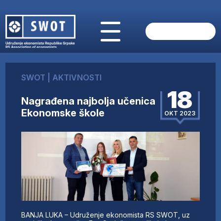
POČETNA
O NAMA
SWOT
|
AKTIVNOSTI
VIJESTI
18
AKTUELNO
Nagrađena najbolja učenica
ANALIZE
Ekonomske škole
OKT 2023
KOMPANIJE
FINANSIJE
IZ STRANIH MEDIJA
AKTIVNOSTI
SWOT INTERVJU
UČLANI SE
KONTAKT
BANJA LUKA – Udruženje ekonomista RS SWOT, uz