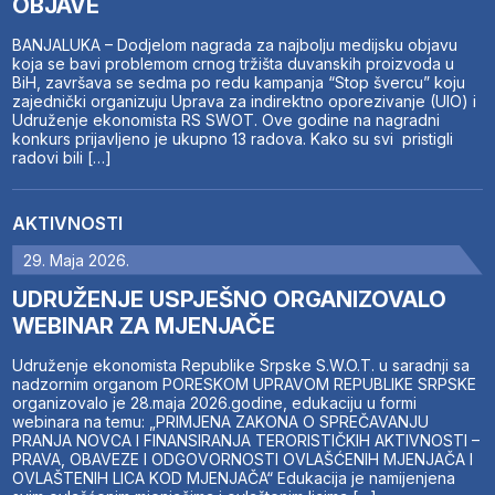
OBJAVE
BANJALUKA – Dodjelom nagrada za najbolju medijsku objavu
koja se bavi problemom crnog tržišta duvanskih proizvoda u
BiH, završava se sedma po redu kampanja “Stop švercu” koju
zajednički organizuju Uprava za indirektno oporezivanje (UIO) i
Udruženje ekonomista RS SWOT. Ove godine na nagradni
konkurs prijavljeno je ukupno 13 radova. Kako su svi pristigli
radovi bili […]
AKTIVNOSTI
29. Maja 2026.
UDRUŽENJE USPJEŠNO ORGANIZOVALO
WEBINAR ZA MJENJAČE
Udruženje ekonomista Republike Srpske S.W.O.T. u saradnji sa
nadzornim organom PORESKOM UPRAVOM REPUBLIKE SRPSKE
organizovalo je 28.maja 2026.godine, edukaciju u formi
webinara na temu: „PRIMJENA ZAKONA O SPREČAVANJU
PRANJA NOVCA I FINANSIRANJA TERORISTIČKIH AKTIVNOSTI –
PRAVA, OBAVEZE I ODGOVORNOSTI OVLAŠĆENIH MJENJAČA I
OVLAŠTENIH LICA KOD MJENJAČA“ Edukacija je namijenjena