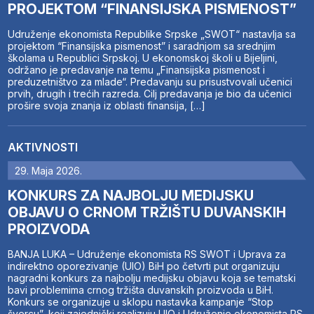
PROJEKTOM “FINANSIJSKA PISMENOST”
Udruženje ekonomista Republike Srpske „SWOT“ nastavlja sa
projektom “Finansijska pismenost” i saradnjom sa srednjim
školama u Republici Srpskoj. U ekonomskoj školi u Bijeljini,
održano je predavanje na temu „Finansijska pismenost i
preduzetništvo za mlade“. Predavanju su prisustvovali učenici
prvih, drugih i trećih razreda. Cilj predavanja je bio da učenici
prošire svoja znanja iz oblasti finansija, […]
AKTIVNOSTI
29. Maja 2026.
KONKURS ZA NAJBOLJU MEDIJSKU
OBJAVU O CRNOM TRŽIŠTU DUVANSKIH
PROIZVODA
BANJA LUKA – Udruženje ekonomista RS SWOT i Uprava za
indirektno oporezivanje (UIO) BiH po četvrti put organizuju
nagradni konkurs za najbolju medijsku objavu koja se tematski
bavi problemima crnog tržišta duvanskih proizvoda u BiH.
Konkurs se organizuje u sklopu nastavka kampanje “Stop
švercu”, koji zajednički realizuju UIO i Udruženje ekonomista RS