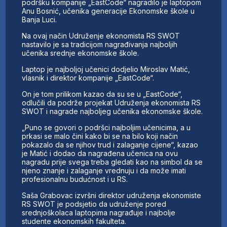
podršku kompanije „EastCode“ nagradilo je laptopom
Anu Bosnić, učenika generacije Ekonomske škole u
Banja Luci.
Na ovaj način Udruženje ekonomista RS SWOT
nastavilo je sa tradicijom nagrađivanja najboljih
učenika srednje ekonomske škole.
Laptop je najboljoj učenici dodjelio Miroslav Matić,
vlasnik i direktor kompanije „EastCode“.
On je tom prilikom kazao da su se u „EastCode“,
odlučili da podrže projekat Udruženja ekonomista RS
SWOT i nagrade najboljeg učenika ekonomske škole.
„Puno se govori o podršci najboljim učenicima, a u
prkasi se malo čini kako bi se na bilo koji način
pokazalo da se njihov trud i zalaganje cijene“, kazao
je Matić i dodao da nagrađena učenica na ovu
nagradu prije svega treba gledati kao na simbol da se
njeno znanje i zalaganje vrednuju i da može imati
profesionalnu budućnost i u RS.
Saša Grabovac izvršni direktor udruženja ekonomiste
RS SWOT je podsjetio da udruženje pored
srednjoškolaca laptopima nagrađuje i najbolje
studente ekonomskih fakulteta.