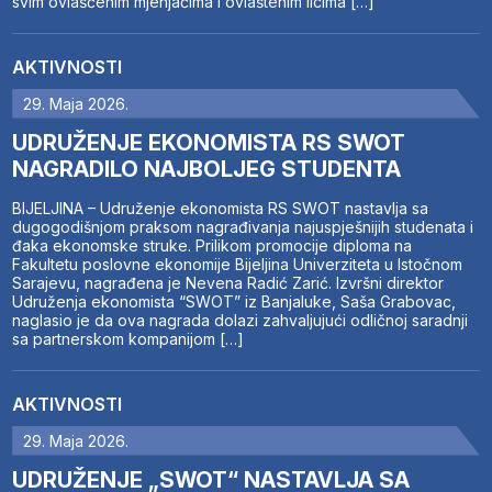
svim ovlašćenim mjenjačima i ovlaštenim licima […]
AKTIVNOSTI
29. Maja 2026.
UDRUŽENJE EKONOMISTA RS SWOT
NAGRADILO NAJBOLJEG STUDENTA
BIJELJINA – Udruženje ekonomista RS SWOT nastavlja sa
dugogodišnjom praksom nagrađivanja najuspješnijih studenata i
đaka ekonomske struke. Prilikom promocije diploma na
Fakultetu poslovne ekonomije Bijeljina Univerziteta u Istočnom
Sarajevu, nagrađena je Nevena Radić Zarić. Izvršni direktor
Udruženja ekonomista “SWOT” iz Banjaluke, Saša Grabovac,
naglasio je da ova nagrada dolazi zahvaljujući odličnoj saradnji
sa partnerskom kompanijom […]
AKTIVNOSTI
29. Maja 2026.
UDRUŽENJE „SWOT“ NASTAVLJA SA