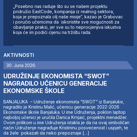
„Posebno nas raduje što su se našem projektu
pridružio EastCode, kompanija iz realnog sektora,
koja je prepoznala cilj naše misije“, kazao je Grabovac
i poručio učenicima da iskoristite sve mogućnosti za
obavljanje praksi, jer sve su to neprocjenjiva iskustva
koja će im podići cijenu na tržištu rada.
AKTIVNOSTI
30. Juna 2026.
UDRUŽENJE EKONOMISTA “SWOT”
NAGRADILO UČENICU GENERACIJE
EKONOMSKE ŠKOLE
BANJALUKA – Udruženje ekonomista “SWOT” iz Banjaluke,
nagradilo je Kristinu Malić, učenicu generacije 2022-2026
Ekonomske škole Banjaluka. U ime Udruženja, poklon laptop
najboljoj učenici je uručila Danica Krnjaić, projektni menadžer.
Ovom prilikom u ime Udruženja istakla je da na ovaj simboličan
način Udruženje nagrađuje Kristininu posvećenost i uspjeh, te
da žele pokazati da neko prepoznaje […]