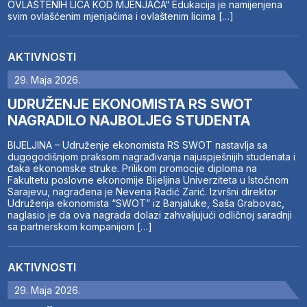
OVLAŠTENIH LICA KOD MJENJAČA“ Edukacija je namijenjena
svim ovlašćenim mjenjačima i ovlaštenim licima […]
AKTIVNOSTI
29. Maja 2026.
UDRUŽENJE EKONOMISTA RS SWOT
NAGRADILO NAJBOLJEG STUDENTA
BIJELJINA – Udruženje ekonomista RS SWOT nastavlja sa
dugogodišnjom praksom nagrađivanja najuspješnijih studenata i
đaka ekonomske struke. Prilikom promocije diploma na
Fakultetu poslovne ekonomije Bijeljina Univerziteta u Istočnom
Sarajevu, nagrađena je Nevena Radić Zarić. Izvršni direktor
Udruženja ekonomista “SWOT” iz Banjaluke, Saša Grabovac,
naglasio je da ova nagrada dolazi zahvaljujući odličnoj saradnji
sa partnerskom kompanijom […]
AKTIVNOSTI
29. Maja 2026.