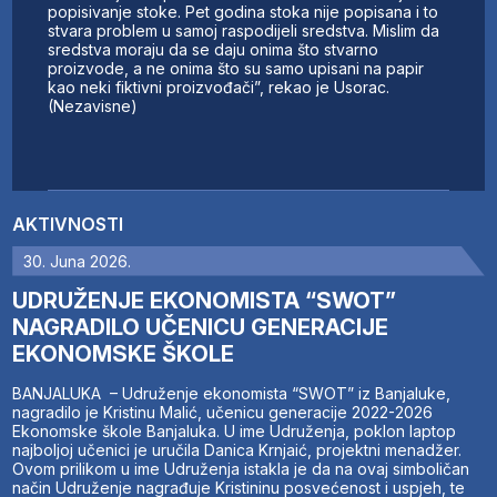
popisivanje stoke. Pet godina stoka nije popisana i to
stvara problem u samoj raspodijeli sredstva. Mislim da
sredstva moraju da se daju onima što stvarno
proizvode, a ne onima što su samo upisani na papir
kao neki fiktivni proizvođači”, rekao je Usorac.
(Nezavisne)
AKTIVNOSTI
30. Juna 2026.
UDRUŽENJE EKONOMISTA “SWOT”
NAGRADILO UČENICU GENERACIJE
EKONOMSKE ŠKOLE
BANJALUKA – Udruženje ekonomista “SWOT” iz Banjaluke,
nagradilo je Kristinu Malić, učenicu generacije 2022-2026
Ekonomske škole Banjaluka. U ime Udruženja, poklon laptop
najboljoj učenici je uručila Danica Krnjaić, projektni menadžer.
Ovom prilikom u ime Udruženja istakla je da na ovaj simboličan
način Udruženje nagrađuje Kristininu posvećenost i uspjeh, te