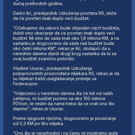
slučaj prethodnih godina.
Darko Ilić, predsjednik Udruženja povrtara RS, ističe
da će povrtari imati duplo veći budžet.
“Očekujemo da uskoro bude objavljen nacrt budžeta,
dobili smo obećanje da će povrtari imati duplo veći
budžet. Mi smo do sada imali oko 1,8 miliona KM, a na
sastanku je dogovoreno da sada naš budžet bude
oko četiri miliona KM”, rekao je Ilić, dodajući da u
narednim danima slijedi drugi krug sastanka da bi se
ovaj budžet zvanično potvrdio.
Vladimir Usorac, predsjednik Udruženja
poljoprivrednih proizvođača mljekara RS, rekao je da
su mljekari tražili usaglašavanje premije sa
Federacijom.
“Vidjećemo u narednim danima šta će biti od naših
zahtjeva, mi budžet punimo sa oko 100 miliona
PDVom, te mislim da nama treba da se vrati ono što
dajemo”, rekao je Usorac.
Prema njegovim riječima, dogovoreno je povećanje
od 0,3 KM po litru mlijeka.
“Ono što je neophodno i na čemu mi insistiramo jeste