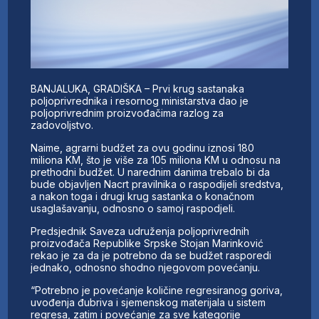
BANJALUKA, GRADIŠKA – Prvi krug sastanaka
poljoprivrednika i resornog ministarstva dao je
poljoprivrednim proizvođačima razlog za
zadovoljstvo.
Naime, agrarni budžet za ovu godinu iznosi 180
miliona KM, što je više za 105 miliona KM u odnosu na
prethodni budžet. U narednim danima trebalo bi da
bude objavljen Nacrt pravilnika o raspodijeli sredstva,
a nakon toga i drugi krug sastanka o konačnom
usaglašavanju, odnosno o samoj raspodjeli.
Predsjednik Saveza udruženja poljoprivrednih
proizvođača Republike Srpske Stojan Marinković
rekao je za da je potrebno da se budžet rasporedi
jednako, odnosno shodno njegovom povećanju.
“Potrebno je povećanje količine regresiranog goriva,
uvođenja đubriva i sjemenskog materijala u sistem
regresa, zatim i povećanje za sve kategorije