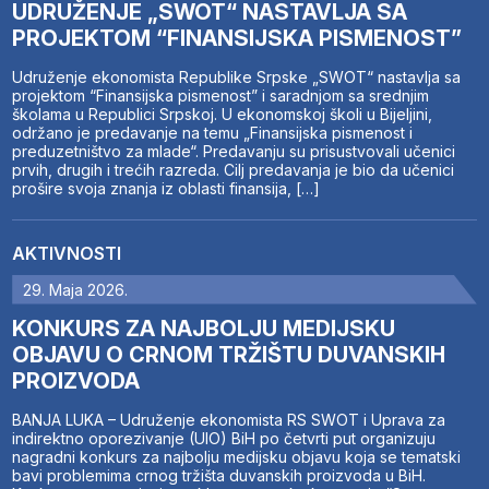
UDRUŽENJE „SWOT“ NASTAVLJA SA
PROJEKTOM “FINANSIJSKA PISMENOST”
Udruženje ekonomista Republike Srpske „SWOT“ nastavlja sa
projektom “Finansijska pismenost” i saradnjom sa srednjim
školama u Republici Srpskoj. U ekonomskoj školi u Bijeljini,
održano je predavanje na temu „Finansijska pismenost i
preduzetništvo za mlade“. Predavanju su prisustvovali učenici
prvih, drugih i trećih razreda. Cilj predavanja je bio da učenici
prošire svoja znanja iz oblasti finansija, […]
AKTIVNOSTI
29. Maja 2026.
KONKURS ZA NAJBOLJU MEDIJSKU
OBJAVU O CRNOM TRŽIŠTU DUVANSKIH
PROIZVODA
BANJA LUKA – Udruženje ekonomista RS SWOT i Uprava za
indirektno oporezivanje (UIO) BiH po četvrti put organizuju
nagradni konkurs za najbolju medijsku objavu koja se tematski
bavi problemima crnog tržišta duvanskih proizvoda u BiH.