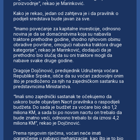
proizvodnje”, rekao je Marinković.
Kako je rekao, jedan od zahtjeva je i da pravilnik o
podijeli sredstava bude javan za sve.
“Imamo povećanje za kapitalne investicije, odnosno
novina je da se domaćinstvima koja su nabavila
traktore prethodne godine, shodno njihovom obimu
obradive površine, omogući nabavka traktora druge
kategorije”, rekao je Marinković, dodajući da je
prethodno bio slučaj da su oni traktore mogli da
nabave svake druge godine.
Dragoje Dojčinović, predsjednik Udruženja voćara
Republike Srpske, ističe da su voćari zadovoljni onim
što je predloženo za njih na zajedničkom sastanku sa
predstavnicima Ministarstva.
“Imali smo zajednički sastanak te očekujemo da
uskoro bude objavljen Nacrt pravilnika o raspodijeli
budžeta. Do sada je budžet za voćare bio oko 1,2
miliona KM, a sada bi po novom nacrtu on trebalo da
bude znatno veći, odnosno trebalo bi da iznosi 4,2
miliona KM”, rekao je Dojčinović.
Prema njegovim riječima, voćari neće imati
ograničenje u nabavci mehanizacije, kao što je to bio