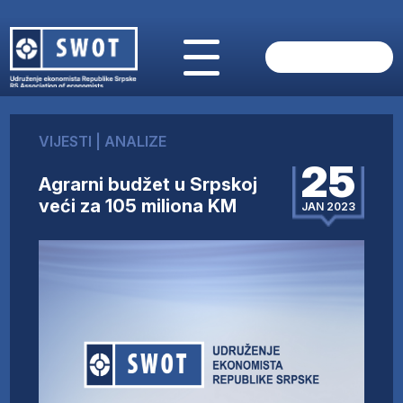
POČETNA
O NAMA
VIJESTI
|
ANALIZE
VIJESTI
25
AKTUELNO
Agrarni budžet u Srpskoj
ANALIZE
veći za 105 miliona KM
JAN 2023
KOMPANIJE
FINANSIJE
IZ STRANIH MEDIJA
AKTIVNOSTI
SWOT INTERVJU
UČLANI SE
KONTAKT