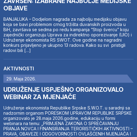
ZAVRŠEN: IZABRANE NAJBOLJE MEDIJSKE
OBJAVE
BANJALUKA – Dodjelom nagrada za najbolju medijsku objavu
koja se bavi problemom crnog tržišta duvanskih proizvoda u
BiH, završava se sedma po redu kampanja “Stop švercu” koju
zajednički organizuju Uprava za indirektno oporezivanje (UIO) i
Udruženje ekonomista RS SWOT. Ove godine na nagradni
konkurs prijavljeno je ukupno 13 radova. Kako su svi pristigli
radovi bili […]
AKTIVNOSTI
29. Maja 2026.
UDRUŽENJE USPJEŠNO ORGANIZOVALO
WEBINAR ZA MJENJAČE
Udruženje ekonomista Republike Srpske S.W.O.T. u saradnji sa
nadzornim organom PORESKOM UPRAVOM REPUBLIKE SRPSKE
organizovalo je 28.maja 2026.godine, edukaciju u formi
webinara na temu: „PRIMJENA ZAKONA O SPREČAVANJU
PRANJA NOVCA I FINANSIRANJA TERORISTIČKIH AKTIVNOSTI –
PRAVA, OBAVEZE I ODGOVORNOSTI OVLAŠĆENIH MJENJAČA I