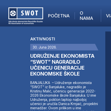
O
POČETNA
VI
NAMA
POČETNA
O NAMA
AKTIVNOSTI
VIJESTI
30. Juna 2026.
AKTUELNO
F
ANALIZE
UDRUŽENJE EKONOMISTA
I
KOMPANIJE
“SWOT” NAGRADILO
UČENICU GENERACIJE
FINANSIJE
EKONOMSKE ŠKOLE
IZ STRANIH MEDIJA
AKTIVNOSTI
BANJALUKA – Udruženje ekonomista
“SWOT” iz Banjaluke, nagradilo je
SWOT INTERVJU
Kristinu Malić, učenicu generacije 2022-
UČLANI SE
2026 Ekonomske škole Banjaluka. U ime
Udruženja, poklon laptop najboljoj
KONTAKT
učenici je uručila Danica Krnjaić, projektni
menadžer. Ovom prilikom u ime