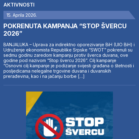
AKTIVNOSTI
15. Aprila 2026.
POKRENUTA KAMPANJA “STOP ŠVERCU
2026”
BANJALUKA – Uprava za indirektno oporezivanje BiH (UIO BiH) i
Udruženje ekonomista Republike Srpske “SWOT” pokrenuli su
sedmu godinu zaredom kampanju protiv šverca duvana, ove
godine pod nazivom “Stop švercu 2026”. Cilj kampanje
“Osnovni cilj kampanje je podizanje svijesti građana o štetnosti i
posljedicama nelegalne trgovine duvana i duvanskih
prerađevina, kao i na jačanju borbe […]