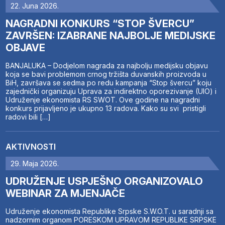
22. Juna 2026.
NAGRADNI KONKURS “STOP ŠVERCU”
ZAVRŠEN: IZABRANE NAJBOLJE MEDIJSKE
OBJAVE
BANJALUKA – Dodjelom nagrada za najbolju medijsku objavu
koja se bavi problemom crnog tržišta duvanskih proizvoda u
BiH, završava se sedma po redu kampanja “Stop švercu” koju
zajednički organizuju Uprava za indirektno oporezivanje (UIO) i
Udruženje ekonomista RS SWOT. Ove godine na nagradni
konkurs prijavljeno je ukupno 13 radova. Kako su svi pristigli
radovi bili […]
AKTIVNOSTI
29. Maja 2026.
UDRUŽENJE USPJEŠNO ORGANIZOVALO
WEBINAR ZA MJENJAČE
Udruženje ekonomista Republike Srpske S.W.O.T. u saradnji sa
nadzornim organom PORESKOM UPRAVOM REPUBLIKE SRPSKE