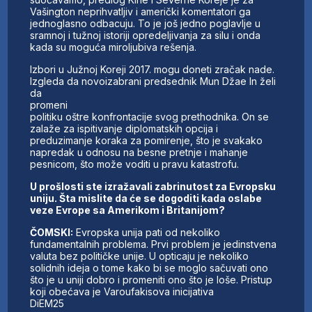
Vašington neprihvatljiv i američki komentatori ga
jednoglasno odbacuju. To je još jedno poglavlje u
sramnoj i tužnoj istoriji opredeljivanja za silu i onda
kada su moguća miroljubiva rešenja.
Izbori u Južnoj Koreji 2017. mogu doneti zračak nade.
Izgleda da novoizabrani predsednik Mun Džae In želi
da
promeni
politiku oštre konfrontacije svog prethodnika. On se
zalaže za ispitivanje diplomatskih opcija i
preduzimanje koraka za pomirenje, što je svakako
napredak u odnosu na besne pretnje i mahanje
pesnicom, što može voditi u pravu katastrofu.
U prošlosti ste izražavali zabrinutost za Evropsku
uniju. Šta mislite da će se dogoditi kada oslabe
veze Evrope sa Amerikom i Britanijom?
ČOMSKI:
Evropska unija pati od nekoliko
fundamentalnih problema. Prvi problem je jedinstvena
valuta bez političke unije. U opticaju je nekoliko
solidnih ideja o tome kako bi se moglo sačuvati ono
što je u uniji dobro i promeniti ono što je loše. Pristup
koji obećava je Varoufakisova inicijativa
DiEM25