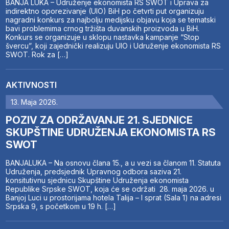
BANJA LUKA – Udruženje ekonomista RS SWOT i Uprava za
indirektno oporezivanje (UIO) BiH po četvrti put organizuju
nagradni konkurs za najbolju medijsku objavu koja se tematski
bavi problemima crnog tržišta duvanskih proizvoda u BiH.
Konkurs se organizuje u sklopu nastavka kampanje “Stop
švercu”, koji zajednički realizuju UIO i Udruženje ekonomista RS
SWOT. Rok za […]
AKTIVNOSTI
13. Maja 2026.
POZIV ZA ODRŽAVANJE 21. SJEDNICE
SKUPŠTINE UDRUŽENJA EKONOMISTA RS
SWOT
BANJALUKA – Na osnovu člana 15., a u vezi sa članom 11. Statuta
Udruženja, predsjednik Upravnog odbora saziva 21.
konsitutivnu sjednicu Skupštine Udruženja ekonomista
Republike Srpske SWOT, koja će se održati 28. maja 2026. u
Banjoj Luci u prostorijama hotela Talija – I sprat (Sala 1) na adresi
Srpska 9, s početkom u 19 h. […]