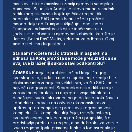
manjkavi, bili nezamislivi u zemlji njegovih saudijskih
domaćina. Saudijska Arabija je istovremeno rasadnik
radikalnog islamizma koji truje čitav region. Ali
neprijateljstvo SAD prema Iranu seže u prošlost
mnogo dalje od Trumpa i uključuje i one ljude u
Trumpovoj administraciji koji se inače smatraju
„odraslim osobama“ u njegovom kabinetu, kao što je
James „Besni Pas“ Mattis, sekretar za odbranu. Ovaj
animozitet ima dugu istoriju.
Šta nam možete reći o strateškim aspektima
odnosa sa Korejom? Šta se može preduzeti da se
ovaj sve izraženiji sukob stavi pod kontrolu?
ČOMSKI:
Koreja je problem još od kraja Drugog
svetskog rata, kada su nade u ujedinjenje zemlje bile
blokirane intervencijama velikih sila, za šta SAD snose
najveću odgovornost. Severnokorejska diktatura je
verovatno najbrutalnija i najrepresivnija diktatura u
današnjem svetu, ali evidentno je da tamo pokušavaju
i donekle uspevaju da ostvare ekonomski razvoj,
uprkos opterećenju koje predstavlja ogroman vojni
kompleks. Taj kompleks uključuje, između ostalog,
sve veći arsenal nuklearnog oružja i projektila, što
predstavlja pretnju za region, a na duži rok i za zemlje
izvan regiona. Ipak, primarna funkcija tog asrenala je