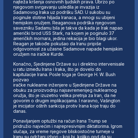
najteža kršenja osnovnih ljudskih prava. Ubrzo po
njegovom svrgavanju usledila je invazija iz
Sadamovog Iraka uz podršku SAD. U sukobu su
poginule stotine hiljada Iranaca, a mnogi su ubijeni
hemijskim oružjem. Reaganova podrška njegovom
savezniku Sadamu bila je takva da kada je Irak napao
američki brod USS Stark, na kojem je poginulo 37
američkih mornara, jedina rekacija je bio blagi ukor.
Reagan je takođe pokušao da Iranu pripiše
odgovornost za užasne Sadamove napade hemijskim
oružjem na iračke Kurde.
Konačno, Sjedinjene Države su i direktno intervenisale
u ratu između Irana i Iraka, što je dovelo do
kapitulacije Irana. Posle toga je George H. W. Bush
pozvao
iračke nuklearne inženjere u Sjedinjene Države na
obuku za proizvodnju najsavremenijeg nuklearnog
oružja, što je izuzetno velika pretnja za Iran, da ne
govorim o drugim implikacijama. I naravno, Vašington
je inicijator oštrih sankcija protiv Irana koje traju do
danas.
Ponavljanjem optužbi na račun Irana Trump se
pridružio najvećim i najrepresivnijim diktatorima. Igrom
slučaja, za vreme njegove bliskoistočne turneje u
Iranu su održani izbori – koji bi, koliko god da su