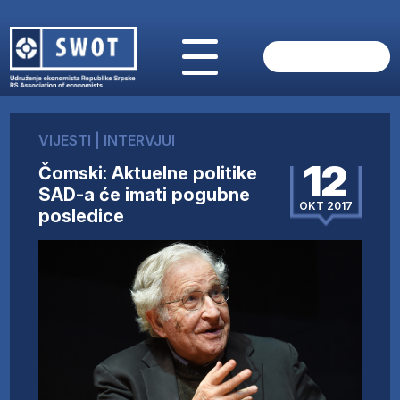
POČETNA
O NAMA
VIJESTI
|
INTERVJUI
VIJESTI
12
Čomski: Aktuelne politike
AKTUELNO
SAD-a će imati pogubne
ANALIZE
OKT 2017
posledice
KOMPANIJE
FINANSIJE
IZ STRANIH MEDIJA
AKTIVNOSTI
SWOT INTERVJU
UČLANI SE
KONTAKT