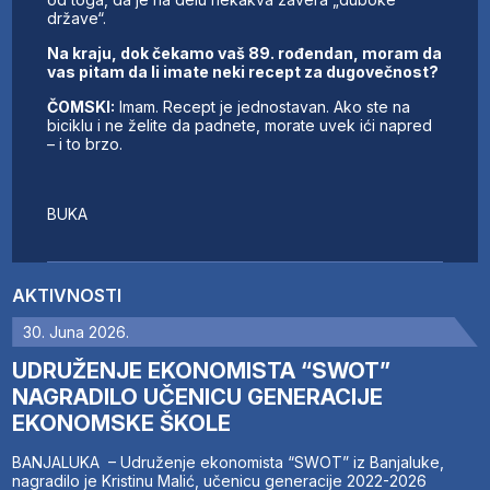
države“.
Na kraju, dok čekamo vaš 89. rođendan, moram da
vas pitam da li imate neki recept za dugovečnost?
ČOMSKI:
Imam. Recept je jednostavan. Ako ste na
biciklu i ne želite da padnete, morate uvek ići napred
– i to brzo.
BUKA
AKTIVNOSTI
30. Juna 2026.
UDRUŽENJE EKONOMISTA “SWOT”
NAGRADILO UČENICU GENERACIJE
EKONOMSKE ŠKOLE
BANJALUKA – Udruženje ekonomista “SWOT” iz Banjaluke,
nagradilo je Kristinu Malić, učenicu generacije 2022-2026