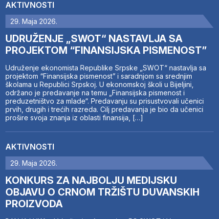
AKTIVNOSTI
29. Maja 2026.
UDRUŽENJE „SWOT“ NASTAVLJA SA
PROJEKTOM “FINANSIJSKA PISMENOST”
Udruženje ekonomista Republike Srpske „SWOT“ nastavlja sa
projektom “Finansijska pismenost” i saradnjom sa srednjim
školama u Republici Srpskoj. U ekonomskoj školi u Bijeljini,
održano je predavanje na temu „Finansijska pismenost i
preduzetništvo za mlade“. Predavanju su prisustvovali učenici
prvih, drugih i trećih razreda. Cilj predavanja je bio da učenici
prošire svoja znanja iz oblasti finansija, […]
AKTIVNOSTI
29. Maja 2026.
KONKURS ZA NAJBOLJU MEDIJSKU
OBJAVU O CRNOM TRŽIŠTU DUVANSKIH
PROIZVODA