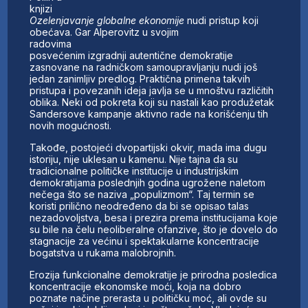
knjizi
Ozelenjavanje globalne ekonomije
nudi pristup koji
obećava. Gar Alperovitz u svojim
radovima
posvećenim izgradnji autentične demokratije
zasnovane na radničkom samoupravljanju nudi još
jedan zanimljiv predlog. Praktična primena takvih
pristupa i povezanih ideja javlja se u mnoštvu različitih
oblika. Neki od pokreta koji su nastali kao produžetak
Sandersove kampanje aktivno rade na korišćenju tih
novih mogućnosti.
Takođe, postojeći dvopartijski okvir, mada ima dugu
istoriju, nije uklesan u kamenu. Nije tajna da su
tradicionalne političke institucije u industrijskim
demokratijama poslednjih godina ugrožene naletom
nečega što se naziva „populizmom“. Taj termin se
koristi prilično neodređeno da bi se opisao talas
nezadovoljstva, besa i prezira prema institucijama koje
su bile na čelu neoliberalne ofanzive, što je dovelo do
stagnacije za većinu i spektakularne koncentracije
bogatstva u rukama malobrojnih.
Erozija funkcionalne demokratije je prirodna posledica
koncentracije ekonomske moći, koja na dobro
poznate načine prerasta u političku moć, ali ovde su