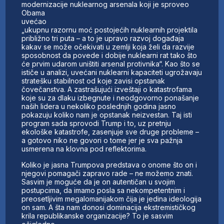
modernizacije nuklearnog arsenala koji je sproveo
Obama
uvećao
„ukupnu razornu moć postojećih nuklearnih projektila
približno tri puta – a to je upravo razvoj događaja
kakav se može očekivati u zemlji koja želi da razvije
sposobnost da povede i dobije nuklearni rat tako što
će prvim udarom uništiti arsenal protivnika“. Kao što se
ističe u analizi, uvećani nuklearni kapaciteti ugrožavaju
stratešku stabilnost od koje zavisi opstanak
čovečanstva. A zastrašujući izveštaji o katastrofama
koje su za dlaku izbegnute i neodgovorno ponašanje
naših lidera u nekoliko poslednjih godina jasno
pokazuju koliko nam je opstanak neizvestan. Taj isti
program sada sprovodi Trump i to, uz pretnju
ekološke katastrofe, zasenjuje sve druge probleme –
a gotovo niko ne govori o tome jer je sva pažnja
usmerena na klovna pod reflektorima.
Koliko je jasna Trumpova predstava o onome što on i
njegovi pomagači zapravo rade – ne možemo znati.
Sasvim je moguće da je on autentičan u svojim
postupcima, da imamo posla sa nekompetentnim i
preosetljivim megalomanijakom čija je jedina ideologija
on sam. A šta nam donosi dominacija ekstremističkog
krila republikanske organizacije? To je sasvim