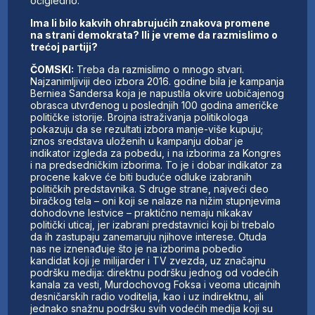
očigledno.
Ima li bilo kakvih ohrabrujućih znakova promene
na strani demokrata? Ili je vreme da razmislimo o
trećoj partiji?
ČOMSKI:
Treba da razmislimo o mnogo stvari.
Najzanimljiviji deo izbora 2016. godine bila je kampanja
Berniea Sandersa koja je napustila okvire uobičajenog
obrasca utvrđenog u poslednjih 100 godina američke
političke istorije. Brojna istraživanja politikologa
pokazuju da se rezultati izbora manje-više kupuju;
iznos sredstava uloženih u kampanju dobar je
indikator izgleda za pobedu, i na izborima za Kongres
i na predsedničkim izborima. To je i dobar indikator za
procene kakve će biti buduće odluke izabranih
političkih predstavnika. S druge strane, najveći deo
biračkog tela – oni koji se nalaze na nižim stupnjevima
dohodovne lestvice – praktično nemaju nikakav
politički uticaj, jer izabrani predstavnici koji bi trebalo
da ih zastupaju zanemaruju njihove interese. Otuda
nas ne iznenađuje što je na izborima pobedio
kandidat koji je milijarder i TV zvezda, uz značajnu
podršku medija: direktnu podršku jednog od vodećih
kanala za vesti, Murdochovog Foksa i veoma uticajnih
desničarskih radio voditelja, kao i uz indirektnu, ali
jednako snažnu podršku svih vodećih medija koji su