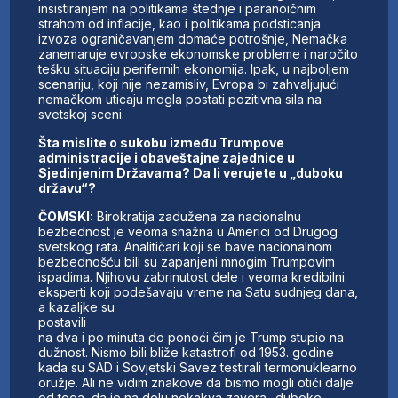
insistiranjem na politikama štednje i paranoičnim
strahom od inflacije, kao i politikama podsticanja
izvoza ograničavanjem domaće potrošnje, Nemačka
zanemaruje evropske ekonomske probleme i naročito
tešku situaciju perifernih ekonomija. Ipak, u najboljem
scenariju, koji nije nezamisliv, Evropa bi zahvaljujući
nemačkom uticaju mogla postati pozitivna sila na
svetskoj sceni.
Šta mislite o sukobu između Trumpove
administracije i obaveštajne zajednice u
Sjedinjenim D
ržavama? Da li verujete u „duboku
državu“?
ČOMSKI:
Birokratija zadužena za nacionalnu
bezbednost je veoma snažna u Americi od Drugog
svetskog rata. Analitičari koji se bave nacionalnom
bezbednošću bili su zapanjeni mnogim Trumpovim
ispadima. Njihovu zabrinutost dele i veoma kredibilni
eksperti koji podešavaju vreme na Satu sudnjeg dana,
a kazaljke su
postavili
na dva i po minuta do ponoći čim je Trump stupio na
dužnost. Nismo bili bliže katastrofi od 1953. godine
kada su SAD i Sovjetski Savez testirali termonuklearno
oružje. Ali ne vidim znakove da bismo mogli otići dalje
od toga, da je na delu nekakva zavera „duboke