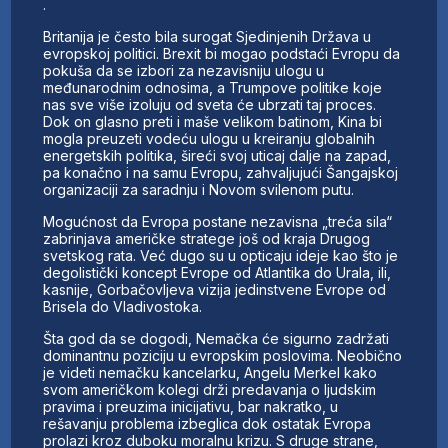
.
Britanija je često bila surogat Sjedinjenih Država u
evropskoj politici. Brexit bi mogao podstaći Evropu da
pokuša da se izbori za nezavisniju ulogu u
međunarodnim odnosima, a Trumpove politike koje
nas sve više izoluju od sveta će ubrzati taj proces.
Dok on glasno preti i maše velikom batinom, Kina bi
mogla preuzeti vodeću ulogu u kreiranju globalnih
energetskih politika, šireći svoj uticaj dalje na zapad,
pa konačno i na samu Evropu, zahvaljujući Šangajskoj
organizaciji za saradnju i Novom svilenom putu.
Mogućnost da Evropa postane nezavisna „treća sila“
zabrinjava američke stratege još od kraja Drugog
svetskog rata. Već dugo su u opticaju ideje kao što je
degolistički koncept Evrope od Atlantika do Urala, ili,
kasnije, Gorbačovljeva vizija jedinstvene Evrope od
Brisela do Vladivostoka.
Šta god da se dogodi, Nemačka će sigurno zadržati
dominantnu poziciju u evropskim poslovima. Neobično
je videti nemačku kancelarku, Angelu Merkel kako
svom američkom kolegi drži predavanja o ljudskim
pravima i preuzima inicijativu, bar nakratko, u
rešavanju problema izbeglica dok ostatak Evropa
prolazi kroz duboku moralnu krizu. S druge strane,