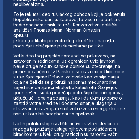
neoliberalizma.
To je tek mali deo rušilačkog pohoda koji je pokrenula
Republikanska partija. Zapravo, to više i nije partija u
tradicionalnom smislu te reči. Konzervativni politički
analitičari Thomas Mann i Norman Ornstein
opisuju
je kao „radikalni prevratnički pokret“ koji napušta
područje uobičajene parlamentarne politike.
Veliki deo tog projekta sprovodi se prikriveno, na
zatvorenim sednicama, uz ograničen uvid javnosti.
Neke druge republikanske politike su otvorenije, na
primer povlačenje iz Pariskog sporazuma o klimi, čime
su se Sjedinjene Države izolovale kao zemlja parija
koja ne želi da se pridruži naporima međunarodne
zajednice da spreči ekološku katastrofu. Što je još
gore, rešeni su da povećaju potrošnju fosilnih goriva,
uključujući i ona najopasnija, kao i da ukinu propise o
zaštiti životne sredine i dodatno smanje ulaganja u
istraživanja i razvoj alternativnih izvora energije koji će
nam uskoro biti neophodni za opstanak.
Iza tih politika stoje različiti motivi i razlozi. Jedan od
razloga je pružanje usluga njihovom povlašćenom
biračkom telu. Neki drugi razlozi nisu naročito važni