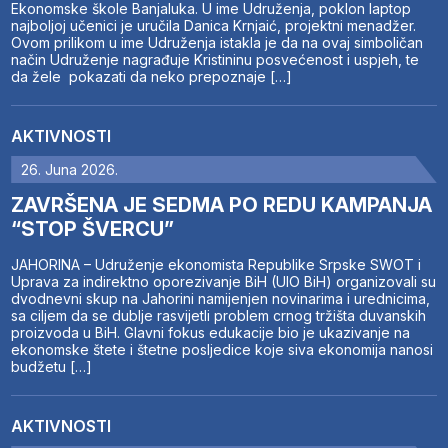
Ekonomske škole Banjaluka. U ime Udruženja, poklon laptop
najboljoj učenici je uručila Danica Krnjaić, projektni menadžer.
Ovom prilikom u ime Udruženja istakla je da na ovaj simboličan
način Udruženje nagrađuje Kristininu posvećenost i uspjeh, te
da žele pokazati da neko prepoznaje […]
AKTIVNOSTI
26. Juna 2026.
ZAVRŠENA JE SEDMA PO REDU KAMPANJA
“STOP ŠVERCU”
JAHORINA – Udruženje ekonomista Republike Srpske SWOT i
Uprava za indirektno oporezivanje BiH (UIO BiH) organizovali su
dvodnevni skup na Jahorini namijenjen novinarima i urednicima,
sa ciljem da se dublje rasvijetli problem crnog tržišta duvanskih
proizvoda u BiH. Glavni fokus edukacije bio je ukazivanje na
ekonomske štete i štetne posljedice koje siva ekonomija nanosi
budžetu […]
AKTIVNOSTI