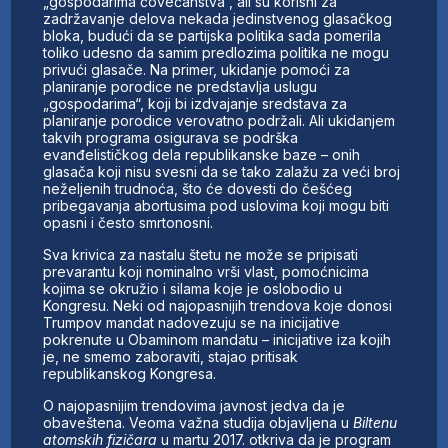
„gospodarima čovečanstva“, ali su korisni za
zadržavanje delova nekada jedinstvenog glasačkog
bloka, budući da se partijska politika sada pomerila
toliko udesno da samim predlozima politika ne mogu
privući glasače. Na primer, ukidanje pomoći za
planiranje porodice ne predstavlja uslugu
„gospodarima“, koji bi izdvajanje sredstava za
planiranje porodice verovatno podržali. Ali ukidanjem
takvih programa osigurava se podrška
evanđelističkog dela republikanske baze – onih
glasača koji nisu svesni da se tako zalažu za veći broj
neželjenih trudnoća, što će dovesti do češćeg
pribegavanja abortusima pod uslovima koji mogu biti
opasni i često smrtonosni.
Sva krivica za nastalu štetu ne može se pripisati
prevarantu koji nominalno vrši vlast, pomoćnicima
kojima se okružio i silama koje je oslobodio u
Kongresu. Neki od najopasnijih trendova koje donosi
Trumpov mandat nadovezuju se na inicijative
pokrenute u Obaminom mandatu – inicijative iza kojih
je, ne smemo zaboraviti, stajao pritisak
republikanskog Kongresa.
O najopasnijim trendovima javnost jedva da je
obaveštena. Veoma važna studija objavljena u
Biltenu
atomskih fizičara
u martu 2017. otkriva da je program