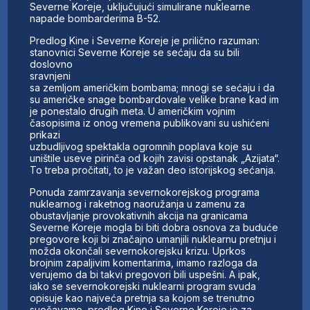
Severne Koreje, uključujući simulirane nuklearne
napade bombarderima B-52.
Predlog Kine i Severne Koreje je prilično razuman:
stanovnici Severne Koreje se sećaju da su bili
doslovno
sravnjeni
sa zemljom američkim bombama; mnogi se sećaju i da
su američke snage bombardovale velike brane kad im
je ponestalo drugih meta. U američkim vojnim
časopisima iz onog vremena publikovani su ushićeni
prikazi
uzbudljivog spektakla ogromnih poplava koje su
uništile useve pirinča od kojih zavisi opstanak „Azijata“.
To treba pročitati, to je važan deo istorijskog sećanja.
Ponuda zamrzavanja severnokorejskog programa
nuklearnog i raketnog naoružanja u zamenu za
obustavljanje provokativnih akcija na granicama
Severne Koreje mogla bi biti dobra osnova za buduće
pregovore koji bi značajno umanjili nuklearnu pretnju i
možda okončali severnokorejsku krizu. Uprkos
brojnim zapaljivim komentarima, imamo razloga da
verujemo da bi takvi pregovori bili uspešni. A ipak,
iako se severnokorejski nuklearni program svuda
opisuje kao najveća pretnja sa kojom se trenutno
suočavamo, predlog Kine i Severne Koreje je za