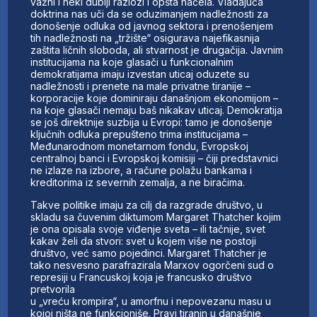
važni i neki dublji razlozi i opšta načela. Vladajuća
doktrina nas uči da se oduzimanjem nadležnosti za
donošenje odluka od javnog sektora i prenošenjem
tih nadležnosti na „tržište“ osigurava najefikasnija
zaštita ličnih sloboda, ali stvarnost je drugačija. Javnim
institucijama na koje glasači u funkcionalnim
demokratijama imaju izvestan uticaj oduzete su
nadležnosti i prenete na male privatne tiranije –
korporacije koje dominiraju današnjom ekonomijom –
na koje glasači nemaju baš nikakav uticaj. Demokratija
se još direktnije suzbija u Evropi: tamo je donošenje
ključnih odluka prepušteno trima institucijama –
Međunarodnom monetarnom fondu, Evropskoj
centralnoj banci i Evropskoj komisiji – čiji predstavnici
ne izlaze na izbore, a račune polažu bankama i
kreditorima iz severnih zemalja, a ne biračima.
Takve politike imaju za cilj da razgrade društvo, u
skladu sa čuvenim diktumom Margaret Thatcher kojim
je ona opisala svoje viđenje sveta – ili tačnije, svet
kakav želi da stvori: svet u kojem više ne postoji
društvo, već samo pojedinci. Margaret Thatcher je
tako nesvesno parafrazirala Marxov ogorčeni sud o
represiji u Francuskoj koja je francusko društvo
pretvorila
u „vreću krompira“, u amorfnu i nepovezanu masu u
kojoj ništa ne funkcioniše. Pravi tiranin u današnje