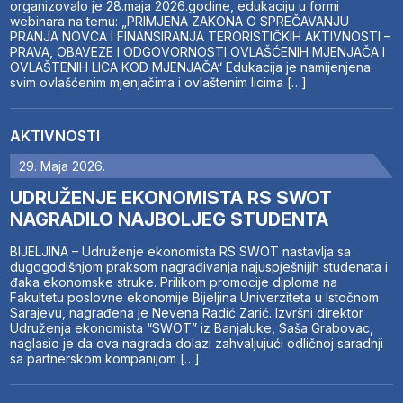
organizovalo je 28.maja 2026.godine, edukaciju u formi
webinara na temu: „PRIMJENA ZAKONA O SPREČAVANJU
PRANJA NOVCA I FINANSIRANJA TERORISTIČKIH AKTIVNOSTI –
PRAVA, OBAVEZE I ODGOVORNOSTI OVLAŠĆENIH MJENJAČA I
OVLAŠTENIH LICA KOD MJENJAČA“ Edukacija je namijenjena
svim ovlašćenim mjenjačima i ovlaštenim licima […]
AKTIVNOSTI
29. Maja 2026.
UDRUŽENJE EKONOMISTA RS SWOT
NAGRADILO NAJBOLJEG STUDENTA
BIJELJINA – Udruženje ekonomista RS SWOT nastavlja sa
dugogodišnjom praksom nagrađivanja najuspješnijih studenata i
đaka ekonomske struke. Prilikom promocije diploma na
Fakultetu poslovne ekonomije Bijeljina Univerziteta u Istočnom
Sarajevu, nagrađena je Nevena Radić Zarić. Izvršni direktor
Udruženja ekonomista “SWOT” iz Banjaluke, Saša Grabovac,
naglasio je da ova nagrada dolazi zahvaljujući odličnoj saradnji
sa partnerskom kompanijom […]