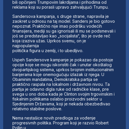
bili opčinjeni Trumpovim lakrdijama i prihodima od
reklama koji su porasli upravo zahvaljujući Trumpu.
Sandersova kampanja, s druge strane, napravila je
zaokret u odnosu na taj model. Sanders je bio gotovo
nepoznat. Praktično nije imao podršku vodećih
finansijera, mediji su ga ignorisali ili mu se podsmevali i
još se predstavljao kao „socijalista“, što je ovde reč
koja izaziva užas. Uprkos svemu, on je
najpopularnija
politička figura u zemlji, i to ubedljivo.
Uspeh Sandersove kampanje je pokazao da postoje
opcije koje se mogu iskoristiti čak i unutar okoštalog
dvopartijskog sistema, uprkos brojnim institucionalnim
barijerama koje onemogućuju izlazak iz njega. U
Obaminim mandatima, Demokratska partija se
praktično raspala na lokalnom i državnom nivou. Ta
partija je odavno digla ruke od radničke klase, pre
svega u ono doba kada je Clinton svojim trgovinskim i
fiskalnim politikama oslabio proizvodni sektor u
Sjedinjenim Državama, koji je nekada obezbeđivao
relativno stabilne poslove.
Nema nestašice novih predloga za vođenje
progresivnih politika. Program koji je razvio Robert
Pollin u