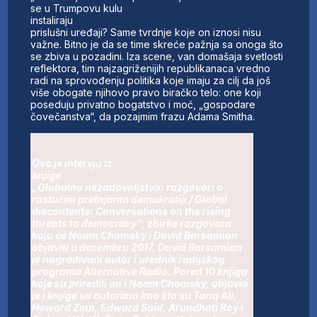
se u Trumpovu kulu
instaliraju
prislušni uređaji? Same tvrdnje koje on iznosi nisu
važne. Bitno je da se time skreće pažnja sa onoga što
se zbiva u pozadini. Iza scene, van domašaja svetlosti
reflektora, tim najzagriženijih republikanaca vredno
radi na sprovođenju politika koje imaju za cilj da još
više obogate njihovo pravo biračko telo: one koji
poseduju privatno bogatstvo i moć, „gospodare
čovečanstva“, da pozajmim frazu Adama Smitha.
Ovo je intervju iz
knjige
„Globalno nezadovoljstvo: razgovori o
rastućim pretnjama demokratiji / Global
discontents: Conversations on the rising
threats to democracy“, zbirke razgovora
koju će Noam Chomsky i David Barsamian
objaviti u decembru 2017. David Barsamian
je nagrađivani autor i urednik radijskog
programa Alternative Radio. Pored 10 knjiga
koje su priredili on i Noam Chomsky, objavio
je i knjige sa autorima kao što su Tariq Ali,
Howard Zinn, Edward Said, Arundhati Roy i