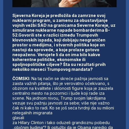
Sjeverna Koreja je predložila da zamrzne svoj
nuklearni program, u zamenu za obustavljanje
vojnih vežbi SAD na granicama Severne Koreje, uz
simulirane nuklearne napade bombarderima B-
52.Govorili ste o razlici između Trumpovih
klovnovskih ispada, koji dobijaju neograničen
prostor u medijima, i stvarnih politika koje on
nastoji da sprovede, a koje prolaze gotovo
neopaženo. Verujete li da on ima bilo kakve
koherentne političke, ekonomske ili
spoljnopolitičke ciljeve? Šta su rezultati prvih
nekoliko meseci Trumpovog mandata?
ČOMSKI:
Na taj način se skreće pažnja javnosti sa
zaista važnih pitanja, što je verovatno očekivano, s
obzirom na kvalitete i sklonosti figure koja je zauzela
centralno mesto na pozornici i ljude koji rade iza
scene. Na jednom nivou, Trump svojim lakrdijama
vezuje svu pažnju javnosti za sebe; više nije važno
čak ni kako to radi. Ko se još seća tvrdnji da su milioni
nelegalnih imigranata
glasali
za Hillary Clinton i tako oduzeli grandioznu pobedu
„običnim ljudima“? Ili optužbi da je Obama naredio da