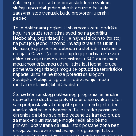
čak i ne postoji – a koje bi iranski lideri u svakom
slučaju upotrebili jedino ako ih obuzme želja da
zauzvrat istog trenutak budu pretvoreni u prah i
pepeo.
To je doktrinarni pogled. U stvarnom svetu, podrška
koju Iran pruža teroristima svodi se na podršku
Hezbolahu, organizaciji čiji je najveći zločin to što stoji
na putu još jednoj razornoj invaziji Izraela na Liban, i
Hamasu, koji je odneo pobedu na slobodnim izborima
u pojasu Gaze – što je prestup koji je odmah izazvao
oštre sankcije i naveo administraciju SAD da razmotri
mogućnost državnog udara. Istina je, i jedna i druga
pomenuta organizacija mogu se optužiti za terorističke
napade, ali to se ne može porediti sa ulogom
Saudijske Arabije u izgradnji i održavanju mreža
radikalnih islamističkih džihadista.
Što se tiče iranskog nuklearnog programa, američke
obaveštajne službe su potvrdile ono što svako može i
sam pretpostaviti: ako uopšte postoji, onda je to deo
iranske strategije odvraćanja. Tu je i retko pominjana
činjenica da bi se sve brige vezane za iransko oružje
za masovno uništavanje mogle rešiti ako bismo
prihvatili poziv Irana da Bliski istok postane zona bez
oružja za masovno uništavanje. Proglašenje takve
zone snažno podržavaju arapske zemlje i najveći deo