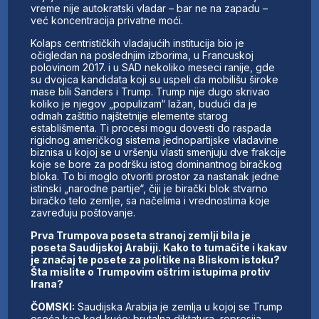
vreme nije autokratski vladar – bar ne na zapadu –
već koncentracija privatne moći.
Kolaps centrističkih vladajućih institucija bio je
očigledan na poslednjim izborima, u Francuskoj
polovinom 2017. i u SAD nekoliko meseci ranije, gde
su dvojica kandidata koji su uspeli da mobilišu široke
mase bili Sanders i Trump. Trump nije dugo skrivao
koliko je njegov „populizam“ lažan, budući da je
odmah zaštitio najštetnije elemente starog
establišmenta. Ti procesi mogu dovesti do raspada
rigidnog američkog sistema jednopartijske vladavine
biznisa u kojoj se u vršenju vlasti smenjuju dve frakcije
koje se bore za podršku istog dominantnog biračkog
bloka. To bi moglo otvoriti prostor za nastanak jedne
istinski „narodne partije“, čiji je birački blok stvarno
biračko telo zemlje, sa načelima i vrednostima koje
zavređuju poštovanje.
Prva Trumpova poseta stranoj zemlji bila je
poseta Saudijskoj Arabiji. Kako to tumačite i kakav
je značaj te posete za politike na Bliskom istoku?
Šta mislite o Trumpovim oštrim istupima protiv
Irana?
ČOMSKI:
Saudijska Arabija je zemlja u kojoj se Trump
oseća kao kod kuće: brutalna diktatura, represija