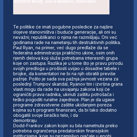
Richard Wolff. Živi u Bolderu, Kolorado.
Te politike će imati pogubne posledice za najšire
slojeve stanovništva i buduće generacije, ali oni su
nevažni; republikanci o njima ne razmišljaju. Oni već
godinama rade na nametanju tih destruktivnih politika.
Paul Ryan, na primer, već dugo predlaže da se
federalna administracija praktično ukine, osim onih
njenih delova koji služe potrebama interesnih grupa
koje on zastupa. Razlika je u tome što je pravu prirodu
svojih predloga u prošlosti uvijao u dosadne tabele i
brojke, da komentatori ne bi na njih obratili previše
pažnje. Pošto je sada sva pažnja javnosti vezana za
poslednji Trumpov skandal, Ryanov tim i izvršna grana
vlasti mogu da rade na usvajanju zakona koji će
ograničiti prava radnika, ukinuti zaštitu potrošača i
teško pogoditi ruralne zajednice. Plan je da ugase
programe zdravstvene zaštite ukidanjem poreza
kojima su ti programi finansirani, da bi tako dodatno
obogatili svoje biračko telo, i da
demontiraju
Dodd-Frankov zakon kojim su bila nametnuta preko
potrebna ograničenja predatorskim finansijskim
institucijama, koje su nezamislivo ojačale u epohi