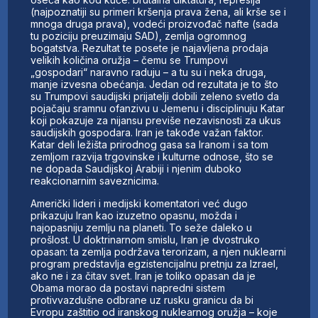
(najpoznatiji su primeri kršenja prava žena, ali krše se i
mnoga druga prava), vodeći proizvođač nafte (sada
tu poziciju preuzimaju SAD), zemlja ogromnog
bogatstva. Rezultat te posete je najavljena prodaja
velikih količina oružja – čemu se Trumpovi
„gospodari“ naravno raduju – a tu su i neka druga,
manje izvesna obećanja. Jedan od rezultata je to što
su Trumpovi saudijski prijatelji dobili zeleno svetlo da
pojačaju sramnu ofanzivu u Jemenu i disciplinuju Katar
koji pokazuje za nijansu previše nezavisnosti za ukus
saudijskih gospodara. Iran je takođe važan faktor.
Katar deli ležišta prirodnog gasa sa Iranom i sa tom
zemljom razvija trgovinske i kulturne odnose, što se
ne dopada Saudijskoj Arabiji i njenim duboko
reakcionarnim saveznicima.
Američki lideri i medijski komentatori već dugo
prikazuju Iran kao izuzetno opasnu, možda i
najopasniju zemlju na planeti. To seže daleko u
prošlost. U doktrinarnom smislu, Iran je dvostruko
opasan: ta zemlja podržava terorizam, a njen nuklearni
program predstavlja egzistencijalnu pretnju za Izrael,
ako ne i za čitav svet. Iran je toliko opasan da je
Obama morao da postavi napredni sistem
protivvazdušne odbrane uz rusku granicu da bi
Evropu zaštitio od iranskog nuklearnog oružja – koje