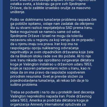
ostatka sveta, a blokiraju ga pre svih Sjedinjene
Države, da bi zaštitile izraelsko oružje za masovno
uništenje.
Pošto se doktrinarno tumačenje problema raspada čim
ga pobliže ispitamo, ostaje nam zadatak da otkrijemo
šta su stvarni razlozi neprijateljstva SAD prema Iranu.
Neke mogućnosti se nameću same od sebe.
Sjedinjene Države i Izrael ne mogu da tolerišu
nezavisnu silu u regionu za koji veruju da im pripada i
da u njemu imaju sva prava. Iran koji ima na
raspolaganju opciju nuklearnog odvraćanja
neprihvatljiv je ovim otpadničkim državama koje žele
da na Bliskom istoku rade sve što požele. Ali to nije
sve. Iranu nikada nije oprošteno svrgavanje diktatora
koga je Vašington instalirao u državnom udaru 1953,
kojim je razoren parlamentarni režim u Iranu, kao ni
ideja da on ima pravo da raspolaže sopstvenim
prirodnim resursima. Svet je previše složen za
pojednostavljena tumačenja, ali rekao bih da je to
suština problema.
Treba se podsetiti i na to da u proteklih šest decenija
Vašington neprekidno napada Iran. Posle državnog
udara 1953, Amerika je podržala diktatora koga je
organizacija Amnesty International optuživala za