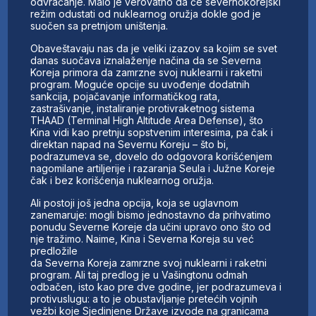
odvraćanje. Malo je verovatno da će severnokorejski
režim odustati od nuklearnog oružja dokle god je
suočen sa pretnjom uništenja.
Obaveštavaju nas da je veliki izazov sa kojim se svet
danas suočava iznalaženje načina da se Severna
Koreja primora da zamrzne svoj nuklearni i raketni
program. Moguće opcije su uvođenje dodatnih
sankcija, pojačavanje informatičkog rata,
zastrašivanje, instaliranje protivraketnog sistema
THAAD (Terminal High Altitude Area Defense), što
Kina vidi kao pretnju sopstvenim interesima, pa čak i
direktan napad na Severnu Koreju – što bi,
podrazumeva se, dovelo do odgovora korišćenjem
nagomilane artiljerije i razaranja Seula i Južne Koreje
čak i bez korišćenja nuklearnog oružja.
Ali postoji još jedna opcija, koja se uglavnom
zanemaruje: mogli bismo jednostavno da prihvatimo
ponudu Severne Koreje da učini upravo ono što od
nje tražimo. Naime, Kina i Severna Koreja su već
predložile
da Severna Koreja zamrzne svoj nuklearni i raketni
program. Ali taj predlog je u Vašingtonu odmah
odbačen, isto kao pre dve godine, jer podrazumeva i
protivuslugu: a to je obustavljanje pretećih vojnih
vežbi koje Sjedinjene Države izvode na granicama