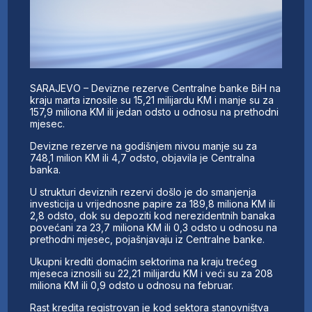
SARAJEVO – Devizne rezerve Centralne banke BiH na
kraju marta iznosile su 15,21 milijardu KM i manje su za
157,9 miliona KM ili jedan odsto u odnosu na prethodni
mjesec.
Devizne rezerve na godišnjem nivou manje su za
748,1 milion KM ili 4,7 odsto, objavila je Centralna
banka.
U strukturi deviznih rezervi došlo je do smanjenja
investicija u vrijednosne papire za 189,8 miliona KM ili
2,8 odsto, dok su depoziti kod nerezidentnih banaka
povećani za 23,7 miliona KM ili 0,3 odsto u odnosu na
prethodni mjesec, pojašnjavaju iz Centralne banke.
Ukupni krediti domaćim sektorima na kraju trećeg
mjeseca iznosili su 22,21 milijardu KM i veći su za 208
miliona KM ili 0,9 odsto u odnosu na februar.
Rast kredita registrovan je kod sektora stanovništva