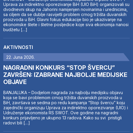
Uprava za indirektno oporezivanje BiH (UIO BiH) organizovali su
dvodnevni skup na Jahorini namijenjen novinarima i urednicima,
sa ciljem da se dublje rasvijetli problem crnog tržišta duvanskih
proizvoda u BiH. Glavni fokus edukacije bio je ukazivanje na
ekonomske štete i štetne posljedice koje siva ekonomija nanosi
budžetu […]
AKTIVNOSTI
22. Juna 2026.
NAGRADNI KONKURS “STOP ŠVERCU”
ZAVRŠEN: IZABRANE NAJBOLJE MEDIJSKE
OBJAVE
BANJALUKA – Dodjelom nagrada za najbolju medijsku objavu
koja se bavi problemom crnog tržišta duvanskih proizvoda u
BiH, završava se sedma po redu kampanja “Stop švercu” koju
zajednički organizuju Uprava za indirektno oporezivanje (UIO) i
Udruženje ekonomista RS SWOT. Ove godine na nagradni
konkurs prijavljeno je ukupno 13 radova. Kako su svi pristigli
radovi bili […]