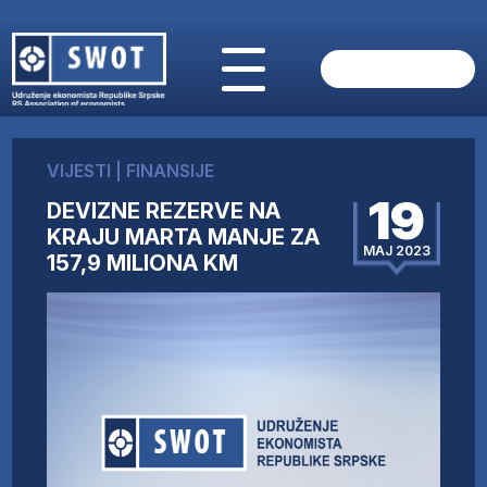
POČETNA
O NAMA
VIJESTI
|
FINANSIJE
VIJESTI
19
DEVIZNE REZERVE NA
AKTUELNO
KRAJU MARTA MANJE ZA
ANALIZE
MAJ 2023
157,9 MILIONA KM
KOMPANIJE
FINANSIJE
IZ STRANIH MEDIJA
AKTIVNOSTI
SWOT INTERVJU
UČLANI SE
KONTAKT