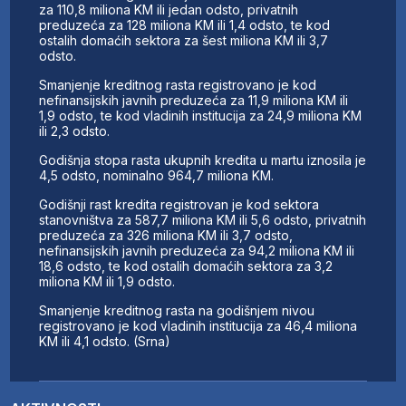
za 110,8 miliona KM ili jedan odsto, privatnih
preduzeća za 128 miliona KM ili 1,4 odsto, te kod
ostalih domaćih sektora za šest miliona KM ili 3,7
odsto.
Smanjenje kreditnog rasta registrovano je kod
nefinansijskih javnih preduzeća za 11,9 miliona KM ili
1,9 odsto, te kod vladinih institucija za 24,9 miliona KM
ili 2,3 odsto.
Godišnja stopa rasta ukupnih kredita u martu iznosila je
4,5 odsto, nominalno 964,7 miliona KM.
Godišnji rast kredita registrovan je kod sektora
stanovništva za 587,7 miliona KM ili 5,6 odsto, privatnih
preduzeća za 326 miliona KM ili 3,7 odsto,
nefinansijskih javnih preduzeća za 94,2 miliona KM ili
18,6 odsto, te kod ostalih domaćih sektora za 3,2
miliona KM ili 1,9 odsto.
Smanjenje kreditnog rasta na godišnjem nivou
registrovano je kod vladinih institucija za 46,4 miliona
KM ili 4,1 odsto. (Srna)