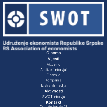
O nama
Vijesti
Aktuelno
Analize i intervjui
Finansije
Kompanije
Iz stranih medija
Aktivnosti
SWOT Intervju
Kontakt
Dragiše Vasića 13