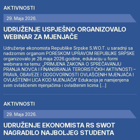
AKTIVNOSTI
29. Maja 2026.
UDRUŽENJE USPJEŠNO ORGANIZOVALO
WEBINAR ZA MJENJAČE
Udruženje ekonomista Republike Srpske S.W.O.T. u saradnji sa
nadzornim organom PORESKOM UPRAVOM REPUBLIKE SRPSKE
organizovalo je 28.maja 2026.godine, edukaciju u formi
webinara na temu: „PRIMJENA ZAKONA O SPREČAVANJU
PRANJA NOVCA I FINANSIRANJA TERORISTIČKIH AKTIVNOSTI –
PRAVA, OBAVEZE I ODGOVORNOSTI OVLAŠĆENIH MJENJAČA I
OVLAŠTENIH LICA KOD MJENJAČA“ Edukacija je namijenjena
svim ovlašćenim mjenjačima i ovlaštenim licima […]
AKTIVNOSTI
29. Maja 2026.
UDRUŽENJE EKONOMISTA RS SWOT
NAGRADILO NAJBOLJEG STUDENTA