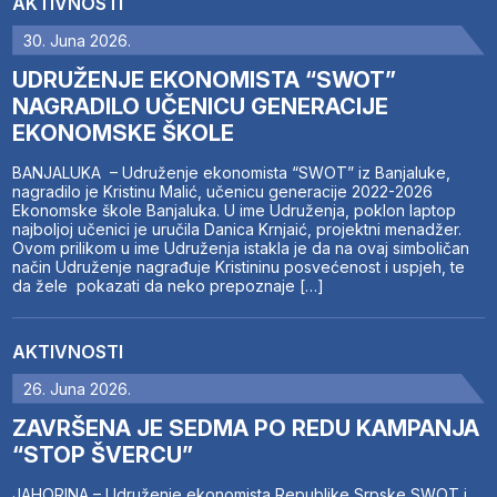
AKTIVNOSTI
30. Juna 2026.
UDRUŽENJE EKONOMISTA “SWOT”
NAGRADILO UČENICU GENERACIJE
EKONOMSKE ŠKOLE
BANJALUKA – Udruženje ekonomista “SWOT” iz Banjaluke,
nagradilo je Kristinu Malić, učenicu generacije 2022-2026
Ekonomske škole Banjaluka. U ime Udruženja, poklon laptop
najboljoj učenici je uručila Danica Krnjaić, projektni menadžer.
Ovom prilikom u ime Udruženja istakla je da na ovaj simboličan
način Udruženje nagrađuje Kristininu posvećenost i uspjeh, te
da žele pokazati da neko prepoznaje […]
AKTIVNOSTI
26. Juna 2026.
ZAVRŠENA JE SEDMA PO REDU KAMPANJA
“STOP ŠVERCU”
JAHORINA – Udruženje ekonomista Republike Srpske SWOT i