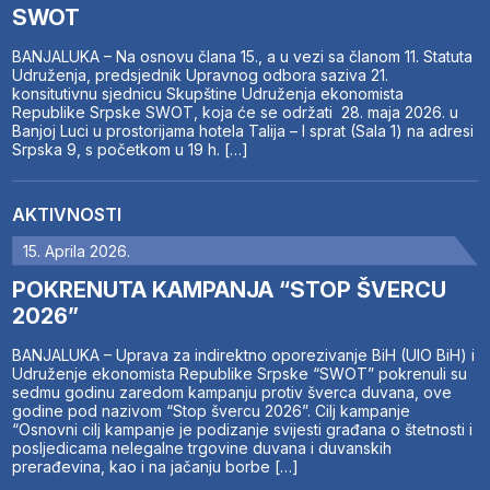
SWOT
BANJALUKA – Na osnovu člana 15., a u vezi sa članom 11. Statuta
Udruženja, predsjednik Upravnog odbora saziva 21.
konsitutivnu sjednicu Skupštine Udruženja ekonomista
Republike Srpske SWOT, koja će se održati 28. maja 2026. u
Banjoj Luci u prostorijama hotela Talija – I sprat (Sala 1) na adresi
Srpska 9, s početkom u 19 h. […]
AKTIVNOSTI
15. Aprila 2026.
POKRENUTA KAMPANJA “STOP ŠVERCU
2026”
BANJALUKA – Uprava za indirektno oporezivanje BiH (UIO BiH) i
Udruženje ekonomista Republike Srpske “SWOT” pokrenuli su
sedmu godinu zaredom kampanju protiv šverca duvana, ove
godine pod nazivom “Stop švercu 2026”. Cilj kampanje
“Osnovni cilj kampanje je podizanje svijesti građana o štetnosti i
posljedicama nelegalne trgovine duvana i duvanskih
prerađevina, kao i na jačanju borbe […]