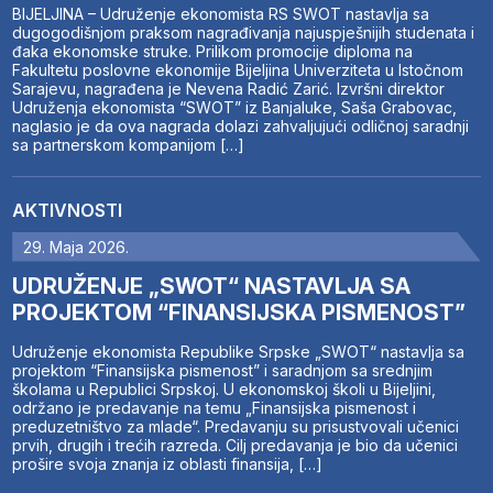
BIJELJINA – Udruženje ekonomista RS SWOT nastavlja sa
dugogodišnjom praksom nagrađivanja najuspješnijih studenata i
đaka ekonomske struke. Prilikom promocije diploma na
Fakultetu poslovne ekonomije Bijeljina Univerziteta u Istočnom
Sarajevu, nagrađena je Nevena Radić Zarić. Izvršni direktor
Udruženja ekonomista “SWOT” iz Banjaluke, Saša Grabovac,
naglasio je da ova nagrada dolazi zahvaljujući odličnoj saradnji
sa partnerskom kompanijom […]
AKTIVNOSTI
29. Maja 2026.
UDRUŽENJE „SWOT“ NASTAVLJA SA
PROJEKTOM “FINANSIJSKA PISMENOST”
Udruženje ekonomista Republike Srpske „SWOT“ nastavlja sa
projektom “Finansijska pismenost” i saradnjom sa srednjim
školama u Republici Srpskoj. U ekonomskoj školi u Bijeljini,
održano je predavanje na temu „Finansijska pismenost i
preduzetništvo za mlade“. Predavanju su prisustvovali učenici
prvih, drugih i trećih razreda. Cilj predavanja je bio da učenici
prošire svoja znanja iz oblasti finansija, […]