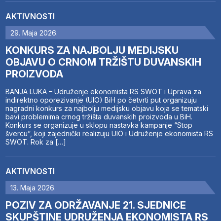
AKTIVNOSTI
29. Maja 2026.
KONKURS ZA NAJBOLJU MEDIJSKU
OBJAVU O CRNOM TRŽIŠTU DUVANSKIH
PROIZVODA
BANJA LUKA – Udruženje ekonomista RS SWOT i Uprava za
indirektno oporezivanje (UIO) BiH po četvrti put organizuju
nagradni konkurs za najbolju medijsku objavu koja se tematski
bavi problemima crnog tržišta duvanskih proizvoda u BiH.
Konkurs se organizuje u sklopu nastavka kampanje “Stop
švercu”, koji zajednički realizuju UIO i Udruženje ekonomista RS
SWOT. Rok za […]
AKTIVNOSTI
13. Maja 2026.
POZIV ZA ODRŽAVANJE 21. SJEDNICE
SKUPŠTINE UDRUŽENJA EKONOMISTA RS