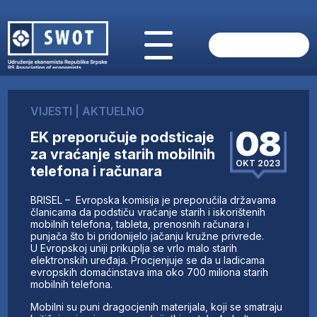
POČETNA
O NAMA
VIJESTI
|
AKTUELNO
VIJESTI
08
EK preporučuje podsticaje
AKTUELNO
za vraćanje starih mobilnih
ANALIZE
OKT 2023
telefona i računara
KOMPANIJE
FINANSIJE
BRISEL – Evropska komisija je preporučila državama
IZ STRANIH MEDIJA
članicama da podstiču vraćanje starih i iskorištenih
mobilnih telefona, tableta, prenosnih računara i
AKTIVNOSTI
punjača što bi pridonijelo jačanju kružne privrede.
U Evropskoj uniji prikuplja se vrlo malo starih
SWOT INTERVJU
elektronskih uređaja. Procjenjuje se da u ladicama
UČLANI SE
evropskih domaćinstava ima oko 700 miliona starih
mobilnih telefona.
KONTAKT
Mobilni su puni dragocjenih materijala, koji se smatraju