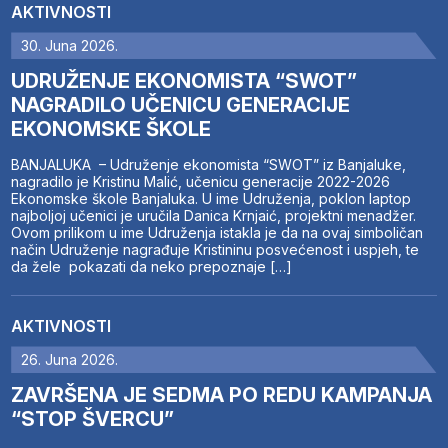
AKTIVNOSTI
30. Juna 2026.
UDRUŽENJE EKONOMISTA “SWOT”
NAGRADILO UČENICU GENERACIJE
EKONOMSKE ŠKOLE
BANJALUKA – Udruženje ekonomista “SWOT” iz Banjaluke,
nagradilo je Kristinu Malić, učenicu generacije 2022-2026
Ekonomske škole Banjaluka. U ime Udruženja, poklon laptop
najboljoj učenici je uručila Danica Krnjaić, projektni menadžer.
Ovom prilikom u ime Udruženja istakla je da na ovaj simboličan
način Udruženje nagrađuje Kristininu posvećenost i uspjeh, te
da žele pokazati da neko prepoznaje […]
AKTIVNOSTI
26. Juna 2026.
ZAVRŠENA JE SEDMA PO REDU KAMPANJA
“STOP ŠVERCU”