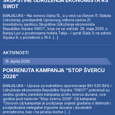
SKUPŠTINE UDRUŽENJA EKONOMISTA RS
SWOT
BANJALUKA – Na osnovu člana 15., a u vezi sa članom 11. Statuta
Udruženja, predsjednik Upravnog odbora saziva 21.
konsitutivnu sjednicu Skupštine Udruženja ekonomista
Republike Srpske SWOT, koja će se održati 28. maja 2026. u
Banjoj Luci u prostorijama hotela Talija – I sprat (Sala 1) na adresi
Srpska 9, s početkom u 19 h. […]
AKTIVNOSTI
15. Aprila 2026.
POKRENUTA KAMPANJA “STOP ŠVERCU
2026”
BANJALUKA – Uprava za indirektno oporezivanje BiH (UIO BiH) i
Udruženje ekonomista Republike Srpske “SWOT” pokrenuli su
sedmu godinu zaredom kampanju protiv šverca duvana, ove
godine pod nazivom “Stop švercu 2026”. Cilj kampanje
“Osnovni cilj kampanje je podizanje svijesti građana o štetnosti i
posljedicama nelegalne trgovine duvana i duvanskih
prerađevina, kao i na jačanju borbe […]