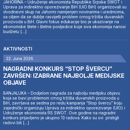
JAHORINA – Udruženje ekonomista Republike Srpske SWOT i
Uprava za indirektno oporezivanje BiH (UIO BiH) organizovali su
dvodnevni skup na Jahorini namijenjen novinarima i urednicima,
sa ciljem da se dublje rasvijetli problem crnog tržišta duvanskih
proizvoda u BiH. Glavni fokus edukacije bio je ukazivanje na
ekonomske štete i štetne posljedice koje siva ekonomija nanosi
budžetu […]
AKTIVNOSTI
22. Juna 2026.
NAGRADNI KONKURS “STOP ŠVERCU”
ZAVRŠEN: IZABRANE NAJBOLJE MEDIJSKE
OBJAVE
BANJALUKA – Dodjelom nagrada za najbolju medijsku objavu
koja se bavi problemom crnog tržišta duvanskih proizvoda u
BiH, završava se sedma po redu kampanja “Stop švercu” koju
zajednički organizuju Uprava za indirektno oporezivanje (UIO) i
Udruženje ekonomista RS SWOT. Ove godine na nagradni
konkurs prijavljeno je ukupno 13 radova. Kako su svi pristigli
radovi bili […]