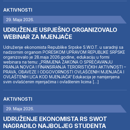
AKTIVNOSTI
29. Maja 2026.
UDRUŽENJE USPJEŠNO ORGANIZOVALO
WEBINAR ZA MJENJAČE
Udruženje ekonomista Republike Srpske S.W.O.T. u saradnji sa
nadzornim organom PORESKOM UPRAVOM REPUBLIKE SRPSKE
organizovalo je 28.maja 2026.godine, edukaciju u formi
webinara na temu: „PRIMJENA ZAKONA O SPREČAVANJU
PRANJA NOVCA I FINANSIRANJA TERORISTIČKIH AKTIVNOSTI –
PRAVA, OBAVEZE I ODGOVORNOSTI OVLAŠĆENIH MJENJAČA I
OVLAŠTENIH LICA KOD MJENJAČA“ Edukacija je namijenjena
svim ovlašćenim mjenjačima i ovlaštenim licima […]
AKTIVNOSTI
29. Maja 2026.
UDRUŽENJE EKONOMISTA RS SWOT
NAGRADILO NAJBOLJEG STUDENTA