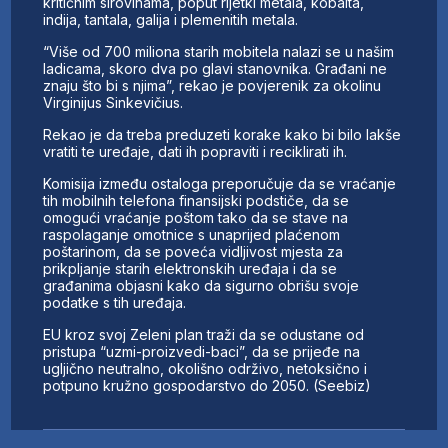
kritičnim sirovinama, poput rijetki metala, kobalta,
indija, tantala, galija i plemenitih metala.
“Više od 700 miliona starih mobitela nalazi se u našim
ladicama, skoro dva po glavi stanovnika. Građani ne
znaju što bi s njima”, rekao je povjerenik za okolinu
Virginijus Sinkevičius.
Rekao je da treba preduzeti korake kako bi bilo lakše
vratiti te uređaje, dati ih popraviti i reciklirati ih.
Komisija između ostaloga preporučuje da se vraćanje
tih mobilnih telefona finansijski podstiče, da se
omogući vraćanje poštom tako da se stave na
raspolaganje omotnice s unaprijed plaćenom
poštarinom, da se poveća vidljivost mjesta za
prikpljanje starih elektronskih uređaja i da se
građanima objasni kako da sigurno obrišu svoje
podatke s tih uređaja.
EU kroz svoj Zeleni plan traži da se odustane od
pristupa “uzmi-proizvedi-baci”, da se prijeđe na
ugljično neutralno, okolišno održivo, netoksično i
potpuno kružno gospodarstvo do 2050. (Seebiz)