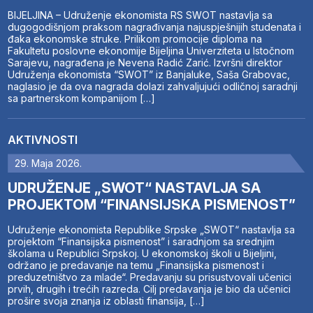
BIJELJINA – Udruženje ekonomista RS SWOT nastavlja sa
dugogodišnjom praksom nagrađivanja najuspješnijih studenata i
đaka ekonomske struke. Prilikom promocije diploma na
Fakultetu poslovne ekonomije Bijeljina Univerziteta u Istočnom
Sarajevu, nagrađena je Nevena Radić Zarić. Izvršni direktor
Udruženja ekonomista “SWOT” iz Banjaluke, Saša Grabovac,
naglasio je da ova nagrada dolazi zahvaljujući odličnoj saradnji
sa partnerskom kompanijom […]
AKTIVNOSTI
29. Maja 2026.
UDRUŽENJE „SWOT“ NASTAVLJA SA
PROJEKTOM “FINANSIJSKA PISMENOST”
Udruženje ekonomista Republike Srpske „SWOT“ nastavlja sa
projektom “Finansijska pismenost” i saradnjom sa srednjim
školama u Republici Srpskoj. U ekonomskoj školi u Bijeljini,
održano je predavanje na temu „Finansijska pismenost i
preduzetništvo za mlade“. Predavanju su prisustvovali učenici
prvih, drugih i trećih razreda. Cilj predavanja je bio da učenici
prošire svoja znanja iz oblasti finansija, […]