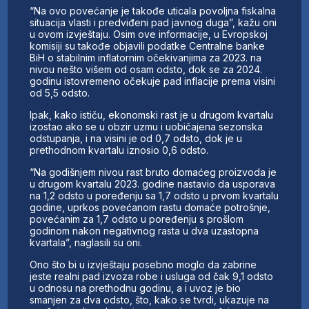
“Na ovo povećanje je takođe uticala povoljna fiskalna
situacija vlasti i predviđeni pad javnog duga”, kažu oni
u ovom izvještaju. Osim ove informacije, u Evropskoj
komisiji su takođe objavili podatke Centralne banke
BiH o stabilnim inflatornim očekivanjima za 2023. na
nivou nešto višem od osam odsto, dok se za 2024.
godinu istovremeno očekuje pad inflacije prema visini
od 5,5 odsto.
Ipak, kako ističu, ekonomski rast je u drugom kvartalu
izostao ako se u obzir uzmu i uobičajena sezonska
odstupanja, i na visini je od 0,7 odsto, dok je u
prethodnom kvartalu iznosio 0,6 odsto.
“Na godišnjem nivou rast bruto domaćeg proizvoda je
u drugom kvartalu 2023. godine nastavio da usporava
na 1,2 odsto u poređenju sa 1,7 odsto u prvom kvartalu
godine, uprkos povećanom rastu domaće potrošnje,
povećanim za 1,7 odsto u poređenju s prošlom
godinom nakon negativnog rasta u dva uzastopna
kvartala”, naglasili su oni.
Ono što bi u izvještaju posebno moglo da zabrine
jeste realni pad izvoza robe i usluga od čak 9,1 odsto
u odnosu na prethodnu godinu, a i uvoz je bio
smanjen za dva odsto, što, kako se tvrdi, ukazuje na