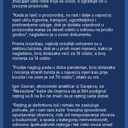
značajan udio robe koja se uvozi, a ugrađuje se u
izvozne proizvode.
“Kada je riječ o proizvodnji, na rast i dalje u najvećoj
mjeri utiču trgovina, transport, ugostiteljstvo i
prehrambene usluge, dok je dodata vrijednost u
proizvodnji manja za devet odsto u odnosu na prošlu
godinu”, naglašeno je u ovom dokumentu.
Prema izvještaju, najbolji rezultati ostvareni su u
sektoru turizma, dok je u prvih osam mjeseci, kako je
naglašeno, broj dolazaka veći za 19 odsto, a broj
noćenja za 14 odsto.
“Poslije naglog pada u doba pandemije, broj dolazaka
i noćenja stranih turista je u najvećoj mjeri kao prije
kovida i na visini je od 70 odsto”, istakli su oni.
Igor Gavran, ekonomski analitičar iz Sarajeva, za
“Nezavisne” kaže da činjenica da je BiH podignut
rejting sa B na B+ ne znači da je rejting sada dobar.
“Rejting je definitivno loš i nimalo ne zaslužuje
pohvale, jer i sam opis kaže ‘trenutna sposobnost
ispunjavanja obaveza, rizik od neispunjavanja obveza
u budućnosti’, a spada u kategoriju neinvesticionih,
odnosno špekulativnih rejtinga i tek četiri nivoa iznad