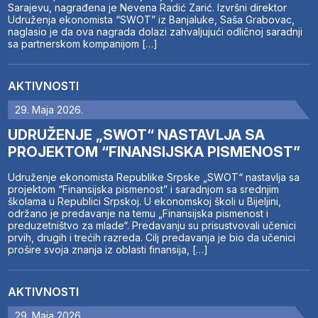
Sarajevu, nagrađena je Nevena Radić Zarić. Izvršni direktor
Udruženja ekonomista “SWOT” iz Banjaluke, Saša Grabovac,
naglasio je da ova nagrada dolazi zahvaljujući odličnoj saradnji
sa partnerskom kompanijom […]
AKTIVNOSTI
29. Maja 2026.
UDRUŽENJE „SWOT“ NASTAVLJA SA
PROJEKTOM “FINANSIJSKA PISMENOST”
Udruženje ekonomista Republike Srpske „SWOT“ nastavlja sa
projektom “Finansijska pismenost” i saradnjom sa srednjim
školama u Republici Srpskoj. U ekonomskoj školi u Bijeljini,
održano je predavanje na temu „Finansijska pismenost i
preduzetništvo za mlade“. Predavanju su prisustvovali učenici
prvih, drugih i trećih razreda. Cilj predavanja je bio da učenici
prošire svoja znanja iz oblasti finansija, […]
AKTIVNOSTI
29. Maja 2026.