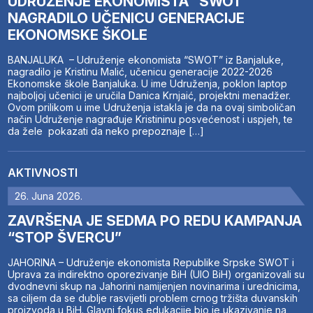
UDRUŽENJE EKONOMISTA “SWOT”
NAGRADILO UČENICU GENERACIJE
EKONOMSKE ŠKOLE
BANJALUKA – Udruženje ekonomista “SWOT” iz Banjaluke,
nagradilo je Kristinu Malić, učenicu generacije 2022-2026
Ekonomske škole Banjaluka. U ime Udruženja, poklon laptop
najboljoj učenici je uručila Danica Krnjaić, projektni menadžer.
Ovom prilikom u ime Udruženja istakla je da na ovaj simboličan
način Udruženje nagrađuje Kristininu posvećenost i uspjeh, te
da žele pokazati da neko prepoznaje […]
AKTIVNOSTI
26. Juna 2026.
ZAVRŠENA JE SEDMA PO REDU KAMPANJA
“STOP ŠVERCU”
JAHORINA – Udruženje ekonomista Republike Srpske SWOT i
Uprava za indirektno oporezivanje BiH (UIO BiH) organizovali su
dvodnevni skup na Jahorini namijenjen novinarima i urednicima,
sa ciljem da se dublje rasvijetli problem crnog tržišta duvanskih
proizvoda u BiH. Glavni fokus edukacije bio je ukazivanje na