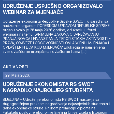
UDRUŽENJE USPJEŠNO ORGANIZOVALO
WEBINAR ZA MJENJAČE
Udruženje ekonomista Republike Srpske S.W.O.T. u saradnji sa
nadzornim organom PORESKOM UPRAVOM REPUBLIKE SRPSKE
organizovalo je 28.maja 2026.godine, edukaciju u formi
webinara na temu: „PRIMJENA ZAKONA O SPREČAVANJU
PRANJA NOVCA I FINANSIRANJA TERORISTIČKIH AKTIVNOSTI –
PRAVA, OBAVEZE I ODGOVORNOSTI OVLAŠĆENIH MJENJAČA I
OVLAŠTENIH LICA KOD MJENJAČA“ Edukacija je namijenjena
svim ovlašćenim mjenjačima i ovlaštenim licima […]
AKTIVNOSTI
29. Maja 2026.
UDRUŽENJE EKONOMISTA RS SWOT
NAGRADILO NAJBOLJEG STUDENTA
BIJELJINA – Udruženje ekonomista RS SWOT nastavlja sa
dugogodišnjom praksom nagrađivanja najuspješnijih studenata i
đaka ekonomske struke. Prilikom promocije diploma na
Fakultetu poslovne ekonomije Bijeljina Univerziteta u Istočnom