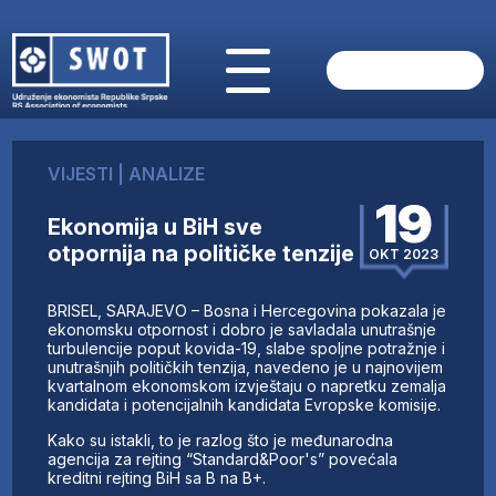
POČETNA
O NAMA
VIJESTI
|
ANALIZE
VIJESTI
19
AKTUELNO
Ekonomija u BiH sve
ANALIZE
otpornija na političke tenzije
OKT 2023
KOMPANIJE
FINANSIJE
BRISEL, SARAJEVO – Bosna i Hercegovina pokazala je
IZ STRANIH MEDIJA
ekonomsku otpornost i dobro je savladala unutrašnje
turbulencije poput kovida-19, slabe spoljne potražnje i
AKTIVNOSTI
unutrašnjih političkih tenzija, navedeno je u najnovijem
kvartalnom ekonomskom izvještaju o napretku zemalja
SWOT INTERVJU
kandidata i potencijalnih kandidata Evropske komisije.
UČLANI SE
Kako su istakli, to je razlog što je međunarodna
KONTAKT
agencija za rejting “Standard&Poor's” povećala
kreditni rejting BiH sa B na B+.