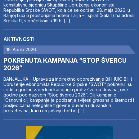
konsitutivnu sjednicu Skupštine Udruženja ekonomista
Republike Srpske SWOT, koja će se održati 28. maja 2026. u
Banjoj Luci u prostorijama hotela Talija – I sprat (Sala 1) na adresi
Srpska 9, s početkom u 19 h. […]
AKTIVNOSTI
15. Aprila 2026.
POKRENUTA KAMPANJA “STOP ŠVERCU
2026”
BANJALUKA – Uprava za indirektno oporezivanje BiH (UIO BiH) i
Udruženje ekonomista Republike Srpske “SWOT” pokrenuli su
sedmu godinu zaredom kampanju protiv šverca duvana, ove
godine pod nazivom “Stop švercu 2026”. Cilj kampanje
“Osnovni cilj kampanje je podizanje svijesti građana o štetnosti i
posljedicama nelegalne trgovine duvana i duvanskih
prerađevina, kao i na jačanju borbe […]