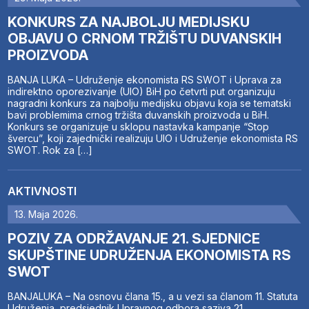
KONKURS ZA NAJBOLJU MEDIJSKU
OBJAVU O CRNOM TRŽIŠTU DUVANSKIH
PROIZVODA
BANJA LUKA – Udruženje ekonomista RS SWOT i Uprava za
indirektno oporezivanje (UIO) BiH po četvrti put organizuju
nagradni konkurs za najbolju medijsku objavu koja se tematski
bavi problemima crnog tržišta duvanskih proizvoda u BiH.
Konkurs se organizuje u sklopu nastavka kampanje “Stop
švercu”, koji zajednički realizuju UIO i Udruženje ekonomista RS
SWOT. Rok za […]
AKTIVNOSTI
13. Maja 2026.
POZIV ZA ODRŽAVANJE 21. SJEDNICE
SKUPŠTINE UDRUŽENJA EKONOMISTA RS
SWOT
BANJALUKA – Na osnovu člana 15., a u vezi sa članom 11. Statuta
Udruženja, predsjednik Upravnog odbora saziva 21.