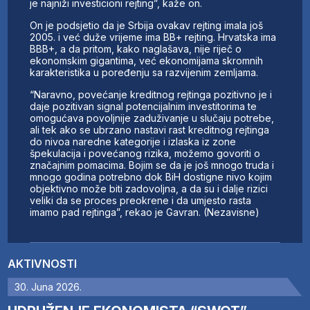
je najniži investicioni rejting”, kaže on.
On je podsjetio da je Srbija ovakav rejting imala još
2005. i već duže vrijeme ima BB+ rejting. Hrvatska ima
BBB+, a da pritom, kako naglašava, nije riječ o
ekonomskim gigantima, već ekonomijama skromnih
karakteristika u poređenju sa razvijenim zemljama.
“Naravno, povećanje kreditnog rejtinga pozitivno je i
daje pozitivan signal potencijalnim investitorima te
omogućava povoljnije zaduživanje u slučaju potrebe,
ali tek ako se ubrzano nastavi rast kreditnog rejtinga
do nivoa naredne kategorije i izlaska iz zone
špekulacija i povećanog rizika, možemo govoriti o
značajnim pomacima. Bojim se da je još mnogo truda i
mnogo godina potrebno dok BiH dostigne nivo kojim
objektivno može biti zadovoljna, a da su i dalje rizici
veliki da se proces preokrene i da umjesto rasta
imamo pad rejtinga”, rekao je Gavran. (Nezavisne)
AKTIVNOSTI
30. Juna 2026.