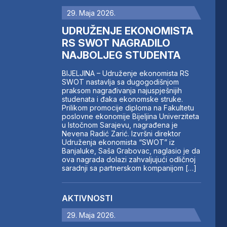
29. Maja 2026.
UDRUŽENJE EKONOMISTA
RS SWOT NAGRADILO
NAJBOLJEG STUDENTA
BIJELJINA – Udruženje ekonomista RS
SWOT nastavlja sa dugogodišnjom
praksom nagrađivanja najuspješnijih
studenata i đaka ekonomske struke.
Prilikom promocije diploma na Fakultetu
poslovne ekonomije Bijeljina Univerziteta
u Istočnom Sarajevu, nagrađena je
Nevena Radić Zarić. Izvršni direktor
Udruženja ekonomista “SWOT” iz
Banjaluke, Saša Grabovac, naglasio je da
ova nagrada dolazi zahvaljujući odličnoj
saradnji sa partnerskom kompanijom […]
AKTIVNOSTI
29. Maja 2026.