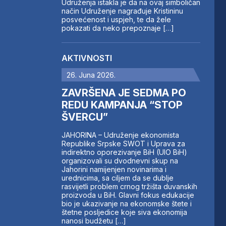
Udruženja istakla je da na ovaj simboličan
način Udruženje nagrađuje Kristininu
posvećenost i uspjeh, te da žele
pokazati da neko prepoznaje […]
AKTIVNOSTI
26. Juna 2026.
ZAVRŠENA JE SEDMA PO
REDU KAMPANJA “STOP
ŠVERCU”
JAHORINA – Udruženje ekonomista
Republike Srpske SWOT i Uprava za
indirektno oporezivanje BiH (UIO BiH)
organizovali su dvodnevni skup na
Jahorini namijenjen novinarima i
urednicima, sa ciljem da se dublje
rasvijetli problem crnog tržišta duvanskih
proizvoda u BiH. Glavni fokus edukacije
bio je ukazivanje na ekonomske štete i
štetne posljedice koje siva ekonomija
nanosi budžetu […]