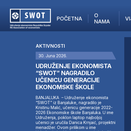
O
POČETNA
VI
NAMA
POČETNA
O NAMA
AKTIVNOSTI
VIJESTI
30. Juna 2026.
AKTUELNO
F
ANALIZE
UDRUŽENJE EKONOMISTA
I
KOMPANIJE
“SWOT” NAGRADILO
UČENICU GENERACIJE
FINANSIJE
EKONOMSKE ŠKOLE
IZ STRANIH MEDIJA
AKTIVNOSTI
BANJALUKA – Udruženje ekonomista
“SWOT” iz Banjaluke, nagradilo je
SWOT INTERVJU
Kristinu Malić, učenicu generacije 2022-
UČLANI SE
2026 Ekonomske škole Banjaluka. U ime
Udruženja, poklon laptop najboljoj
KONTAKT
učenici je uručila Danica Krnjaić, projektni
menadžer. Ovom prilikom u ime