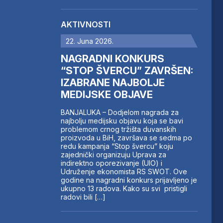
AKTIVNOSTI
22. Juna 2026.
NAGRADNI KONKURS
“STOP ŠVERCU” ZAVRŠEN:
IZABRANE NAJBOLJE
MEDIJSKE OBJAVE
BANJALUKA – Dodjelom nagrada za
najbolju medijsku objavu koja se bavi
problemom crnog tržišta duvanskih
proizvoda u BiH, završava se sedma po
redu kampanja “Stop švercu” koju
zajednički organizuju Uprava za
indirektno oporezivanje (UIO) i
Udruženje ekonomista RS SWOT. Ove
godine na nagradni konkurs prijavljeno je
ukupno 13 radova. Kako su svi pristigli
radovi bili […]