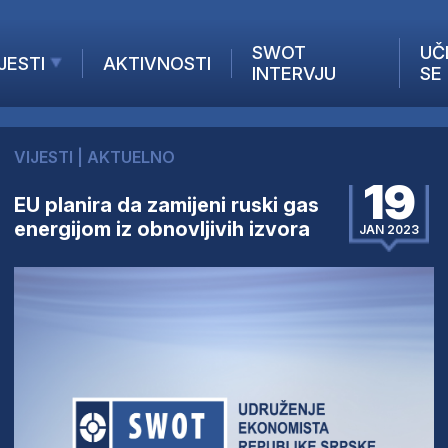
SWOT
UČ
JESTI
AKTIVNOSTI
INTERVJU
SE
AKTUELNO
ANALIZE
VIJESTI
|
AKTUELNO
KOMPANIJE
19
INANSIJE
EU planira da zamijeni ruski gas
energijom iz obnovljivih izvora
Z STRANIH MEDIJA
JAN 2023