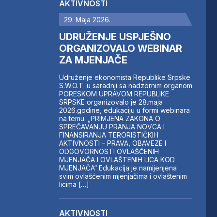
AKTIVNOSTI
29. Maja 2026.
UDRUŽENJE USPJEŠNO
ORGANIZOVALO WEBINAR
ZA MJENJAČE
Udruženje ekonomista Republike Srpske
S.W.O.T. u saradnji sa nadzornim organom
PORESKOM UPRAVOM REPUBLIKE
SRPSKE organizovalo je 28.maja
2026.godine, edukaciju u formi webinara
na temu: „PRIMJENA ZAKONA O
SPREČAVANJU PRANJA NOVCA I
FINANSIRANJA TERORISTIČKIH
AKTIVNOSTI – PRAVA, OBAVEZE I
ODGOVORNOSTI OVLAŠĆENIH
MJENJAČA I OVLAŠTENIH LICA KOD
MJENJAČA“ Edukacija je namijenjena
svim ovlašćenim mjenjačima i ovlaštenim
licima […]
AKTIVNOSTI