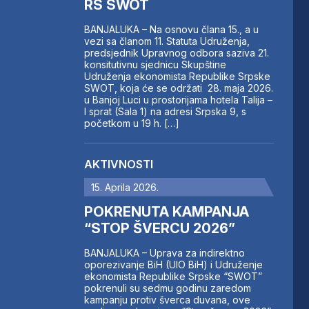
RS SWOT
BANJALUKA – Na osnovu člana 15., a u
vezi sa članom 11. Statuta Udruženja,
predsjednik Upravnog odbora saziva 21.
konsitutivnu sjednicu Skupštine
Udruženja ekonomista Republike Srpske
SWOT, koja će se održati 28. maja 2026.
u Banjoj Luci u prostorijama hotela Talija –
I sprat (Sala 1) na adresi Srpska 9, s
početkom u 19 h. […]
AKTIVNOSTI
15. Aprila 2026.
POKRENUTA KAMPANJA
“STOP ŠVERCU 2026”
BANJALUKA – Uprava za indirektno
oporezivanje BiH (UIO BiH) i Udruženje
ekonomista Republike Srpske “SWOT”
pokrenuli su sedmu godinu zaredom
kampanju protiv šverca duvana, ove