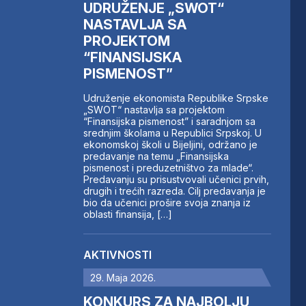
UDRUŽENJE „SWOT“
NASTAVLJA SA
PROJEKTOM
“FINANSIJSKA
PISMENOST”
Udruženje ekonomista Republike Srpske
„SWOT“ nastavlja sa projektom
“Finansijska pismenost” i saradnjom sa
srednjim školama u Republici Srpskoj. U
ekonomskoj školi u Bijeljini, održano je
predavanje na temu „Finansijska
pismenost i preduzetništvo za mlade“.
Predavanju su prisustvovali učenici prvih,
drugih i trećih razreda. Cilj predavanja je
bio da učenici prošire svoja znanja iz
oblasti finansija, […]
AKTIVNOSTI
29. Maja 2026.
KONKURS ZA NAJBOLJU