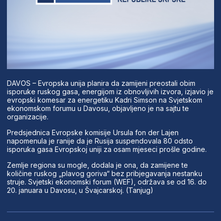
DAVOS – Evropska unija planira da zamijeni preostali obim
isporuke ruskog gasa, energijom iz obnovljivih izvora, izjavio je
evropski komesar za energetiku Kadri Simson na Svjetskom
ekonomskom forumu u Davosu, objavljeno je na sajtu te
organizacije.
Predsjednica Evropske komisije Ursula fon der Lajen
napomenula je ranije da je Rusija suspendovala 80 odsto
isporuka gasa Evropskoj uniji za osam mjeseci prošle godine.
Zemlje regiona su mogle, dodala je ona, da zamijene te
količine ruskog „plavog goriva“ bez pribjegavanja nestanku
struje. Svjetski ekonomski forum (WEF), održava se od 16. do
20. januara u Davosu, u Švajcarskoj. (Tanjug)