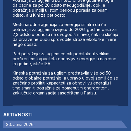
Potražnja za ugljem u EU i SAD bi ove godine mogla
da padne za po 20 odsto međugodišnje, dok je
potražnja u Indiji u istom periodu porasla za osam
odsto, a u Kini za pet odsto.
Međunarodna agencija za energiju smatra da će
potražnja za ugljem u svijetu do 2026. godine pasti za
2,3 odsto u odnosu na ovogodišnji nivo, čak i u slučaju
da države ne budu sprovodile strože ekološke mjere
nego dosad.
Pad potražnje za ugljem će biti podstaknut velikim
proširenjem kapaciteta obnovljive energije u naredne
tri godine, ističe IEA.
Kineska potražnja za ugljem predstavlja više od 50
odsto globalne potražnje, a upravo u ovoj zemlji će se
značajno proširiti kapaciteti za obnovljivu energiju i
time smanjiti potražnja za pomenutim energentom,
zaključuje organizacija sasedištem u Parizu.
AKTIVNOSTI
30. Juna 2026.