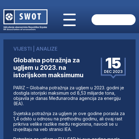
POČETNA
O NAMA
VIJESTI
|
ANALIZE
VIJESTI
15
Globalna potražnja za
AKTUELNO
ugljem u 2023. na
ANALIZE
DEC 2023
istorijskom maksimumu
KOMPANIJE
FINANSIJE
PARIZ – Globalna potražnja za ugljem u 2023. godini je
IZ STRANIH MEDIJA
dostigla istorijski maksimum od 8,53 milijarde tona,
objavila je danas Međunarodna agencija za energiju
AKTIVNOSTI
(IEA).
SWOT INTERVJU
Svjetska potražnja za ugljem je ove godine porasla za
UČLANI SE
1,4 odsto u odnosu na prethodnu godinu, ali ovaj rast
prikriva velike razlike među regionima, navodi se u
KONTAKT
izvještaju na veb stranici IEA.