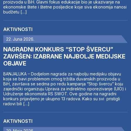
proizvoda u BiH. Glavni fokus edukacije bio je ukazivanje na
ekonomske štete i štetne posljedice koje siva ekonomija nanosi
budžetu […]
AKTIVNOSTI
22. Juna 2026.
NAGRADNI KONKURS “STOP ŠVERCU”
ZAVRŠEN: IZABRANE NAJBOLJE MEDIJSKE
OBJAVE
BANJALUKA – Dodjelom nagrada za najbolju medijsku objavu
koja se bavi problemom crnog tržišta duvanskih proizvoda u
BiH, završava se sedma po redu kampanja “Stop švercu” koju
zajednički organizuju Uprava za indirektno oporezivanje (UIO) i
Udruženje ekonomista RS SWOT. Ove godine na nagradni
konkurs prijavljeno je ukupno 13 radova. Kako su svi pristigli
radovi bili […]
AKTIVNOSTI
29. Maja 2026.