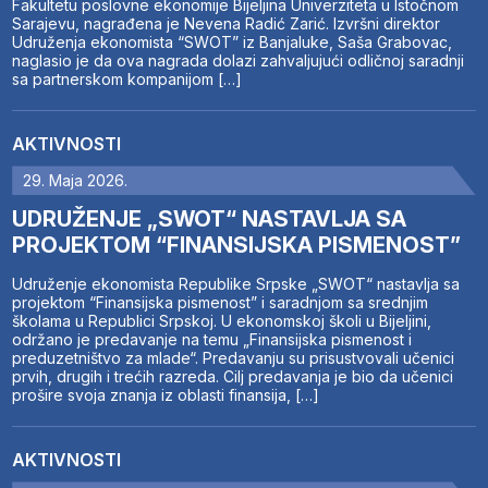
Fakultetu poslovne ekonomije Bijeljina Univerziteta u Istočnom
Sarajevu, nagrađena je Nevena Radić Zarić. Izvršni direktor
Udruženja ekonomista “SWOT” iz Banjaluke, Saša Grabovac,
naglasio je da ova nagrada dolazi zahvaljujući odličnoj saradnji
sa partnerskom kompanijom […]
AKTIVNOSTI
29. Maja 2026.
UDRUŽENJE „SWOT“ NASTAVLJA SA
PROJEKTOM “FINANSIJSKA PISMENOST”
Udruženje ekonomista Republike Srpske „SWOT“ nastavlja sa
projektom “Finansijska pismenost” i saradnjom sa srednjim
školama u Republici Srpskoj. U ekonomskoj školi u Bijeljini,
održano je predavanje na temu „Finansijska pismenost i
preduzetništvo za mlade“. Predavanju su prisustvovali učenici
prvih, drugih i trećih razreda. Cilj predavanja je bio da učenici
prošire svoja znanja iz oblasti finansija, […]
AKTIVNOSTI