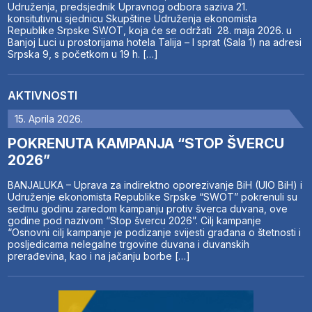
Udruženja, predsjednik Upravnog odbora saziva 21.
konsitutivnu sjednicu Skupštine Udruženja ekonomista
Republike Srpske SWOT, koja će se održati 28. maja 2026. u
Banjoj Luci u prostorijama hotela Talija – I sprat (Sala 1) na adresi
Srpska 9, s početkom u 19 h. […]
AKTIVNOSTI
15. Aprila 2026.
POKRENUTA KAMPANJA “STOP ŠVERCU
2026”
BANJALUKA – Uprava za indirektno oporezivanje BiH (UIO BiH) i
Udruženje ekonomista Republike Srpske “SWOT” pokrenuli su
sedmu godinu zaredom kampanju protiv šverca duvana, ove
godine pod nazivom “Stop švercu 2026”. Cilj kampanje
“Osnovni cilj kampanje je podizanje svijesti građana o štetnosti i
posljedicama nelegalne trgovine duvana i duvanskih
prerađevina, kao i na jačanju borbe […]