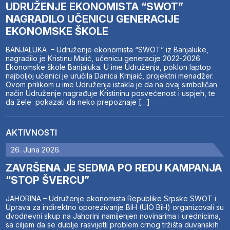
UDRUŽENJE EKONOMISTA “SWOT”
NAGRADILO UČENICU GENERACIJE
EKONOMSKE ŠKOLE
BANJALUKA – Udruženje ekonomista “SWOT” iz Banjaluke,
nagradilo je Kristinu Malić, učenicu generacije 2022-2026
Ekonomske škole Banjaluka. U ime Udruženja, poklon laptop
najboljoj učenici je uručila Danica Krnjaić, projektni menadžer.
Ovom prilikom u ime Udruženja istakla je da na ovaj simboličan
način Udruženje nagrađuje Kristininu posvećenost i uspjeh, te
da žele pokazati da neko prepoznaje […]
AKTIVNOSTI
26. Juna 2026.
ZAVRŠENA JE SEDMA PO REDU KAMPANJA
“STOP ŠVERCU”
JAHORINA – Udruženje ekonomista Republike Srpske SWOT i
Uprava za indirektno oporezivanje BiH (UIO BiH) organizovali su
dvodnevni skup na Jahorini namijenjen novinarima i urednicima,
sa ciljem da se dublje rasvijetli problem crnog tržišta duvanskih