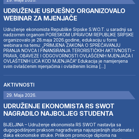
UDRUŽENJE USPJEŠNO ORGANIZOVALO
WEBINAR ZA MJENJAČE
Udruženje ekonomista Republike Srpske S.W.O.T. u saradnji sa
nadzornim organom PORESKOM UPRAVOM REPUBLIKE SRPSKE
organizovalo je 28.maja 2026.godine, edukaciju u formi
webinara na temu: „PRIMJENA ZAKONA O SPREČAVANJU
PRANJA NOVCA I FINANSIRANJA TERORISTIČKIH AKTIVNOSTI –
PRAVA, OBAVEZE I ODGOVORNOSTI OVLAŠĆENIH MJENJAČA I
OVLAŠTENIH LICA KOD MJENJAČA“ Edukacija je namijenjena
svim ovlašćenim mjenjačima i ovlaštenim licima […]
AKTIVNOSTI
29. Maja 2026.
UDRUŽENJE EKONOMISTA RS SWOT
NAGRADILO NAJBOLJEG STUDENTA
BIJELJINA – Udruženje ekonomista RS SWOT nastavlja sa
dugogodišnjom praksom nagrađivanja najuspješnijih studenata i
đaka ekonomske struke. Prilikom promocije diploma na