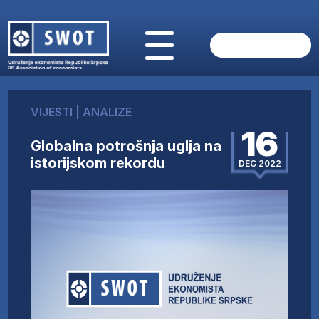
POČETNA
O NAMA
VIJESTI
|
ANALIZE
VIJESTI
16
AKTUELNO
Globalna potrošnja uglja na
ANALIZE
istorijskom rekordu
DEC 2022
KOMPANIJE
FINANSIJE
IZ STRANIH MEDIJA
AKTIVNOSTI
SWOT INTERVJU
UČLANI SE
KONTAKT