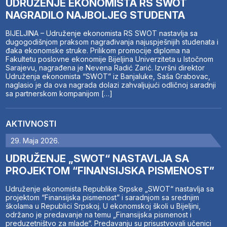
UDRUŽENJE EKONOMISTA RS SWOT
NAGRADILO NAJBOLJEG STUDENTA
BIJELJINA – Udruženje ekonomista RS SWOT nastavlja sa
dugogodišnjom praksom nagrađivanja najuspješnijih studenata i
đaka ekonomske struke. Prilikom promocije diploma na
Fakultetu poslovne ekonomije Bijeljina Univerziteta u Istočnom
Sarajevu, nagrađena je Nevena Radić Zarić. Izvršni direktor
Udruženja ekonomista “SWOT” iz Banjaluke, Saša Grabovac,
naglasio je da ova nagrada dolazi zahvaljujući odličnoj saradnji
sa partnerskom kompanijom […]
AKTIVNOSTI
29. Maja 2026.
UDRUŽENJE „SWOT“ NASTAVLJA SA
PROJEKTOM “FINANSIJSKA PISMENOST”
Udruženje ekonomista Republike Srpske „SWOT“ nastavlja sa
projektom “Finansijska pismenost” i saradnjom sa srednjim
školama u Republici Srpskoj. U ekonomskoj školi u Bijeljini,
održano je predavanje na temu „Finansijska pismenost i
preduzetništvo za mlade“. Predavanju su prisustvovali učenici