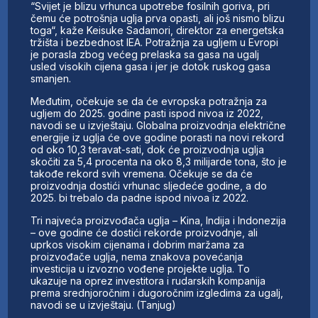
“Svijet je blizu vrhunca upotrebe fosilnih goriva, pri
čemu će potrošnja uglja prva opasti, ali još nismo blizu
toga“, kaže Keisuke Sadamori, direktor za energetska
tržišta i bezbednost IEA. Potražnja za ugljem u Evropi
je porasla zbog većeg prelaska sa gasa na ugalj
usled visokih cijena gasa i jer je dotok ruskog gasa
smanjen.
Međutim, očekuje se da će evropska potražnja za
ugljem do 2025. godine pasti ispod nivoa iz 2022,
navodi se u izvještaju. Globalna proizvodnja električne
energije iz uglja će ove godine porasti na novi rekord
od oko 10,3 teravat-sati, dok će proizvodnja uglja
skočiti za 5,4 procenta na oko 8,3 milijarde tona, što je
takođe rekord svih vremena. Očekuje se da će
proizvodnja dostići vrhunac sljedeće godine, a do
2025. bi trebalo da padne ispod nivoa iz 2022.
Tri najveća proizvođača uglja – Kina, Indija i Indonezija
– ove godine će dostići rekorde proizvodnje, ali
uprkos visokim cijenama i dobrim maržama za
proizvođače uglja, nema znakova povećanja
investicija u izvozno vođene projekte uglja. To
ukazuje na oprez investitora i rudarskih kompanija
prema srednjoročnim i dugoročnim izgledima za ugalj,
navodi se u izvještaju. (Tanjug)