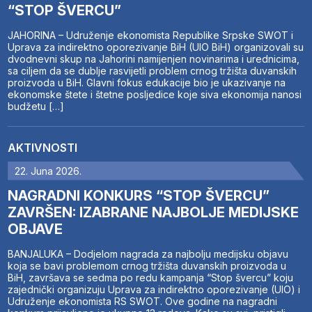
“STOP ŠVERCU”
JAHORINA – Udruženje ekonomista Republike Srpske SWOT i
Uprava za indirektno oporezivanje BiH (UIO BiH) organizovali su
dvodnevni skup na Jahorini namijenjen novinarima i urednicima,
sa ciljem da se dublje rasvijetli problem crnog tržišta duvanskih
proizvoda u BiH. Glavni fokus edukacije bio je ukazivanje na
ekonomske štete i štetne posljedice koje siva ekonomija nanosi
budžetu […]
AKTIVNOSTI
22. Juna 2026.
NAGRADNI KONKURS “STOP ŠVERCU”
ZAVRŠEN: IZABRANE NAJBOLJE MEDIJSKE
OBJAVE
BANJALUKA – Dodjelom nagrada za najbolju medijsku objavu
koja se bavi problemom crnog tržišta duvanskih proizvoda u
BiH, završava se sedma po redu kampanja “Stop švercu” koju
zajednički organizuju Uprava za indirektno oporezivanje (UIO) i
Udruženje ekonomista RS SWOT. Ove godine na nagradni