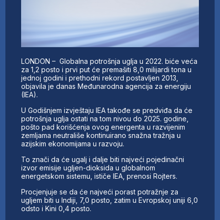
LONDON – Globalna potrošnja uglja u 2022. biće veća
za 1,2 posto i prvi put će premašiti 8,0 milijardi tona u
jednoj godini i prethodni rekord postavljen 2013,
objavila je danas Međunarodna agencija za energiju
(IEA).
U Godišnjem izvještaju IEA takođe se predviđa da će
potrošnja uglja ostati na tom nivou do 2025. godine,
pošto pad korišćenja ovog energenta u razvijenim
zemljama neutrališe kontinuirano snažna tražnja u
azijskim ekonomijama u razvoju.
To znači da će ugalj i dalje biti najveći pojedinačni
izvor emisije ugljen-dioksida u globalnom
energetskom sistemu, ističe IEA, prenosi Rojters.
Procjenjuje se da će najveći porast potražnje za
ugljem biti u Indiji, 7,0 posto, zatim u Evropskoj uniji 6,0
odsto i Kini 0,4 posto.