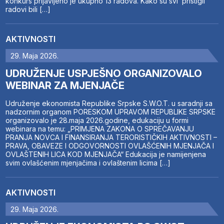
konkurs prijavljeno je ukupno 13 radova. Kako su svi pristigli
radovi bili […]
AKTIVNOSTI
29. Maja 2026.
UDRUŽENJE USPJEŠNO ORGANIZOVALO
WEBINAR ZA MJENJAČE
Udruženje ekonomista Republike Srpske S.W.O.T. u saradnji sa
nadzornim organom PORESKOM UPRAVOM REPUBLIKE SRPSKE
organizovalo je 28.maja 2026.godine, edukaciju u formi
webinara na temu: „PRIMJENA ZAKONA O SPREČAVANJU
PRANJA NOVCA I FINANSIRANJA TERORISTIČKIH AKTIVNOSTI –
PRAVA, OBAVEZE I ODGOVORNOSTI OVLAŠĆENIH MJENJAČA I
OVLAŠTENIH LICA KOD MJENJAČA“ Edukacija je namijenjena
svim ovlašćenim mjenjačima i ovlaštenim licima […]
AKTIVNOSTI
29. Maja 2026.