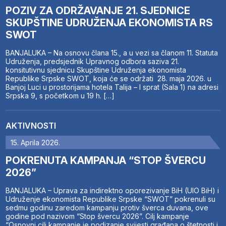
POZIV ZA ODRŽAVANJE 21. SJEDNICE
SKUPŠTINE UDRUŽENJA EKONOMISTA RS
SWOT
BANJALUKA – Na osnovu člana 15., a u vezi sa članom 11. Statuta
Udruženja, predsjednik Upravnog odbora saziva 21.
konsitutivnu sjednicu Skupštine Udruženja ekonomista
Republike Srpske SWOT, koja će se održati 28. maja 2026. u
Banjoj Luci u prostorijama hotela Talija – I sprat (Sala 1) na adresi
Srpska 9, s početkom u 19 h. […]
AKTIVNOSTI
15. Aprila 2026.
POKRENUTA KAMPANJA “STOP ŠVERCU
2026”
BANJALUKA – Uprava za indirektno oporezivanje BiH (UIO BiH) i
Udruženje ekonomista Republike Srpske “SWOT” pokrenuli su
sedmu godinu zaredom kampanju protiv šverca duvana, ove
godine pod nazivom “Stop švercu 2026”. Cilj kampanje
“Osnovni cilj kampanje je podizanje svijesti građana o štetnosti i