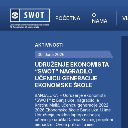
O
POČETNA
VI
NAMA
POČETNA
O NAMA
AKTIVNOSTI
VIJESTI
30. Juna 2026.
AKTUELNO
F
ANALIZE
UDRUŽENJE EKONOMISTA
I
KOMPANIJE
“SWOT” NAGRADILO
UČENICU GENERACIJE
FINANSIJE
EKONOMSKE ŠKOLE
IZ STRANIH MEDIJA
AKTIVNOSTI
BANJALUKA – Udruženje ekonomista
“SWOT” iz Banjaluke, nagradilo je
SWOT INTERVJU
Kristinu Malić, učenicu generacije 2022-
UČLANI SE
2026 Ekonomske škole Banjaluka. U ime
Udruženja, poklon laptop najboljoj
KONTAKT
učenici je uručila Danica Krnjaić, projektni
menadžer. Ovom prilikom u ime