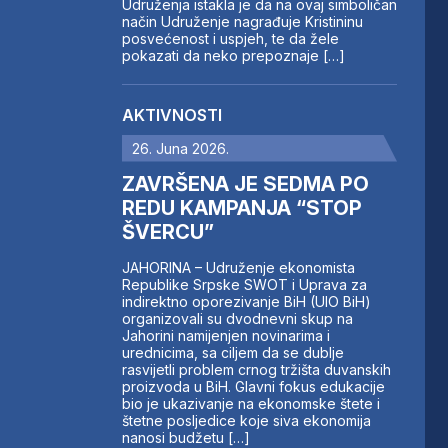
Udruženja istakla je da na ovaj simboličan
način Udruženje nagrađuje Kristininu
posvećenost i uspjeh, te da žele
pokazati da neko prepoznaje […]
AKTIVNOSTI
26. Juna 2026.
ZAVRŠENA JE SEDMA PO
REDU KAMPANJA “STOP
ŠVERCU”
JAHORINA – Udruženje ekonomista
Republike Srpske SWOT i Uprava za
indirektno oporezivanje BiH (UIO BiH)
organizovali su dvodnevni skup na
Jahorini namijenjen novinarima i
urednicima, sa ciljem da se dublje
rasvijetli problem crnog tržišta duvanskih
proizvoda u BiH. Glavni fokus edukacije
bio je ukazivanje na ekonomske štete i
štetne posljedice koje siva ekonomija
nanosi budžetu […]