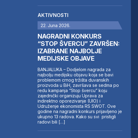
AKTIVNOSTI
22. Juna 2026.
NAGRADNI KONKURS
“STOP ŠVERCU” ZAVRŠEN:
IZABRANE NAJBOLJE
MEDIJSKE OBJAVE
BANJALUKA – Dodjelom nagrada za
najbolju medijsku objavu koja se bavi
problemom crnog tržišta duvanskih
proizvoda u BiH, završava se sedma po
redu kampanja “Stop švercu” koju
zajednički organizuju Uprava za
indirektno oporezivanje (UIO) i
Udruženje ekonomista RS SWOT. Ove
godine na nagradni konkurs prijavljeno je
ukupno 13 radova. Kako su svi pristigli
radovi bili […]