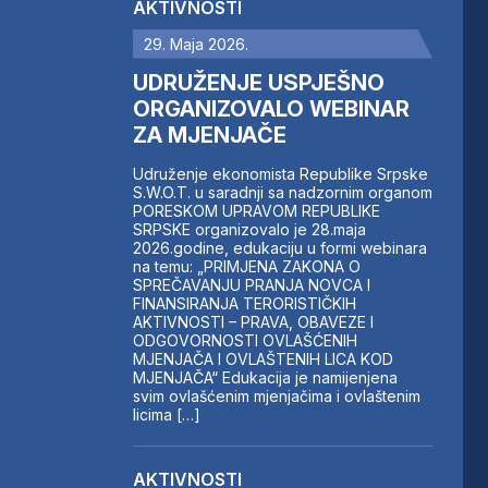
AKTIVNOSTI
29. Maja 2026.
UDRUŽENJE USPJEŠNO
ORGANIZOVALO WEBINAR
ZA MJENJAČE
Udruženje ekonomista Republike Srpske
S.W.O.T. u saradnji sa nadzornim organom
PORESKOM UPRAVOM REPUBLIKE
SRPSKE organizovalo je 28.maja
2026.godine, edukaciju u formi webinara
na temu: „PRIMJENA ZAKONA O
SPREČAVANJU PRANJA NOVCA I
FINANSIRANJA TERORISTIČKIH
AKTIVNOSTI – PRAVA, OBAVEZE I
ODGOVORNOSTI OVLAŠĆENIH
MJENJAČA I OVLAŠTENIH LICA KOD
MJENJAČA“ Edukacija je namijenjena
svim ovlašćenim mjenjačima i ovlaštenim
licima […]
AKTIVNOSTI