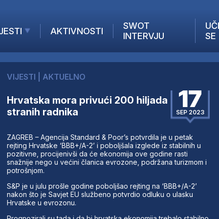
SWOT
UČ
JESTI
AKTIVNOSTI
INTERVJU
SE
AKTUELNO
ANALIZE
VIJESTI
|
AKTUELNO
KOMPANIJE
17
INANSIJE
Hrvatska mora privući 200 hiljada
stranih radnika
Z STRANIH MEDIJA
SEP 2023
ZAGREB – Agencija Standard & Poor’s potvrdila je u petak
rejting Hrvatske ‘BBB+/A-2’ i poboljšala izglede iz stabilnih u
pozitivne, procijenivši da će ekonomija ove godine rasti
snažnije nego u većini članica evrozone, podržana turizmom i
potrošnjom.
S&P je u julu prošle godine poboljšao rejting na ‘BBB+/A-2’
nakon što je Savjet EU službeno potvrdio odluku o ulasku
Hrvatske u evrozonu.
Prognozirali su tada i da bi hrvatska ekonomija trebalo stabilno