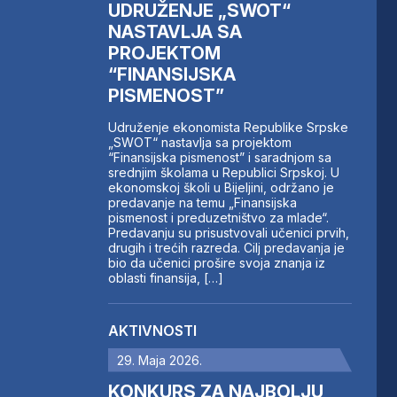
UDRUŽENJE „SWOT“
NASTAVLJA SA
PROJEKTOM
“FINANSIJSKA
PISMENOST”
Udruženje ekonomista Republike Srpske
„SWOT“ nastavlja sa projektom
“Finansijska pismenost” i saradnjom sa
srednjim školama u Republici Srpskoj. U
ekonomskoj školi u Bijeljini, održano je
predavanje na temu „Finansijska
pismenost i preduzetništvo za mlade“.
Predavanju su prisustvovali učenici prvih,
drugih i trećih razreda. Cilj predavanja je
bio da učenici prošire svoja znanja iz
oblasti finansija, […]
AKTIVNOSTI
29. Maja 2026.
KONKURS ZA NAJBOLJU