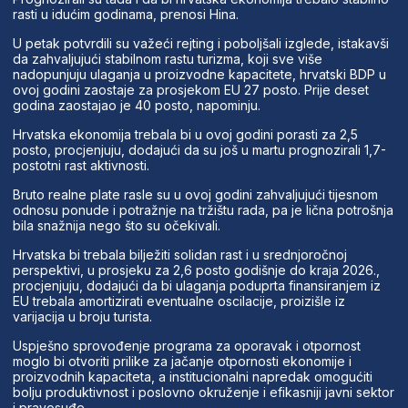
rasti u idućim godinama, prenosi Hina.
U petak potvrdili su važeći rejting i poboljšali izglede, istakavši
da zahvaljujući stabilnom rastu turizma, koji sve više
nadopunjuju ulaganja u proizvodne kapacitete, hrvatski BDP u
ovoj godini zaostaje za prosjekom EU 27 posto. Prije deset
godina zaostajao je 40 posto, napominju.
Hrvatska ekonomija trebala bi u ovoj godini porasti za 2,5
posto, procjenjuju, dodajući da su još u martu prognozirali 1,7-
postotni rast aktivnosti.
Bruto realne plate rasle su u ovoj godini zahvaljujući tijesnom
odnosu ponude i potražnje na tržištu rada, pa je lična potrošnja
bila snažnija nego što su očekivali.
Hrvatska bi trebala bilježiti solidan rast i u srednjoročnoj
perspektivi, u prosjeku za 2,6 posto godišnje do kraja 2026.,
procjenjuju, dodajući da bi ulaganja poduprta finansiranjem iz
EU trebala amortizirati eventualne oscilacije, proizišle iz
varijacija u broju turista.
Uspješno sprovođenje programa za oporavak i otpornost
moglo bi otvoriti prilike za jačanje otpornosti ekonomije i
proizvodnih kapaciteta, a institucionalni napredak omogućiti
bolju produktivnost i poslovno okruženje i efikasniji javni sektor
i pravosuđe.