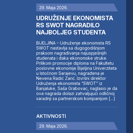
29. Maja 2026.
UDRUŽENJE EKONOMISTA
RS SWOT NAGRADILO
NAJBOLJEG STUDENTA
BIJELJINA – Udruženje ekonomista RS
SWOT nastavlja sa dugogodišnjom
praksom nagrađivanja najuspješnijih
studenata i đaka ekonomske struke.
Prilikom promocije diploma na Fakultetu
poslovne ekonomije Bijeljina Univerziteta
u Istočnom Sarajevu, nagrađena je
Nevena Radić Zarić. Izvršni direktor
Udruženja ekonomista “SWOT” iz
Banjaluke, Saša Grabovac, naglasio je da
ova nagrada dolazi zahvaljujući odličnoj
saradnji sa partnerskom kompanijom […]
AKTIVNOSTI
29. Maja 2026.