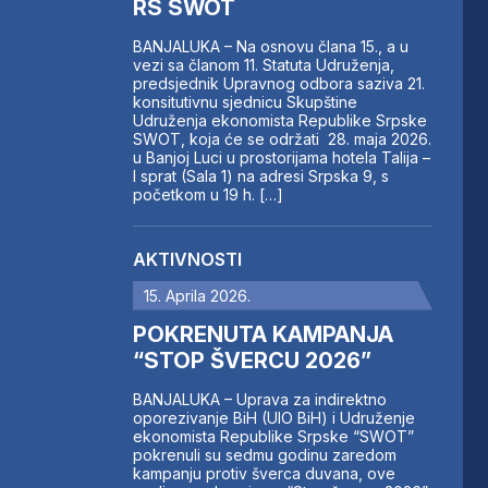
RS SWOT
BANJALUKA – Na osnovu člana 15., a u
vezi sa članom 11. Statuta Udruženja,
predsjednik Upravnog odbora saziva 21.
konsitutivnu sjednicu Skupštine
Udruženja ekonomista Republike Srpske
SWOT, koja će se održati 28. maja 2026.
u Banjoj Luci u prostorijama hotela Talija –
I sprat (Sala 1) na adresi Srpska 9, s
početkom u 19 h. […]
AKTIVNOSTI
15. Aprila 2026.
POKRENUTA KAMPANJA
“STOP ŠVERCU 2026”
BANJALUKA – Uprava za indirektno
oporezivanje BiH (UIO BiH) i Udruženje
ekonomista Republike Srpske “SWOT”
pokrenuli su sedmu godinu zaredom
kampanju protiv šverca duvana, ove