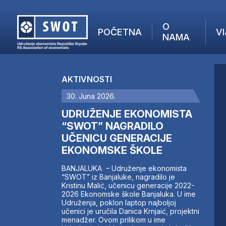
O
POČETNA
VI
NAMA
POČETNA
O NAMA
AKTIVNOSTI
VIJESTI
30. Juna 2026.
AKTUELNO
F
ANALIZE
UDRUŽENJE EKONOMISTA
I
KOMPANIJE
“SWOT” NAGRADILO
UČENICU GENERACIJE
FINANSIJE
EKONOMSKE ŠKOLE
IZ STRANIH MEDIJA
AKTIVNOSTI
BANJALUKA – Udruženje ekonomista
“SWOT” iz Banjaluke, nagradilo je
SWOT INTERVJU
Kristinu Malić, učenicu generacije 2022-
UČLANI SE
2026 Ekonomske škole Banjaluka. U ime
Udruženja, poklon laptop najboljoj
KONTAKT
učenici je uručila Danica Krnjaić, projektni
menadžer. Ovom prilikom u ime