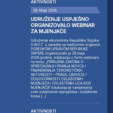
AKTIVNOSTI
29. Maja 2026.
UDRUŽENJE USPJEŠNO
ORGANIZOVALO WEBINAR
ZA MJENJAČE
Udruženje ekonomista Republike Srpske
S.W.O.T. u saradnji sa nadzornim organom
PORESKOM UPRAVOM REPUBLIKE
SRPSKE organizovalo je 28.maja
2026.godine, edukaciju u formi webinara
na temu: „PRIMJENA ZAKONA O
SPREČAVANJU PRANJA NOVCA I
FINANSIRANJA TERORISTIČKIH
AKTIVNOSTI – PRAVA, OBAVEZE I
ODGOVORNOSTI OVLAŠĆENIH
MJENJAČA I OVLAŠTENIH LICA KOD
MJENJAČA“ Edukacija je namijenjena
svim ovlašćenim mjenjačima i ovlaštenim
licima […]
AKTIVNOSTI