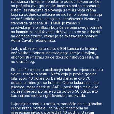
stimulansa i fiskalne monetarne pomoći tokom prošle i
na početku ove godine. Mi imamo stabilan monetarni
sistem, ali inflatorna djelovanja u smislu rasta cijena
koja su posljedica inflacije ne možemo izbjeći. Inflacija
se već reflektovala na cijene i narušavanje životnog
standarda građana BiH. I MMF je izašao s
predviđanjima o inflaciji koja će se prije svega odraziti
na kamate za zaduživanje država, a to će se odraziti i
na domaće tržište”, rekao je za “Nezavisne novine”
Admir Čavalić, ekonomista.
Ipak, s obzirom na to da su u BiH kamate na kredite
već velike u odnosu na razvijenije zemlje u svijetu,
ekonomisti smatraju da će doći do njihovog rasta, ali
ne drastičnog.
Što se tiče cijena, u posljednjih nekoliko mjeseci one u
svijetu značajno rastu… Nafta koja je prošle godine
bila ispod 40 dolara po barelu danas je oko 70
dolara, a slično je i sa hranom. Cijene kukuruza, soje,
pšenice, mesa na tržištu SAD u posljednjih malo više
od šest mjeseci porasle su za gotovo 50 odsto, isto
kao i cijene metala i građevinskih proizvoda.
I Ujedinjene nacije u petak su saopštile da su globalne
cijene hrane porasle, i to najvećim tempom na
mjesečnom nivou u posljednjih 10 godina. U svom