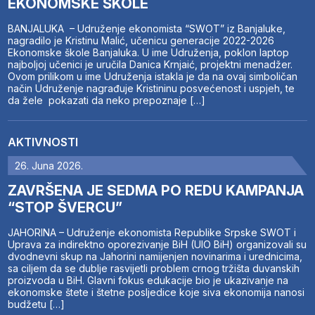
EKONOMSKE ŠKOLE
BANJALUKA – Udruženje ekonomista “SWOT” iz Banjaluke,
nagradilo je Kristinu Malić, učenicu generacije 2022-2026
Ekonomske škole Banjaluka. U ime Udruženja, poklon laptop
najboljoj učenici je uručila Danica Krnjaić, projektni menadžer.
Ovom prilikom u ime Udruženja istakla je da na ovaj simboličan
način Udruženje nagrađuje Kristininu posvećenost i uspjeh, te
da žele pokazati da neko prepoznaje […]
AKTIVNOSTI
26. Juna 2026.
ZAVRŠENA JE SEDMA PO REDU KAMPANJA
“STOP ŠVERCU”
JAHORINA – Udruženje ekonomista Republike Srpske SWOT i
Uprava za indirektno oporezivanje BiH (UIO BiH) organizovali su
dvodnevni skup na Jahorini namijenjen novinarima i urednicima,
sa ciljem da se dublje rasvijetli problem crnog tržišta duvanskih
proizvoda u BiH. Glavni fokus edukacije bio je ukazivanje na
ekonomske štete i štetne posljedice koje siva ekonomija nanosi
budžetu […]