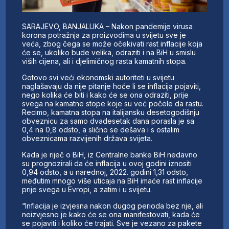
SARAJEVO, BANJALUKA – Nakon pandemije virusa
korona potražnja za proizvodima u svijetu sve je
veća, zbog čega se može očekivati rast inflacije koja
će se, ukoliko bude velika, odraziti i na BiH u smislu
viših cijena, ali i djelimičnog rasta kamatnih stopa.
Gotovo svi veći ekonomski autoriteti u svijetu
naglašavaju da nije pitanje hoće li se inflacija pojaviti,
nego kolika će biti i kako će se ona odraziti, prije
svega na kamatne stope koje su već počele da rastu.
Recimo, kamatna stopa na italijansku desetogodišnju
obveznicu za samo dvadesetak dana porasla je sa
0,4 na 0,8 odsto, a slično se dešava i s ostalim
obveznicama razvijenih država svijeta.
Kada je riječ o BiH, iz Centralne banke BiH nedavno
su prognozirali da će inflacija u ovoj godini iznositi
0,94 odsto, a u narednoj, 2022. godini 1,31 odsto,
međutim mnogo više uticaja na BiH imaće rast inflacije
prije svega u Evropi, a zatim i u svijetu.
“Inflacija je izvjesna nakon dugog perioda bez nje, ali
neizvjesno je kako će se ona manifestovati, kada će
se pojaviti i koliko će trajati. Sve je vezano za pakete