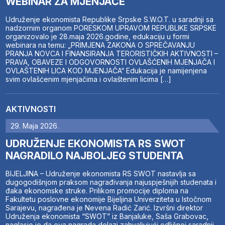
WEBINAR ZA MJENJAČE
Udruženje ekonomista Republike Srpske S.W.O.T. u saradnji sa
nadzornim organom PORESKOM UPRAVOM REPUBLIKE SRPSKE
organizovalo je 28.maja 2026.godine, edukaciju u formi
webinara na temu: „PRIMJENA ZAKONA O SPREČAVANJU
PRANJA NOVCA I FINANSIRANJA TERORISTIČKIH AKTIVNOSTI –
PRAVA, OBAVEZE I ODGOVORNOSTI OVLAŠĆENIH MJENJAČA I
OVLAŠTENIH LICA KOD MJENJAČA“ Edukacija je namijenjena
svim ovlašćenim mjenjačima i ovlaštenim licima […]
AKTIVNOSTI
29. Maja 2026.
UDRUŽENJE EKONOMISTA RS SWOT
NAGRADILO NAJBOLJEG STUDENTA
BIJELJINA – Udruženje ekonomista RS SWOT nastavlja sa
dugogodišnjom praksom nagrađivanja najuspješnijih studenata i
đaka ekonomske struke. Prilikom promocije diploma na
Fakultetu poslovne ekonomije Bijeljina Univerziteta u Istočnom
Sarajevu, nagrađena je Nevena Radić Zarić. Izvršni direktor
Udruženja ekonomista “SWOT” iz Banjaluke, Saša Grabovac,
naglasio je da ova nagrada dolazi zahvaljujući odličnoj saradnji