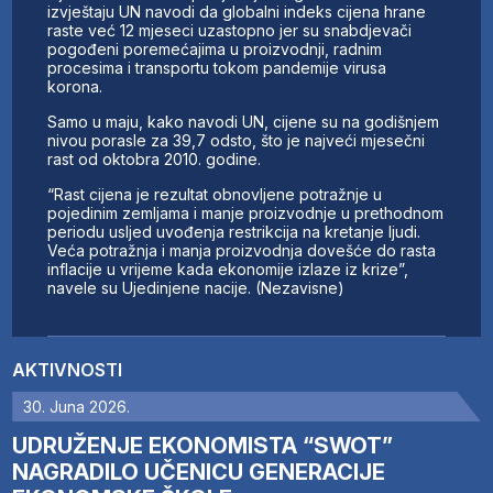
izvještaju UN navodi da globalni indeks cijena hrane
raste već 12 mjeseci uzastopno jer su snabdjevači
pogođeni poremećajima u proizvodnji, radnim
procesima i transportu tokom pandemije virusa
korona.
Samo u maju, kako navodi UN, cijene su na godišnjem
nivou porasle za 39,7 odsto, što je najveći mjesečni
rast od oktobra 2010. godine.
“Rast cijena je rezultat obnovljene potražnje u
pojedinim zemljama i manje proizvodnje u prethodnom
periodu usljed uvođenja restrikcija na kretanje ljudi.
Veća potražnja i manja proizvodnja dovešće do rasta
inflacije u vrijeme kada ekonomije izlaze iz krize”,
navele su Ujedinjene nacije. (Nezavisne)
AKTIVNOSTI
30. Juna 2026.
UDRUŽENJE EKONOMISTA “SWOT”
NAGRADILO UČENICU GENERACIJE