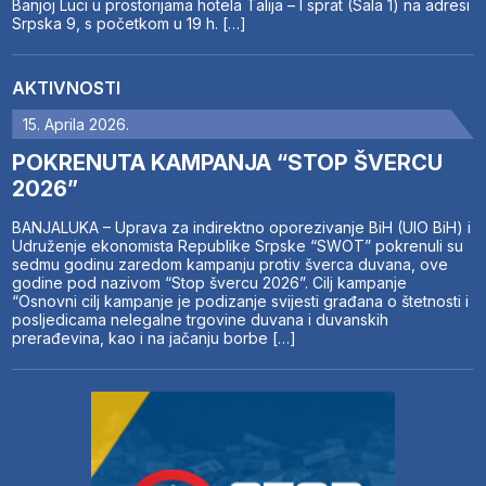
Banjoj Luci u prostorijama hotela Talija – I sprat (Sala 1) na adresi
Srpska 9, s početkom u 19 h. […]
AKTIVNOSTI
15. Aprila 2026.
POKRENUTA KAMPANJA “STOP ŠVERCU
2026”
BANJALUKA – Uprava za indirektno oporezivanje BiH (UIO BiH) i
Udruženje ekonomista Republike Srpske “SWOT” pokrenuli su
sedmu godinu zaredom kampanju protiv šverca duvana, ove
godine pod nazivom “Stop švercu 2026”. Cilj kampanje
“Osnovni cilj kampanje je podizanje svijesti građana o štetnosti i
posljedicama nelegalne trgovine duvana i duvanskih
prerađevina, kao i na jačanju borbe […]