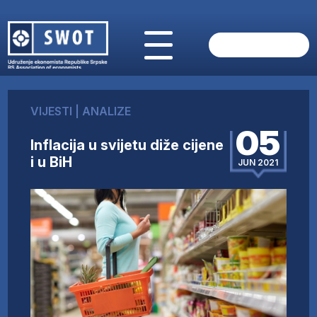
POČETNA
O NAMA
VIJESTI
|
ANALIZE
VIJESTI
05
AKTUELNO
Inflacija u svijetu diže cijene
ANALIZE
i u BiH
JUN 2021
KOMPANIJE
FINANSIJE
IZ STRANIH MEDIJA
AKTIVNOSTI
SWOT INTERVJU
UČLANI SE
KONTAKT