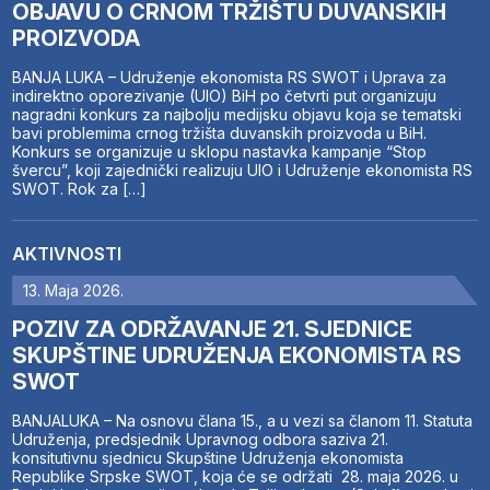
OBJAVU O CRNOM TRŽIŠTU DUVANSKIH
PROIZVODA
BANJA LUKA – Udruženje ekonomista RS SWOT i Uprava za
indirektno oporezivanje (UIO) BiH po četvrti put organizuju
nagradni konkurs za najbolju medijsku objavu koja se tematski
bavi problemima crnog tržišta duvanskih proizvoda u BiH.
Konkurs se organizuje u sklopu nastavka kampanje “Stop
švercu”, koji zajednički realizuju UIO i Udruženje ekonomista RS
SWOT. Rok za […]
AKTIVNOSTI
13. Maja 2026.
POZIV ZA ODRŽAVANJE 21. SJEDNICE
SKUPŠTINE UDRUŽENJA EKONOMISTA RS
SWOT
BANJALUKA – Na osnovu člana 15., a u vezi sa članom 11. Statuta
Udruženja, predsjednik Upravnog odbora saziva 21.
konsitutivnu sjednicu Skupštine Udruženja ekonomista
Republike Srpske SWOT, koja će se održati 28. maja 2026. u