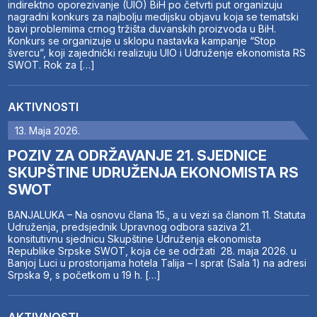
indirektno oporezivanje (UIO) BiH po četvrti put organizuju
nagradni konkurs za najbolju medijsku objavu koja se tematski
bavi problemima crnog tržišta duvanskih proizvoda u BiH.
Konkurs se organizuje u sklopu nastavka kampanje “Stop
švercu”, koji zajednički realizuju UIO i Udruženje ekonomista RS
SWOT. Rok za […]
AKTIVNOSTI
13. Maja 2026.
POZIV ZA ODRŽAVANJE 21. SJEDNICE
SKUPŠTINE UDRUŽENJA EKONOMISTA RS
SWOT
BANJALUKA – Na osnovu člana 15., a u vezi sa članom 11. Statuta
Udruženja, predsjednik Upravnog odbora saziva 21.
konsitutivnu sjednicu Skupštine Udruženja ekonomista
Republike Srpske SWOT, koja će se održati 28. maja 2026. u
Banjoj Luci u prostorijama hotela Talija – I sprat (Sala 1) na adresi
Srpska 9, s početkom u 19 h. […]
AKTIVNOSTI