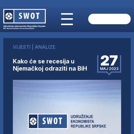
POČETNA
O NAMA
VIJESTI
|
ANALIZE
VIJESTI
27
AKTUELNO
Kako će se recesija u
ANALIZE
Njemačkoj odraziti na BiH
MAJ 2023
KOMPANIJE
FINANSIJE
IZ STRANIH MEDIJA
AKTIVNOSTI
SWOT INTERVJU
UČLANI SE
KONTAKT