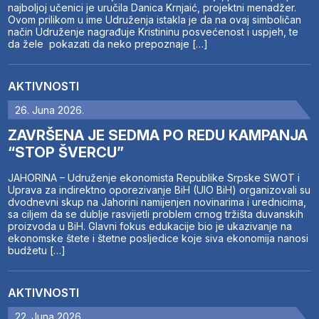
najboljoj učenici je uručila Danica Krnjaić, projektni menadžer.
Ovom prilikom u ime Udruženja istakla je da na ovaj simboličan
način Udruženje nagrađuje Kristininu posvećenost i uspjeh, te
da žele pokazati da neko prepoznaje […]
AKTIVNOSTI
26. Juna 2026.
ZAVRŠENA JE SEDMA PO REDU KAMPANJA
“STOP ŠVERCU”
JAHORINA – Udruženje ekonomista Republike Srpske SWOT i
Uprava za indirektno oporezivanje BiH (UIO BiH) organizovali su
dvodnevni skup na Jahorini namijenjen novinarima i urednicima,
sa ciljem da se dublje rasvijetli problem crnog tržišta duvanskih
proizvoda u BiH. Glavni fokus edukacije bio je ukazivanje na
ekonomske štete i štetne posljedice koje siva ekonomija nanosi
budžetu […]
AKTIVNOSTI
22. Juna 2026.