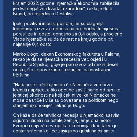
krajem 2022. godine, njemačka ekonomija zabilježila
je dva negativna kvartala zaredom”, rekla je Ruth
Brand, predsjednica Destatisa.
Ipak, pozitivni impulsi postoje, jer su ulaganja
kompanija i izvoz u odnosu na prethodna tri mjeseca
porasli za tri odsto, odnosno za 0,4 odsto, a procjene
Vlade Njemačke su da će rast na kraju godine biti
najmanje 0,4 odsto.
Marko Đogo, dekan Ekonomskog fakulteta u Palama,
rekao je da se njemačka recesija već osjeti i u
Republici Srpskoj, gdje je pao izvoz od nekih deset
odsto, što je povezano sa stanjem na inostranim
tržištima.
“Nadam se i očekujem da će Njemačka vrlo brzo
krenuti naprijed, a što opet ne zavisi samo od njih i to
je sticaj okolnosti na koji čak ni velika Njemačka ne
može da utiče i više su povezane sa politikom nego
stanjem ekonomije”, rekao je Đogo.
On kaže da će tehnička recesija u Njemačkoj sasvim
sigurno uticati i na ostale zemlje, jer je ona motor
Evrope i najveća evropska ekonomija i kao takva je
centar sistema koji će zasigurno gubiti na dinamici.