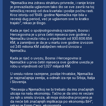
“Njemačka ima zdravu strukturu privrede, i ranije krize
je prevazilazila uglavnom tako što se sve završi na toj
tehničkoj recesiji od dva kvartala i poslije počnu rasti.
Kroz istoriju od 1949. godine Njemačka nije bila u
recesiji dug period, već je uglavnom sve to kratko
trajalo”, rekao je Đogo.
Kada je riječ o spoljnotrgovinskoj razmjeni, Bosna i
Hercegovina je u prva četiri mjeseca ove godine u
Njemačku izvezla robu u vrijednosti od 930.606.656
KM, a zanimljivo je da je u martu ove godine izvozom
od 245 miliona KM zabilježen rekord izvoza u
Njemačku.
Kada je riječ o uvozu, Bosna i Hercegovina iz
Njemačke u prva četiri mjeseca ove godine uvezla je
robu u vrijednosti od 1,027 milijardi KM.
U smislu robne razmjene, poslije Hrvatske, Njemačka
je najznačajnija zemlja, a odmah iza nje su Srbija, Italija
i Slovenija.
“Recesija u Njemačkoj ne bi trebalo da ima značajnijih
uticaja na našu ekonomiju. Tačno je da smo mi vezani
za njih u smislu izvoza, ali moja slobodna procjena je
da neće biti značajnijih implikacija po ekonomiju BiH”,
rekao je Ermin Cero, ekonomista.