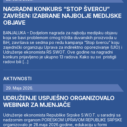
NAGRADNI KONKURS “STOP ŠVERCU”
ZAVRŠEN: IZABRANE NAJBOLJE MEDIJSKE
OBJAVE
BANJALUKA – Dodjelom nagrada za najbolju medijsku objavu
koja se bavi problemom crnog tržišta duvanskih proizvoda u
BiH, završava se sedma po redu kampanja “Stop švercu” koju
zajednički organizuju Uprava za indirektno oporezivanje (UIO) i
Udruženje ekonomista RS SWOT. Ove godine na nagradni
konkurs prijavljeno je ukupno 13 radova. Kako su svi pristigli
radovi bili […]
AKTIVNOSTI
29. Maja 2026.
UDRUŽENJE USPJEŠNO ORGANIZOVALO
WEBINAR ZA MJENJAČE
Udruženje ekonomista Republike Srpske S.W.O.T. u saradnji sa
nadzornim organom PORESKOM UPRAVOM REPUBLIKE SRPSKE
organizovalo je 28.maja 2026.godine, edukaciju u formi