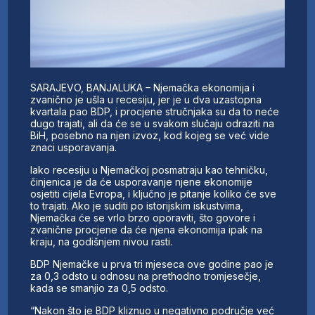
SARAJEVO, BANJALUKA – Njemačka ekonomija i
zvanično je ušla u recesiju, jer je u dva uzastopna
kvartala pao BDP, i procjene stručnjaka su da to neće
dugo trajati, ali da će se u svakom slučaju odraziti na
BiH, posebno na njen izvoz, kod kojeg se već vide
znaci usporavanja.
Iako recesiju u Njemačkoj posmatraju kao tehničku,
činjenica je da će usporavanje njene ekonomije
osjetiti cijela Evropa, i ključno je pitanje koliko će sve
to trajati. Ako je suditi po istorijskim iskustvima,
Njemačka će se vrlo brzo oporaviti, što govore i
zvanične procjene da će njena ekonomija ipak na
kraju, na godišnjem nivou rasti.
BDP Njemačke u prva tri mjeseca ove godine pao je
za 0,3 odsto u odnosu na prethodno tromjesečje,
kada se smanjio za 0,5 odsto.
“Nakon što je BDP kliznuo u negativno područje već