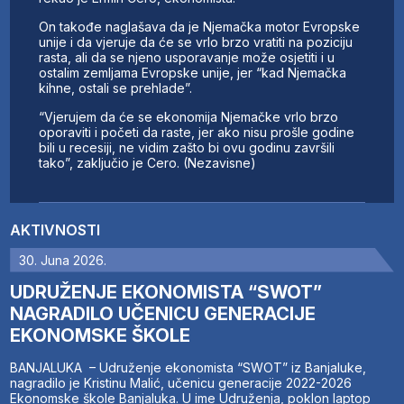
On takođe naglašava da je Njemačka motor Evropske
unije i da vjeruje da će se vrlo brzo vratiti na poziciju
rasta, ali da se njeno usporavanje može osjetiti i u
ostalim zemljama Evropske unije, jer “kad Njemačka
kihne, ostali se prehlade”.
“Vjerujem da će se ekonomija Njemačke vrlo brzo
oporaviti i početi da raste, jer ako nisu prošle godine
bili u recesiji, ne vidim zašto bi ovu godinu završili
tako”, zaključio je Cero. (Nezavisne)
AKTIVNOSTI
30. Juna 2026.
UDRUŽENJE EKONOMISTA “SWOT”
NAGRADILO UČENICU GENERACIJE
EKONOMSKE ŠKOLE
BANJALUKA – Udruženje ekonomista “SWOT” iz Banjaluke,
nagradilo je Kristinu Malić, učenicu generacije 2022-2026
Ekonomske škole Banjaluka. U ime Udruženja, poklon laptop