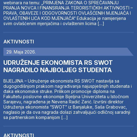
webinara na temu: „PRIMJENA ZAKONA O SPREČAVANJU
PRANJA NOVCA I FINANSIRANJA TERORISTIČKIH AKTIVNOSTI –
PRAVA, OBAVEZE I ODGOVORNOSTI OVLAŠĆENIH MJENJAČA I
OVLAŠTENIH LICA KOD MJENJAČA“ Edukacija je namijenjena
svim ovlašćenim mjenjačima i ovlaštenim licima […]
AKTIVNOSTI
29. Maja 2026.
UDRUŽENJE EKONOMISTA RS SWOT
NAGRADILO NAJBOLJEG STUDENTA
BIJELJINA – Udruženje ekonomista RS SWOT nastavlja sa
dugogodišnjom praksom nagrađivanja najuspješnijih studenata i
đaka ekonomske struke. Prilikom promocije diploma na
Fakultetu poslovne ekonomije Bijeljina Univerziteta u Istočnom
Sarajevu, nagrađena je Nevena Radić Zarić. Izvršni direktor
Udruženja ekonomista “SWOT” iz Banjaluke, Saša Grabovac,
naglasio je da ova nagrada dolazi zahvaljujući odličnoj saradnji
sa partnerskom kompanijom […]
AKTIVNOSTI