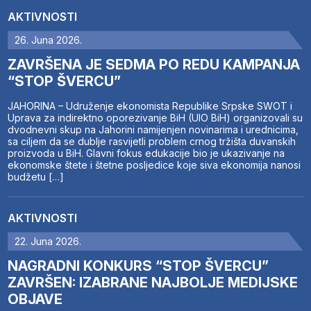
AKTIVNOSTI
26. Juna 2026.
ZAVRŠENA JE SEDMA PO REDU KAMPANJA
“STOP ŠVERCU”
JAHORINA – Udruženje ekonomista Republike Srpske SWOT i
Uprava za indirektno oporezivanje BiH (UIO BiH) organizovali su
dvodnevni skup na Jahorini namijenjen novinarima i urednicima,
sa ciljem da se dublje rasvijetli problem crnog tržišta duvanskih
proizvoda u BiH. Glavni fokus edukacije bio je ukazivanje na
ekonomske štete i štetne posljedice koje siva ekonomija nanosi
budžetu […]
AKTIVNOSTI
22. Juna 2026.
NAGRADNI KONKURS “STOP ŠVERCU”
ZAVRŠEN: IZABRANE NAJBOLJE MEDIJSKE
OBJAVE