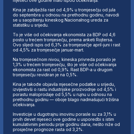
mjeseci ove godine malo ispod očekivanja.
Kina je zabilježila rast od 4,9% u tromjesečju od jula
do septembra u odnosu na prethodnu godinu, navodi
se u saopštenju kineskog Nacionalnog ureda za
statistiku u srijedu.
To je više od očekivanja ekonomista za BDP od 4,6
posto u trećem tromjesečju, prema anketi Rojtersa.
Ovo slijedi ispis od 6,3% za tromjesečje april-juni i rast
od 4,5% za tromjesečje januar-mart.
Na tromjesečnom nivou, kineska privreda poraslo je
1,3% u trećem tromjesečju, što je više od očekivanja
ekonomista za rast od 0,9%. Rast BDP-a u drugom
tromjesečju revidiran je na 0,5%.
Kina je takođe objavila mjesečne podatke u srijedu,
izvijestivši o rastu industrijske proizvodnje od 4,5% i
porastu maloprodaje od 5,5% u rujnu u odnosu na
prethodnu godinu — oboje blago nadmašujući tržišna
očekivanja.
Investicije u dugotrajnu imovinu porasle su za 3,1% u
prvih devet mjeseci ove godine u usporedbi s istim
kumulativnim periodu prije godinu dana, nešto niže od
prosječne prognoze rasta od 3,2%.