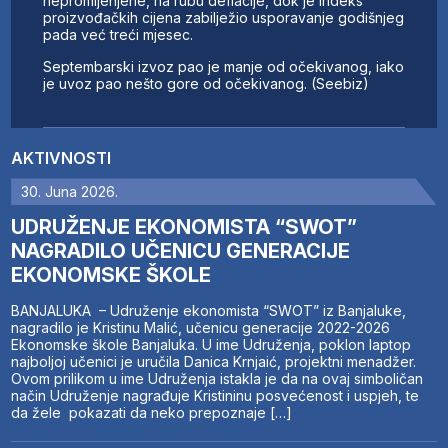
nepromijenjene, na rubu deflacije, dok je indeks
proizvođačkih cijena zabilježio usporavanje godišnjeg
pada već treći mjesec.
Septembarski izvoz pao je manje od očekivanog, iako
je uvoz pao nešto gore od očekivanog. (Seebiz)
AKTIVNOSTI
30. Juna 2026.
UDRUŽENJE EKONOMISTA “SWOT”
NAGRADILO UČENICU GENERACIJE
EKONOMSKE ŠKOLE
BANJALUKA – Udruženje ekonomista “SWOT” iz Banjaluke,
nagradilo je Kristinu Malić, učenicu generacije 2022-2026
Ekonomske škole Banjaluka. U ime Udruženja, poklon laptop
najboljoj učenici je uručila Danica Krnjaić, projektni menadžer.
Ovom prilikom u ime Udruženja istakla je da na ovaj simboličan
način Udruženje nagrađuje Kristininu posvećenost i uspjeh, te
da žele pokazati da neko prepoznaje […]