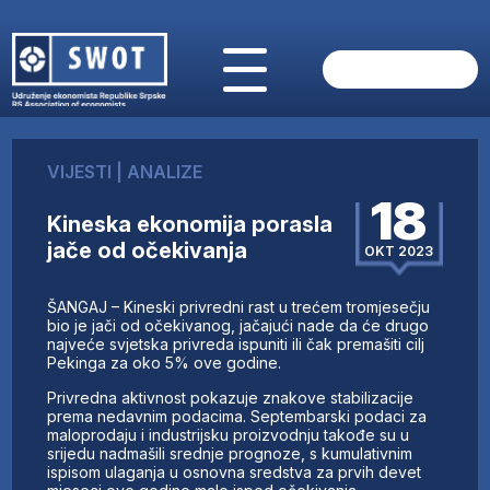
POČETNA
O NAMA
VIJESTI
|
ANALIZE
VIJESTI
18
AKTUELNO
Kineska ekonomija porasla
ANALIZE
jače od očekivanja
OKT 2023
KOMPANIJE
FINANSIJE
ŠANGAJ – Kineski privredni rast u trećem tromjesečju
IZ STRANIH MEDIJA
bio je jači od očekivanog, jačajući nade da će drugo
najveće svjetska privreda ispuniti ili čak premašiti cilj
AKTIVNOSTI
Pekinga za oko 5% ove godine.
SWOT INTERVJU
Privredna aktivnost pokazuje znakove stabilizacije
UČLANI SE
prema nedavnim podacima. Septembarski podaci za
maloprodaju i industrijsku proizvodnju takođe su u
KONTAKT
srijedu nadmašili srednje prognoze, s kumulativnim
ispisom ulaganja u osnovna sredstva za prvih devet