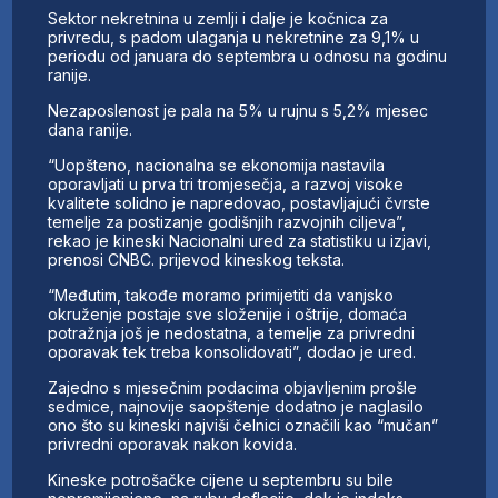
Sektor nekretnina u zemlji i dalje je kočnica za
privredu, s padom ulaganja u nekretnine za 9,1% u
periodu od januara do septembra u odnosu na godinu
ranije.
Nezaposlenost je pala na 5% u rujnu s 5,2% mjesec
dana ranije.
“Uopšteno, nacionalna se ekonomija nastavila
oporavljati u prva tri tromjesečja, a razvoj visoke
kvalitete solidno je napredovao, postavljajući čvrste
temelje za postizanje godišnjih razvojnih ciljeva”,
rekao je kineski Nacionalni ured za statistiku u izjavi,
prenosi CNBC. prijevod kineskog teksta.
“Međutim, takođe moramo primijetiti da vanjsko
okruženje postaje sve složenije i oštrije, domaća
potražnja još je nedostatna, a temelje za privredni
oporavak tek treba konsolidovati”, dodao je ured.
Zajedno s mjesečnim podacima objavljenim prošle
sedmice, najnovije saopštenje dodatno je naglasilo
ono što su kineski najviši čelnici označili kao “mučan”
privredni oporavak nakon kovida.
Kineske potrošačke cijene u septembru su bile