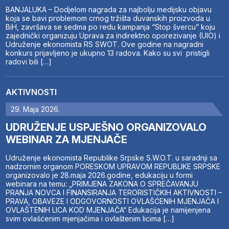
BANJALUKA – Dodjelom nagrada za najbolju medijsku objavu
koja se bavi problemom crnog tržišta duvanskih proizvoda u
BiH, završava se sedma po redu kampanja “Stop švercu” koju
zajednički organizuju Uprava za indirektno oporezivanje (UIO) i
Udruženje ekonomista RS SWOT. Ove godine na nagradni
konkurs prijavljeno je ukupno 13 radova. Kako su svi pristigli
radovi bili […]
AKTIVNOSTI
29. Maja 2026.
UDRUŽENJE USPJEŠNO ORGANIZOVALO
WEBINAR ZA MJENJAČE
Udruženje ekonomista Republike Srpske S.W.O.T. u saradnji sa
nadzornim organom PORESKOM UPRAVOM REPUBLIKE SRPSKE
organizovalo je 28.maja 2026.godine, edukaciju u formi
webinara na temu: „PRIMJENA ZAKONA O SPREČAVANJU
PRANJA NOVCA I FINANSIRANJA TERORISTIČKIH AKTIVNOSTI –
PRAVA, OBAVEZE I ODGOVORNOSTI OVLAŠĆENIH MJENJAČA I
OVLAŠTENIH LICA KOD MJENJAČA“ Edukacija je namijenjena
svim ovlašćenim mjenjačima i ovlaštenim licima […]