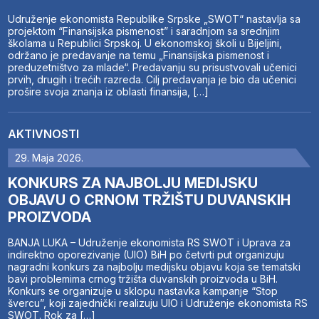
Udruženje ekonomista Republike Srpske „SWOT“ nastavlja sa
projektom “Finansijska pismenost” i saradnjom sa srednjim
školama u Republici Srpskoj. U ekonomskoj školi u Bijeljini,
održano je predavanje na temu „Finansijska pismenost i
preduzetništvo za mlade“. Predavanju su prisustvovali učenici
prvih, drugih i trećih razreda. Cilj predavanja je bio da učenici
prošire svoja znanja iz oblasti finansija, […]
AKTIVNOSTI
29. Maja 2026.
KONKURS ZA NAJBOLJU MEDIJSKU
OBJAVU O CRNOM TRŽIŠTU DUVANSKIH
PROIZVODA
BANJA LUKA – Udruženje ekonomista RS SWOT i Uprava za
indirektno oporezivanje (UIO) BiH po četvrti put organizuju
nagradni konkurs za najbolju medijsku objavu koja se tematski
bavi problemima crnog tržišta duvanskih proizvoda u BiH.
Konkurs se organizuje u sklopu nastavka kampanje “Stop
švercu”, koji zajednički realizuju UIO i Udruženje ekonomista RS
SWOT. Rok za […]