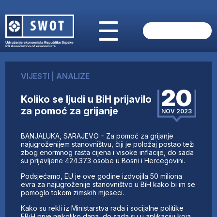
POČETNA
O NAMA
VIJESTI
|
ANALIZE
VIJESTI
20
AKTUELNO
Koliko se ljudi u BiH prijavilo
ANALIZE
za pomoć za grijanje
NOV 2023
KOMPANIJE
FINANSIJE
BANJALUKA, SARAJEVO – Za pomoć za grijanje
IZ STRANIH MEDIJA
najugroženijem stanovništvu, čiji je položaj postao teži
zbog enormnog rasta cijena i visoke inflacije, do sada
AKTIVNOSTI
su prijavljene 424.373 osobe u Bosni i Hercegovini.
SWOT INTERVJU
Podsjećamo, EU je ove godine izdvojila 50 miliona
UČLANI SE
evra za najugroženije stanovništvo u BiH kako bi im se
pomoglo tokom zimskih mjeseci.
KONTAKT
Kako su rekli iz Ministarstva rada i socijalne politike
FBiH prije nekoliko dana, do sada su u aplikaciju koja