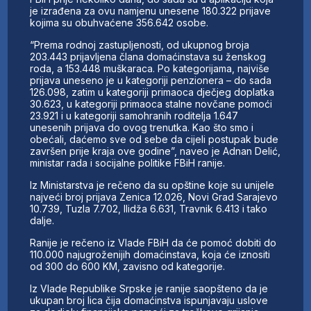
je izrađena za ovu namjenu unesene 180.322 prijave
kojima su obuhvaćene 356.642 osobe.
“Prema rodnoj zastupljenosti, od ukupnog broja
203.443 prijavljena člana domaćinstava su ženskog
roda, a 153.448 muškaraca. Po kategorijama, najviše
prijava uneseno je u kategoriji penzionera – do sada
126.098, zatim u kategoriji primaoca dječjeg doplatka
30.623, u kategoriji primaoca stalne novčane pomoći
23.921 i u kategoriji samohranih roditelja 1.647
unesenih prijava do ovog trenutka. Kao što smo i
obećali, daćemo sve od sebe da cijeli postupak bude
završen prije kraja ove godine”, naveo je Adnan Delić,
ministar rada i socijalne politike FBiH ranije.
Iz Ministarstva je rečeno da su opštine koje su unijele
najveći broj prijava Zenica 12.026, Novi Grad Sarajevo
10.739, Tuzla 7.702, Ilidža 6.631, Travnik 6.413 i tako
dalje.
Ranije je rečeno iz Vlade FBiH da će pomoć dobiti do
110.000 najugroženijih domaćinstava, koja će iznositi
od 300 do 600 KM, zavisno od kategorije.
Iz Vlade Republike Srpske je ranije saopšteno da je
ukupan broj lica čija domaćinstva ispunjavaju uslove