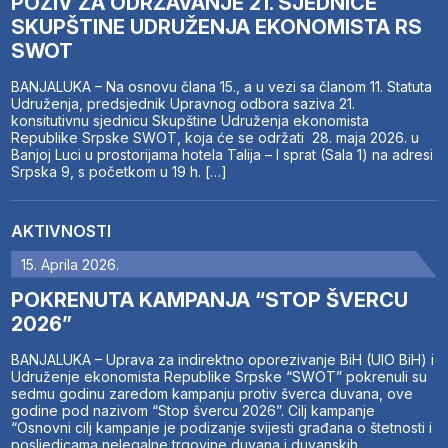
POZIV ZA ODRŽAVANJE 21. SJEDNICE
SKUPŠTINE UDRUŽENJA EKONOMISTA RS
SWOT
BANJALUKA – Na osnovu člana 15., a u vezi sa članom 11. Statuta
Udruženja, predsjednik Upravnog odbora saziva 21.
konsitutivnu sjednicu Skupštine Udruženja ekonomista
Republike Srpske SWOT, koja će se održati 28. maja 2026. u
Banjoj Luci u prostorijama hotela Talija – I sprat (Sala 1) na adresi
Srpska 9, s početkom u 19 h. […]
AKTIVNOSTI
15. Aprila 2026.
POKRENUTA KAMPANJA “STOP ŠVERCU
2026”
BANJALUKA – Uprava za indirektno oporezivanje BiH (UIO BiH) i
Udruženje ekonomista Republike Srpske “SWOT” pokrenuli su
sedmu godinu zaredom kampanju protiv šverca duvana, ove
godine pod nazivom “Stop švercu 2026”. Cilj kampanje
“Osnovni cilj kampanje je podizanje svijesti građana o štetnosti i
posljedicama nelegalne trgovine duvana i duvanskih