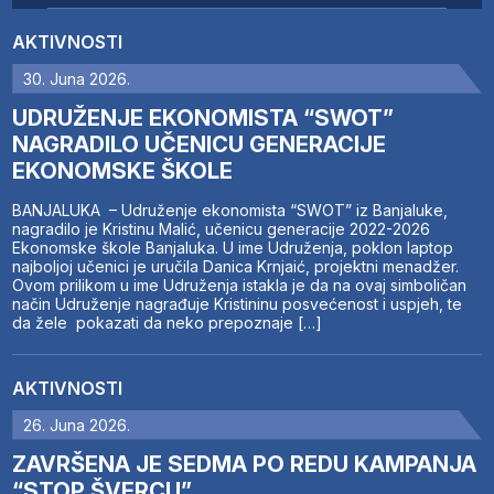
AKTIVNOSTI
30. Juna 2026.
UDRUŽENJE EKONOMISTA “SWOT”
NAGRADILO UČENICU GENERACIJE
EKONOMSKE ŠKOLE
BANJALUKA – Udruženje ekonomista “SWOT” iz Banjaluke,
nagradilo je Kristinu Malić, učenicu generacije 2022-2026
Ekonomske škole Banjaluka. U ime Udruženja, poklon laptop
najboljoj učenici je uručila Danica Krnjaić, projektni menadžer.
Ovom prilikom u ime Udruženja istakla je da na ovaj simboličan
način Udruženje nagrađuje Kristininu posvećenost i uspjeh, te
da žele pokazati da neko prepoznaje […]
AKTIVNOSTI
26. Juna 2026.
ZAVRŠENA JE SEDMA PO REDU KAMPANJA
“STOP ŠVERCU”