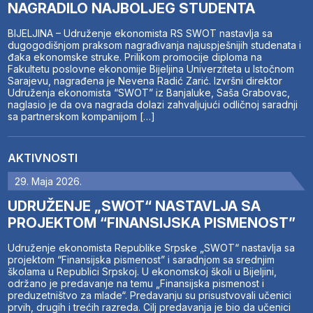
NAGRADILO NAJBOLJEG STUDENTA
BIJELJINA – Udruženje ekonomista RS SWOT nastavlja sa
dugogodišnjom praksom nagrađivanja najuspješnijih studenata i
đaka ekonomske struke. Prilikom promocije diploma na
Fakultetu poslovne ekonomije Bijeljina Univerziteta u Istočnom
Sarajevu, nagrađena je Nevena Radić Zarić. Izvršni direktor
Udruženja ekonomista “SWOT” iz Banjaluke, Saša Grabovac,
naglasio je da ova nagrada dolazi zahvaljujući odličnoj saradnji
sa partnerskom kompanijom […]
AKTIVNOSTI
29. Maja 2026.
UDRUŽENJE „SWOT“ NASTAVLJA SA
PROJEKTOM “FINANSIJSKA PISMENOST”
Udruženje ekonomista Republike Srpske „SWOT“ nastavlja sa
projektom “Finansijska pismenost” i saradnjom sa srednjim
školama u Republici Srpskoj. U ekonomskoj školi u Bijeljini,
održano je predavanje na temu „Finansijska pismenost i
preduzetništvo za mlade“. Predavanju su prisustvovali učenici
prvih, drugih i trećih razreda. Cilj predavanja je bio da učenici