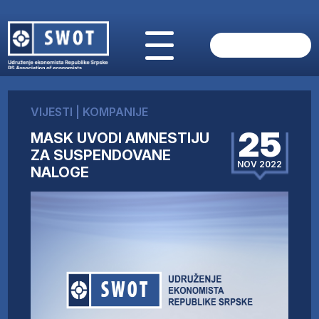
POČETNA
O NAMA
VIJESTI
|
KOMPANIJE
VIJESTI
25
MASK UVODI AMNESTIJU
AKTUELNO
ZA SUSPENDOVANE
ANALIZE
NOV 2022
NALOGE
KOMPANIJE
FINANSIJE
IZ STRANIH MEDIJA
AKTIVNOSTI
SWOT INTERVJU
UČLANI SE
KONTAKT