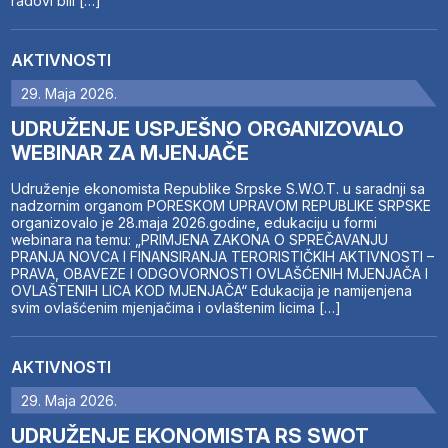
radovi bili […]
AKTIVNOSTI
29. Maja 2026.
UDRUŽENJE USPJEŠNO ORGANIZOVALO
WEBINAR ZA MJENJAČE
Udruženje ekonomista Republike Srpske S.W.O.T. u saradnji sa
nadzornim organom PORESKOM UPRAVOM REPUBLIKE SRPSKE
organizovalo je 28.maja 2026.godine, edukaciju u formi
webinara na temu: „PRIMJENA ZAKONA O SPREČAVANJU
PRANJA NOVCA I FINANSIRANJA TERORISTIČKIH AKTIVNOSTI –
PRAVA, OBAVEZE I ODGOVORNOSTI OVLAŠĆENIH MJENJAČA I
OVLAŠTENIH LICA KOD MJENJAČA“ Edukacija je namijenjena
svim ovlašćenim mjenjačima i ovlaštenim licima […]
AKTIVNOSTI
29. Maja 2026.
UDRUŽENJE EKONOMISTA RS SWOT