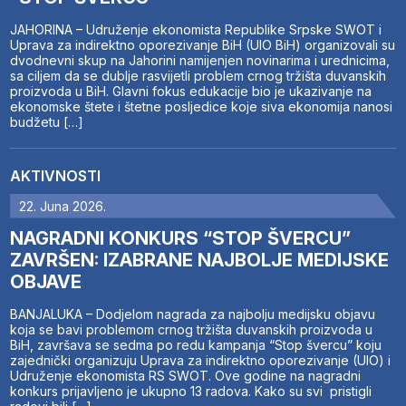
JAHORINA – Udruženje ekonomista Republike Srpske SWOT i
Uprava za indirektno oporezivanje BiH (UIO BiH) organizovali su
dvodnevni skup na Jahorini namijenjen novinarima i urednicima,
sa ciljem da se dublje rasvijetli problem crnog tržišta duvanskih
proizvoda u BiH. Glavni fokus edukacije bio je ukazivanje na
ekonomske štete i štetne posljedice koje siva ekonomija nanosi
budžetu […]
AKTIVNOSTI
22. Juna 2026.
NAGRADNI KONKURS “STOP ŠVERCU”
ZAVRŠEN: IZABRANE NAJBOLJE MEDIJSKE
OBJAVE
BANJALUKA – Dodjelom nagrada za najbolju medijsku objavu
koja se bavi problemom crnog tržišta duvanskih proizvoda u
BiH, završava se sedma po redu kampanja “Stop švercu” koju
zajednički organizuju Uprava za indirektno oporezivanje (UIO) i
Udruženje ekonomista RS SWOT. Ove godine na nagradni
konkurs prijavljeno je ukupno 13 radova. Kako su svi pristigli