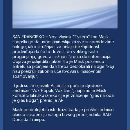
SAN FRANCISKO – Novi vlasnik “Tvitera” Ilon Mask
saopštio je da uvodi amnestiju za sve suspendovane
naloge, iako stručnjaci za onlajn bezbjednost
predviđaju da će to dovesti do velikog rasta
proganjanja, govora mržnje i širenja dezinformacija.
Objava je uslijedila nakon što je Mask pokrenuo
anketu sa pitanjem da li treba deblokirati naloge “koji
nisu prekršili zakon ili učestvovali u masovnom
spamovanju”.
“Ljudi su se izjasnili. Amenstija počinje sljedeće
sedmice. `Vox Populi, Vox Dei`”, napisao je Mask
koristeći latinsku izreku čije je značenje “glas naroda
je glas Boga”, prenio je AP.
Mask je upotrijebio istu frazu kada je prošle sedmice
ukinuo suspenziju naloga bivšeg predsjednika SAD
Donalda Trampa.