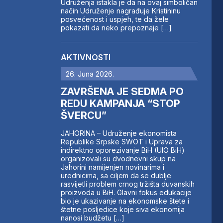
Udruženja istakla je da na ovaj simboličan
način Udruženje nagrađuje Kristininu
posvećenost i uspjeh, te da žele
pokazati da neko prepoznaje […]
AKTIVNOSTI
26. Juna 2026.
ZAVRŠENA JE SEDMA PO
REDU KAMPANJA “STOP
ŠVERCU”
JAHORINA – Udruženje ekonomista
Republike Srpske SWOT i Uprava za
indirektno oporezivanje BiH (UIO BiH)
organizovali su dvodnevni skup na
Jahorini namijenjen novinarima i
urednicima, sa ciljem da se dublje
rasvijetli problem crnog tržišta duvanskih
proizvoda u BiH. Glavni fokus edukacije
bio je ukazivanje na ekonomske štete i
štetne posljedice koje siva ekonomija
nanosi budžetu […]