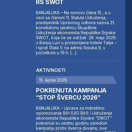
RS SWOT
BANJALUKA – Na osnovu člana 15., a u
vezi sa članom 11. Statuta Udruženja,
predsjednik Upravnog odbora saziva 21.
konsitutivnu sjednicu Skupštine
Udruženja ekonomista Republike Srpske
SWOT, koja će se održati 28. maja 2026.
u Banjoj Luci u prostorijama hotela Talija –
I sprat (Sala 1) na adresi Srpska 9, s
početkom u 19 h. […]
AKTIVNOSTI
15. Aprila 2026.
POKRENUTA KAMPANJA
“STOP ŠVERCU 2026”
BANJALUKA – Uprava za indirektno
oporezivanje BiH (UIO BiH) i Udruženje
ekonomista Republike Srpske “SWOT”
pokrenuli su sedmu godinu zaredom
kampanju protiv šverca duvana, ove