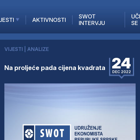
SWOT
UČ
JESTI
AKTIVNOSTI
INTERVJU
SE
AKTUELNO
ANALIZE
VIJESTI
|
ANALIZE
KOMPANIJE
24
INANSIJE
Na proljeće pada cijena kvadrata
Z STRANIH MEDIJA
DEC 2022