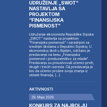
UDRUŽENJE „SWOT“
NASTAVLJA SA
PROJEKTOM
“FINANSIJSKA
PISMENOST”
Udruženje ekonomista Republike Srpske
„SWOT“ nastavlja sa projektom
“Finansijska pismenost” i saradnjom sa
srednjim školama u Republici Srpskoj. U
ekonomskoj školi u Bijeljini, održano je
predavanje na temu „Finansijska
pismenost i preduzetništvo za mlade“.
Predavanju su prisustvovali učenici prvih,
drugih i trećih razreda. Cilj predavanja je
bio da učenici prošire svoja znanja iz
oblasti finansija, […]
AKTIVNOSTI
29. Maja 2026.
KONKURS ZA NAJBOLJU