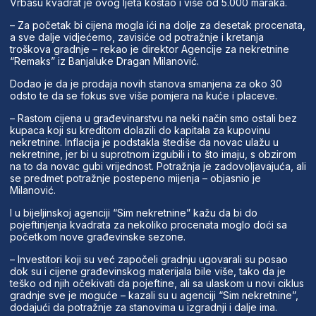
Vrbasu kvadrat je ovog ljeta koštao i više od 5.000 maraka.
– Za početak bi cijena mogla ići na dolje za desetak procenata,
a sve dalje vidjećemo, zavisiće od potražnje i kretanja
troškova gradnje – rekao je direktor Agencije za nekretnine
“Remaks” iz Banjaluke Dragan Milanović.
Dodao je da je prodaja novih stanova smanjena za oko 30
odsto te da se fokus sve više pomjera na kuće i placeve.
– Rastom cijena u građevinarstvu na neki način smo ostali bez
kupaca koji su kreditom dolazili do kapitala za kupovinu
nekretnine. Inflacija je podstakla štediše da novac ulažu u
nekretnine, jer bi u suprotnom izgubili i to što imaju, s obzirom
na to da novac gubi vrijednost. Potražnja je zadovoljavajuća, ali
se predmet potražnje postepeno mijenja – objasnio je
Milanović.
I u bijeljinskoj agenciji “Sim nekretnine” kažu da bi do
pojeftinjenja kvadrata za nekoliko procenata moglo doći sa
početkom nove građevinske sezone.
– Investitori koji su već započeli gradnju ugovarali su posao
dok su i cijene građevinskog materijala bile više, tako da je
teško od njih očekivati da pojeftine, ali sa ulaskom u novi ciklus
gradnje sve je moguće – kazali su u agenciji “Sim nekretnine”,
dodajući da potražnje za stanovima u izgradnji i dalje ima.