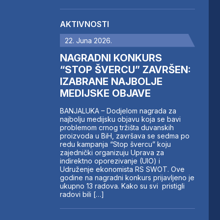
AKTIVNOSTI
22. Juna 2026.
NAGRADNI KONKURS
“STOP ŠVERCU” ZAVRŠEN:
IZABRANE NAJBOLJE
MEDIJSKE OBJAVE
BANJALUKA – Dodjelom nagrada za
najbolju medijsku objavu koja se bavi
problemom crnog tržišta duvanskih
proizvoda u BiH, završava se sedma po
redu kampanja “Stop švercu” koju
zajednički organizuju Uprava za
indirektno oporezivanje (UIO) i
Udruženje ekonomista RS SWOT. Ove
godine na nagradni konkurs prijavljeno je
ukupno 13 radova. Kako su svi pristigli
radovi bili […]