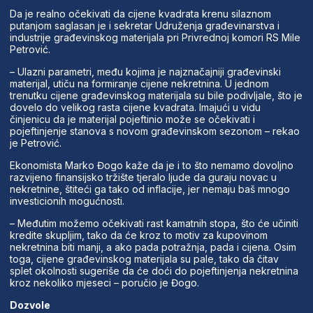
Da je realno očekivati da cijene kvadrata krenu silaznom
putanjom saglasan je i sekretar Udruženja građevinarstva i
industrije građevinskog materijala pri Privrednoj komori RS Mile
Petrović.
– Ulazni parametri, među kojima je najznačajniji građevinski
materijal, utiču na formiranje cijene nekretnina. U jednom
trenutku cijene građevinskog materijala su bile podivljale, što je
dovelo do velikog rasta cijene kvadrata. Imajući u vidu
činjenicu da je materijal pojeftinio može se očekivati i
pojeftinjenje stanova s novom građevinskom sezonom – rekao
je Petrović.
Ekonomista Marko Đogo kaže da je i to što nemamo dovoljno
razvijeno finansijsko tržište tjeralo ljude da guraju novac u
nekretnine, štiteći ga tako od inflacije, jer nemaju baš mnogo
investicionih mogućnosti.
– Međutim možemo očekivati rast kamatnih stopa, što će učiniti
kredite skupljim, tako da će kroz to motiv za kupovinom
nekretnina biti manji, a ako pada potražnja, pada i cijena. Osim
toga, cijene građevinskog materijala su pale, tako da čitav
splet okolnosti sugeriše da će doći do pojeftinjenja nekretnina
kroz nekoliko mjeseci – poručio je Đogo.
Dozvole