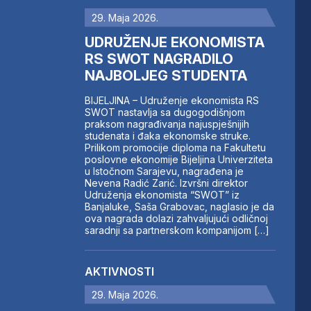
29. Maja 2026.
UDRUŽENJE EKONOMISTA
RS SWOT NAGRADILO
NAJBOLJEG STUDENTA
BIJELJINA – Udruženje ekonomista RS
SWOT nastavlja sa dugogodišnjom
praksom nagrađivanja najuspješnijih
studenata i đaka ekonomske struke.
Prilikom promocije diploma na Fakultetu
poslovne ekonomije Bijeljina Univerziteta
u Istočnom Sarajevu, nagrađena je
Nevena Radić Zarić. Izvršni direktor
Udruženja ekonomista “SWOT” iz
Banjaluke, Saša Grabovac, naglasio je da
ova nagrada dolazi zahvaljujući odličnoj
saradnji sa partnerskom kompanijom […]
AKTIVNOSTI
29. Maja 2026.