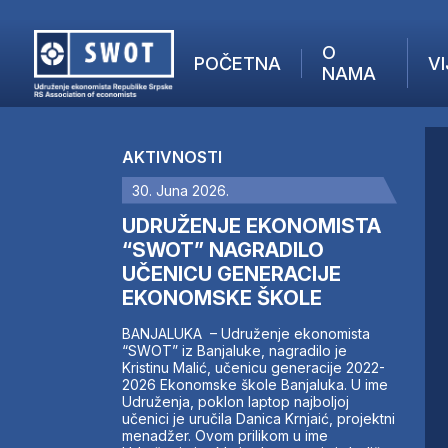
O
POČETNA
VI
NAMA
POČETNA
O NAMA
AKTIVNOSTI
VIJESTI
30. Juna 2026.
AKTUELNO
F
ANALIZE
UDRUŽENJE EKONOMISTA
I
KOMPANIJE
“SWOT” NAGRADILO
UČENICU GENERACIJE
FINANSIJE
EKONOMSKE ŠKOLE
IZ STRANIH MEDIJA
AKTIVNOSTI
BANJALUKA – Udruženje ekonomista
“SWOT” iz Banjaluke, nagradilo je
SWOT INTERVJU
Kristinu Malić, učenicu generacije 2022-
UČLANI SE
2026 Ekonomske škole Banjaluka. U ime
Udruženja, poklon laptop najboljoj
KONTAKT
učenici je uručila Danica Krnjaić, projektni
menadžer. Ovom prilikom u ime