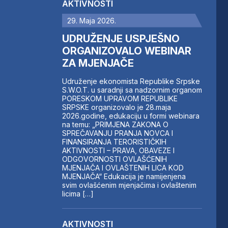
AKTIVNOSTI
29. Maja 2026.
UDRUŽENJE USPJEŠNO
ORGANIZOVALO WEBINAR
ZA MJENJAČE
Udruženje ekonomista Republike Srpske
S.W.O.T. u saradnji sa nadzornim organom
PORESKOM UPRAVOM REPUBLIKE
SRPSKE organizovalo je 28.maja
2026.godine, edukaciju u formi webinara
na temu: „PRIMJENA ZAKONA O
SPREČAVANJU PRANJA NOVCA I
FINANSIRANJA TERORISTIČKIH
AKTIVNOSTI – PRAVA, OBAVEZE I
ODGOVORNOSTI OVLAŠĆENIH
MJENJAČA I OVLAŠTENIH LICA KOD
MJENJAČA“ Edukacija je namijenjena
svim ovlašćenim mjenjačima i ovlaštenim
licima […]
AKTIVNOSTI