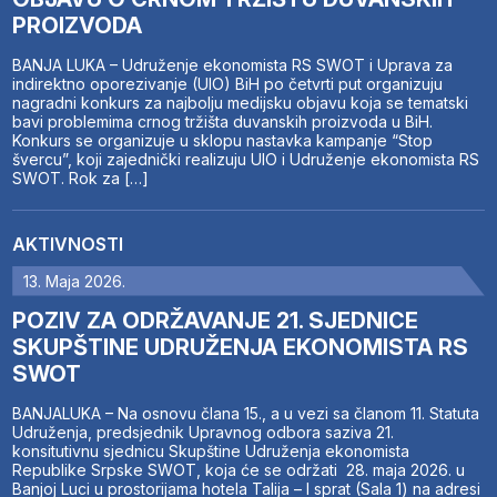
PROIZVODA
BANJA LUKA – Udruženje ekonomista RS SWOT i Uprava za
indirektno oporezivanje (UIO) BiH po četvrti put organizuju
nagradni konkurs za najbolju medijsku objavu koja se tematski
bavi problemima crnog tržišta duvanskih proizvoda u BiH.
Konkurs se organizuje u sklopu nastavka kampanje “Stop
švercu”, koji zajednički realizuju UIO i Udruženje ekonomista RS
SWOT. Rok za […]
AKTIVNOSTI
13. Maja 2026.
POZIV ZA ODRŽAVANJE 21. SJEDNICE
SKUPŠTINE UDRUŽENJA EKONOMISTA RS
SWOT
BANJALUKA – Na osnovu člana 15., a u vezi sa članom 11. Statuta
Udruženja, predsjednik Upravnog odbora saziva 21.
konsitutivnu sjednicu Skupštine Udruženja ekonomista
Republike Srpske SWOT, koja će se održati 28. maja 2026. u
Banjoj Luci u prostorijama hotela Talija – I sprat (Sala 1) na adresi