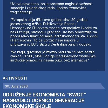
Uz sve navedeno, on je posebno naglasio važnost
saradnje i zajedničkog rada, uprkos trendovima
fragmentacije.
“Evropska unija (EU) ove godine slavi 30 godina
jedinstvenog tržišta. Približavanje Bosne i
Hercegovine EU otvara mnoge perspektive i koristi za
našu zemlju, privredu i građane, što nas obavezuje da
poboljšamo funkcionisanje jedinstvenog tržišta u Bosni
i Hercegovini. To će ubrzati naše napore u
približavanju EU”, ističu u Centralnoj banci i dodaju:
“Na kraju, guverner je izrazio nadu da će nam zemlje
članice CESEE, MMF i druge međunarodne finansijske
institucije pomoći na našem putu, bez alternative”.
AKTIVNOSTI
30. Juna 2026.
UDRUŽENJE EKONOMISTA “SWOT”
NAGRADILO UČENICU GENERACIJE
EKONOMSKE ŠKOLE