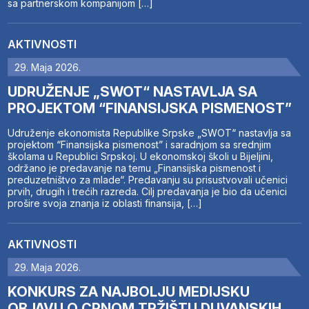
sa partnerskom kompanijom […]
AKTIVNOSTI
29. Maja 2026.
UDRUŽENJE „SWOT“ NASTAVLJA SA
PROJEKTOM “FINANSIJSKA PISMENOST”
Udruženje ekonomista Republike Srpske „SWOT“ nastavlja sa
projektom “Finansijska pismenost” i saradnjom sa srednjim
školama u Republici Srpskoj. U ekonomskoj školi u Bijeljini,
održano je predavanje na temu „Finansijska pismenost i
preduzetništvo za mlade“. Predavanju su prisustvovali učenici
prvih, drugih i trećih razreda. Cilj predavanja je bio da učenici
prošire svoja znanja iz oblasti finansija, […]
AKTIVNOSTI
29. Maja 2026.
KONKURS ZA NAJBOLJU MEDIJSKU
OBJAVU O CRNOM TRŽIŠTU DUVANSKIH