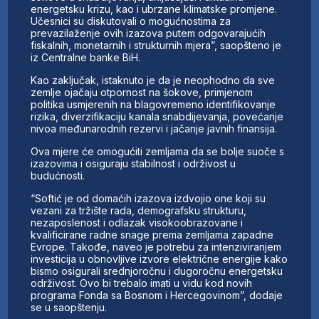
energetsku krizu, kao i ubrzane klimatske promjene.
Učesnici su diskutovali o mogućnostima za
prevazilaženje ovih izazova putem odgovarajućih
fiskalnih, monetarnih i strukturnih mjera”, saopšteno je
iz Centralne banke BiH.
Kao zaključak, istaknuto je da je neophodno da sve
zemlje ojačaju otpornost na šokove, primjenom
politika usmjerenih na blagovremeno identifikovanje
rizika, diverzifikaciju kanala snabdijevanja, povećanje
nivoa međunarodnih rezervi i jačanje javnih finansija.
Ova mjere će omogućiti zemljama da se bolje suoče s
izazovima i osiguraju stabilnost i održivost u
budućnosti.
“Softić je od domaćih izazova izdvojio one koji su
vezani za tržište rada, demografsku strukturu,
nezaposlenost i odlazak visokoobrazovane i
kvalificirane radne snage prema zemljama zapadne
Evrope. Takođe, naveo je potrebu za intenziviranjem
investicija u obnovljive izvore električne energije kako
bismo osigurali srednjoročnu i dugoročnu energetsku
održivost. Ovo bi trebalo imati u vidu kod novih
programa Fonda sa Bosnom i Hercegovinom”, dodaje
se u saopštenju.