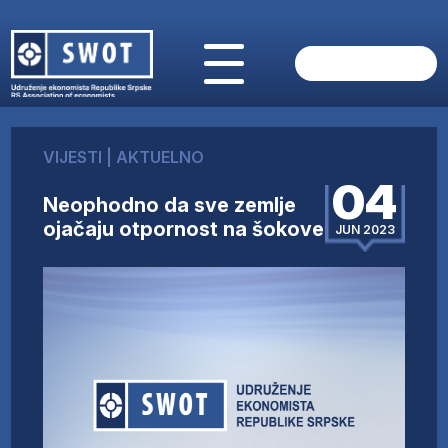
POČETNA
O NAMA
VIJESTI
|
AKTUELNO
VIJESTI
04
AKTUELNO
Neophodno da sve zemlje
ANALIZE
ojačaju otpornost na šokove
JUN 2023
KOMPANIJE
FINANSIJE
IZ STRANIH MEDIJA
AKTIVNOSTI
SWOT INTERVJU
UČLANI SE
KONTAKT