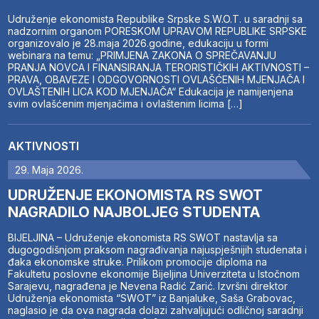
Udruženje ekonomista Republike Srpske S.W.O.T. u saradnji sa
nadzornim organom PORESKOM UPRAVOM REPUBLIKE SRPSKE
organizovalo je 28.maja 2026.godine, edukaciju u formi
webinara na temu: „PRIMJENA ZAKONA O SPREČAVANJU
PRANJA NOVCA I FINANSIRANJA TERORISTIČKIH AKTIVNOSTI –
PRAVA, OBAVEZE I ODGOVORNOSTI OVLAŠĆENIH MJENJAČA I
OVLAŠTENIH LICA KOD MJENJAČA“ Edukacija je namijenjena
svim ovlašćenim mjenjačima i ovlaštenim licima […]
AKTIVNOSTI
29. Maja 2026.
UDRUŽENJE EKONOMISTA RS SWOT
NAGRADILO NAJBOLJEG STUDENTA
BIJELJINA – Udruženje ekonomista RS SWOT nastavlja sa
dugogodišnjom praksom nagrađivanja najuspješnijih studenata i
đaka ekonomske struke. Prilikom promocije diploma na
Fakultetu poslovne ekonomije Bijeljina Univerziteta u Istočnom
Sarajevu, nagrađena je Nevena Radić Zarić. Izvršni direktor
Udruženja ekonomista “SWOT” iz Banjaluke, Saša Grabovac,
naglasio je da ova nagrada dolazi zahvaljujući odličnoj saradnji