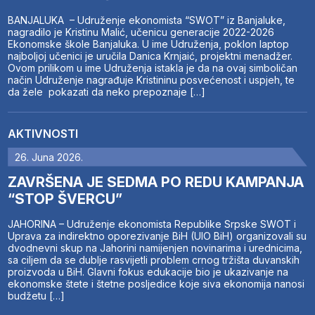
BANJALUKA – Udruženje ekonomista “SWOT” iz Banjaluke,
nagradilo je Kristinu Malić, učenicu generacije 2022-2026
Ekonomske škole Banjaluka. U ime Udruženja, poklon laptop
najboljoj učenici je uručila Danica Krnjaić, projektni menadžer.
Ovom prilikom u ime Udruženja istakla je da na ovaj simboličan
način Udruženje nagrađuje Kristininu posvećenost i uspjeh, te
da žele pokazati da neko prepoznaje […]
AKTIVNOSTI
26. Juna 2026.
ZAVRŠENA JE SEDMA PO REDU KAMPANJA
“STOP ŠVERCU”
JAHORINA – Udruženje ekonomista Republike Srpske SWOT i
Uprava za indirektno oporezivanje BiH (UIO BiH) organizovali su
dvodnevni skup na Jahorini namijenjen novinarima i urednicima,
sa ciljem da se dublje rasvijetli problem crnog tržišta duvanskih
proizvoda u BiH. Glavni fokus edukacije bio je ukazivanje na
ekonomske štete i štetne posljedice koje siva ekonomija nanosi
budžetu […]