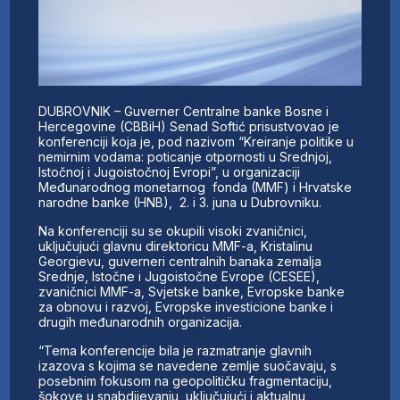
DUBROVNIK – Guverner Centralne banke Bosne i
Hercegovine (CBBiH) Senad Softić prisustvovao je
konferenciji koja je, pod nazivom “Kreiranje politike u
nemirnim vodama: poticanje otpornosti u Srednjoj,
Istočnoj i Jugoistočnoj Evropi”, u organizaciji
Međunarodnog monetarnog fonda (MMF) i Hrvatske
narodne banke (HNB), 2. i 3. juna u Dubrovniku.
Na konferenciji su se okupili visoki zvaničnici,
uključujući glavnu direktoricu MMF-a, Kristalinu
Georgievu, guverneri centralnih banaka zemalja
Srednje, Istočne i Jugoistočne Evrope (CESEE),
zvaničnici MMF-a, Svjetske banke, Evropske banke
za obnovu i razvoj, Evropske investicione banke i
drugih međunarodnih organizacija.
“Tema konferencije bila je razmatranje glavnih
izazova s kojima se navedene zemlje suočavaju, s
posebnim fokusom na geopolitičku fragmentaciju,
šokove u snabdijevanju, uključujući i aktualnu