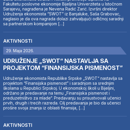
Fakultetu poslovne ekonomije Bijeljina Univerziteta u Istočnom
Sarajevu, nagrađena je Nevena Radić Zarić. Izvršni direktor
Udruženja ekonomista “SWOT” iz Banjaluke, Saša Grabovac,
naglasio je da ova nagrada dolazi zahvaljujući odličnoj saradnji
sa partnerskom kompanijom […]
AKTIVNOSTI
29. Maja 2026.
UDRUŽENJE „SWOT“ NASTAVLJA SA
PROJEKTOM “FINANSIJSKA PISMENOST”
Udruženje ekonomista Republike Srpske „SWOT“ nastavlja sa
projektom “Finansijska pismenost” i saradnjom sa srednjim
školama u Republici Srpskoj. U ekonomskoj školi u Bijeljini,
održano je predavanje na temu „Finansijska pismenost i
preduzetništvo za mlade“. Predavanju su prisustvovali učenici
prvih, drugih i trećih razreda. Cilj predavanja je bio da učenici
prošire svoja znanja iz oblasti finansija, […]
AKTIVNOSTI