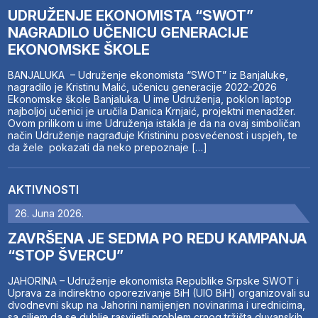
UDRUŽENJE EKONOMISTA “SWOT”
NAGRADILO UČENICU GENERACIJE
EKONOMSKE ŠKOLE
BANJALUKA – Udruženje ekonomista “SWOT” iz Banjaluke,
nagradilo je Kristinu Malić, učenicu generacije 2022-2026
Ekonomske škole Banjaluka. U ime Udruženja, poklon laptop
najboljoj učenici je uručila Danica Krnjaić, projektni menadžer.
Ovom prilikom u ime Udruženja istakla je da na ovaj simboličan
način Udruženje nagrađuje Kristininu posvećenost i uspjeh, te
da žele pokazati da neko prepoznaje […]
AKTIVNOSTI
26. Juna 2026.
ZAVRŠENA JE SEDMA PO REDU KAMPANJA
“STOP ŠVERCU”
JAHORINA – Udruženje ekonomista Republike Srpske SWOT i
Uprava za indirektno oporezivanje BiH (UIO BiH) organizovali su
dvodnevni skup na Jahorini namijenjen novinarima i urednicima,
sa ciljem da se dublje rasvijetli problem crnog tržišta duvanskih