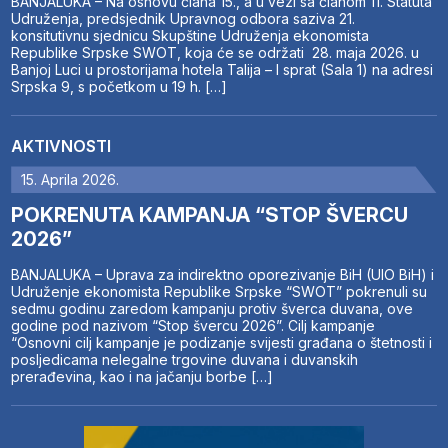
BANJALUKA – Na osnovu člana 15., a u vezi sa članom 11. Statuta
Udruženja, predsjednik Upravnog odbora saziva 21.
konsitutivnu sjednicu Skupštine Udruženja ekonomista
Republike Srpske SWOT, koja će se održati 28. maja 2026. u
Banjoj Luci u prostorijama hotela Talija – I sprat (Sala 1) na adresi
Srpska 9, s početkom u 19 h. […]
AKTIVNOSTI
15. Aprila 2026.
POKRENUTA KAMPANJA “STOP ŠVERCU
2026”
BANJALUKA – Uprava za indirektno oporezivanje BiH (UIO BiH) i
Udruženje ekonomista Republike Srpske “SWOT” pokrenuli su
sedmu godinu zaredom kampanju protiv šverca duvana, ove
godine pod nazivom “Stop švercu 2026”. Cilj kampanje
“Osnovni cilj kampanje je podizanje svijesti građana o štetnosti i
posljedicama nelegalne trgovine duvana i duvanskih
prerađevina, kao i na jačanju borbe […]