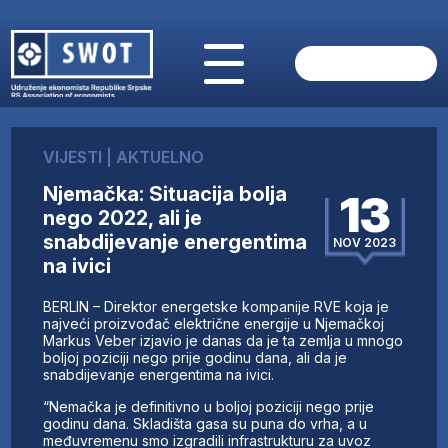
POČETNA
O NAMA
VIJESTI
|
AKTUELNO
VIJESTI
Njemačka: Situacija bolja
AKTUELNO
13
nego 2022, ali je
ANALIZE
snabdijevanje energentima
NOV 2023
KOMPANIJE
na ivici
FINANSIJE
IZ STRANIH MEDIJA
BERLIN – Direktor energetske kompanije RVE koja je
najveći proizvođač električne energije u Njemačkoj
AKTIVNOSTI
Markus Veber izjavio je danas da je ta zemlja u mnogo
SWOT INTERVJU
boljoj poziciji nego prije godinu dana, ali da je
snabdijevanje energentima na ivici.
UČLANI SE
KONTAKT
“Nemačka je definitivno u boljoj poziciji nego prije
godinu dana. Skladišta gasa su puna do vrha, a u
međuvremenu smo izgradili infrastrukturu za uvoz