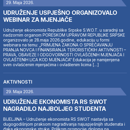
29. Maja 2026.
UDRUŽENJE USPJEŠNO ORGANIZOVALO
WEBINAR ZA MJENJAČE
Udruženje ekonomista Republike Srpske S.W.O.T. u saradnji sa
nadzornim organom PORESKOM UPRAVOM REPUBLIKE SRPSKE
organizovalo je 28.maja 2026.godine, edukaciju u formi
webinara na temu: „PRIMJENA ZAKONA O SPREČAVANJU
PRANJA NOVCA I FINANSIRANJA TERORISTIČKIH AKTIVNOSTI –
PRAVA, OBAVEZE I ODGOVORNOSTI OVLAŠĆENIH MJENJAČA I
OVLAŠTENIH LICA KOD MJENJAČA“ Edukacija je namijenjena
svim ovlašćenim mjenjačima i ovlaštenim licima […]
AKTIVNOSTI
29. Maja 2026.
UDRUŽENJE EKONOMISTA RS SWOT
NAGRADILO NAJBOLJEG STUDENTA
BIJELJINA – Udruženje ekonomista RS SWOT nastavlja sa
dugogodišnjom praksom nagrađivanja najuspješnijih studenata i
đaka ekonomske struke. Prilikom promocije diploma na