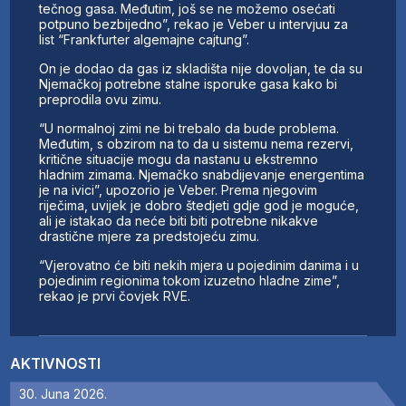
tečnog gasa. Međutim, još se ne možemo osećati
potpuno bezbijedno”, rekao je Veber u intervjuu za
list “Frankfurter algemajne cajtung”.
On je dodao da gas iz skladišta nije dovoljan, te da su
Njemačkoj potrebne stalne isporuke gasa kako bi
preprodila ovu zimu.
“U normalnoj zimi ne bi trebalo da bude problema.
Međutim, s obzirom na to da u sistemu nema rezervi,
kritične situacije mogu da nastanu u ekstremno
hladnim zimama. Njemačko snabdijevanje energentima
je na ivici”, upozorio je Veber. Prema njegovim
riječima, uvijek je dobro štedjeti gdje god je moguće,
ali je istakao da neće biti biti potrebne nikakve
drastične mjere za predstojeću zimu.
“Vjerovatno će biti nekih mjera u pojedinim danima i u
pojedinim regionima tokom izuzetno hladne zime”,
rekao je prvi čovjek RVE.
AKTIVNOSTI
30. Juna 2026.