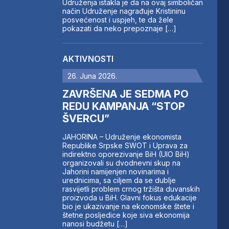
Udruženja istakla je da na ovaj simboličan
način Udruženje nagrađuje Kristininu
posvećenost i uspjeh, te da žele
pokazati da neko prepoznaje […]
AKTIVNOSTI
26. Juna 2026.
ZAVRŠENA JE SEDMA PO
REDU KAMPANJA “STOP
ŠVERCU”
JAHORINA – Udruženje ekonomista
Republike Srpske SWOT i Uprava za
indirektno oporezivanje BiH (UIO BiH)
organizovali su dvodnevni skup na
Jahorini namijenjen novinarima i
urednicima, sa ciljem da se dublje
rasvijetli problem crnog tržišta duvanskih
proizvoda u BiH. Glavni fokus edukacije
bio je ukazivanje na ekonomske štete i
štetne posljedice koje siva ekonomija
nanosi budžetu […]