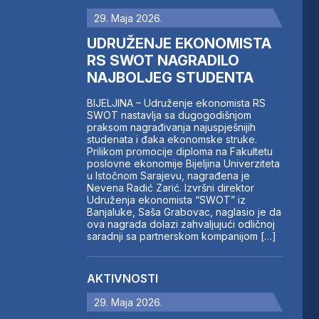
29. Maja 2026.
UDRUŽENJE EKONOMISTA
RS SWOT NAGRADILO
NAJBOLJEG STUDENTA
BIJELJINA – Udruženje ekonomista RS
SWOT nastavlja sa dugogodišnjom
praksom nagrađivanja najuspješnijih
studenata i đaka ekonomske struke.
Prilikom promocije diploma na Fakultetu
poslovne ekonomije Bijeljina Univerziteta
u Istočnom Sarajevu, nagrađena je
Nevena Radić Zarić. Izvršni direktor
Udruženja ekonomista “SWOT” iz
Banjaluke, Saša Grabovac, naglasio je da
ova nagrada dolazi zahvaljujući odličnoj
saradnji sa partnerskom kompanijom […]
AKTIVNOSTI
29. Maja 2026.