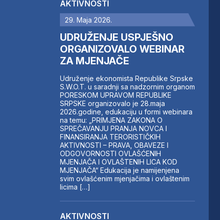
AKTIVNOSTI
29. Maja 2026.
UDRUŽENJE USPJEŠNO
ORGANIZOVALO WEBINAR
ZA MJENJAČE
Udruženje ekonomista Republike Srpske
S.W.O.T. u saradnji sa nadzornim organom
PORESKOM UPRAVOM REPUBLIKE
SRPSKE organizovalo je 28.maja
2026.godine, edukaciju u formi webinara
na temu: „PRIMJENA ZAKONA O
SPREČAVANJU PRANJA NOVCA I
FINANSIRANJA TERORISTIČKIH
AKTIVNOSTI – PRAVA, OBAVEZE I
ODGOVORNOSTI OVLAŠĆENIH
MJENJAČA I OVLAŠTENIH LICA KOD
MJENJAČA“ Edukacija je namijenjena
svim ovlašćenim mjenjačima i ovlaštenim
licima […]
AKTIVNOSTI