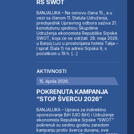
RS SWOT
BANJALUKA – Na osnovu člana 15., a u
vezi sa članom 11. Statuta Udruženja,
predsjednik Upravnog odbora saziva 21.
konsitutivnu sjednicu Skupštine
Udruženja ekonomista Republike Srpske
SWOT, koja će se održati 28. maja 2026.
u Banjoj Luci u prostorijama hotela Talija –
I sprat (Sala 1) na adresi Srpska 9, s
početkom u 19 h. […]
AKTIVNOSTI
15. Aprila 2026.
POKRENUTA KAMPANJA
“STOP ŠVERCU 2026”
BANJALUKA – Uprava za indirektno
oporezivanje BiH (UIO BiH) i Udruženje
ekonomista Republike Srpske “SWOT”
pokrenuli su sedmu godinu zaredom
kampanju protiv šverca duvana, ove