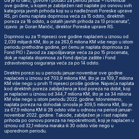
Da je to tako, govore i podaci za period januar – novembar
ove godine, u kojem je zabilježen rast naplate po osnovu svih
kategorija javnih prihoda koji su u nadležnosti Poreske uprave
RS, pri čemu naplata doprinosa veća za 15 odsto, direktnih
poreza za 18 odsto, a ostalih javnih prihoda za 13 procenata”,
izjavio je Goran Maričić, direktor Poreske uprave RS.
Doprinosi su za 11 mjeseci ove godine naplaćeni u iznosu od
2,039 milijardi KM, što je za 263,6 miliona KM više nego u istom
periodu prethodne godine, pri čemu je naplata doprinosa za
Fond PIO i Zavod za zapošljavanje veća za po 15 procenata,
dok je naplata doprinosa za Fond dječje zaštite i Fond
zdravstvenog osiguranja veća za po 14 odsto.
Direktni porezi su u periodu januar-novembar ove godine
naplaćeni u iznosu od 703,9 miliona KM, što je za 109,7 miliona
KM više nego u prvih 11 mjeseci prošle godine. Najveća naplata
kod direktnih poreza zabilježena je kod poreza na dobit, koji
je naplaćen u iznosu od 344,7 miliona KM, što je za 34 miliona
KM više nego u istom periodu 2022. godine. Istovremeno,
naplata poreza na dohodak iznosila je 309,5 miliona KM, što je
za 67,9 miliona KM ili 28 odsto više u odnosu na period januar-
novembar 2022. godine. Takođe, zabilježen je i rast naplate
prihoda po osnovu poreza na nepokretnosti, koji je naplaćen u
iznosu od 32,1 miliona maraka ili 30 odsto više nego u
uporednom periodu.