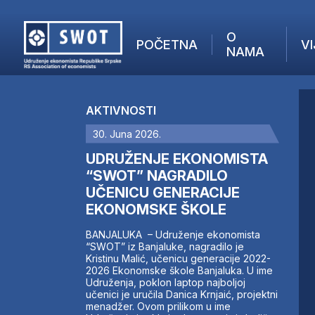
O
POČETNA
VI
NAMA
POČETNA
O NAMA
AKTIVNOSTI
VIJESTI
30. Juna 2026.
AKTUELNO
F
ANALIZE
UDRUŽENJE EKONOMISTA
I
KOMPANIJE
“SWOT” NAGRADILO
UČENICU GENERACIJE
FINANSIJE
EKONOMSKE ŠKOLE
IZ STRANIH MEDIJA
AKTIVNOSTI
BANJALUKA – Udruženje ekonomista
“SWOT” iz Banjaluke, nagradilo je
SWOT INTERVJU
Kristinu Malić, učenicu generacije 2022-
UČLANI SE
2026 Ekonomske škole Banjaluka. U ime
Udruženja, poklon laptop najboljoj
KONTAKT
učenici je uručila Danica Krnjaić, projektni
menadžer. Ovom prilikom u ime