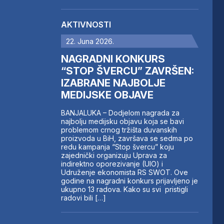
AKTIVNOSTI
22. Juna 2026.
NAGRADNI KONKURS
“STOP ŠVERCU” ZAVRŠEN:
IZABRANE NAJBOLJE
MEDIJSKE OBJAVE
BANJALUKA – Dodjelom nagrada za
najbolju medijsku objavu koja se bavi
problemom crnog tržišta duvanskih
proizvoda u BiH, završava se sedma po
redu kampanja “Stop švercu” koju
zajednički organizuju Uprava za
indirektno oporezivanje (UIO) i
Udruženje ekonomista RS SWOT. Ove
godine na nagradni konkurs prijavljeno je
ukupno 13 radova. Kako su svi pristigli
radovi bili […]