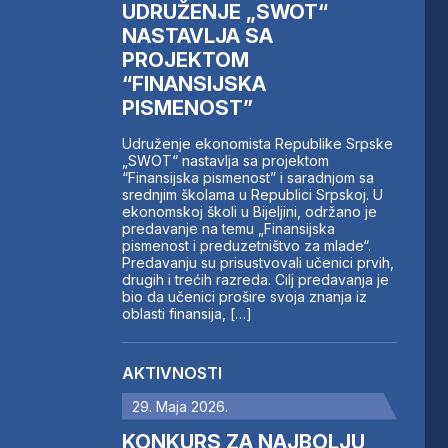
UDRUŽENJE „SWOT“
NASTAVLJA SA
PROJEKTOM
“FINANSIJSKA
PISMENOST”
Udruženje ekonomista Republike Srpske
„SWOT“ nastavlja sa projektom
“Finansijska pismenost” i saradnjom sa
srednjim školama u Republici Srpskoj. U
ekonomskoj školi u Bijeljini, održano je
predavanje na temu „Finansijska
pismenost i preduzetništvo za mlade“.
Predavanju su prisustvovali učenici prvih,
drugih i trećih razreda. Cilj predavanja je
bio da učenici prošire svoja znanja iz
oblasti finansija, […]
AKTIVNOSTI
29. Maja 2026.
KONKURS ZA NAJBOLJU