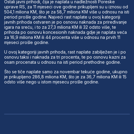
Ostali javni prihodi, čija je naplata u nadležnosti Poreske
uprave RS, za 11 mjeseci ove godine prikupljeni su u iznosu od
504,1 miliona KM, što je za 58,7 miliona KM više u odnosu na isti
period prošle godine. Najveći rast naplate u ovoj kategoriji
javnih prihoda ostvaren je po osnovu naknada za priređivanje
igara na sreću, i to za 27,3 miliona KM ili 32 odsto više, te
prihoda po osnovu koncesionih naknada gdje je naplata veća
za 16,9 miliona KM ili 44 procenta više u odnosu na prvih 11
mjeseci prošle godine.
U ovoj kategoriji javnih prihoda, rast naplate zabilježen je i po
osnovu taksi i naknada za tri procenta, te po osnovu kazni za
osam procenata u odnosu na isti period prethodne godine.
Što se tiče naplate samo za novembar tekuće godine, ukupno
je prikupljeno 286,8 miliona KM, što je za 36,7 miliona KM ili 15
odsto više nego u istom mjesecu prošle godine.