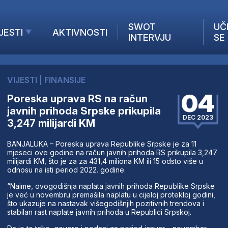
SWOT
UČ
JESTI
AKTIVNOSTI
INTERVJU
SE
AKTUELNO
ANALIZE
VIJESTI
|
FINANSIJE
KOMPANIJE
04
Poreska uprava RS na račun
INANSIJE
javnih prihoda Srpske prikupila
Z STRANIH MEDIJA
DEC 2023
3,247 milijardi KM
BANJALUKA – Poreska uprava Republike Srpske je za 11
mjeseci ove godine na račun javnih prihoda RS prikupila 3,247
milijardi KM, što je za za 431,4 miliona KM ili 15 odsto više u
odnosu na isti period 2022. godine.
“Naime, ovogodišnja naplata javnih prihoda Republike Srpske
je već u novembru premašila naplatu u cijeloj protekloj godini,
što ukazuje na nastavak višegodišnjih pozitivnih trendova i
stabilan rast naplate javnih prihoda u Republici Srpskoj.