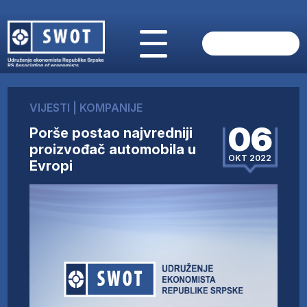
POČETNA
O NAMA
VIJESTI
|
KOMPANIJE
VIJESTI
06
Porše postao najvredniji
AKTUELNO
proizvođač automobila u
ANALIZE
OKT 2022
Evropi
KOMPANIJE
FINANSIJE
IZ STRANIH MEDIJA
AKTIVNOSTI
SWOT INTERVJU
UČLANI SE
KONTAKT