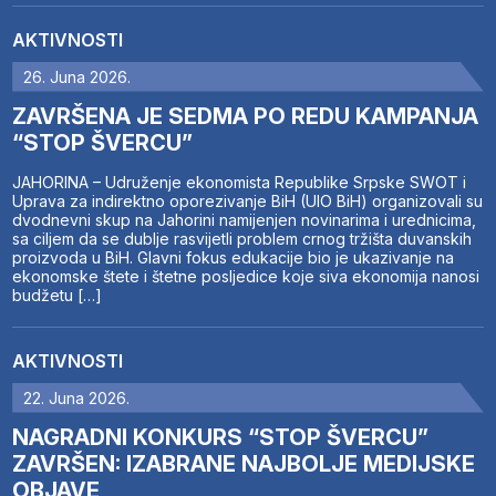
AKTIVNOSTI
26. Juna 2026.
ZAVRŠENA JE SEDMA PO REDU KAMPANJA
“STOP ŠVERCU”
JAHORINA – Udruženje ekonomista Republike Srpske SWOT i
Uprava za indirektno oporezivanje BiH (UIO BiH) organizovali su
dvodnevni skup na Jahorini namijenjen novinarima i urednicima,
sa ciljem da se dublje rasvijetli problem crnog tržišta duvanskih
proizvoda u BiH. Glavni fokus edukacije bio je ukazivanje na
ekonomske štete i štetne posljedice koje siva ekonomija nanosi
budžetu […]
AKTIVNOSTI
22. Juna 2026.
NAGRADNI KONKURS “STOP ŠVERCU”
ZAVRŠEN: IZABRANE NAJBOLJE MEDIJSKE
OBJAVE