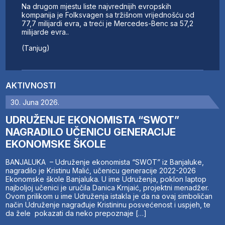
Na drugom mjestu liste najvrednijih evropskih
kompanija je Folksvagen sa tržišnom vrijednošću od
77,7 milijardi evra, a treći je Mercedes-Benc sa 57,2
milijarde evra..
(Tanjug)
AKTIVNOSTI
30. Juna 2026.
UDRUŽENJE EKONOMISTA “SWOT”
NAGRADILO UČENICU GENERACIJE
EKONOMSKE ŠKOLE
BANJALUKA – Udruženje ekonomista “SWOT” iz Banjaluke,
nagradilo je Kristinu Malić, učenicu generacije 2022-2026
Ekonomske škole Banjaluka. U ime Udruženja, poklon laptop
najboljoj učenici je uručila Danica Krnjaić, projektni menadžer.
Ovom prilikom u ime Udruženja istakla je da na ovaj simboličan
način Udruženje nagrađuje Kristininu posvećenost i uspjeh, te
da žele pokazati da neko prepoznaje […]