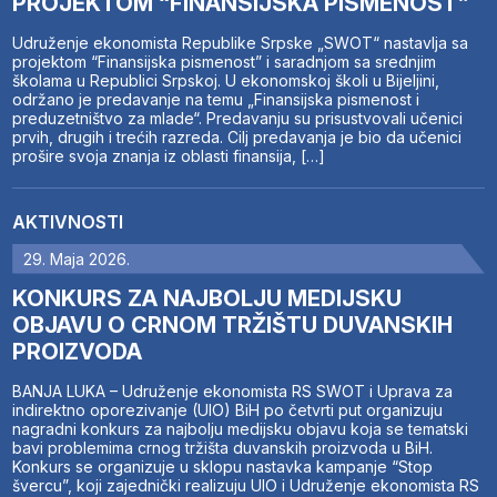
PROJEKTOM “FINANSIJSKA PISMENOST”
Udruženje ekonomista Republike Srpske „SWOT“ nastavlja sa
projektom “Finansijska pismenost” i saradnjom sa srednjim
školama u Republici Srpskoj. U ekonomskoj školi u Bijeljini,
održano je predavanje na temu „Finansijska pismenost i
preduzetništvo za mlade“. Predavanju su prisustvovali učenici
prvih, drugih i trećih razreda. Cilj predavanja je bio da učenici
prošire svoja znanja iz oblasti finansija, […]
AKTIVNOSTI
29. Maja 2026.
KONKURS ZA NAJBOLJU MEDIJSKU
OBJAVU O CRNOM TRŽIŠTU DUVANSKIH
PROIZVODA
BANJA LUKA – Udruženje ekonomista RS SWOT i Uprava za
indirektno oporezivanje (UIO) BiH po četvrti put organizuju
nagradni konkurs za najbolju medijsku objavu koja se tematski
bavi problemima crnog tržišta duvanskih proizvoda u BiH.
Konkurs se organizuje u sklopu nastavka kampanje “Stop
švercu”, koji zajednički realizuju UIO i Udruženje ekonomista RS