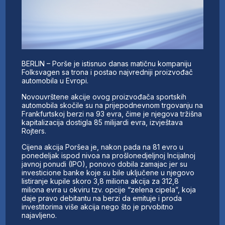
BERLIN – Porše je istisnuo danas matičnu kompaniju
Folksvagen sa trona i postao najvredniji proizvođač
automobila u Evropi.
Novouvrštene akcije ovog proizvođača sportskih
automobila skočile su na prijepodnevnom trgovanju na
Frankfurtskoj berzi na 93 evra, čime je njegova tržišna
kapitalizacija dostigla 85 milijardi evra, izvještava
Rojters.
Cijena akcija Poršea je, nakon pada na 81 evro u
ponedeljak ispod nivoa na prošlonedjeljnoj Incijalnoj
javnoj ponudi (IPO), ponovo dobila zamajac jer su
investicione banke koje su bile uključene u njegovo
listiranje kupile skoro 3,8 miliona akcija za 312,8
miliona evra u okviru tzv. opcije “zelena cipela”, koja
daje pravo debitantu na berzi da emituje i proda
investitorima više akcija nego što je prvobitno
najavljeno.