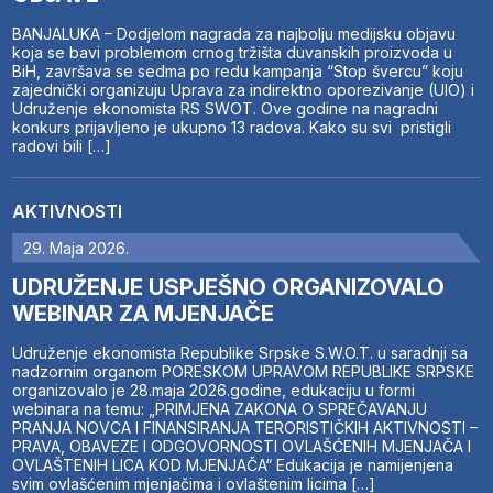
BANJALUKA – Dodjelom nagrada za najbolju medijsku objavu
koja se bavi problemom crnog tržišta duvanskih proizvoda u
BiH, završava se sedma po redu kampanja “Stop švercu” koju
zajednički organizuju Uprava za indirektno oporezivanje (UIO) i
Udruženje ekonomista RS SWOT. Ove godine na nagradni
konkurs prijavljeno je ukupno 13 radova. Kako su svi pristigli
radovi bili […]
AKTIVNOSTI
29. Maja 2026.
UDRUŽENJE USPJEŠNO ORGANIZOVALO
WEBINAR ZA MJENJAČE
Udruženje ekonomista Republike Srpske S.W.O.T. u saradnji sa
nadzornim organom PORESKOM UPRAVOM REPUBLIKE SRPSKE
organizovalo je 28.maja 2026.godine, edukaciju u formi
webinara na temu: „PRIMJENA ZAKONA O SPREČAVANJU
PRANJA NOVCA I FINANSIRANJA TERORISTIČKIH AKTIVNOSTI –
PRAVA, OBAVEZE I ODGOVORNOSTI OVLAŠĆENIH MJENJAČA I
OVLAŠTENIH LICA KOD MJENJAČA“ Edukacija je namijenjena
svim ovlašćenim mjenjačima i ovlaštenim licima […]