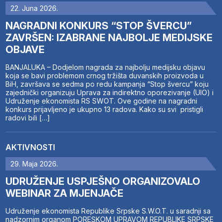
22. Juna 2026.
NAGRADNI KONKURS “STOP ŠVERCU”
ZAVRŠEN: IZABRANE NAJBOLJE MEDIJSKE
OBJAVE
BANJALUKA – Dodjelom nagrada za najbolju medijsku objavu
koja se bavi problemom crnog tržišta duvanskih proizvoda u
BiH, završava se sedma po redu kampanja “Stop švercu” koju
zajednički organizuju Uprava za indirektno oporezivanje (UIO) i
Udruženje ekonomista RS SWOT. Ove godine na nagradni
konkurs prijavljeno je ukupno 13 radova. Kako su svi pristigli
radovi bili […]
AKTIVNOSTI
29. Maja 2026.
UDRUŽENJE USPJEŠNO ORGANIZOVALO
WEBINAR ZA MJENJAČE
Udruženje ekonomista Republike Srpske S.W.O.T. u saradnji sa
nadzornim organom PORESKOM UPRAVOM REPUBLIKE SRPSKE