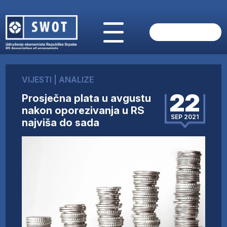
POČETNA
O NAMA
VIJESTI
|
ANALIZE
VIJESTI
22
Prosječna plata u avgustu
AKTUELNO
nakon oporezivanja u RS
ANALIZE
SEP 2021
najviša do sada
KOMPANIJE
FINANSIJE
IZ STRANIH MEDIJA
AKTIVNOSTI
SWOT INTERVJU
UČLANI SE
KONTAKT