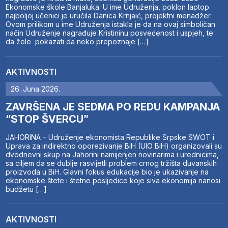
Ekonomske škole Banjaluka. U ime Udruženja, poklon laptop
najboljoj učenici je uručila Danica Krnjaić, projektni menadžer.
Ovom prilikom u ime Udruženja istakla je da na ovaj simboličan
način Udruženje nagrađuje Kristininu posvećenost i uspjeh, te
da žele pokazati da neko prepoznaje […]
AKTIVNOSTI
26. Juna 2026.
ZAVRŠENA JE SEDMA PO REDU KAMPANJA
“STOP ŠVERCU”
JAHORINA – Udruženje ekonomista Republike Srpske SWOT i
Uprava za indirektno oporezivanje BiH (UIO BiH) organizovali su
dvodnevni skup na Jahorini namijenjen novinarima i urednicima,
sa ciljem da se dublje rasvijetli problem crnog tržišta duvanskih
proizvoda u BiH. Glavni fokus edukacije bio je ukazivanje na
ekonomske štete i štetne posljedice koje siva ekonomija nanosi
budžetu […]
AKTIVNOSTI