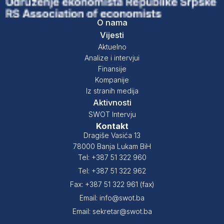
O nama
Vijesti
Aktuelno
Analize i intervjui
Finansije
Kompanije
Iz stranih medija
Aktivnosti
SWOT Intervju
Kontakt
Dragiše Vasića 13
78000 Banja Lukam BiH
Tel: +387 51 322 960
Tel: +387 51 322 962
Fax: +387 51 322 961 (fax)
Email: info@swot.ba
Email: sekretar@swot.ba