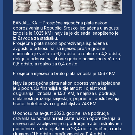
BANJALUKA – Prosječna mjesečna plata nakon
oporezivanja u Republici Srpskoj isplaćena u avgustu
iznosila je 1.025 KM i najviša je do sada, saopšteno je
iz Zavoda za statistiku.
Prosječna plata nakon oporezivanja isplaćena u
avgustu u odnosu na isti mjesec prošle godine
nominalno je veća za 6,5 odsto, a realno za 4,3 odsto,
dok je u odnosu na jul ove godine nominalno veća za
0,6 odsto, a realno za 0,4 odsto.
Prosječna mjesečna bruto plata iznosila je 1.567 KM.
Najviša prosječna plata nakon oporezivanja isplaćena
je u području finansijske djelatnosti i djelatnosti
osiguranja i iznosila je 1.501 KM, a najniža u području
djelatnosti pružanja smještaja, pripreme i posluživanja
hrane, hotelijerstvu i ugostiteljstvu 743 KM.
U odnosu na avgust 2020. godine, sva područja
ostvarila su nominalni rast plate nakon oporezivanja, a
najveći rast zabilježen je u područjima administrativne i
pomoćne uslužne djelatnosti 23,4 odsto, vađenja ruda
i kamena 11,5 odsto i građevinarstva 11,4 odsto.