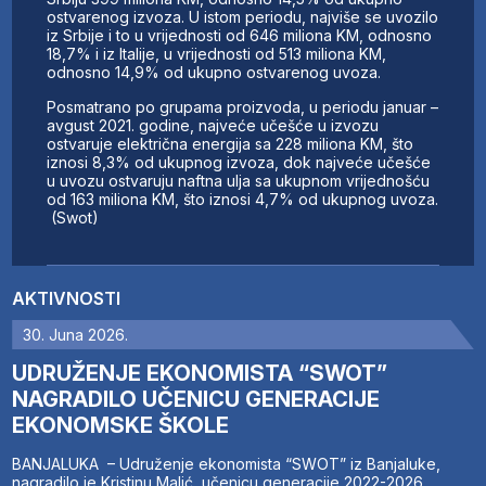
ostvarenog izvoza. U istom periodu, najviše se uvozilo
iz Srbije i to u vrijednosti od 646 miliona KM, odnosno
18,7% i iz Italije, u vrijednosti od 513 miliona KM,
odnosno 14,9% od ukupno ostvarenog uvoza.
Posmatrano po grupama proizvoda, u periodu januar –
avgust 2021. godine, najveće učešće u izvozu
ostvaruje električna energija sa 228 miliona KM, što
iznosi 8,3% od ukupnog izvoza, dok najveće učešće
u uvozu ostvaruju naftna ulja sa ukupnom vrijednošću
od 163 miliona KM, što iznosi 4,7% od ukupnog uvoza.
(Swot)
AKTIVNOSTI
30. Juna 2026.
UDRUŽENJE EKONOMISTA “SWOT”
NAGRADILO UČENICU GENERACIJE
EKONOMSKE ŠKOLE
BANJALUKA – Udruženje ekonomista “SWOT” iz Banjaluke,
nagradilo je Kristinu Malić, učenicu generacije 2022-2026