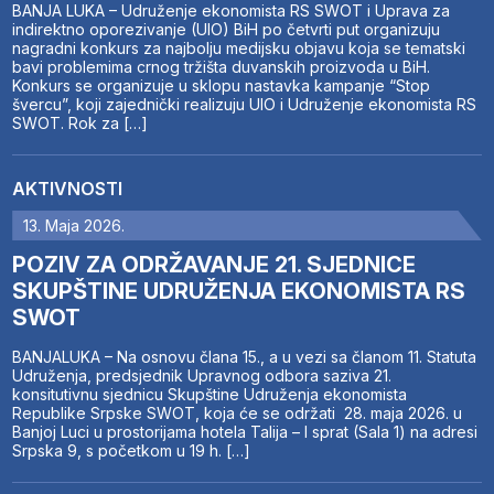
BANJA LUKA – Udruženje ekonomista RS SWOT i Uprava za
indirektno oporezivanje (UIO) BiH po četvrti put organizuju
nagradni konkurs za najbolju medijsku objavu koja se tematski
bavi problemima crnog tržišta duvanskih proizvoda u BiH.
Konkurs se organizuje u sklopu nastavka kampanje “Stop
švercu”, koji zajednički realizuju UIO i Udruženje ekonomista RS
SWOT. Rok za […]
AKTIVNOSTI
13. Maja 2026.
POZIV ZA ODRŽAVANJE 21. SJEDNICE
SKUPŠTINE UDRUŽENJA EKONOMISTA RS
SWOT
BANJALUKA – Na osnovu člana 15., a u vezi sa članom 11. Statuta
Udruženja, predsjednik Upravnog odbora saziva 21.
konsitutivnu sjednicu Skupštine Udruženja ekonomista
Republike Srpske SWOT, koja će se održati 28. maja 2026. u
Banjoj Luci u prostorijama hotela Talija – I sprat (Sala 1) na adresi
Srpska 9, s početkom u 19 h. […]