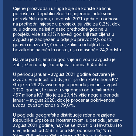
Cijene proizvoda i usluga koje se koriste za ličnu
potrošnju u Republici Srpskoj, mjerene indeksom
potrošačkih cijena, u avgustu 2021. godine u odnosu
na prethodni mjesec u prosjeku su više za 0,2%, dok
su u odnosu na isti mjesec prethodne godine u
prosjeku više za 2,1%.Najveći godišnji rast cijena u
avgustu je zabilježen u odjeljku prevoz 9,8 odsto,
goriva i maziva 17,7 odsto, zatim u odjeljku hrana i
bezalkoholna pića tri odsto, ulja i masnoće 24,3 odsto.
Najveći pad cijena na godišnjem nivou u avgustu je
zabilježen u odjeljku odjeća i obuća 9,4 odsto.
U periodu januar – avgust 2021. godine ostvaren je
izvoz u vrijednosti od dvije milijarde i 750 miliona KM,
što je za 29,2% više nego u periodu januar – avgust
2020. godine, te uvoz u vrijednosti od tri milijarde i
457 miliona KM, što je za 20,4% više nego u periodu
januar – avgust 2020, dok je procenat pokrivenosti
uvoza izvozom iznosio 79,6%.
U pogledu geografske distribucije robne razmjene
Republike Srpske sa inostranstvom, u periodu januar –
avgust 2021. godine, najviše se izvozilo u Hrvatsku i to
u vrijednosti od 416 miliona KM, odnosno 15,1% i u
Srbiju 399 miliona KM, odnosno 14,5% od ukupno