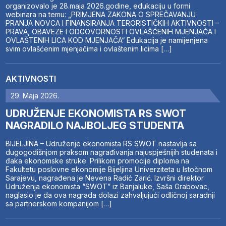
organizovalo je 28.maja 2026.godine, edukaciju u formi
webinara na temu: „PRIMJENA ZAKONA O SPREČAVANJU
PRANJA NOVCA I FINANSIRANJA TERORISTIČKIH AKTIVNOSTI –
PRAVA, OBAVEZE I ODGOVORNOSTI OVLAŠĆENIH MJENJAČA I
OVLAŠTENIH LICA KOD MJENJAČA“ Edukacija je namijenjena
svim ovlašćenim mjenjačima i ovlaštenim licima […]
AKTIVNOSTI
29. Maja 2026.
UDRUŽENJE EKONOMISTA RS SWOT
NAGRADILO NAJBOLJEG STUDENTA
BIJELJINA – Udruženje ekonomista RS SWOT nastavlja sa
dugogodišnjom praksom nagrađivanja najuspješnijih studenata i
đaka ekonomske struke. Prilikom promocije diploma na
Fakultetu poslovne ekonomije Bijeljina Univerziteta u Istočnom
Sarajevu, nagrađena je Nevena Radić Zarić. Izvršni direktor
Udruženja ekonomista “SWOT” iz Banjaluke, Saša Grabovac,
naglasio je da ova nagrada dolazi zahvaljujući odličnoj saradnji
sa partnerskom kompanijom […]