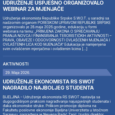
UDRUŽENJE USPJEŠNO ORGANIZOVALO
WEBINAR ZA MJENJAČE
Udruženje ekonomista Republike Srpske S.W.O.T. u saradnji sa
nadzornim organom PORESKOM UPRAVOM REPUBLIKE SRPSKE
organizovalo je 28.maja 2026.godine, edukaciju u formi
webinara na temu: „PRIMJENA ZAKONA O SPREČAVANJU
PRANJA NOVCA I FINANSIRANJA TERORISTIČKIH AKTIVNOSTI –
PRAVA, OBAVEZE I ODGOVORNOSTI OVLAŠĆENIH MJENJAČA I
OVLAŠTENIH LICA KOD MJENJAČA“ Edukacija je namijenjena
svim ovlašćenim mjenjačima i ovlaštenim licima […]
AKTIVNOSTI
29. Maja 2026.
UDRUŽENJE EKONOMISTA RS SWOT
NAGRADILO NAJBOLJEG STUDENTA
BIJELJINA – Udruženje ekonomista RS SWOT nastavlja sa
dugogodišnjom praksom nagrađivanja najuspješnijih studenata i
đaka ekonomske struke. Prilikom promocije diploma na
Fakultetu poslovne ekonomije Bijeljina Univerziteta u Istočnom
Sarajevu, nagrađena je Nevena Radić Zarić. Izvršni direktor