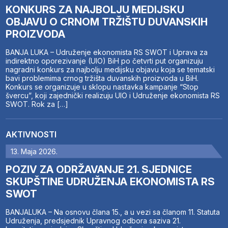
KONKURS ZA NAJBOLJU MEDIJSKU
OBJAVU O CRNOM TRŽIŠTU DUVANSKIH
PROIZVODA
BANJA LUKA – Udruženje ekonomista RS SWOT i Uprava za
indirektno oporezivanje (UIO) BiH po četvrti put organizuju
nagradni konkurs za najbolju medijsku objavu koja se tematski
bavi problemima crnog tržišta duvanskih proizvoda u BiH.
Konkurs se organizuje u sklopu nastavka kampanje “Stop
švercu”, koji zajednički realizuju UIO i Udruženje ekonomista RS
SWOT. Rok za […]
AKTIVNOSTI
13. Maja 2026.
POZIV ZA ODRŽAVANJE 21. SJEDNICE
SKUPŠTINE UDRUŽENJA EKONOMISTA RS
SWOT
BANJALUKA – Na osnovu člana 15., a u vezi sa članom 11. Statuta
Udruženja, predsjednik Upravnog odbora saziva 21.