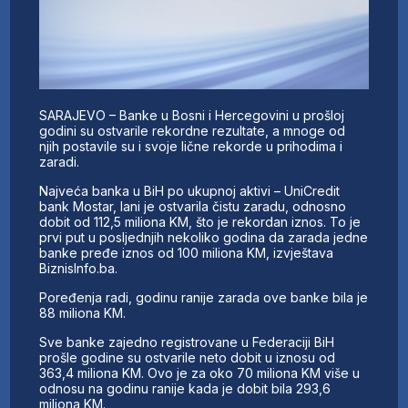
SARAJEVO – Banke u Bosni i Hercegovini u prošloj
godini su ostvarile rekordne rezultate, a mnoge od
njih postavile su i svoje lične rekorde u prihodima i
zaradi.
Najveća banka u BiH po ukupnoj aktivi – UniCredit
bank Mostar, lani je ostvarila čistu zaradu, odnosno
dobit od 112,5 miliona KM, što je rekordan iznos. To je
prvi put u posljednjih nekoliko godina da zarada jedne
banke pređe iznos od 100 miliona KM, izvještava
BiznisInfo.ba.
Poređenja radi, godinu ranije zarada ove banke bila je
88 miliona KM.
Sve banke zajedno registrovane u Federaciji BiH
prošle godine su ostvarile neto dobit u iznosu od
363,4 miliona KM. Ovo je za oko 70 miliona KM više u
odnosu na godinu ranije kada je dobit bila 293,6
miliona KM.