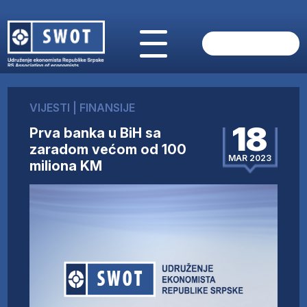
POČETNA
O NAMA
VIJESTI
|
FINANSIJE
VIJESTI
18
Prva banka u BiH sa
AKTUELNO
zaradom većom od 100
ANALIZE
MAR 2023
miliona KM
KOMPANIJE
FINANSIJE
IZ STRANIH MEDIJA
AKTIVNOSTI
SWOT INTERVJU
UČLANI SE
KONTAKT