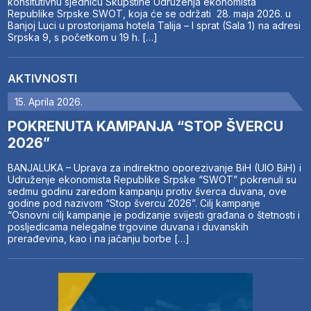
konsitutivnu sjednicu Skupštine Udruženja ekonomista
Republike Srpske SWOT, koja će se održati 28. maja 2026. u
Banjoj Luci u prostorijama hotela Talija – I sprat (Sala 1) na adresi
Srpska 9, s početkom u 19 h. […]
AKTIVNOSTI
15. Aprila 2026.
POKRENUTA KAMPANJA “STOP ŠVERCU
2026”
BANJALUKA – Uprava za indirektno oporezivanje BiH (UIO BiH) i
Udruženje ekonomista Republike Srpske “SWOT” pokrenuli su
sedmu godinu zaredom kampanju protiv šverca duvana, ove
godine pod nazivom “Stop švercu 2026”. Cilj kampanje
“Osnovni cilj kampanje je podizanje svijesti građana o štetnosti i
posljedicama nelegalne trgovine duvana i duvanskih
prerađevina, kao i na jačanju borbe […]