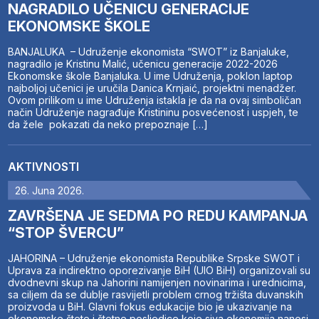
NAGRADILO UČENICU GENERACIJE
EKONOMSKE ŠKOLE
BANJALUKA – Udruženje ekonomista “SWOT” iz Banjaluke,
nagradilo je Kristinu Malić, učenicu generacije 2022-2026
Ekonomske škole Banjaluka. U ime Udruženja, poklon laptop
najboljoj učenici je uručila Danica Krnjaić, projektni menadžer.
Ovom prilikom u ime Udruženja istakla je da na ovaj simboličan
način Udruženje nagrađuje Kristininu posvećenost i uspjeh, te
da žele pokazati da neko prepoznaje […]
AKTIVNOSTI
26. Juna 2026.
ZAVRŠENA JE SEDMA PO REDU KAMPANJA
“STOP ŠVERCU”
JAHORINA – Udruženje ekonomista Republike Srpske SWOT i
Uprava za indirektno oporezivanje BiH (UIO BiH) organizovali su
dvodnevni skup na Jahorini namijenjen novinarima i urednicima,
sa ciljem da se dublje rasvijetli problem crnog tržišta duvanskih
proizvoda u BiH. Glavni fokus edukacije bio je ukazivanje na
ekonomske štete i štetne posljedice koje siva ekonomija nanosi