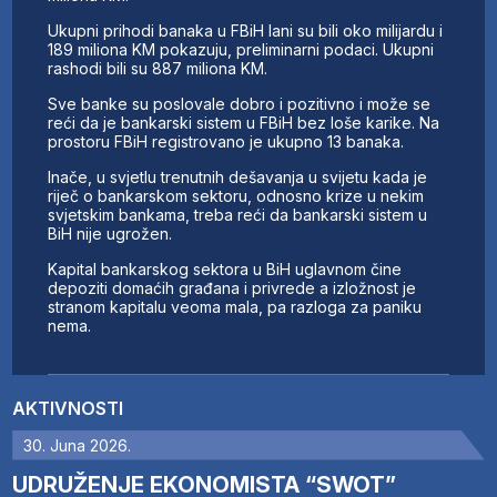
Ukupni prihodi banaka u FBiH lani su bili oko milijardu i
189 miliona KM pokazuju, preliminarni podaci. Ukupni
rashodi bili su 887 miliona KM.
Sve banke su poslovale dobro i pozitivno i može se
reći da je bankarski sistem u FBiH bez loše karike. Na
prostoru FBiH registrovano je ukupno 13 banaka.
Inače, u svjetlu trenutnih dešavanja u svijetu kada je
riječ o bankarskom sektoru, odnosno krize u nekim
svjetskim bankama, treba reći da bankarski sistem u
BiH nije ugrožen.
Kapital bankarskog sektora u BiH uglavnom čine
depoziti domaćih građana i privrede a izložnost je
stranom kapitalu veoma mala, pa razloga za paniku
nema.
AKTIVNOSTI
30. Juna 2026.
UDRUŽENJE EKONOMISTA “SWOT”