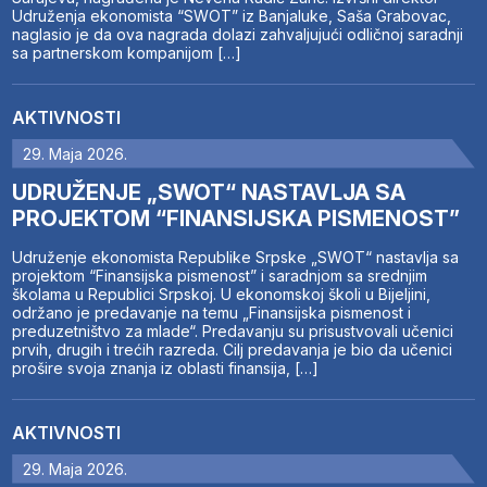
Udruženja ekonomista “SWOT” iz Banjaluke, Saša Grabovac,
naglasio je da ova nagrada dolazi zahvaljujući odličnoj saradnji
sa partnerskom kompanijom […]
AKTIVNOSTI
29. Maja 2026.
UDRUŽENJE „SWOT“ NASTAVLJA SA
PROJEKTOM “FINANSIJSKA PISMENOST”
Udruženje ekonomista Republike Srpske „SWOT“ nastavlja sa
projektom “Finansijska pismenost” i saradnjom sa srednjim
školama u Republici Srpskoj. U ekonomskoj školi u Bijeljini,
održano je predavanje na temu „Finansijska pismenost i
preduzetništvo za mlade“. Predavanju su prisustvovali učenici
prvih, drugih i trećih razreda. Cilj predavanja je bio da učenici
prošire svoja znanja iz oblasti finansija, […]
AKTIVNOSTI
29. Maja 2026.