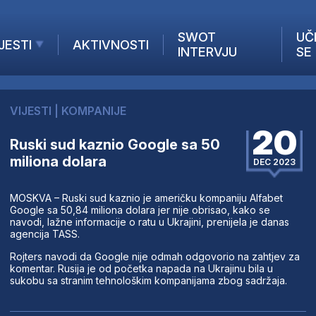
SWOT
UČ
JESTI
AKTIVNOSTI
INTERVJU
SE
AKTUELNO
ANALIZE
VIJESTI
|
KOMPANIJE
KOMPANIJE
20
INANSIJE
Ruski sud kaznio Google sa 50
miliona dolara
Z STRANIH MEDIJA
DEC 2023
MOSKVA – Ruski sud kaznio je američku kompaniju Alfabet
Google sa 50,84 miliona dolara jer nije obrisao, kako se
navodi, lažne informacije o ratu u Ukrajini, prenijela je danas
agencija TASS.
Rojters navodi da Google nije odmah odgovorio na zahtjev za
komentar. Rusija je od početka napada na Ukrajinu bila u
sukobu sa stranim tehnološkim kompanijama zbog sadržaja.