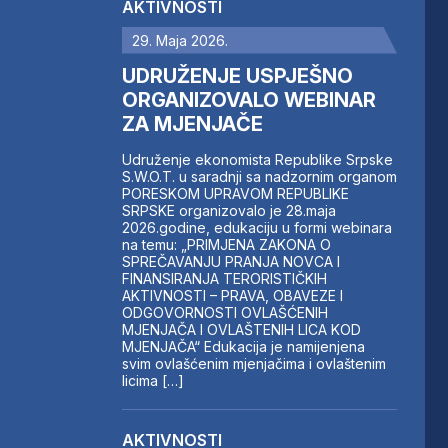
AKTIVNOSTI
29. Maja 2026.
UDRUŽENJE USPJEŠNO
ORGANIZOVALO WEBINAR
ZA MJENJAČE
Udruženje ekonomista Republike Srpske
S.W.O.T. u saradnji sa nadzornim organom
PORESKOM UPRAVOM REPUBLIKE
SRPSKE organizovalo je 28.maja
2026.godine, edukaciju u formi webinara
na temu: „PRIMJENA ZAKONA O
SPREČAVANJU PRANJA NOVCA I
FINANSIRANJA TERORISTIČKIH
AKTIVNOSTI – PRAVA, OBAVEZE I
ODGOVORNOSTI OVLAŠĆENIH
MJENJAČA I OVLAŠTENIH LICA KOD
MJENJAČA“ Edukacija je namijenjena
svim ovlašćenim mjenjačima i ovlaštenim
licima […]
AKTIVNOSTI