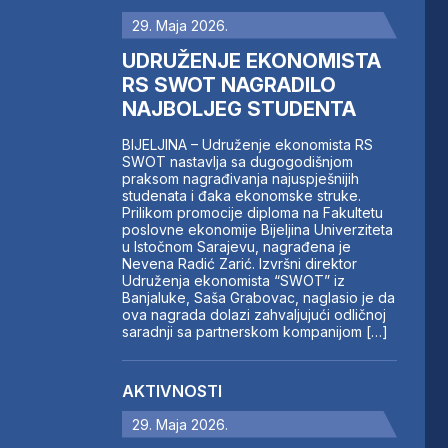
29. Maja 2026.
UDRUŽENJE EKONOMISTA
RS SWOT NAGRADILO
NAJBOLJEG STUDENTA
BIJELJINA – Udruženje ekonomista RS
SWOT nastavlja sa dugogodišnjom
praksom nagrađivanja najuspješnijih
studenata i đaka ekonomske struke.
Prilikom promocije diploma na Fakultetu
poslovne ekonomije Bijeljina Univerziteta
u Istočnom Sarajevu, nagrađena je
Nevena Radić Zarić. Izvršni direktor
Udruženja ekonomista “SWOT” iz
Banjaluke, Saša Grabovac, naglasio je da
ova nagrada dolazi zahvaljujući odličnoj
saradnji sa partnerskom kompanijom […]
AKTIVNOSTI
29. Maja 2026.