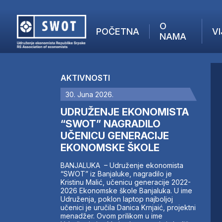
O
POČETNA
VI
NAMA
POČETNA
O NAMA
AKTIVNOSTI
VIJESTI
30. Juna 2026.
AKTUELNO
F
ANALIZE
UDRUŽENJE EKONOMISTA
I
KOMPANIJE
“SWOT” NAGRADILO
UČENICU GENERACIJE
FINANSIJE
EKONOMSKE ŠKOLE
IZ STRANIH MEDIJA
AKTIVNOSTI
BANJALUKA – Udruženje ekonomista
“SWOT” iz Banjaluke, nagradilo je
SWOT INTERVJU
Kristinu Malić, učenicu generacije 2022-
UČLANI SE
2026 Ekonomske škole Banjaluka. U ime
Udruženja, poklon laptop najboljoj
KONTAKT
učenici je uručila Danica Krnjaić, projektni
menadžer. Ovom prilikom u ime