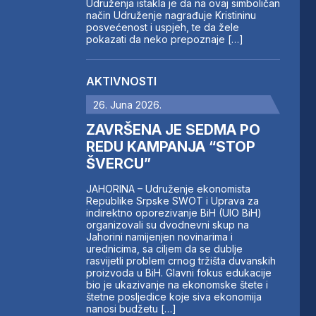
Udruženja istakla je da na ovaj simboličan
način Udruženje nagrađuje Kristininu
posvećenost i uspjeh, te da žele
pokazati da neko prepoznaje […]
AKTIVNOSTI
26. Juna 2026.
ZAVRŠENA JE SEDMA PO
REDU KAMPANJA “STOP
ŠVERCU”
JAHORINA – Udruženje ekonomista
Republike Srpske SWOT i Uprava za
indirektno oporezivanje BiH (UIO BiH)
organizovali su dvodnevni skup na
Jahorini namijenjen novinarima i
urednicima, sa ciljem da se dublje
rasvijetli problem crnog tržišta duvanskih
proizvoda u BiH. Glavni fokus edukacije
bio je ukazivanje na ekonomske štete i
štetne posljedice koje siva ekonomija
nanosi budžetu […]