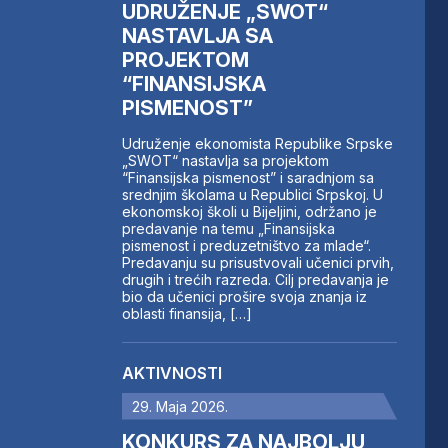
UDRUŽENJE „SWOT“
NASTAVLJA SA
PROJEKTOM
“FINANSIJSKA
PISMENOST”
Udruženje ekonomista Republike Srpske
„SWOT“ nastavlja sa projektom
“Finansijska pismenost” i saradnjom sa
srednjim školama u Republici Srpskoj. U
ekonomskoj školi u Bijeljini, održano je
predavanje na temu „Finansijska
pismenost i preduzetništvo za mlade“.
Predavanju su prisustvovali učenici prvih,
drugih i trećih razreda. Cilj predavanja je
bio da učenici prošire svoja znanja iz
oblasti finansija, […]
AKTIVNOSTI
29. Maja 2026.
KONKURS ZA NAJBOLJU