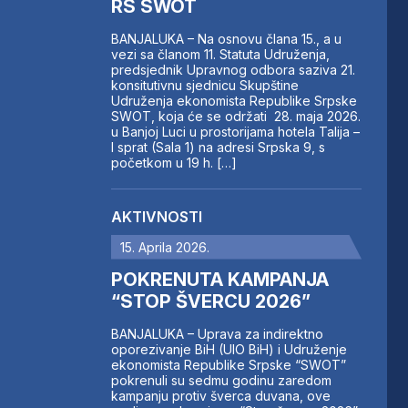
RS SWOT
BANJALUKA – Na osnovu člana 15., a u
vezi sa članom 11. Statuta Udruženja,
predsjednik Upravnog odbora saziva 21.
konsitutivnu sjednicu Skupštine
Udruženja ekonomista Republike Srpske
SWOT, koja će se održati 28. maja 2026.
u Banjoj Luci u prostorijama hotela Talija –
I sprat (Sala 1) na adresi Srpska 9, s
početkom u 19 h. […]
AKTIVNOSTI
15. Aprila 2026.
POKRENUTA KAMPANJA
“STOP ŠVERCU 2026”
BANJALUKA – Uprava za indirektno
oporezivanje BiH (UIO BiH) i Udruženje
ekonomista Republike Srpske “SWOT”
pokrenuli su sedmu godinu zaredom
kampanju protiv šverca duvana, ove