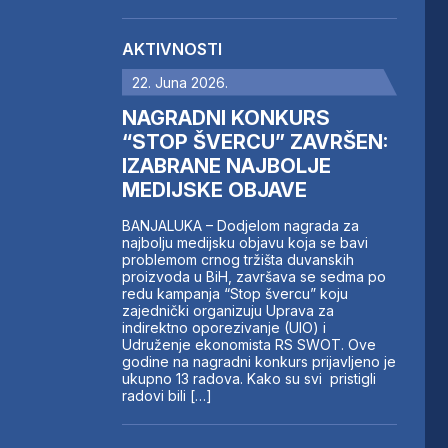
AKTIVNOSTI
22. Juna 2026.
NAGRADNI KONKURS
“STOP ŠVERCU” ZAVRŠEN:
IZABRANE NAJBOLJE
MEDIJSKE OBJAVE
BANJALUKA – Dodjelom nagrada za
najbolju medijsku objavu koja se bavi
problemom crnog tržišta duvanskih
proizvoda u BiH, završava se sedma po
redu kampanja “Stop švercu” koju
zajednički organizuju Uprava za
indirektno oporezivanje (UIO) i
Udruženje ekonomista RS SWOT. Ove
godine na nagradni konkurs prijavljeno je
ukupno 13 radova. Kako su svi pristigli
radovi bili […]