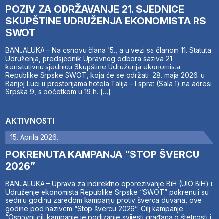
POZIV ZA ODRŽAVANJE 21. SJEDNICE
SKUPŠTINE UDRUŽENJA EKONOMISTA RS
SWOT
BANJALUKA – Na osnovu člana 15., a u vezi sa članom 11. Statuta
Udruženja, predsjednik Upravnog odbora saziva 21.
konsitutivnu sjednicu Skupštine Udruženja ekonomista
Republike Srpske SWOT, koja će se održati 28. maja 2026. u
Banjoj Luci u prostorijama hotela Talija – I sprat (Sala 1) na adresi
Srpska 9, s početkom u 19 h. […]
AKTIVNOSTI
15. Aprila 2026.
POKRENUTA KAMPANJA “STOP ŠVERCU
2026”
BANJALUKA – Uprava za indirektno oporezivanje BiH (UIO BiH) i
Udruženje ekonomista Republike Srpske “SWOT” pokrenuli su
sedmu godinu zaredom kampanju protiv šverca duvana, ove
godine pod nazivom “Stop švercu 2026”. Cilj kampanje
“Osnovni cilj kampanje je podizanje svijesti građana o štetnosti i