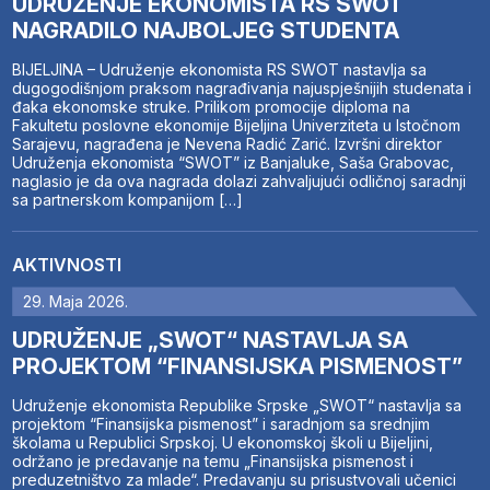
UDRUŽENJE EKONOMISTA RS SWOT
NAGRADILO NAJBOLJEG STUDENTA
BIJELJINA – Udruženje ekonomista RS SWOT nastavlja sa
dugogodišnjom praksom nagrađivanja najuspješnijih studenata i
đaka ekonomske struke. Prilikom promocije diploma na
Fakultetu poslovne ekonomije Bijeljina Univerziteta u Istočnom
Sarajevu, nagrađena je Nevena Radić Zarić. Izvršni direktor
Udruženja ekonomista “SWOT” iz Banjaluke, Saša Grabovac,
naglasio je da ova nagrada dolazi zahvaljujući odličnoj saradnji
sa partnerskom kompanijom […]
AKTIVNOSTI
29. Maja 2026.
UDRUŽENJE „SWOT“ NASTAVLJA SA
PROJEKTOM “FINANSIJSKA PISMENOST”
Udruženje ekonomista Republike Srpske „SWOT“ nastavlja sa
projektom “Finansijska pismenost” i saradnjom sa srednjim
školama u Republici Srpskoj. U ekonomskoj školi u Bijeljini,
održano je predavanje na temu „Finansijska pismenost i
preduzetništvo za mlade“. Predavanju su prisustvovali učenici