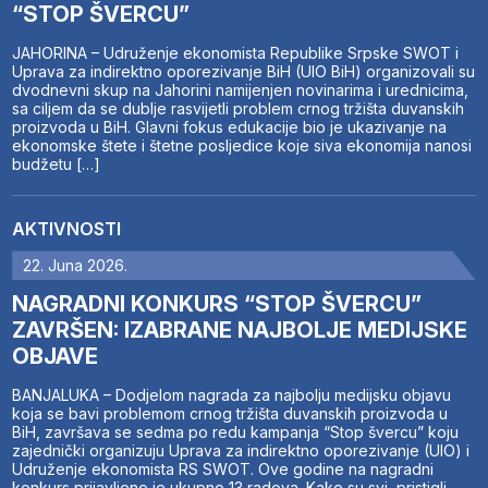
“STOP ŠVERCU”
JAHORINA – Udruženje ekonomista Republike Srpske SWOT i
Uprava za indirektno oporezivanje BiH (UIO BiH) organizovali su
dvodnevni skup na Jahorini namijenjen novinarima i urednicima,
sa ciljem da se dublje rasvijetli problem crnog tržišta duvanskih
proizvoda u BiH. Glavni fokus edukacije bio je ukazivanje na
ekonomske štete i štetne posljedice koje siva ekonomija nanosi
budžetu […]
AKTIVNOSTI
22. Juna 2026.
NAGRADNI KONKURS “STOP ŠVERCU”
ZAVRŠEN: IZABRANE NAJBOLJE MEDIJSKE
OBJAVE
BANJALUKA – Dodjelom nagrada za najbolju medijsku objavu
koja se bavi problemom crnog tržišta duvanskih proizvoda u
BiH, završava se sedma po redu kampanja “Stop švercu” koju
zajednički organizuju Uprava za indirektno oporezivanje (UIO) i
Udruženje ekonomista RS SWOT. Ove godine na nagradni
konkurs prijavljeno je ukupno 13 radova. Kako su svi pristigli