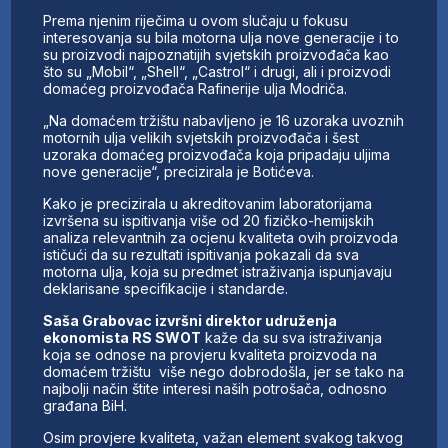
Prema njenim riječima u ovom slučaju u fokusu
interesovanja su bila motorna ulja nove generacije i to
su proizvodi najpoznatijih svjetskih proizvođača kao
što su „Mobil“, „Shell“, „Castrol“ i drugi, ali i proizvodi
domaćeg proizvođača Rafinerije ulja Modriča.
„Na domaćem tržištu nabavljenо је 16 uzoraka uvoznih
motornih ulja velikih svjetskih proizvođača i šest
uzoraka domaćeg proizvođača koja pripadaju uljima
nove generacije“, precizirala je Botićeva.
Kako je precizirala u akreditovanim laboratorijama
izvršena su ispitivanja više od 20 fizičko-hemijskih
analiza relevantnih za ocjenu kvaliteta ovih proizvoda
ističući da su rezultati ispitivanja pokazali da sva
motorna ulja, koja su predmet istraživanja ispunjavaju
deklarisane specifikacije i standarde.
Saša Grabovac izvršni direktor udruženja
ekonomista RS SWOT
kaže da su sva istraživanja
koja se odnose na provjeru kvaliteta proizvoda na
domaćem tržištu više nego dobrodošla, jer se tako na
najbolji način štite interesi naših potrošača, odnosno
građana BiH.
Osim provjere kvaliteta, važan element svakog takvog