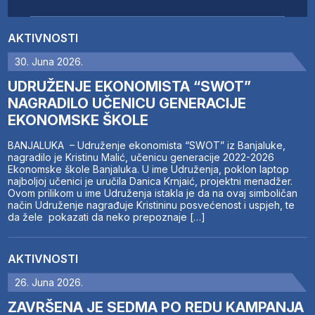
AKTIVNOSTI
30. Juna 2026.
UDRUŽENJE EKONOMISTA “SWOT”
NAGRADILO UČENICU GENERACIJE
EKONOMSKE ŠKOLE
BANJALUKA – Udruženje ekonomista “SWOT” iz Banjaluke,
nagradilo je Kristinu Malić, učenicu generacije 2022-2026
Ekonomske škole Banjaluka. U ime Udruženja, poklon laptop
najboljoj učenici je uručila Danica Krnjaić, projektni menadžer.
Ovom prilikom u ime Udruženja istakla je da na ovaj simboličan
način Udruženje nagrađuje Kristininu posvećenost i uspjeh, te
da žele pokazati da neko prepoznaje […]
AKTIVNOSTI
26. Juna 2026.
ZAVRŠENA JE SEDMA PO REDU KAMPANJA