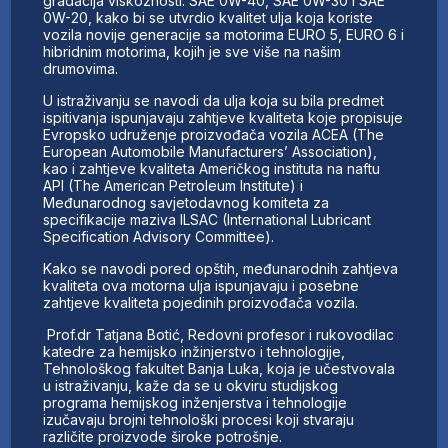
gradacija viskoznosti: SAE 0W-40, SAE 0W-30 i SAE
0W-20, kako bi se utvrdio kvalitet ulja koja koriste
vozila novije generacije sa motorima EURO 5, EURO 6 i
hibridnim motorima, kojih je sve više na našim
drumovima.
U istraživanju se navodi da ulja koja su bila predmet
ispitivanja ispunjavaju zahtjeve kvaliteta koje propisuje
Evropsko udruženje proizvođača vozila ACEA (The
European Automobile Manufacturers’ Association),
kao i zahtjeve kvaliteta Američkog instituta na naftu
API (The American Petroleum Institute) i
Međunarodnog savjetodavnog komiteta za
specifikacije maziva ILSAC (International Lubricant
Specification Advisory Committee).
Kako se navodi pored opštih, međunarodnih zahtjeva
kvaliteta ova motorna ulja ispunjavaju i posebne
zahtjeve kvaliteta pojedinih proizvođača vozila.
Prof.dr Tatjana Botić, Redovni profesor i rukovodilac
katedre za hemijsko inžinjerstvo i tehnologije,
Tehnološkog fakultet Banja Luka, koja je učestvovala
u istraživanju, kaže da se u okviru studijskog
programa hemijskog inženjerstva i tehnologije
izučavaju brojni tehnološki procesi koji stvaraju
različite proizvode široke potrošnje.