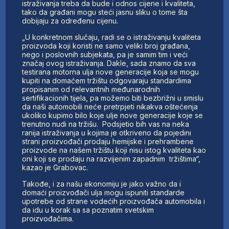
istraživanja treba da bude i odnos cijene i kvaliteta,
tako da građani mogu steći jasnu sliku o tome šta
dobijaju za određenu cijenu.
„U konkretnom slučaju, radi se o istraživanju kvaliteta
proizvoda koji koristi ne samo veliki broj građana,
nego i poslovnih subjekata, pa je samim tim i veći
značaj ovog istraživanja. Dakle, sada znamo da sva
testirana motorna ulja nove generacije koja se mogu
kupiti na domaćem tržištu odgovaraju standardima
propisanim od relevantnih međunarodnih
sertifikacionih tijela, pa možemo biti bezbrižni u smislu
da naši automobili neće pretrpjeti nikakva oštećenja
ukoliko kupimo bilo koje ulje nove generacije koje se
trenutno nudi na tržišu. Podsjetio bih vas na neka
ranija istraživanja u kojima je otkriveno da pojedini
strani proizvođači prodaju hemijske i prehrambene
proizvode na našem tržištu koji nisu istog kvaliteta kao
oni koji se prodaju na razvijenim zapadnim tržištima“,
kazao je Grabovac.
Takođe, i za našu ekonomiju je jako važno da i
domaći proizvođači ulja mogu ispuniti standarde
upotrebe od strane vodećih proizvođača automobila i
da idu u korak sa sa poznatim svetskim
proizvođačima.