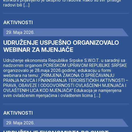
radovi bili […]
AKTIVNOSTI
29. Maja 2026.
UDRUŽENJE USPJEŠNO ORGANIZOVALO
WEBINAR ZA MJENJAČE
Udruženje ekonomista Republike Srpske S.W.O.T. u saradnji sa
nadzornim organom PORESKOM UPRAVOM REPUBLIKE SRPSKE
organizovalo je 28.maja 2026.godine, edukaciju u formi
webinara na temu: „PRIMJENA ZAKONA O SPREČAVANJU
PRANJA NOVCA I FINANSIRANJA TERORISTIČKIH AKTIVNOSTI –
PRAVA, OBAVEZE I ODGOVORNOSTI OVLAŠĆENIH MJENJAČA I
OVLAŠTENIH LICA KOD MJENJAČA“ Edukacija je namijenjena
svim ovlašćenim mjenjačima i ovlaštenim licima […]
AKTIVNOSTI
29. Maja 2026.