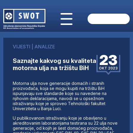
POČETNA
O NAMA
VIJESTI
|
ANALIZE
VIJESTI
23
AKTUELNO
Saznajte kakvog su kvaliteta
ANALIZE
motorna ulja na tržištu BiH
OKT 2023
KOMPANIJE
FINANSIJE
Motorna ulja nove generacije domaćih i stranih
IZ STRANIH MEDIJA
proizvođača, koja se mogu kupiti na tržištu BiH
ispunjavaju sve standarde koje su navedene na
AKTIVNOSTI
njihovim deklaracijama, navodi se u opsežnom
istraživanju koje je sproveo Tehnološki fakultet
SWOT INTERVJU
Univerziteta u Banja Luci.
UČLANI SE
U publikovanom istraživanju koje je obavljeno u
KONTAKT
akreditovanim laboratorijama testirana su 22 ulja nove
generacije, od kojih je šest domaćeg proizvođača,