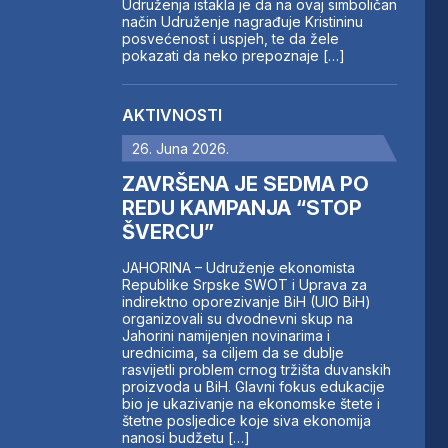
Udruženja istakla je da na ovaj simboličan
način Udruženje nagrađuje Kristininu
posvećenost i uspjeh, te da žele
pokazati da neko prepoznaje […]
AKTIVNOSTI
26. Juna 2026.
ZAVRŠENA JE SEDMA PO
REDU KAMPANJA “STOP
ŠVERCU”
JAHORINA – Udruženje ekonomista
Republike Srpske SWOT i Uprava za
indirektno oporezivanje BiH (UIO BiH)
organizovali su dvodnevni skup na
Jahorini namijenjen novinarima i
urednicima, sa ciljem da se dublje
rasvijetli problem crnog tržišta duvanskih
proizvoda u BiH. Glavni fokus edukacije
bio je ukazivanje na ekonomske štete i
štetne posljedice koje siva ekonomija
nanosi budžetu […]