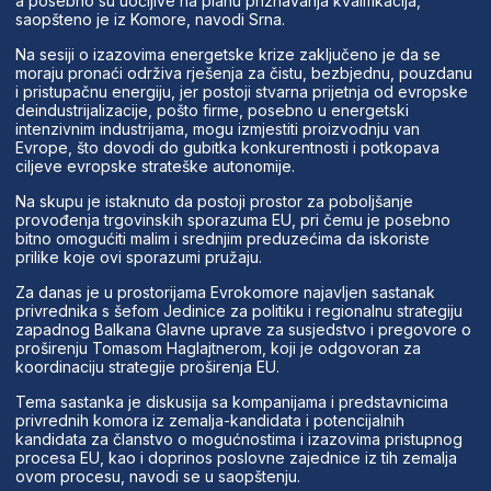
a posebno su uočljive na planu priznavanja kvalifikacija,
saopšteno je iz Komore, navodi Srna.
Na sesiji o izazovima energetske krize zaključeno je da se
moraju pronaći održiva rješenja za čistu, bezbjednu, pouzdanu
i pristupačnu energiju, jer postoji stvarna prijetnja od evropske
deindustrijalizacije, pošto firme, posebno u energetski
intenzivnim industrijama, mogu izmjestiti proizvodnju van
Evrope, što dovodi do gubitka konkurentnosti i potkopava
ciljeve evropske strateške autonomije.
Na skupu je istaknuto da postoji prostor za poboljšanje
provođenja trgovinskih sporazuma EU, pri čemu je posebno
bitno omogućiti malim i srednjim preduzećima da iskoriste
prilike koje ovi sporazumi pružaju.
Za danas je u prostorijama Evrokomore najavljen sastanak
privrednika s šefom Jedinice za politiku i regionalnu strategiju
zapadnog Balkana Glavne uprave za susjedstvo i pregovore o
proširenju Tomasom Haglajtnerom, koji je odgovoran za
koordinaciju strategije proširenja EU.
Tema sastanka je diskusija sa kompanijama i predstavnicima
privrednih komora iz zemalja-kandidata i potencijalnih
kandidata za članstvo o mogućnostima i izazovima pristupnog
procesa EU, kao i doprinos poslovne zajednice iz tih zemalja
ovom procesu, navodi se u saopštenju.