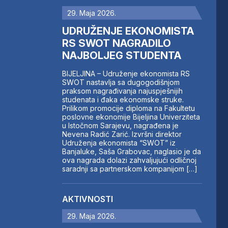
29. Maja 2026.
UDRUŽENJE EKONOMISTA
RS SWOT NAGRADILO
NAJBOLJEG STUDENTA
BIJELJINA – Udruženje ekonomista RS
SWOT nastavlja sa dugogodišnjom
praksom nagrađivanja najuspješnijih
studenata i đaka ekonomske struke.
Prilikom promocije diploma na Fakultetu
poslovne ekonomije Bijeljina Univerziteta
u Istočnom Sarajevu, nagrađena je
Nevena Radić Zarić. Izvršni direktor
Udruženja ekonomista “SWOT” iz
Banjaluke, Saša Grabovac, naglasio je da
ova nagrada dolazi zahvaljujući odličnoj
saradnji sa partnerskom kompanijom […]
AKTIVNOSTI
29. Maja 2026.