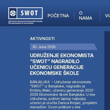
O
POČETNA
VI
NAMA
POČETNA
O NAMA
AKTIVNOSTI
VIJESTI
30. Juna 2026.
AKTUELNO
F
ANALIZE
UDRUŽENJE EKONOMISTA
I
KOMPANIJE
“SWOT” NAGRADILO
UČENICU GENERACIJE
FINANSIJE
EKONOMSKE ŠKOLE
IZ STRANIH MEDIJA
AKTIVNOSTI
BANJALUKA – Udruženje ekonomista
“SWOT” iz Banjaluke, nagradilo je
SWOT INTERVJU
Kristinu Malić, učenicu generacije 2022-
UČLANI SE
2026 Ekonomske škole Banjaluka. U ime
Udruženja, poklon laptop najboljoj
KONTAKT
učenici je uručila Danica Krnjaić, projektni
menadžer. Ovom prilikom u ime