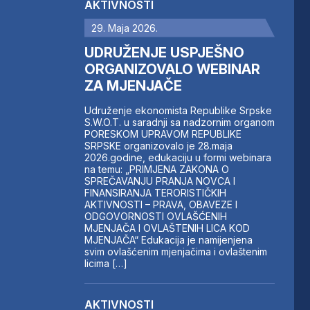
AKTIVNOSTI
29. Maja 2026.
UDRUŽENJE USPJEŠNO
ORGANIZOVALO WEBINAR
ZA MJENJAČE
Udruženje ekonomista Republike Srpske
S.W.O.T. u saradnji sa nadzornim organom
PORESKOM UPRAVOM REPUBLIKE
SRPSKE organizovalo je 28.maja
2026.godine, edukaciju u formi webinara
na temu: „PRIMJENA ZAKONA O
SPREČAVANJU PRANJA NOVCA I
FINANSIRANJA TERORISTIČKIH
AKTIVNOSTI – PRAVA, OBAVEZE I
ODGOVORNOSTI OVLAŠĆENIH
MJENJAČA I OVLAŠTENIH LICA KOD
MJENJAČA“ Edukacija je namijenjena
svim ovlašćenim mjenjačima i ovlaštenim
licima […]
AKTIVNOSTI