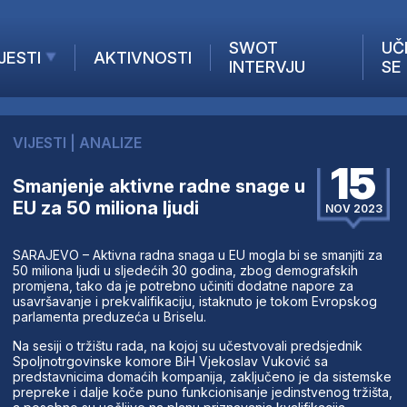
SWOT
UČ
JESTI
AKTIVNOSTI
INTERVJU
SE
AKTUELNO
ANALIZE
VIJESTI
|
ANALIZE
KOMPANIJE
15
INANSIJE
Smanjenje aktivne radne snage u
EU za 50 miliona ljudi
Z STRANIH MEDIJA
NOV 2023
SARAJEVO – Aktivna radna snaga u EU mogla bi se smanjiti za
50 miliona ljudi u sljedećih 30 godina, zbog demografskih
promjena, tako da je potrebno učiniti dodatne napore za
usavršavanje i prekvalifikaciju, istaknuto je tokom Evropskog
parlamenta preduzeća u Briselu.
Na sesiji o tržištu rada, na kojoj su učestvovali predsjednik
Spoljnotrgovinske komore BiH Vjekoslav Vuković sa
predstavnicima domaćih kompanija, zaključeno je da sistemske
prepreke i dalje koče puno funkcionisanje jedinstvenog tržišta,