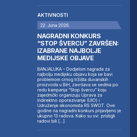
AKTIVNOSTI
22. Juna 2026.
NAGRADNI KONKURS
“STOP ŠVERCU” ZAVRŠEN:
IZABRANE NAJBOLJE
MEDIJSKE OBJAVE
BANJALUKA – Dodjelom nagrada za
najbolju medijsku objavu koja se bavi
problemom crnog tržišta duvanskih
proizvoda u BiH, završava se sedma po
redu kampanja “Stop švercu” koju
zajednički organizuju Uprava za
indirektno oporezivanje (UIO) i
Udruženje ekonomista RS SWOT. Ove
godine na nagradni konkurs prijavljeno je
ukupno 13 radova. Kako su svi pristigli
radovi bili […]