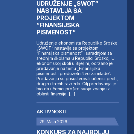
UDRUŽENJE „SWOT“
NASTAVLJA SA
PROJEKTOM
“FINANSIJSKA
PISMENOST”
Udruženje ekonomista Republike Srpske
„SWOT“ nastavlja sa projektom
“Finansijska pismenost” i saradnjom sa
srednjim školama u Republici Srpskoj. U
ekonomskoj školi u Bijeljini, održano je
predavanje na temu „Finansijska
pismenost i preduzetništvo za mlade“.
Predavanju su prisustvovali učenici prvih,
drugih i trećih razreda. Cilj predavanja je
bio da učenici prošire svoja znanja iz
oblasti finansija, […]
AKTIVNOSTI
29. Maja 2026.
KONKURS ZA NAJBOLJU