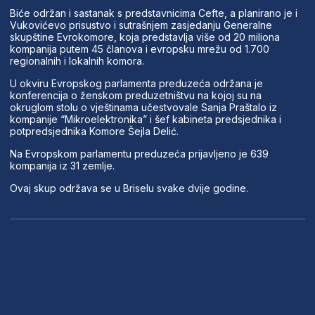
Biće održan i sastanak s predstavnicima Cefte, a planirano je i
Vukovićevo prisustvo i sutrašnjem zasjedanju Generalne
skupštine Evrokomore, koja predstavlja više od 20 miliona
kompanija putem 45 članova i evropsku mrežu od 1.700
regionalnih i lokalnih komora.
U okviru Evropskog parlamenta preduzeća održana je
konferencija o ženskom preduzetništvu na kojoj su na
okruglom stolu o vještinama učestvovale Sanja Praštalo iz
kompanije “Mikroelektronika” i šef kabineta predsjednika i
potpredsjednika Komore Šejla Delić.
Na Evropskom parlamentu preduzeća prijavljeno je 639
kompanija iz 31 zemlje.
Ovaj skup održava se u Briselu svake dvije godine.