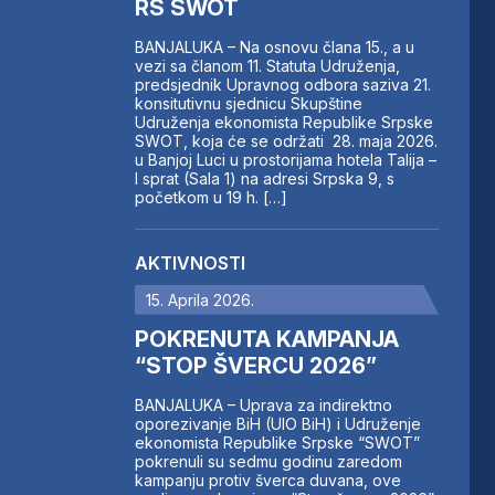
RS SWOT
BANJALUKA – Na osnovu člana 15., a u
vezi sa članom 11. Statuta Udruženja,
predsjednik Upravnog odbora saziva 21.
konsitutivnu sjednicu Skupštine
Udruženja ekonomista Republike Srpske
SWOT, koja će se održati 28. maja 2026.
u Banjoj Luci u prostorijama hotela Talija –
I sprat (Sala 1) na adresi Srpska 9, s
početkom u 19 h. […]
AKTIVNOSTI
15. Aprila 2026.
POKRENUTA KAMPANJA
“STOP ŠVERCU 2026”
BANJALUKA – Uprava za indirektno
oporezivanje BiH (UIO BiH) i Udruženje
ekonomista Republike Srpske “SWOT”
pokrenuli su sedmu godinu zaredom
kampanju protiv šverca duvana, ove