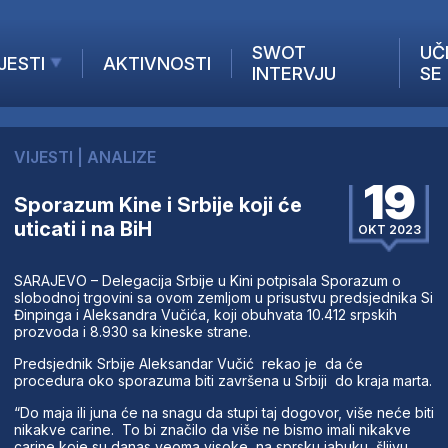
SWOT
UČ
JESTI
AKTIVNOSTI
INTERVJU
SE
AKTUELNO
ANALIZE
VIJESTI
|
ANALIZE
KOMPANIJE
19
INANSIJE
Sporazum Kine i Srbije koji će
uticati i na BiH
Z STRANIH MEDIJA
OKT 2023
SARAJEVO – Delegacija Srbije u Kini potpisala Sporazum o
slobodnoj trgovini sa ovom zemljom u prisustvu predsjednika Si
Đinpinga i Aleksandra Vučića, koji obuhvata 10.412 srpskih
prozvoda i 8.930 sa kineske strane.
Predsjednik Srbije Aleksandar Vučić rekao je da će
procedura oko sporazuma biti završena u Srbiji do kraja marta.
“Do maja ili juna će na snagu da stupi taj dogovor, više neće biti
nikakve carine. To bi značilo da više ne bismo imali nikakve
carine koje su danas veoma visoke, na sprsku jabuku, šljivu,