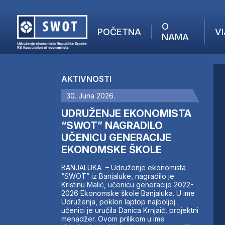
O
POČETNA
VI
NAMA
POČETNA
O NAMA
AKTIVNOSTI
VIJESTI
30. Juna 2026.
AKTUELNO
F
ANALIZE
UDRUŽENJE EKONOMISTA
I
KOMPANIJE
“SWOT” NAGRADILO
UČENICU GENERACIJE
FINANSIJE
EKONOMSKE ŠKOLE
IZ STRANIH MEDIJA
AKTIVNOSTI
BANJALUKA – Udruženje ekonomista
“SWOT” iz Banjaluke, nagradilo je
SWOT INTERVJU
Kristinu Malić, učenicu generacije 2022-
UČLANI SE
2026 Ekonomske škole Banjaluka. U ime
Udruženja, poklon laptop najboljoj
KONTAKT
učenici je uručila Danica Krnjaić, projektni
menadžer. Ovom prilikom u ime