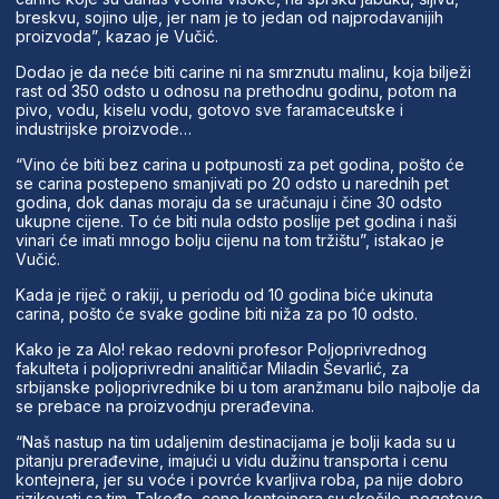
breskvu, sojino ulje, jer nam je to jedan od najprodavanijih
proizvoda”, kazao je Vučić.
Dodao je da neće biti carine ni na smrznutu malinu, koja bilježi
rast od 350 odsto u odnosu na prethodnu godinu, potom na
pivo, vodu, kiselu vodu, gotovo sve faramaceutske i
industrijske proizvode…
“Vino će biti bez carina u potpunosti za pet godina, pošto će
se carina postepeno smanjivati po 20 odsto u narednih pet
godina, dok danas moraju da se uračunaju i čine 30 odsto
ukupne cijene. To će biti nula odsto poslije pet godina i naši
vinari će imati mnogo bolju cijenu na tom tržištu”, istakao je
Vučić.
Kada je riječ o rakiji, u periodu od 10 godina biće ukinuta
carina, pošto će svake godine biti niža za po 10 odsto.
Kako je za Alo! rekao redovni profesor Poljoprivrednog
fakulteta i poljoprivredni analitičar Miladin Ševarlić, za
srbijanske poljoprivrednike bi u tom aranžmanu bilo najbolje da
se prebace na proizvodnju prerađevina.
“Naš nastup na tim udaljenim destinacijama je bolji kada su u
pitanju prerađevine, imajući u vidu dužinu transporta i cenu
kontejnera, jer su voće i povrće kvarljiva roba, pa nije dobro
rizikovati sa tim. Takođe, cene kontejnera su skočile, pogotovo