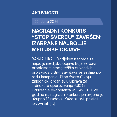
AKTIVNOSTI
22. Juna 2026.
NAGRADNI KONKURS
“STOP ŠVERCU” ZAVRŠEN:
IZABRANE NAJBOLJE
MEDIJSKE OBJAVE
BANJALUKA – Dodjelom nagrada za
najbolju medijsku objavu koja se bavi
problemom crnog tržišta duvanskih
proizvoda u BiH, završava se sedma po
redu kampanja “Stop švercu” koju
zajednički organizuju Uprava za
indirektno oporezivanje (UIO) i
Udruženje ekonomista RS SWOT. Ove
godine na nagradni konkurs prijavljeno je
ukupno 13 radova. Kako su svi pristigli
radovi bili […]