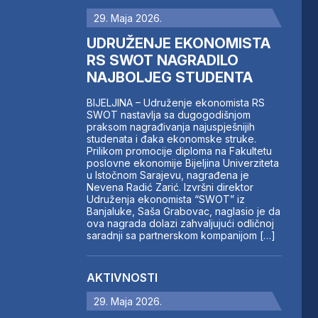
29. Maja 2026.
UDRUŽENJE EKONOMISTA
RS SWOT NAGRADILO
NAJBOLJEG STUDENTA
BIJELJINA – Udruženje ekonomista RS
SWOT nastavlja sa dugogodišnjom
praksom nagrađivanja najuspješnijih
studenata i đaka ekonomske struke.
Prilikom promocije diploma na Fakultetu
poslovne ekonomije Bijeljina Univerziteta
u Istočnom Sarajevu, nagrađena je
Nevena Radić Zarić. Izvršni direktor
Udruženja ekonomista “SWOT” iz
Banjaluke, Saša Grabovac, naglasio je da
ova nagrada dolazi zahvaljujući odličnoj
saradnji sa partnerskom kompanijom […]
AKTIVNOSTI
29. Maja 2026.