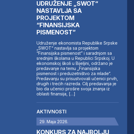
UDRUŽENJE „SWOT“
NASTAVLJA SA
PROJEKTOM
“FINANSIJSKA
PISMENOST”
Udruženje ekonomista Republike Srpske
„SWOT“ nastavlja sa projektom
“Finansijska pismenost” i saradnjom sa
srednjim školama u Republici Srpskoj. U
ekonomskoj školi u Bijeljini, održano je
predavanje na temu „Finansijska
pismenost i preduzetništvo za mlade“.
Predavanju su prisustvovali učenici prvih,
drugih i trećih razreda. Cilj predavanja je
bio da učenici prošire svoja znanja iz
oblasti finansija, […]
AKTIVNOSTI
29. Maja 2026.
KONKURS ZA NAJBOLJU