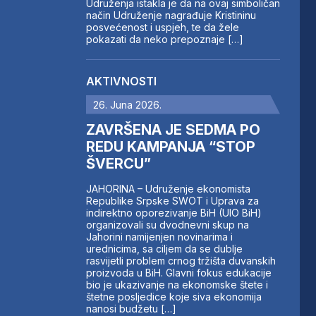
Udruženja istakla je da na ovaj simboličan
način Udruženje nagrađuje Kristininu
posvećenost i uspjeh, te da žele
pokazati da neko prepoznaje […]
AKTIVNOSTI
26. Juna 2026.
ZAVRŠENA JE SEDMA PO
REDU KAMPANJA “STOP
ŠVERCU”
JAHORINA – Udruženje ekonomista
Republike Srpske SWOT i Uprava za
indirektno oporezivanje BiH (UIO BiH)
organizovali su dvodnevni skup na
Jahorini namijenjen novinarima i
urednicima, sa ciljem da se dublje
rasvijetli problem crnog tržišta duvanskih
proizvoda u BiH. Glavni fokus edukacije
bio je ukazivanje na ekonomske štete i
štetne posljedice koje siva ekonomija
nanosi budžetu […]