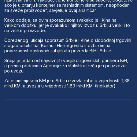
ako je u pitanju kontejner sa rashladnim sistemom, neophodan
za sveže proizvode”, savjetuje ovaj analitičar.
Kako dodaje, sa ovim sporazumom svakako je i Kina na
velikom dobitku, jer je svakako i njihov izvoz u Srbiju veliki i to
na velike proizvode.
Određenog uticaja sporazum Srbije i Kine o slobodnoj trgovini
mogao bi biti i na Bosnu i Hercegovinu s ozbirom na
povezanost poslovnih subjekata privreda BiH i Srbije.
Srbija je jedan od najvažnijih vanjskotrgovinskih partnera BiH,
a prema podacima Agencije za statistiku treća je i po izvozu i
po uvozu.
Za osam mjeseci BIH je u Srbiju izvezla robe u vrijednosti 1,38
mlrd KM, a uvezla u vrijednosti 1,89 mlrd KM. (Indikator)