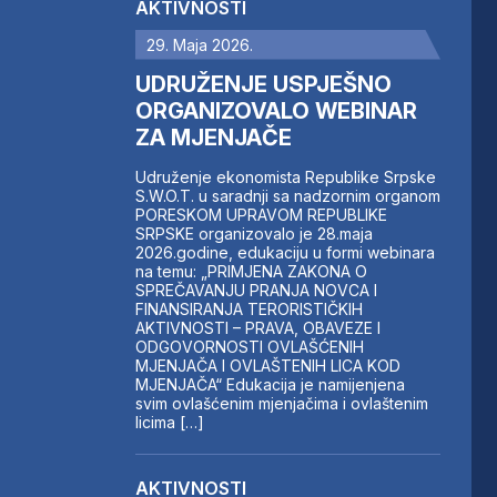
AKTIVNOSTI
29. Maja 2026.
UDRUŽENJE USPJEŠNO
ORGANIZOVALO WEBINAR
ZA MJENJAČE
Udruženje ekonomista Republike Srpske
S.W.O.T. u saradnji sa nadzornim organom
PORESKOM UPRAVOM REPUBLIKE
SRPSKE organizovalo je 28.maja
2026.godine, edukaciju u formi webinara
na temu: „PRIMJENA ZAKONA O
SPREČAVANJU PRANJA NOVCA I
FINANSIRANJA TERORISTIČKIH
AKTIVNOSTI – PRAVA, OBAVEZE I
ODGOVORNOSTI OVLAŠĆENIH
MJENJAČA I OVLAŠTENIH LICA KOD
MJENJAČA“ Edukacija je namijenjena
svim ovlašćenim mjenjačima i ovlaštenim
licima […]
AKTIVNOSTI