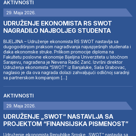
AKTIVNOSTI
29. Maja 2026.
UDRUŽENJE EKONOMISTA RS SWOT
NAGRADILO NAJBOLJEG STUDENTA
BIJELJINA – Udruženje ekonomista RS SWOT nastavlja sa
dugogodišnjom praksom nagrađivanja najuspješnijih studenata i
đaka ekonomske struke. Prilikom promocije diploma na
Fakultetu poslovne ekonomije Bijeljina Univerziteta u Istočnom
Sarajevu, nagrađena je Nevena Radić Zarić. Izvršni direktor
Udruženja ekonomista “SWOT” iz Banjaluke, Saša Grabovac,
naglasio je da ova nagrada dolazi zahvaljujući odličnoj saradnji
sa partnerskom kompanijom […]
AKTIVNOSTI
29. Maja 2026.
UDRUŽENJE „SWOT“ NASTAVLJA SA
PROJEKTOM “FINANSIJSKA PISMENOST”
Udruženje ekonomista Republike Srpske „SWOT“ nastavlja sa