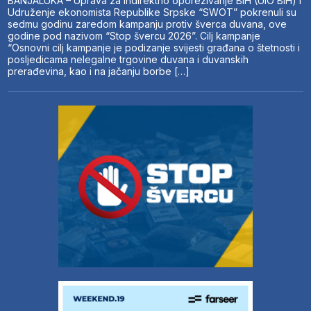
BANJALUKA – Uprava za indirektno oporezivanje BiH (UIO BiH) i
Udruženje ekonomista Republike Srpske “SWOT” pokrenuli su
sedmu godinu zaredom kampanju protiv šverca duvana, ove
godine pod nazivom “Stop švercu 2026”. Cilj kampanje
“Osnovni cilj kampanje je podizanje svijesti građana o štetnosti i
posljedicama nelegalne trgovine duvana i duvanskih
prerađevina, kao i na jačanju borbe […]