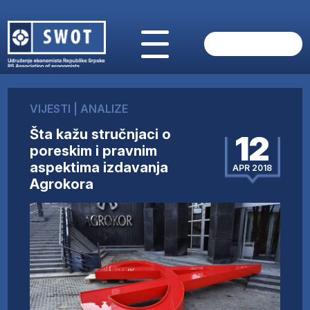
POČETNA
O NAMA
VIJESTI
|
ANALIZE
VIJESTI
Šta kažu stručnjaci o
AKTUELNO
12
poreskim i pravnim
ANALIZE
aspektima izdavanja
APR 2018
KOMPANIJE
Agrokora
FINANSIJE
IZ STRANIH MEDIJA
AKTIVNOSTI
SWOT INTERVJU
UČLANI SE
KONTAKT