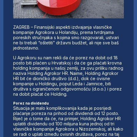
ZAGREB – Finansijski aspekti izdvajanja vlasničke
kompanije Agrokora u Holandiju, prema tvrdnjama
poreskih stručnjaka s kojima smo razgovarali, ustvari
ne bi trebali “oštetiti” državni budžet, ali nije sve baš
jednostavno.
U Agrokoru su nam rekli da će porez na dobit od 18
posto biti plaćen u Hrvatskoj i da će ga plaćati krovna
holding kompanija u našoj zemlji, za ovu priliku radnog
naziva Holding Agrokor HR. Naime, Holding Agrokor
HR bit će dioničko društvo (d.d.), dok će ovisne
kompanije u Holdingu, poput Leda i Jamnice, biti
društva s ograničenom odgovornošću (d.o.o.) i porez
na dobit plaćat će Holding.
Porez na dividendu
Situacija je malo komplikovanija kada je posrijedi
plaćanje poreza na prihod od dividendi od 12 posto.
Riječ je o tome da će, na primjer, Holding Agrokor HR
uplatiti dividendu od 100 milijuna kuna jednoj od tri
vlasničke kompanije Agrokora u Nizozemskoj, ali kako
se radi o uplati između ovisnih društava, porez na taj