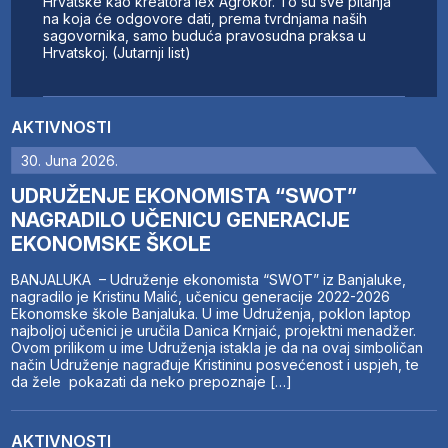
Hrvatske kao kreatora lex Agrokor. To su sve pitanja
na koja će odgovore dati, prema tvrdnjama naših
sagovornika, samo buduća pravosudna praksa u
Hrvatskoj. (Jutarnji list)
AKTIVNOSTI
30. Juna 2026.
UDRUŽENJE EKONOMISTA “SWOT”
NAGRADILO UČENICU GENERACIJE
EKONOMSKE ŠKOLE
BANJALUKA – Udruženje ekonomista “SWOT” iz Banjaluke,
nagradilo je Kristinu Malić, učenicu generacije 2022-2026
Ekonomske škole Banjaluka. U ime Udruženja, poklon laptop
najboljoj učenici je uručila Danica Krnjaić, projektni menadžer.
Ovom prilikom u ime Udruženja istakla je da na ovaj simboličan
način Udruženje nagrađuje Kristininu posvećenost i uspjeh, te
da žele pokazati da neko prepoznaje […]
AKTIVNOSTI