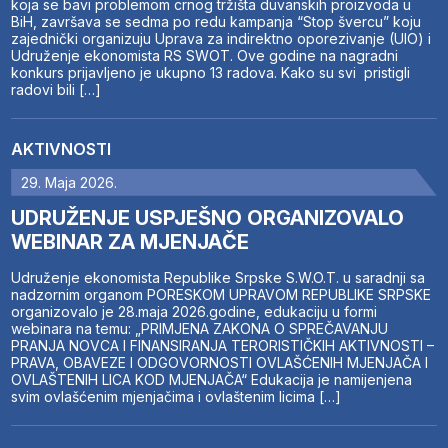
koja se bavi problemom crnog tržišta duvanskih proizvoda u
BiH, završava se sedma po redu kampanja “Stop švercu” koju
zajednički organizuju Uprava za indirektno oporezivanje (UIO) i
Udruženje ekonomista RS SWOT. Ove godine na nagradni
konkurs prijavljeno je ukupno 13 radova. Kako su svi pristigli
radovi bili […]
AKTIVNOSTI
29. Maja 2026.
UDRUŽENJE USPJEŠNO ORGANIZOVALO
WEBINAR ZA MJENJAČE
Udruženje ekonomista Republike Srpske S.W.O.T. u saradnji sa
nadzornim organom PORESKOM UPRAVOM REPUBLIKE SRPSKE
organizovalo je 28.maja 2026.godine, edukaciju u formi
webinara na temu: „PRIMJENA ZAKONA O SPREČAVANJU
PRANJA NOVCA I FINANSIRANJA TERORISTIČKIH AKTIVNOSTI –
PRAVA, OBAVEZE I ODGOVORNOSTI OVLAŠĆENIH MJENJAČA I
OVLAŠTENIH LICA KOD MJENJAČA“ Edukacija je namijenjena
svim ovlašćenim mjenjačima i ovlaštenim licima […]