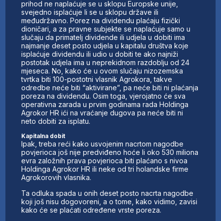
prihod ne naplaćuje se u sklopu Europske unije,
svejedno isplaćuje li se u sklopu države ili
međudržavno. Porez na dividendu plaćaju fizički
dioničari, a za pravne subjekte se naplaćuje samo u
slučaju da primatelj dividende ili udjela u dobiti ima
najmanje deset posto udjela u kapitalu društva koje
isplaćuje dividendu ili udio u dobiti te ako najniži
postotak udjela ima u neprekidnom razdoblju od 24
mjeseca. No, kako će u ovom slučaju nizozemska
tvrtka biti 100-postotni vlasnik Agrokora, takve
odredbe neće biti “aktivirane”, pa neće biti ni plaćanja
poreza na dividendu. Osim toga, vjerojatno će sva
operativna zarada u prvim godinama rada Holdinga
Agrokor HR ići na vraćanje dugova pa neće biti ni
neto dobiti za isplatu.
Kapitalna dobit
Ipak, treba reći kako usvojenim nacrtom nagodbe
povjerioca još nije predviđeno hoće li oko 530 miliona
evra založnih prava povjerioca biti plaćano s nivoa
Holdinga Agrokor HR ili neke od tri holandske firme
Agrokorovih vlasnika.
Ta odluka spada u onih deset posto nacrta nagodbe
koji još nisu dogovoreni, a o tome, kako vidimo, zavisi
kako će se plaćati određene vrste poreza.