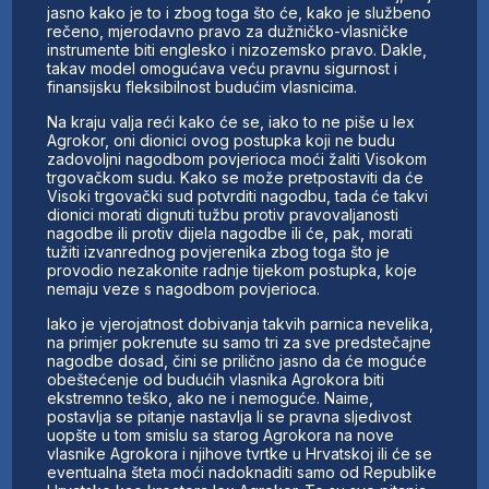
jasno kako je to i zbog toga što će, kako je službeno
rečeno, mjerodavno pravo za dužničko-vlasničke
instrumente biti englesko i nizozemsko pravo. Dakle,
takav model omogućava veću pravnu sigurnost i
finansijsku fleksibilnost budućim vlasnicima.
Na kraju valja reći kako će se, iako to ne piše u lex
Agrokor, oni dionici ovog postupka koji ne budu
zadovoljni nagodbom povjerioca moći žaliti Visokom
trgovačkom sudu. Kako se može pretpostaviti da će
Visoki trgovački sud potvrditi nagodbu, tada će takvi
dionici morati dignuti tužbu protiv pravovaljanosti
nagodbe ili protiv dijela nagodbe ili će, pak, morati
tužiti izvanrednog povjerenika zbog toga što je
provodio nezakonite radnje tijekom postupka, koje
nemaju veze s nagodbom povjerioca.
Iako je vjerojatnost dobivanja takvih parnica nevelika,
na primjer pokrenute su samo tri za sve predstečajne
nagodbe dosad, čini se prilično jasno da će moguće
obeštećenje od budućih vlasnika Agrokora biti
ekstremno teško, ako ne i nemoguće. Naime,
postavlja se pitanje nastavlja li se pravna sljedivost
uopšte u tom smislu sa starog Agrokora na nove
vlasnike Agrokora i njihove tvrtke u Hrvatskoj ili će se
eventualna šteta moći nadoknaditi samo od Republike