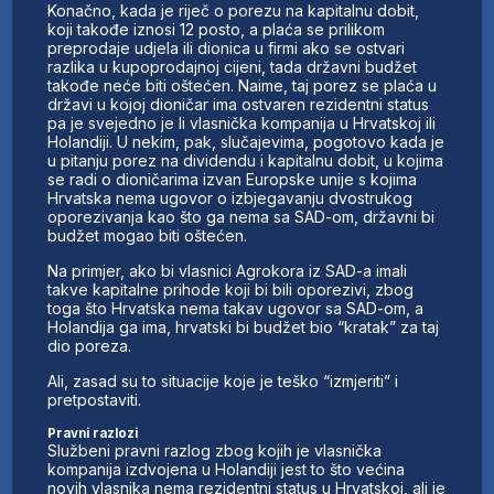
Konačno, kada je riječ o porezu na kapitalnu dobit,
koji takođe iznosi 12 posto, a plaća se prilikom
preprodaje udjela ili dionica u firmi ako se ostvari
razlika u kupoprodajnoj cijeni, tada državni budžet
takođe neće biti oštećen. Naime, taj porez se plaća u
državi u kojoj dioničar ima ostvaren rezidentni status
pa je svejedno je li vlasnička kompanija u Hrvatskoj ili
Holandiji. U nekim, pak, slučajevima, pogotovo kada je
u pitanju porez na dividendu i kapitalnu dobit, u kojima
se radi o dioničarima izvan Europske unije s kojima
Hrvatska nema ugovor o izbjegavanju dvostrukog
oporezivanja kao što ga nema sa SAD-om, državni bi
budžet mogao biti oštećen.
Na primjer, ako bi vlasnici Agrokora iz SAD-a imali
takve kapitalne prihode koji bi bili oporezivi, zbog
toga što Hrvatska nema takav ugovor sa SAD-om, a
Holandija ga ima, hrvatski bi budžet bio “kratak” za taj
dio poreza.
Ali, zasad su to situacije koje je teško “izmjeriti” i
pretpostaviti.
Pravni razlozi
Službeni pravni razlog zbog kojih je vlasnička
kompanija izdvojena u Holandiji jest to što većina
novih vlasnika nema rezidentni status u Hrvatskoj, ali je