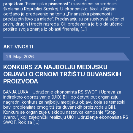
projektom “Finansijska pismenost” i saradnjom sa srednjim
školama u Republici Srpskoj. U ekonomskoj školi u Bijeljini,
održano je predavanje na temu „Finansijska pismenost i
preduzetništvo za mlade“. Predavanju su prisustvovali učenici
prvih, drugih i trećih razreda. Cilj predavanja je bio da učenici
prošire svoja znanja iz oblasti finansija, […]
AKTIVNOSTI
29. Maja 2026.
KONKURS ZA NAJBOLJU MEDIJSKU
OBJAVU O CRNOM TRŽIŠTU DUVANSKIH
PROIZVODA
BANJA LUKA – Udruženje ekonomista RS SWOT i Uprava za
indirektno oporezivanje (UIO) BiH po četvrti put organizuju
nagradni konkurs za najbolju medijsku objavu koja se tematski
bavi problemima crnog tržišta duvanskih proizvoda u BiH.
Konkurs se organizuje u sklopu nastavka kampanje “Stop
švercu”, koji zajednički realizuju UIO i Udruženje ekonomista RS
SWOT. Rok za […]