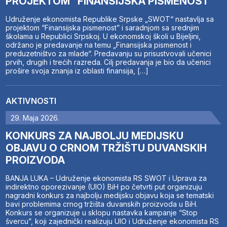
PROJEKTOM “FINANSIJSKA PISMENOST”
Udruženje ekonomista Republike Srpske „SWOT“ nastavlja sa
projektom “Finansijska pismenost” i saradnjom sa srednjim
školama u Republici Srpskoj. U ekonomskoj školi u Bijeljini,
održano je predavanje na temu „Finansijska pismenost i
preduzetništvo za mlade“. Predavanju su prisustvovali učenici
prvih, drugih i trećih razreda. Cilj predavanja je bio da učenici
prošire svoja znanja iz oblasti finansija, […]
AKTIVNOSTI
29. Maja 2026.
KONKURS ZA NAJBOLJU MEDIJSKU
OBJAVU O CRNOM TRŽIŠTU DUVANSKIH
PROIZVODA
BANJA LUKA – Udruženje ekonomista RS SWOT i Uprava za
indirektno oporezivanje (UIO) BiH po četvrti put organizuju
nagradni konkurs za najbolju medijsku objavu koja se tematski
bavi problemima crnog tržišta duvanskih proizvoda u BiH.
Konkurs se organizuje u sklopu nastavka kampanje “Stop
švercu”, koji zajednički realizuju UIO i Udruženje ekonomista RS