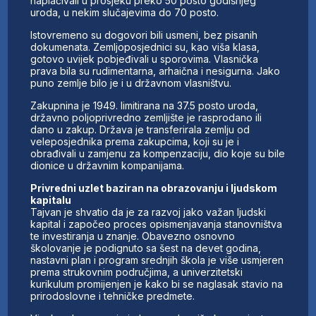
naplaćivali u prosjeku preko 50 posto godišnjeg
uroda, u nekim slučajevima do 70 posto.
Istovremeno su dogovori bili usmeni, bez pisanih
dokumenata. Zemljoposjednici su, kao viša klasa,
gotovo uvijek pobjeđivali u sporovima. Vlasnička
prava bila su rudimentarna, arhaična i nesigurna. Jako
puno zemlje bilo je i u državnom vlasništvu.
Zakupnina je 1949. limitirana na 37.5 posto uroda,
državno poljoprivredno zemljište je rasprodano ili
dano u zakup. Država je transferirala zemlju od
veleposjednika prema zakupcima, koji su je i
obrađivali u zamjenu za kompenzaciju, dio koje su bile
dionice u državnim kompanijama.
Privredni uzlet baziran na obrazovanju i ljudskom
kapitalu
Tajvan je shvatio da je za razvoj jako važan ljudski
kapital i započeo proces opismenjavanja stanovništva
te investiranja u znanje. Obavezno osnovno
školovanje je podignuto sa šest na devet godina,
nastavni plan i program srednjih škola je više usmjeren
prema strukovnim područjima, a univerzitetski
kurikulum promijenjen je kako bi se naglasak stavio na
prirodoslovne i tehničke predmete.