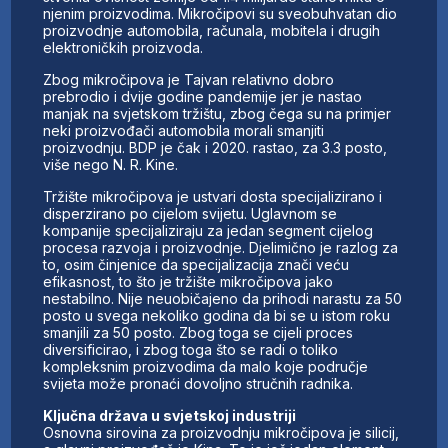
njenim proizvodima. Mikročipovi su sveobuhvatan dio
proizvodnje automobila, računala, mobitela i drugih
elektroničkih proizvoda.
Zbog mikročipova je Tajvan relativno dobro
prebrodio i dvije godine pandemije jer je nastao
manjak na svjetskom tržištu, zbog čega su na primjer
neki proizvođači automobila morali smanjiti
proizvodnju. BDP je čak i 2020. rastao, za 3.3 posto,
više nego N. R. Kine.
Tržište mikročipova je ustvari dosta specijalizirano i
disperzirano po cijelom svijetu. Uglavnom se
kompanije specijaliziraju za jedan segment cijelog
procesa razvoja i proizvodnje. Djelimično je razlog za
to, osim činjenice da specijalizacija znači veću
efikasnost, to što je tržište mikročipova jako
nestabilno. Nije neuobičajeno da prihodi narastu za 50
posto u svega nekoliko godina da bi se u istom roku
smanjili za 50 posto. Zbog toga se cijeli proces
diversificirao, i zbog toga što se radi o toliko
kompleksnim proizvodima da malo koje područje
svijeta može pronaći dovoljno stručnih radnika.
Ključna država u svjetskoj industriji
Osnovna sirovina za proizvodnju mikročipova je silicij,