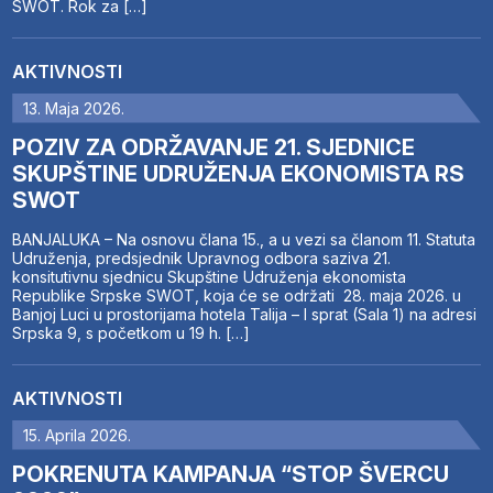
SWOT. Rok za […]
AKTIVNOSTI
13. Maja 2026.
POZIV ZA ODRŽAVANJE 21. SJEDNICE
SKUPŠTINE UDRUŽENJA EKONOMISTA RS
SWOT
BANJALUKA – Na osnovu člana 15., a u vezi sa članom 11. Statuta
Udruženja, predsjednik Upravnog odbora saziva 21.
konsitutivnu sjednicu Skupštine Udruženja ekonomista
Republike Srpske SWOT, koja će se održati 28. maja 2026. u
Banjoj Luci u prostorijama hotela Talija – I sprat (Sala 1) na adresi
Srpska 9, s početkom u 19 h. […]
AKTIVNOSTI
15. Aprila 2026.
POKRENUTA KAMPANJA “STOP ŠVERCU