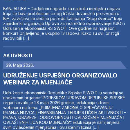
BANJALUKA – Dodjelom nagrada za najbolju medijsku objavu
koja se bavi problemom crnog tržišta duvanskih proizvoda u
BiH, završava se sedma po redu kampanja “Stop švercu” koju
zajednički organizuju Uprava za indirektno oporezivanje (UIO) i
Udruženje ekonomista RS SWOT. Ove godine na nagradni
konkurs prijavljeno je ukupno 13 radova. Kako su svi pristigli
radovi bili […]
AKTIVNOSTI
29. Maja 2026.
UDRUŽENJE USPJEŠNO ORGANIZOVALO
WEBINAR ZA MJENJAČE
Udruženje ekonomista Republike Srpske S.W.O.T. u saradnji sa
nadzornim organom PORESKOM UPRAVOM REPUBLIKE SRPSKE
organizovalo je 28.maja 2026.godine, edukaciju u formi
webinara na temu: „PRIMJENA ZAKONA O SPREČAVANJU
PRANJA NOVCA I FINANSIRANJA TERORISTIČKIH AKTIVNOSTI –
PRAVA, OBAVEZE I ODGOVORNOSTI OVLAŠĆENIH MJENJAČA I
OVLAŠTENIH LICA KOD MJENJAČA“ Edukacija je namijenjena
svim ovlašćenim mjenjačima i ovlaštenim licima […]