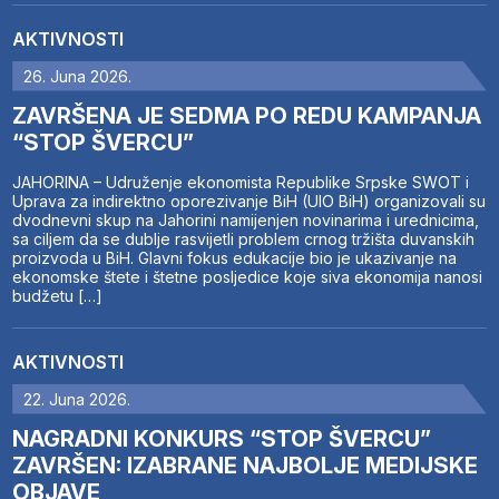
AKTIVNOSTI
26. Juna 2026.
ZAVRŠENA JE SEDMA PO REDU KAMPANJA
“STOP ŠVERCU”
JAHORINA – Udruženje ekonomista Republike Srpske SWOT i
Uprava za indirektno oporezivanje BiH (UIO BiH) organizovali su
dvodnevni skup na Jahorini namijenjen novinarima i urednicima,
sa ciljem da se dublje rasvijetli problem crnog tržišta duvanskih
proizvoda u BiH. Glavni fokus edukacije bio je ukazivanje na
ekonomske štete i štetne posljedice koje siva ekonomija nanosi
budžetu […]
AKTIVNOSTI
22. Juna 2026.
NAGRADNI KONKURS “STOP ŠVERCU”
ZAVRŠEN: IZABRANE NAJBOLJE MEDIJSKE
OBJAVE