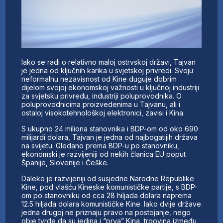
Iako se radi o relativno maloj ostrvskoj državi, Tajvan
je jedna od ključnih karika u svjetskoj privredi. Svoju
neformalnu nezavisnost od Kine duguje dobrim
dijelom svojoj ekonomskoj važnosti u ključnoj industriji
za svjetsku privredu, industriji poluprovodnika. O
poluprovodnicima proizvedenima u Tajvanu, ali i
ostaloj visokotehnološkoj elektronici, zavisi i Kina.
S ukupno 24 miliona stanovnika i BDP-om od oko 690
milijardi dolara, Tajvan je jedna od najbogatijih država
na svijetu. Gledano prema BDP-u po stanovniku,
ekonomski je razvijeniji od nekih članica EU poput
Španije, Slovenije i Češke.
Daleko je razvijeniji od susjedne Narodne Republike
Kine, pod vlašću Kineske komunističke partije, s BDP-
om po stanovniku od cca 28 hiljada dolara naprema
12.5 hiljada dolara komunističke Kine. Iako dvije države
jedna drugoj ne priznaju pravo na postojanje, nego
obje tvrde da su jedina i “prva” Kina, trgovina između