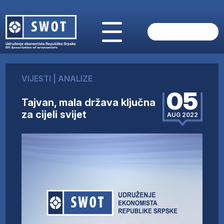
POČETNA
O NAMA
VIJESTI
|
ANALIZE
VIJESTI
05
AKTUELNO
Tajvan, mala država ključna
ANALIZE
za cijeli svijet
AUG 2022
KOMPANIJE
FINANSIJE
IZ STRANIH MEDIJA
AKTIVNOSTI
SWOT INTERVJU
UČLANI SE
KONTAKT