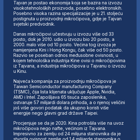
Tajvan je postao ekonomija koja se bazira na izvozu
visokotehnoloških proizvoda, posebno elektronskih.
Posebno visoka razina specijalizacije je u 21. stoljeću
postignuta u proizvodnji mikročipova, gdje je Tajvan
svjetski predvodnik.
Danas mikročipovi učestvuju u izvozu više od 33
posto, dok je 2010. udio u izvozu bio 20 posto, a
2000. malo više od 10 posto. Većina tog izvoza je
namijenjena Kini i Hong Kongu, čak više od 50 posto.
Razvio se poseban odnos međusobne ovisnosti, u
kojem tehnološka industrija Kine ovisi o mikročipovima
iz Tajvana, a industrija mikročipova u Tajvanu o izvozu
u Kinu.
Najveća kompanija za proizvodnju mikročipova je
Taiwan Semiconductor manufacturing Company
(TSMC), čija lista klijenata uključuje Apple, Nvidia,
AMD i Intel. Zapošljava 65 tisuća zaposlenika,
ostvaruje 57 milijardi dolara prihoda, a o njenoj veličini
još više govori podatak da ukupno koristi više
energije nego glavni grad države Taipei.
Procjenjuje se da je 2020. Kina potrošila više na uvoz
mikročipova nego nafte, većinom iz Tajvana.
Impresivno za zemlju od 24 milijuna stanovnika da je
stvorila ovisnost zemlje od 1.4 milijarde stanovnika o