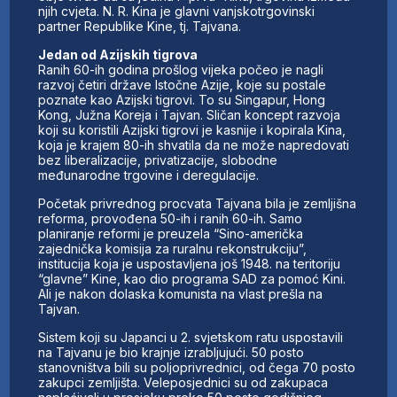
njih cvjeta. N. R. Kina je glavni vanjskotrgovinski
partner Republike Kine, tj. Tajvana.
Jedan od Azijskih tigrova
Ranih 60-ih godina prošlog vijeka počeo je nagli
razvoj četiri države Istočne Azije, koje su postale
poznate kao Azijski tigrovi. To su Singapur, Hong
Kong, Južna Koreja i Tajvan. Sličan koncept razvoja
koji su koristili Azijski tigrovi je kasnije i kopirala Kina,
koja je krajem 80-ih shvatila da ne može napredovati
bez liberalizacije, privatizacije, slobodne
međunarodne trgovine i deregulacije.
Početak privrednog procvata Tajvana bila je zemljišna
reforma, provođena 50-ih i ranih 60-ih. Samo
planiranje reformi je preuzela “Sino-američka
zajednička komisija za ruralnu rekonstrukciju”,
institucija koja je uspostavljena još 1948. na teritoriju
“glavne” Kine, kao dio programa SAD za pomoć Kini.
Ali je nakon dolaska komunista na vlast prešla na
Tajvan.
Sistem koji su Japanci u 2. svjetskom ratu uspostavili
na Tajvanu je bio krajnje izrabljujući. 50 posto
stanovništva bili su poljoprivrednici, od čega 70 posto
zakupci zemljišta. Veleposjednici su od zakupaca