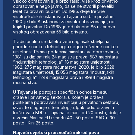
Visoko obrazovanje je brzo raslo, više kroz privatno
obrazovanje nego javno, da se ne stvorili preveliki
teret za državni budžet. Do 1985. dvije trećine
visokoškolskih ustanova u Tajvanu su bile privatne.
1950. je bilo 8 ustanova za visoko obrazovanje, od
kojih 1 privatna. Do 1968. je od ukupno 85 ustanova
visokog obrazovanja 55 bilo privatno.
Tradicionalno se daleko veći naglasak stavlja na
prirodne nauke i tehnologiju nego društvene nauke i
umjetnost. Prema podacima ministarstva obrazovanja,
1981. su diplomirala 24 magistra prava, 587 magistara
“industrijskih tehnologija”, 18 magistara umjetnosti i
1982. 275 magistara računarstva. 2020. je bilo 2628
magistara umjetnosti, 15.056 magistara “industrijskih
tehnologija”, 1249 magistara prava i 9984 magistra
računarstva.
U Tajvanu je postojao specifičan odnos između
države i privatnog sektora, u kojem je država
politikama podržavala investicije u privatnom sektoru,
izvoz te ulaganje u tehnologiju. Ipak, udio državnih
troškova u BDP-u Tajvana je manji od 20 posto, dok je
u većini članica EU između 40 i 50 posto, SAD-u 30
posto i Kini 25 posto.
Najveći svjetski proizvođač mikročipova