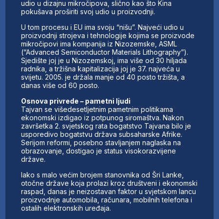
udio u dizajnu mikročipova, slično kao što Kina
pokušava proširiti svoj udio u proizvodnji.
U tom procesu i EU ima svoju “nišu”. Najveći udio u
proizvodnji strojeva i tehnologije kojima se proizvode
mikročipovi ima kompanija iz Nizozemske, ASML
(“Advanced Semiconductor Materials Lithography”).
Sjedište joj je u Nizozemskoj, ima više od 30 hiljada
radnika, a tržišna kapitalizacija joj je 37. najveća u
svijetu. 2005. je držala manje od 40 posto tržišta, a
danas više od 60 posto.
Osnova privrede – pametni ljudi
Tajvan se višedesetljetnim pametnim politikama
ekonomski izdigao iz potpunog siromaštva. Nakon
završetka 2. svjetskog rata bogatstvo Tajvana bilo je
usporedivo bogatstvu država subsaharske Afrike.
Serijom reformi, posebno stavljanjem naglaska na
obrazovanje, dostigao je status visokorazvijene
države.
Iako s malo većim brojem stanovnika od Šri Lanke,
otočne države koja prolazi kroz društveni i ekonomski
raspad, danas je neizostavan faktor u svjetskom lancu
proizvodnje automobila, računara, mobilnih telefona i
ostalih elektronskih uređaja.