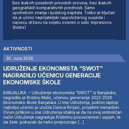
Bez ikakvih posebnih prirodnih sirovina, bez ikakvih
geografskih komparativnih prednosti. Samo
upotrebom znanja i ljudskog kapitala. Toliko je ključan
da je učinio neprijateljski raspoloženog susjeda i
najveću državu na svijetu ovisnim o sebi. Impresivno.
(Index)
AKTIVNOSTI
30. Juna 2026.
UDRUŽENJE EKONOMISTA “SWOT”
NAGRADILO UČENICU GENERACIJE
EKONOMSKE ŠKOLE
BANJALUKA – Udruženje ekonomista “SWOT” iz Banjaluke,
nagradilo je Kristinu Malić, učenicu generacije 2022-2026
Ekonomske škole Banjaluka. U ime Udruženja, poklon laptop
najboljoj učenici je uručila Danica Krnjaić, projektni menadžer.
Ovom prilikom u ime Udruženja istakla je da na ovaj simboličan
način Udruženje nagrađuje Kristininu posvećenost i uspjeh, te
da žele pokazati da neko prepoznaje […]