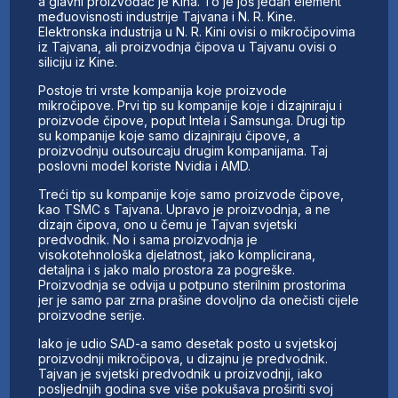
a glavni proizvođač je Kina. To je još jedan element
međuovisnosti industrije Tajvana i N. R. Kine.
Elektronska industrija u N. R. Kini ovisi o mikročipovima
iz Tajvana, ali proizvodnja čipova u Tajvanu ovisi o
siliciju iz Kine.
Postoje tri vrste kompanija koje proizvode
mikročipove. Prvi tip su kompanije koje i dizajniraju i
proizvode čipove, poput Intela i Samsunga. Drugi tip
su kompanije koje samo dizajniraju čipove, a
proizvodnju outsourcaju drugim kompanijama. Taj
poslovni model koriste Nvidia i AMD.
Treći tip su kompanije koje samo proizvode čipove,
kao TSMC s Tajvana. Upravo je proizvodnja, a ne
dizajn čipova, ono u čemu je Tajvan svjetski
predvodnik. No i sama proizvodnja je
visokotehnološka djelatnost, jako komplicirana,
detaljna i s jako malo prostora za pogreške.
Proizvodnja se odvija u potpuno sterilnim prostorima
jer je samo par zrna prašine dovoljno da onečisti cijele
proizvodne serije.
Iako je udio SAD-a samo desetak posto u svjetskoj
proizvodnji mikročipova, u dizajnu je predvodnik.
Tajvan je svjetski predvodnik u proizvodnji, iako
posljednjih godina sve više pokušava proširiti svoj