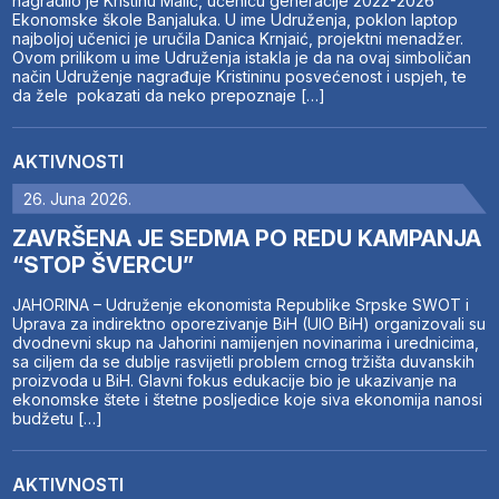
nagradilo je Kristinu Malić, učenicu generacije 2022-2026
Ekonomske škole Banjaluka. U ime Udruženja, poklon laptop
najboljoj učenici je uručila Danica Krnjaić, projektni menadžer.
Ovom prilikom u ime Udruženja istakla je da na ovaj simboličan
način Udruženje nagrađuje Kristininu posvećenost i uspjeh, te
da žele pokazati da neko prepoznaje […]
AKTIVNOSTI
26. Juna 2026.
ZAVRŠENA JE SEDMA PO REDU KAMPANJA
“STOP ŠVERCU”
JAHORINA – Udruženje ekonomista Republike Srpske SWOT i
Uprava za indirektno oporezivanje BiH (UIO BiH) organizovali su
dvodnevni skup na Jahorini namijenjen novinarima i urednicima,
sa ciljem da se dublje rasvijetli problem crnog tržišta duvanskih
proizvoda u BiH. Glavni fokus edukacije bio je ukazivanje na
ekonomske štete i štetne posljedice koje siva ekonomija nanosi
budžetu […]
AKTIVNOSTI