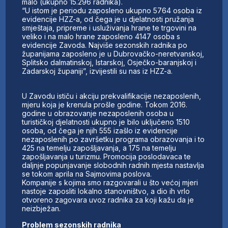
malo (ukupno 15.296 radnika).
“U istom je periodu zaposleno ukupno 5764 osoba iz
evidencije HZZ-a, od čega je u djelatnosti pružanja
smještaja, pripreme i usluživanja hrane te trgovini na
veliko i na malo hrane zaposleno 4147 osoba s
evidencije Zavoda. Najviše sezonskih radnika po
županijama zaposleno je u Dubrovačko-neretvanskoj,
Splitsko dalmatinskoj, Istarskoj, Osječko-baranjskoj i
Zadarskoj županiji”, izvijestili su nas iz HZZ-a.
U Zavodu ističu i akciju prekvalifikacije nezaposlenih,
mjeru koja je krenula prošle godine. Tokom 2016.
godine u obrazovanje nezaposlenih osoba u
turističkoj djelatnosti ukupno je bilo uključeno 1510
osoba, od čega je njih 555 izašlo iz evidencije
nezaposlenih po završetku programa obrazovanja i to
425 na temelju zapošljavanja, a 175 na temelju
zapošljavanja u turizmu. Promocija poslodavaca te
daljnje popunjavanje slobodnih radnih mjesta nastavlja
se tokom aprila na Sajmovima poslova.
Kompanije s kojima smo razgovarali u što većoj mjeri
nastoje zaposliti lokalno stanovništvo, a dio ih vrlo
otvoreno zagovara uvoz radnika za koji kažu da je
neizbježan.
Problem sezonskih radnika