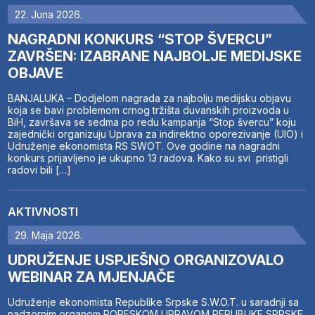
22. Juna 2026.
NAGRADNI KONKURS “STOP ŠVERCU”
ZAVRŠEN: IZABRANE NAJBOLJE MEDIJSKE
OBJAVE
BANJALUKA – Dodjelom nagrada za najbolju medijsku objavu
koja se bavi problemom crnog tržišta duvanskih proizvoda u
BiH, završava se sedma po redu kampanja “Stop švercu” koju
zajednički organizuju Uprava za indirektno oporezivanje (UIO) i
Udruženje ekonomista RS SWOT. Ove godine na nagradni
konkurs prijavljeno je ukupno 13 radova. Kako su svi pristigli
radovi bili […]
AKTIVNOSTI
29. Maja 2026.
UDRUŽENJE USPJEŠNO ORGANIZOVALO
WEBINAR ZA MJENJAČE
Udruženje ekonomista Republike Srpske S.W.O.T. u saradnji sa
nadzornim organom PORESKOM UPRAVOM REPUBLIKE SRPSKE