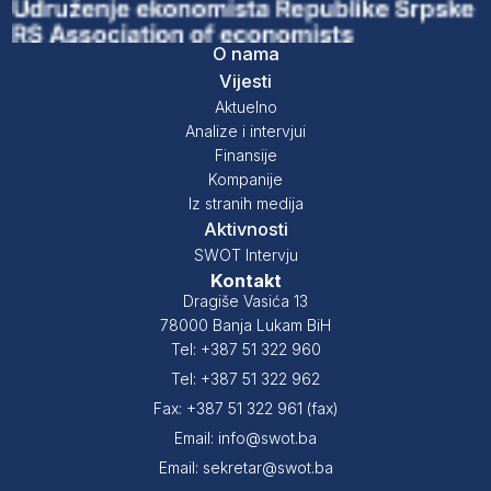
O nama
Vijesti
Aktuelno
Analize i intervjui
Finansije
Kompanije
Iz stranih medija
Aktivnosti
SWOT Intervju
Kontakt
Dragiše Vasića 13
78000 Banja Lukam BiH
Tel: +387 51 322 960
Tel: +387 51 322 962
Fax: +387 51 322 961 (fax)
Email: info@swot.ba
Email: sekretar@swot.ba