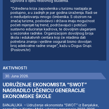
ugovora o djelu redovnog studenta.
“Određena kriza zaposlenika u turizmu nastajala je
postupno, a u zadnjih je par godina izraženija. Radi se
o međudjelovanju mnogo čimbenika. S obzirom na
značaj turizma, poslodavci i država imaju mogućnost
početi mijenjati taj trend, podržavajući i potičući
sustavno educiranje kadrova, te dovoljnim ulaganjem
u sezonske radnike. Organizacijom dovoljnog broja
škola i edukativnih centara koji će mladima dati
potrebna znanja i vještine osigurali bismo dovoljan
broj adekvatne radne snage”, kažu u Dogus Grupi.
(Poslovni.hr)
AKTIVNOSTI
30. Juna 2026.
UDRUŽENJE EKONOMISTA “SWOT”
NAGRADILO UČENICU GENERACIJE
EKONOMSKE ŠKOLE
BANJALUKA – Udruženje ekonomista “SWOT” iz Banjaluke,