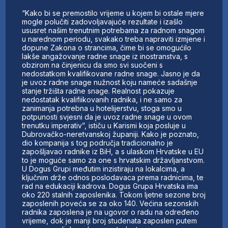
“Kako bi se premostilo vrijeme u kojem bi ostale mjere
mogle polučiti zadovoljavajuće rezultate i izašlo
ususret našim trenutnim potrebama za radnom snagom
u narednom periodu, svakako treba napraviti izmjene i
dopune Zakona o strancima, čime bi se omogućilo
lakše angažovanje radne snage iz inostranstva, s
obzirom na činjenicu da smo svi suočeni s
nedostatkom kvalifikovane radne snage. Jasno je da
je uvoz radne snage nužnost koju nameće sadašnje
stanje tržišta radne snage. Realnost pokazuje
nedostatak kvalifiikovanih radnika, i ne samo za
zanimanja potrebna u hotelijerstvu, stoga smo u
potpunosti svjesni da je uvoz radne snage u ovom
trenutku imperativ”, ističu u Karismi koja posluje u
Dubrovačko-neretvanskoj županiji. Kako je poznato,
dio kompanija s tog područja tradicionalno je
zapošljavao radnike iz BiH, a s ulaskom Hrvatske u EU
to je moguće samo za one s hrvatskim državljanstvom.
U Dogus Grupi međutim inzistiraju na lokalcima, a
ključnim drže odnos poslodavaca prema radnicima, te
rad na edukaciji kadrova. Dogus Grupa Hrvatska ima
oko 220 stalnih zaposlenika. Tokom ljetne sezone broj
zaposlenih poveća se za oko 140. Većina sezonskih
radnika zaposlena je na ugovor o radu na određeno
vrijeme, dok je manji broj studenata zaposlen putem