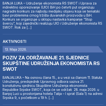
BANJA LUKA – Udruženje ekonomista RS SWOT i Uprava za
indirektno oporezivanje (UIO) BiH po četvrti put organizuju
nagradni konkurs za najbolju medijsku objavu koja se tematski
bavi problemima crnog tržišta duvanskih proizvoda u BiH.
Konkurs se organizuje u sklopu nastavka kampanje “Stop
švercu”, koji zajednički realizuju UIO i Udruženje ekonomista RS
SWOT. Rok za […]
AKTIVNOSTI
13. Maja 2026.
POZIV ZA ODRŽAVANJE 21. SJEDNICE
SKUPŠTINE UDRUŽENJA EKONOMISTA RS
SWOT
BANJALUKA – Na osnovu člana 15., a u vezi sa članom 11. Statuta
Udruženja, predsjednik Upravnog odbora saziva 21.
konsitutivnu sjednicu Skupštine Udruženja ekonomista
Republike Srpske SWOT, koja će se održati 28. maja 2026. u
Banjoj Luci u prostorijama hotela Talija – I sprat (Sala 1) na adresi
Srpska 9, s početkom u 19 h. […]