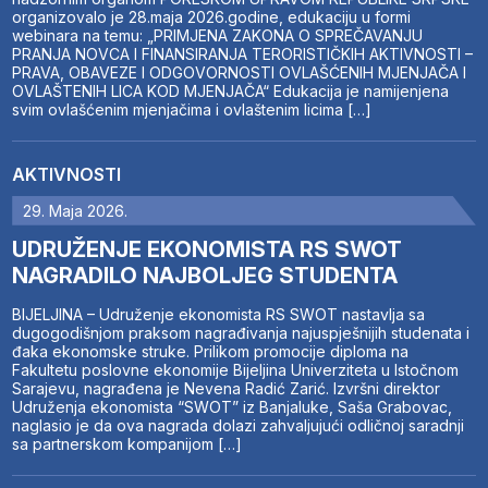
organizovalo je 28.maja 2026.godine, edukaciju u formi
webinara na temu: „PRIMJENA ZAKONA O SPREČAVANJU
PRANJA NOVCA I FINANSIRANJA TERORISTIČKIH AKTIVNOSTI –
PRAVA, OBAVEZE I ODGOVORNOSTI OVLAŠĆENIH MJENJAČA I
OVLAŠTENIH LICA KOD MJENJAČA“ Edukacija je namijenjena
svim ovlašćenim mjenjačima i ovlaštenim licima […]
AKTIVNOSTI
29. Maja 2026.
UDRUŽENJE EKONOMISTA RS SWOT
NAGRADILO NAJBOLJEG STUDENTA
BIJELJINA – Udruženje ekonomista RS SWOT nastavlja sa
dugogodišnjom praksom nagrađivanja najuspješnijih studenata i
đaka ekonomske struke. Prilikom promocije diploma na
Fakultetu poslovne ekonomije Bijeljina Univerziteta u Istočnom
Sarajevu, nagrađena je Nevena Radić Zarić. Izvršni direktor
Udruženja ekonomista “SWOT” iz Banjaluke, Saša Grabovac,
naglasio je da ova nagrada dolazi zahvaljujući odličnoj saradnji
sa partnerskom kompanijom […]