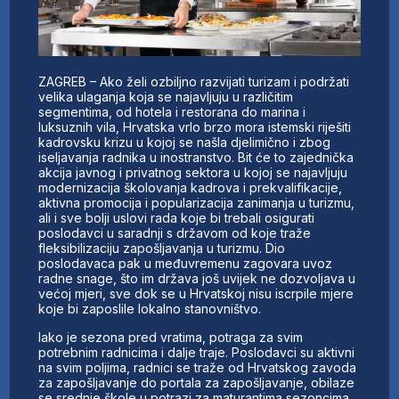
ZAGREB – Ako želi ozbiljno razvijati turizam i podržati
velika ulaganja koja se najavljuju u različitim
segmentima, od hotela i restorana do marina i
luksuznih vila, Hrvatska vrlo brzo mora istemski riješiti
kadrovsku krizu u kojoj se našla djelimično i zbog
iseljavanja radnika u inostranstvo. Bit će to zajednička
akcija javnog i privatnog sektora u kojoj se najavljuju
modernizacija školovanja kadrova i prekvalifikacije,
aktivna promocija i popularizacija zanimanja u turizmu,
ali i sve bolji uslovi rada koje bi trebali osigurati
poslodavci u saradnji s državom od koje traže
fleksibilizaciju zapošljavanja u turizmu. Dio
poslodavaca pak u međuvremenu zagovara uvoz
radne snage, što im država još uvijek ne dozvoljava u
većoj mjeri, sve dok se u Hrvatskoj nisu iscrpile mjere
koje bi zaposlile lokalno stanovništvo.
Iako je sezona pred vratima, potraga za svim
potrebnim radnicima i dalje traje. Poslodavci su aktivni
na svim poljima, radnici se traže od Hrvatskog zavoda
za zapošljavanje do portala za zapošljavanje, obilaze
se srednje škole u potrazi za maturantima sezoncima,