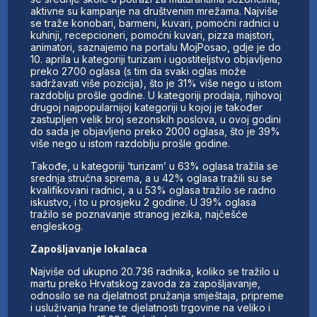
aktivne su kampanje na društvenim mrežama. Najviše
se traže konobari, barmeni, kuvari, pomoćni radnici u
kuhinji, recepcioneri, pomoćni kuvari, pizza majstori,
animatori, saznajemo na portalu MojPosao, gdje je do
10. aprila u kategoriji turizam i ugostiteljstvo objavljeno
preko 2700 oglasa (s tim da svaki oglas može
sadržavati više pozicija), što je 31% više nego u istom
razdoblju prošle godine. U kategoriji prodaja, njihovoj
drugoj najpopularnijoj kategoriji u kojoj je također
zastupljen velik broj sezonskih poslova, u ovoj godini
do sada je objavljeno preko 2000 oglasa, što je 39%
više nego u istom razdoblju prošle godine.
Takođe, u kategoriji ‘turizam’ u 63% oglasa tražila se
srednja stručna sprema, a u 42% oglasa tražili su se
kvalifikovani radnici, a u 53% oglasa tražilo se radno
iskustvo, i to u prosjeku 2 godine. U 39% oglasa
tražilo se poznavanje stranog jezika, najčešće
engleskog.
Zapošljavanje lokalaca
Najviše od ukupno 20.736 radnika, koliko se tražilo u
martu preko Hrvatskog zavoda za zapošljavanje,
odnosilo se na djelatnost pružanja smještaja, pripreme
i usluživanja hrane te djelatnosti trgovine na veliko i