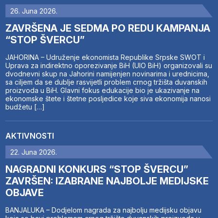
26. Juna 2026.
ZAVRŠENA JE SEDMA PO REDU KAMPANJA
“STOP ŠVERCU”
JAHORINA – Udruženje ekonomista Republike Srpske SWOT i
Uprava za indirektno oporezivanje BiH (UIO BiH) organizovali su
dvodnevni skup na Jahorini namijenjen novinarima i urednicima,
sa ciljem da se dublje rasvijetli problem crnog tržišta duvanskih
proizvoda u BiH. Glavni fokus edukacije bio je ukazivanje na
ekonomske štete i štetne posljedice koje siva ekonomija nanosi
budžetu […]
AKTIVNOSTI
22. Juna 2026.
NAGRADNI KONKURS “STOP ŠVERCU”
ZAVRŠEN: IZABRANE NAJBOLJE MEDIJSKE
OBJAVE
BANJALUKA – Dodjelom nagrada za najbolju medijsku objavu