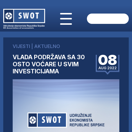
POČETNA
O NAMA
VIJESTI
|
AKTUELNO
VIJESTI
08
VLADA PODRŽAVA SA 30
AKTUELNO
OSTO VOĆARE U SVIM
ANALIZE
AUG 2022
INVESTICIJAMA
KOMPANIJE
FINANSIJE
IZ STRANIH MEDIJA
AKTIVNOSTI
SWOT INTERVJU
UČLANI SE
KONTAKT