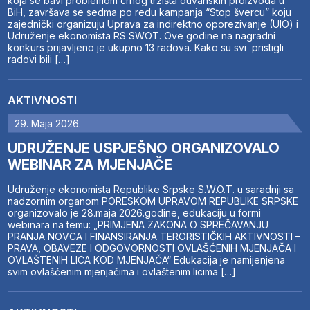
koja se bavi problemom crnog tržišta duvanskih proizvoda u
BiH, završava se sedma po redu kampanja “Stop švercu” koju
zajednički organizuju Uprava za indirektno oporezivanje (UIO) i
Udruženje ekonomista RS SWOT. Ove godine na nagradni
konkurs prijavljeno je ukupno 13 radova. Kako su svi pristigli
radovi bili […]
AKTIVNOSTI
29. Maja 2026.
UDRUŽENJE USPJEŠNO ORGANIZOVALO
WEBINAR ZA MJENJAČE
Udruženje ekonomista Republike Srpske S.W.O.T. u saradnji sa
nadzornim organom PORESKOM UPRAVOM REPUBLIKE SRPSKE
organizovalo je 28.maja 2026.godine, edukaciju u formi
webinara na temu: „PRIMJENA ZAKONA O SPREČAVANJU
PRANJA NOVCA I FINANSIRANJA TERORISTIČKIH AKTIVNOSTI –
PRAVA, OBAVEZE I ODGOVORNOSTI OVLAŠĆENIH MJENJAČA I
OVLAŠTENIH LICA KOD MJENJAČA“ Edukacija je namijenjena
svim ovlašćenim mjenjačima i ovlaštenim licima […]