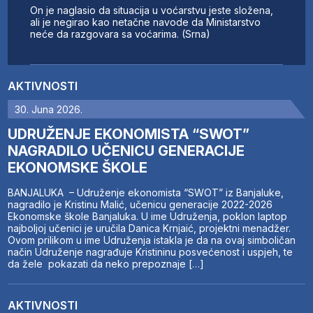
On je naglasio da situacija u voćarstvu jeste složena,
ali je negirao kao netačne navode da Ministarstvo
neće da razgovara sa voćarima. (Srna)
AKTIVNOSTI
30. Juna 2026.
UDRUŽENJE EKONOMISTA “SWOT”
NAGRADILO UČENICU GENERACIJE
EKONOMSKE ŠKOLE
BANJALUKA – Udruženje ekonomista “SWOT” iz Banjaluke,
nagradilo je Kristinu Malić, učenicu generacije 2022-2026
Ekonomske škole Banjaluka. U ime Udruženja, poklon laptop
najboljoj učenici je uručila Danica Krnjaić, projektni menadžer.
Ovom prilikom u ime Udruženja istakla je da na ovaj simboličan
način Udruženje nagrađuje Kristininu posvećenost i uspjeh, te
da žele pokazati da neko prepoznaje […]
AKTIVNOSTI