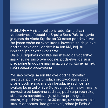
BIJELJINA – Ministar poljoprivrede, šumarstva i
vodoprivrede Republike Srpske Boris Pašalić izjavio
je danas da Vlada Srpske sa 30 odsto podržava sve
što jedan voćar na svom imanju investira, te da je ove
godine izdvojeno i dodatnih milion KM, koji su
isplaćeni po hektaru voćarima.
On je u Crnjelovu kod Bijeljine istakao da voćarstvo
ima krizu ne samo ove godine, podsjetivši da su u
prethodne tri godine imali mraz u aprilu, što je na neki
način otežalo proizvodnju.
“Mi smo odvojili milion KM ove godine dodatnih
sredtava, po hektaru isplatili proizvođačima voća,
prošle godine smo ima dali besplatne sadnice, za
svakog ko je želio. Sve što jedan voćar na svim imanju
inevestira od kupovine sadnica, podizanja voćnjaka,
sistema za navodnjavanje, sistema protiv grada,
mraza, mi podržavamo sa 30 odsto, uz sredstva koja
smo im odobravali kao grantove”, rekao je Pašalić