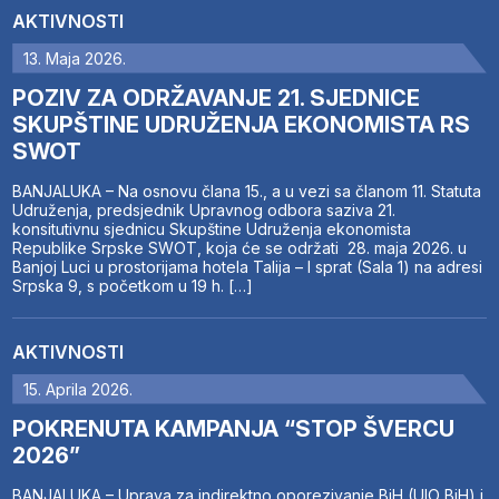
AKTIVNOSTI
13. Maja 2026.
POZIV ZA ODRŽAVANJE 21. SJEDNICE
SKUPŠTINE UDRUŽENJA EKONOMISTA RS
SWOT
BANJALUKA – Na osnovu člana 15., a u vezi sa članom 11. Statuta
Udruženja, predsjednik Upravnog odbora saziva 21.
konsitutivnu sjednicu Skupštine Udruženja ekonomista
Republike Srpske SWOT, koja će se održati 28. maja 2026. u
Banjoj Luci u prostorijama hotela Talija – I sprat (Sala 1) na adresi
Srpska 9, s početkom u 19 h. […]
AKTIVNOSTI
15. Aprila 2026.
POKRENUTA KAMPANJA “STOP ŠVERCU
2026”
BANJALUKA – Uprava za indirektno oporezivanje BiH (UIO BiH) i