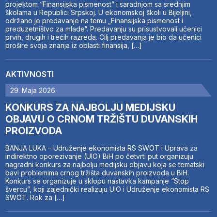
projektom “Finansijska pismenost” i saradnjom sa srednjim
školama u Republici Srpskoj. U ekonomskoj školi u Bijeljini,
održano je predavanje na temu „Finansijska pismenost i
preduzetništvo za mlade“. Predavanju su prisustvovali učenici
prvih, drugih i trećih razreda. Cilj predavanja je bio da učenici
prošire svoja znanja iz oblasti finansija, […]
AKTIVNOSTI
29. Maja 2026.
KONKURS ZA NAJBOLJU MEDIJSKU
OBJAVU O CRNOM TRŽIŠTU DUVANSKIH
PROIZVODA
BANJA LUKA – Udruženje ekonomista RS SWOT i Uprava za
indirektno oporezivanje (UIO) BiH po četvrti put organizuju
nagradni konkurs za najbolju medijsku objavu koja se tematski
bavi problemima crnog tržišta duvanskih proizvoda u BiH.
Konkurs se organizuje u sklopu nastavka kampanje “Stop
švercu”, koji zajednički realizuju UIO i Udruženje ekonomista RS
SWOT. Rok za […]