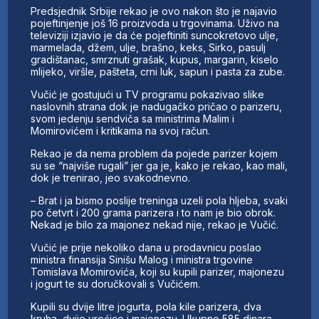
Predsjednik Srbije rekao je ovo nakon što je najavio
pojeftinjenje još 16 proizvoda u trgovinama. Uživo na
televiziji izjavio je da će pojeftiniti suncokretovo ulje,
marmelada, džem, ulje, brašno, keks, Sirko, pasulj
gradištanac, smrznuti grašak, kupus, margarin, kiselo
mlijeko, viršle, pašteta, crni luk, sapun i pasta za zube.
Vučić je gostujući u TV programu pokazivao slike
naslovnih strana dok je nadugačko pričao o parizeru,
svom jedenju sendviča sa ministrima Malim i
Momirovićem i kritikama na svoj račun.
Rekao je da nema problem da pojede parizer kojem
su se “najviše rugali” jer ga je, kako je rekao, kao mali,
dok je trenirao, jeo svakodnevno.
– Brat i ja bismo poslije treninga uzeli pola hljeba, svaki
po četvrt i 200 grama parizera i to nam je bio obrok.
Nekad je bilo za majonez nekad nije, rekao je Vučić.
Vučić je prije nekoliko dana u prodavnicu poslao
ministra finansija Sinišu Malog i ministra trgovine
Tomislava Momirovića, koji su kupili parizer, majonezu
i jogurt te su doručkovali s Vučićem.
Kupili su dvije litre jogurta, pola kile parizera, dva
kruha, dvije vrećice i majonezu. Ukupno 585 dinara,