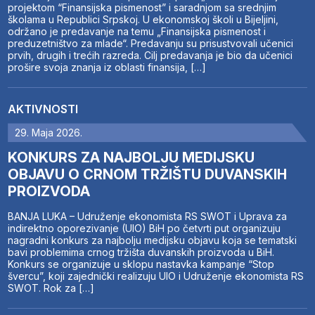
projektom “Finansijska pismenost” i saradnjom sa srednjim
školama u Republici Srpskoj. U ekonomskoj školi u Bijeljini,
održano je predavanje na temu „Finansijska pismenost i
preduzetništvo za mlade“. Predavanju su prisustvovali učenici
prvih, drugih i trećih razreda. Cilj predavanja je bio da učenici
prošire svoja znanja iz oblasti finansija, […]
AKTIVNOSTI
29. Maja 2026.
KONKURS ZA NAJBOLJU MEDIJSKU
OBJAVU O CRNOM TRŽIŠTU DUVANSKIH
PROIZVODA
BANJA LUKA – Udruženje ekonomista RS SWOT i Uprava za
indirektno oporezivanje (UIO) BiH po četvrti put organizuju
nagradni konkurs za najbolju medijsku objavu koja se tematski
bavi problemima crnog tržišta duvanskih proizvoda u BiH.
Konkurs se organizuje u sklopu nastavka kampanje “Stop
švercu”, koji zajednički realizuju UIO i Udruženje ekonomista RS
SWOT. Rok za […]