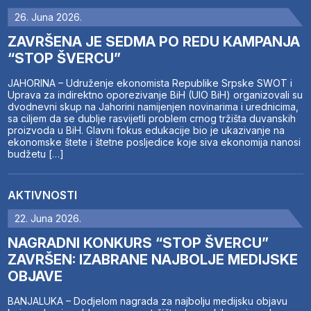
26. Juna 2026.
ZAVRŠENA JE SEDMA PO REDU KAMPANJA
“STOP ŠVERCU”
JAHORINA – Udruženje ekonomista Republike Srpske SWOT i
Uprava za indirektno oporezivanje BiH (UIO BiH) organizovali su
dvodnevni skup na Jahorini namijenjen novinarima i urednicima,
sa ciljem da se dublje rasvijetli problem crnog tržišta duvanskih
proizvoda u BiH. Glavni fokus edukacije bio je ukazivanje na
ekonomske štete i štetne posljedice koje siva ekonomija nanosi
budžetu […]
AKTIVNOSTI
22. Juna 2026.
NAGRADNI KONKURS “STOP ŠVERCU”
ZAVRŠEN: IZABRANE NAJBOLJE MEDIJSKE
OBJAVE
BANJALUKA – Dodjelom nagrada za najbolju medijsku objavu