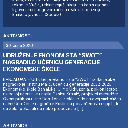
rekao je Vučić, reklamirajući akciju sniženja cijena u
trgovinama i odgovarajući na reakcije opozicije i
kritike u javnosti. (Seebiz)
AKTIVNOSTI
30. Juna 2026.
UDRUŽENJE EKONOMISTA “SWOT”
NAGRADILO UČENICU GENERACIJE
EKONOMSKE ŠKOLE
BANJALUKA – Udruženje ekonomista “SWOT” iz Banjaluke,
nagradilo je Kristinu Malić, učenicu generacije 2022-2026
Ekonomske škole Banjaluka. U ime Udruženja, poklon laptop
najboljoj učenici je uručila Danica Krnjaić, projektni menadžer.
Ovom prilikom u ime Udruženja istakla je da na ovaj simboličan
način Udruženje nagrađuje Kristininu posvećenost i uspjeh, te
da žele pokazati da neko prepoznaje […]
AKTIVNOSTI