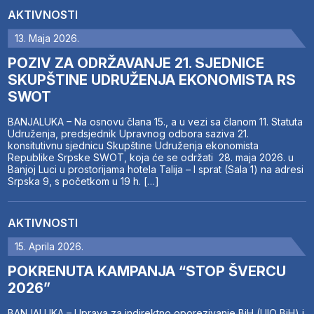
AKTIVNOSTI
13. Maja 2026.
POZIV ZA ODRŽAVANJE 21. SJEDNICE
SKUPŠTINE UDRUŽENJA EKONOMISTA RS
SWOT
BANJALUKA – Na osnovu člana 15., a u vezi sa članom 11. Statuta
Udruženja, predsjednik Upravnog odbora saziva 21.
konsitutivnu sjednicu Skupštine Udruženja ekonomista
Republike Srpske SWOT, koja će se održati 28. maja 2026. u
Banjoj Luci u prostorijama hotela Talija – I sprat (Sala 1) na adresi
Srpska 9, s početkom u 19 h. […]
AKTIVNOSTI
15. Aprila 2026.
POKRENUTA KAMPANJA “STOP ŠVERCU
2026”
BANJALUKA – Uprava za indirektno oporezivanje BiH (UIO BiH) i