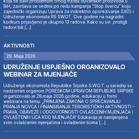
koja se bavi problemom crnog tržišta duvanskih proizvoda u
BiH, završava se sedma po redu kampanja “Stop švercu” koju
zajednički organizuju Uprava za indirektno oporezivanje (UIO) i
Udruženje ekonomista RS SWOT. Ove godine na nagradni
konkurs prijavljeno je ukupno 13 radova. Kako su svi pristigli
radovi bili […]
AKTIVNOSTI
29. Maja 2026.
UDRUŽENJE USPJEŠNO ORGANIZOVALO
WEBINAR ZA MJENJAČE
Udruženje ekonomista Republike Srpske S.W.O.T. u saradnji sa
nadzornim organom PORESKOM UPRAVOM REPUBLIKE SRPSKE
organizovalo je 28.maja 2026.godine, edukaciju u formi
webinara na temu: „PRIMJENA ZAKONA O SPREČAVANJU
PRANJA NOVCA I FINANSIRANJA TERORISTIČKIH AKTIVNOSTI –
PRAVA, OBAVEZE I ODGOVORNOSTI OVLAŠĆENIH MJENJAČA I
OVLAŠTENIH LICA KOD MJENJAČA“ Edukacija je namijenjena
svim ovlašćenim mjenjačima i ovlaštenim licima […]