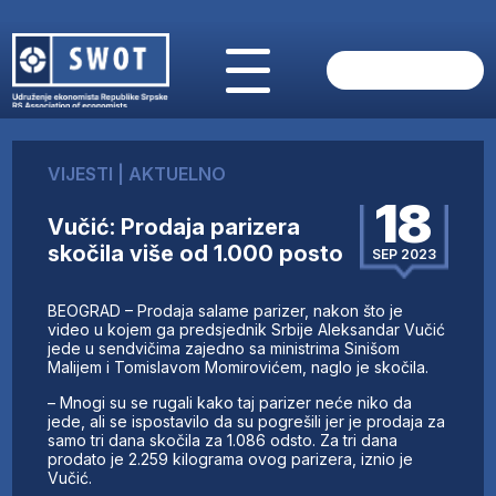
POČETNA
O NAMA
VIJESTI
|
AKTUELNO
VIJESTI
18
AKTUELNO
Vučić: Prodaja parizera
ANALIZE
skočila više od 1.000 posto
SEP 2023
KOMPANIJE
FINANSIJE
BEOGRAD – Prodaja salame parizer, nakon što je
IZ STRANIH MEDIJA
video u kojem ga predsjednik Srbije Aleksandar Vučić
jede u sendvičima zajedno sa ministrima Sinišom
AKTIVNOSTI
Malijem i Tomislavom Momirovićem, naglo je skočila.
SWOT INTERVJU
– Mnogi su se rugali kako taj parizer neće niko da
UČLANI SE
jede, ali se ispostavilo da su pogrešili jer je prodaja za
samo tri dana skočila za 1.086 odsto. Za tri dana
KONTAKT
prodato je 2.259 kilograma ovog parizera, iznio je
Vučić.