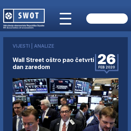
POČETNA
O NAMA
VIJESTI
|
ANALIZE
VIJESTI
26
AKTUELNO
Wall Street oštro pao četvrti
ANALIZE
dan zaredom
FEB 2020
KOMPANIJE
FINANSIJE
IZ STRANIH MEDIJA
AKTIVNOSTI
SWOT INTERVJU
UČLANI SE
KONTAKT