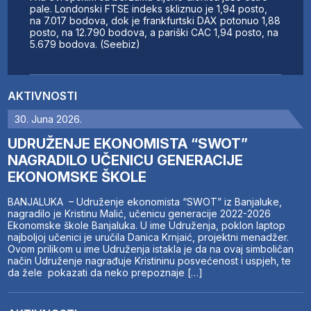
pale. Londonski FTSE indeks skliznuo je 1,94 posto,
na 7.017 bodova, dok je frankfurtski DAX potonuo 1,88
posto, na 12.790 bodova, a pariški CAC 1,94 posto, na
5.679 bodova. (Seebiz)
AKTIVNOSTI
30. Juna 2026.
UDRUŽENJE EKONOMISTA “SWOT”
NAGRADILO UČENICU GENERACIJE
EKONOMSKE ŠKOLE
BANJALUKA – Udruženje ekonomista “SWOT” iz Banjaluke,
nagradilo je Kristinu Malić, učenicu generacije 2022-2026
Ekonomske škole Banjaluka. U ime Udruženja, poklon laptop
najboljoj učenici je uručila Danica Krnjaić, projektni menadžer.
Ovom prilikom u ime Udruženja istakla je da na ovaj simboličan
način Udruženje nagrađuje Kristininu posvećenost i uspjeh, te
da žele pokazati da neko prepoznaje […]