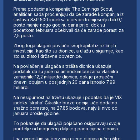
Prema podacima kompanije The Earnings Scout,
analitičari sada procjenjuju da će zarade kompanija iz
sastava S&P 500 indeksa u prvom tromjesečju biti 0,1
posto manje nego godinu dana prije, dok su
početkom februara očekivali da će zarade porasti za
2,5 posto.
Zbog toga ulagači povlače svoj kapital iz rizičnijih
investicija, kao što su dionice, a ulažu u sigurnije, kao
što su zlato i državne obveznice.
Na povlačenje ulagača s tržišta dionica ukazuje
podatak da su juče na američkim burzama vlasnika
zamijenile 12,2 milijarde dionica, dok je prosječni
dnevni obujam u posljednjih 20 dana iznosio 7,99
milijardi.
Na nesigurnost na tržištu ukazuje i podatak da je VIX
indeks ‘straha’ Čikaške burze opcija juče dodatno
snažno porastao, na 27,85 bodova, najviši nivo od
januara prošle godine.
To pokazuje da ulagači pojačano osiguravaju svoje
portfelje od mogućeg daljnjeg pada cijena dionica.
I na evropskim su berzama cijene dionica juče oštro