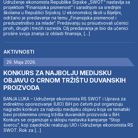
Udruženje ekonomista Republike Srpske „SWOT“ nastavlja sa
projektom “Finansijska pismenost” i saradnjom sa srednjim
školama u Republici Srpskoj. U ekonomskoj školi u Bijeljini,
održano je predavanje na temu „Finansijska pismenost i
preduzetništvo za mlade“. Predavanju su prisustvovali učenici
prvih, drugih i trećih razreda. Cilj predavanja je bio da učenici
prošire svoja znanja iz oblasti finansija, […]
AKTIVNOSTI
29. Maja 2026.
KONKURS ZA NAJBOLJU MEDIJSKU
OBJAVU O CRNOM TRŽIŠTU DUVANSKIH
PROIZVODA
BANJA LUKA – Udruženje ekonomista RS SWOT i Uprava za
indirektno oporezivanje (UIO) BiH po četvrti put organizuju
nagradni konkurs za najbolju medijsku objavu koja se tematski
bavi problemima crnog tržišta duvanskih proizvoda u BiH.
Konkurs se organizuje u sklopu nastavka kampanje “Stop
švercu”, koji zajednički realizuju UIO i Udruženje ekonomista RS
SWOT. Rok za […]