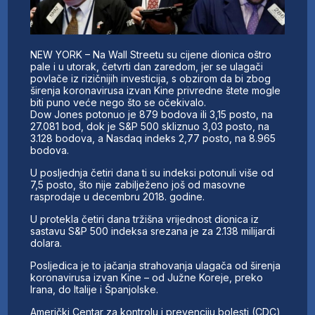
NEW YORK – Na Wall Streetu su cijene dionica oštro
pale i u utorak, četvrti dan zaredom, jer se ulagači
povlače iz rizičnijih investicija, s obzirom da bi zbog
širenja koronavirusa izvan Kine privredne štete mogle
biti puno veće nego što se očekivalo.
Dow Jones potonuo je 879 bodova ili 3,15 posto, na
27.081 bod, dok je S&P 500 skliznuo 3,03 posto, na
3.128 bodova, a Nasdaq indeks 2,77 posto, na 8.965
bodova.
U posljednja četiri dana ti su indeksi potonuli više od
7,5 posto, što nije zabilježeno još od masovne
rasprodaje u decembru 2018. godine.
U protekla četiri dana tržišna vrijednost dionica iz
sastavu S&P 500 indeksa srezana je za 2.138 milijardi
dolara.
Posljedica je to jačanja strahovanja ulagača od širenja
koronavirusa izvan Kine – od Južne Koreje, preko
Irana, do Italije i Španjolske.
Američki Centar za kontrolu i prevenciju bolesti (CDC)