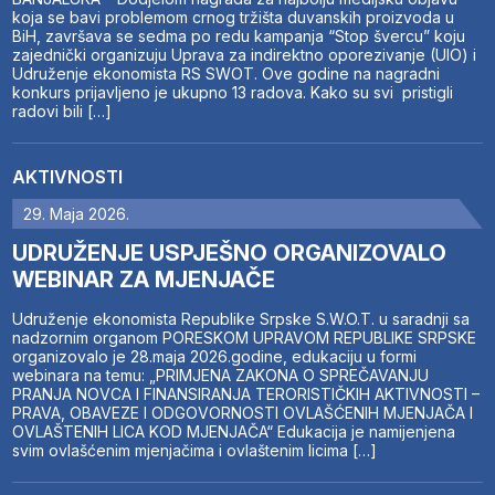
koja se bavi problemom crnog tržišta duvanskih proizvoda u
BiH, završava se sedma po redu kampanja “Stop švercu” koju
zajednički organizuju Uprava za indirektno oporezivanje (UIO) i
Udruženje ekonomista RS SWOT. Ove godine na nagradni
konkurs prijavljeno je ukupno 13 radova. Kako su svi pristigli
radovi bili […]
AKTIVNOSTI
29. Maja 2026.
UDRUŽENJE USPJEŠNO ORGANIZOVALO
WEBINAR ZA MJENJAČE
Udruženje ekonomista Republike Srpske S.W.O.T. u saradnji sa
nadzornim organom PORESKOM UPRAVOM REPUBLIKE SRPSKE
organizovalo je 28.maja 2026.godine, edukaciju u formi
webinara na temu: „PRIMJENA ZAKONA O SPREČAVANJU
PRANJA NOVCA I FINANSIRANJA TERORISTIČKIH AKTIVNOSTI –
PRAVA, OBAVEZE I ODGOVORNOSTI OVLAŠĆENIH MJENJAČA I
OVLAŠTENIH LICA KOD MJENJAČA“ Edukacija je namijenjena
svim ovlašćenim mjenjačima i ovlaštenim licima […]