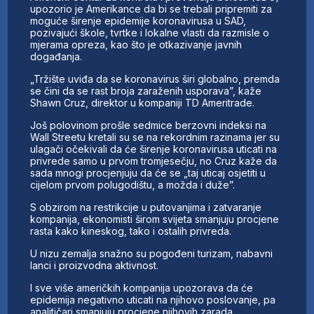
upozorio je Amerikance da bi se trebali pripremiti za
moguće širenje epidemije koronavirusa u SAD,
pozivajući škole, tvrtke i lokalne vlasti da razmisle o
mjerama opreza, kao što je otkazivanje javnih
događanja.
„Tržište uviđa da se koronavirus širi globalno, premda
se čini da se rast broja zaraženih usporava”, kaže
Shawn Cruz, direktor u kompaniji TD Ameritrade.
Još polovinom prošle sedmice berzovni indeksi na
Wall Streetu kretali su se na rekordnim razinama jer su
ulagači očekivali da će širenje koronavirusa uticati na
privrede samo u prvom tromjesečju, no Cruz kaže da
sada mnogi procjenjuju da će se „taj uticaj osjetiti u
cijelom prvom polugodištu, a možda i duže”.
S obzirom na restrikcije u putovanjima i zatvaranje
kompanija, ekonomisti širom svijeta smanjuju procjene
rasta kako kineskog, tako i ostalih privreda.
U nizu zemalja snažno su pogođeni turizam, nabavni
lanci i proizvodna aktivnost.
I sve više američkih kompanija upozorava da će
epidemija negativno uticati na njihovo poslovanje, pa
analitičari smanjuju procjene njihovih zarada.