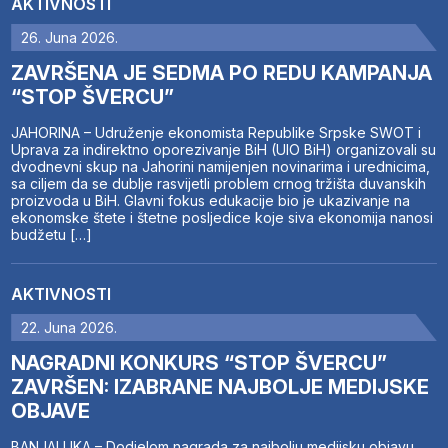
AKTIVNOSTI
26. Juna 2026.
ZAVRŠENA JE SEDMA PO REDU KAMPANJA
“STOP ŠVERCU”
JAHORINA – Udruženje ekonomista Republike Srpske SWOT i
Uprava za indirektno oporezivanje BiH (UIO BiH) organizovali su
dvodnevni skup na Jahorini namijenjen novinarima i urednicima,
sa ciljem da se dublje rasvijetli problem crnog tržišta duvanskih
proizvoda u BiH. Glavni fokus edukacije bio je ukazivanje na
ekonomske štete i štetne posljedice koje siva ekonomija nanosi
budžetu […]
AKTIVNOSTI
22. Juna 2026.
NAGRADNI KONKURS “STOP ŠVERCU”
ZAVRŠEN: IZABRANE NAJBOLJE MEDIJSKE
OBJAVE
BANJALUKA – Dodjelom nagrada za najbolju medijsku objavu