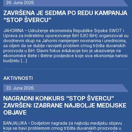
26. Juna 2026.
ZAVRŠENA JE SEDMA PO REDU KAMPANJA
“STOP ŠVERCU”
JAHORINA – Udruženje ekonomista Republike Srpske SWOT i
Uprava za indirektno oporezivanje BiH (UIO BiH) organizovali su
dvodnevni skup na Jahorini namijenjen novinarima i urednicima,
sa ciljem da se dublje rasvijetli problem crnog tržišta duvanskih
proizvoda u BiH. Glavni fokus edukacije bio je ukazivanje na
ekonomske štete i štetne posljedice koje siva ekonomija nanosi
budžetu […]
AKTIVNOSTI
22. Juna 2026.
NAGRADNI KONKURS “STOP ŠVERCU”
ZAVRŠEN: IZABRANE NAJBOLJE MEDIJSKE
OBJAVE
BANJALUKA – Dodjelom nagrada za najbolju medijsku objavu
koja se bavi problemom crnog tržišta duvanskih proizvoda u