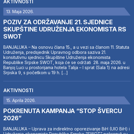
AKTIVNOSTI
13. Maja 2026.
POZIV ZA ODRŽAVANJE 21. SJEDNICE
SKUPŠTINE UDRUŽENJA EKONOMISTA RS
SWOT
BANJALUKA – Na osnovu člana 15., a u vezi sa članom 11. Statuta
Udruženja, predsjednik Upravnog odbora saziva 21.
konsitutivnu sjednicu Skupštine Udruženja ekonomista
Republike Srpske SWOT, koja će se održati 28. maja 2026. u
Banjoj Luci u prostorijama hotela Talija – I sprat (Sala 1) na adresi
Srpska 9, s početkom u 19 h. […]
AKTIVNOSTI
15. Aprila 2026.
POKRENUTA KAMPANJA “STOP ŠVERCU
2026”
BANJALUKA – Uprava za indirektno oporezivanje BiH (UIO BiH) i
Udruženje ekonomista Republike Srpske “SWOT” pokrenuli su