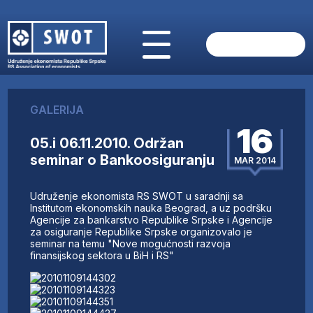
POČETNA
O NAMA
GALERIJA
VIJESTI
16
AKTUELNO
05.i 06.11.2010. Održan
ANALIZE
seminar o Bankoosiguranju
MAR 2014
KOMPANIJE
FINANSIJE
Udruženje ekonomista RS SWOT u saradnji sa
IZ STRANIH MEDIJA
Institutom ekonomskih nauka Beograd, a uz podršku
Agencije za bankarstvo Republike Srpske i Agencije
AKTIVNOSTI
za osiguranje Republike Srpske organizovalo je
seminar na temu "Nove mogućnosti razvoja
SWOT INTERVJU
finansijskog sektora u BiH i RS"
UČLANI SE
KONTAKT