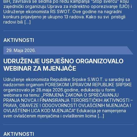
BiH, završava se sedma po redu kampanja “Stop švercu” koju
zajednički organizuju Uprava za indirektno oporezivanje (UIO) i
Udruženje ekonomista RS SWOT. Ove godine na nagradni
konkurs prijavljeno je ukupno 13 radova. Kako su svi pristigli
radovi bili […]
AKTIVNOSTI
29. Maja 2026.
UDRUŽENJE USPJEŠNO ORGANIZOVALO
WEBINAR ZA MJENJAČE
Udruženje ekonomista Republike Srpske S.W.O.T. u saradnji sa
nadzornim organom PORESKOM UPRAVOM REPUBLIKE SRPSKE
organizovalo je 28.maja 2026.godine, edukaciju u formi
webinara na temu: „PRIMJENA ZAKONA O SPREČAVANJU
PRANJA NOVCA I FINANSIRANJA TERORISTIČKIH AKTIVNOSTI –
PRAVA, OBAVEZE I ODGOVORNOSTI OVLAŠĆENIH MJENJAČA I
OVLAŠTENIH LICA KOD MJENJAČA“ Edukacija je namijenjena
svim ovlašćenim mjenjačima i ovlaštenim licima […]
AKTIVNOSTI