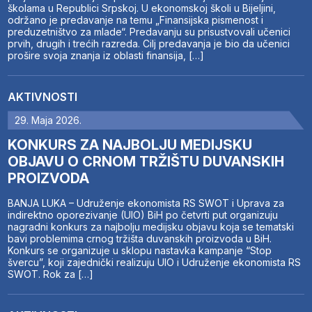
školama u Republici Srpskoj. U ekonomskoj školi u Bijeljini,
održano je predavanje na temu „Finansijska pismenost i
preduzetništvo za mlade“. Predavanju su prisustvovali učenici
prvih, drugih i trećih razreda. Cilj predavanja je bio da učenici
prošire svoja znanja iz oblasti finansija, […]
AKTIVNOSTI
29. Maja 2026.
KONKURS ZA NAJBOLJU MEDIJSKU
OBJAVU O CRNOM TRŽIŠTU DUVANSKIH
PROIZVODA
BANJA LUKA – Udruženje ekonomista RS SWOT i Uprava za
indirektno oporezivanje (UIO) BiH po četvrti put organizuju
nagradni konkurs za najbolju medijsku objavu koja se tematski
bavi problemima crnog tržišta duvanskih proizvoda u BiH.
Konkurs se organizuje u sklopu nastavka kampanje “Stop
švercu”, koji zajednički realizuju UIO i Udruženje ekonomista RS
SWOT. Rok za […]