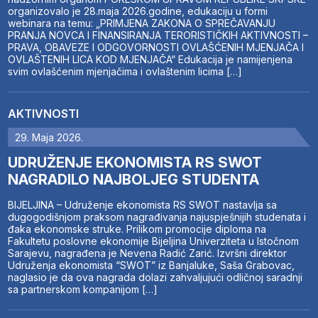
organizovalo je 28.maja 2026.godine, edukaciju u formi
webinara na temu: „PRIMJENA ZAKONA O SPREČAVANJU
PRANJA NOVCA I FINANSIRANJA TERORISTIČKIH AKTIVNOSTI –
PRAVA, OBAVEZE I ODGOVORNOSTI OVLAŠĆENIH MJENJAČA I
OVLAŠTENIH LICA KOD MJENJAČA“ Edukacija je namijenjena
svim ovlašćenim mjenjačima i ovlaštenim licima […]
AKTIVNOSTI
29. Maja 2026.
UDRUŽENJE EKONOMISTA RS SWOT
NAGRADILO NAJBOLJEG STUDENTA
BIJELJINA – Udruženje ekonomista RS SWOT nastavlja sa
dugogodišnjom praksom nagrađivanja najuspješnijih studenata i
đaka ekonomske struke. Prilikom promocije diploma na
Fakultetu poslovne ekonomije Bijeljina Univerziteta u Istočnom
Sarajevu, nagrađena je Nevena Radić Zarić. Izvršni direktor
Udruženja ekonomista “SWOT” iz Banjaluke, Saša Grabovac,
naglasio je da ova nagrada dolazi zahvaljujući odličnoj saradnji
sa partnerskom kompanijom […]