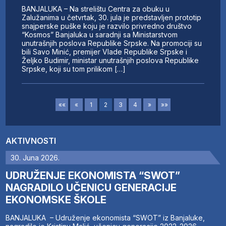
BANJALUKA – Na strelištu Centra za obuku u
Zalužanima u četvrtak, 30. jula je predstavljen prototip
snajperske puške koju je razvilo privredno društvo
“Kosmos” Banjaluka u saradnji sa Ministarstvom
unutrašnjih poslova Republike Srpske. Na promociji su
bili Savo Minić, premijer Vlade Republike Srpske i
Željko Budimir, ministar unutrašnjih poslova Republike
Srpske, koji su tom prilikom […]
««
«
1
2
3
4
»
»»
AKTIVNOSTI
30. Juna 2026.
UDRUŽENJE EKONOMISTA “SWOT”
NAGRADILO UČENICU GENERACIJE
EKONOMSKE ŠKOLE
BANJALUKA – Udruženje ekonomista “SWOT” iz Banjaluke,