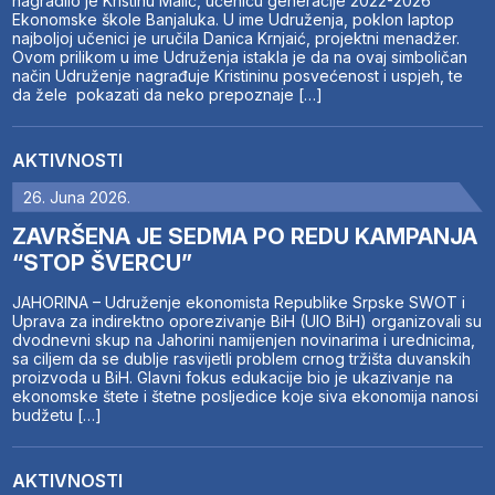
nagradilo je Kristinu Malić, učenicu generacije 2022-2026
Ekonomske škole Banjaluka. U ime Udruženja, poklon laptop
najboljoj učenici je uručila Danica Krnjaić, projektni menadžer.
Ovom prilikom u ime Udruženja istakla je da na ovaj simboličan
način Udruženje nagrađuje Kristininu posvećenost i uspjeh, te
da žele pokazati da neko prepoznaje […]
AKTIVNOSTI
26. Juna 2026.
ZAVRŠENA JE SEDMA PO REDU KAMPANJA
“STOP ŠVERCU”
JAHORINA – Udruženje ekonomista Republike Srpske SWOT i
Uprava za indirektno oporezivanje BiH (UIO BiH) organizovali su
dvodnevni skup na Jahorini namijenjen novinarima i urednicima,
sa ciljem da se dublje rasvijetli problem crnog tržišta duvanskih
proizvoda u BiH. Glavni fokus edukacije bio je ukazivanje na
ekonomske štete i štetne posljedice koje siva ekonomija nanosi
budžetu […]
AKTIVNOSTI