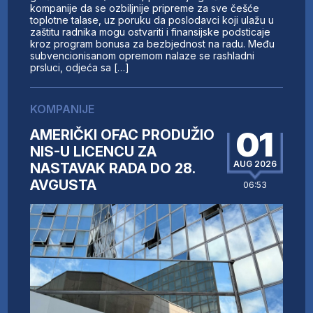
kompanije da se ozbiljnije pripreme za sve češće
toplotne talase, uz poruku da poslodavci koji ulažu u
zaštitu radnika mogu ostvariti i finansijske podsticaje
kroz program bonusa za bezbjednost na radu. Među
subvencionisanom opremom nalaze se rashladni
prsluci, odjeća sa […]
KOMPANIJE
01
AMERIČKI OFAC PRODUŽIO
NIS-U LICENCU ZA
AUG 2026
NASTAVAK RADA DO 28.
AVGUSTA
06:53