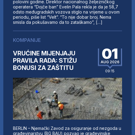
polovini godine. Direktor nacionalnog željezničkog
operatera “Dojče ban” Evelin Pala rekla je da je 58,7
odsto međugradskih vozova stiglo na vrijeme u ovom
periodu, piše list “Velt”. “To nije dobar broj. Nema
smisla da pokušavamo da to zataškamo”, […]
KOMPANIJE
01
VRUĆINE MIJENJAJU
PRAVILA RADA: STIŽU
AUG 2026
BONUSI ZA ZAŠTITU
09:15
BERLIN – Njemački Zavod za osiguranje od nezgoda u
građevinarstvu (BG BAU) pozvao je građevinske