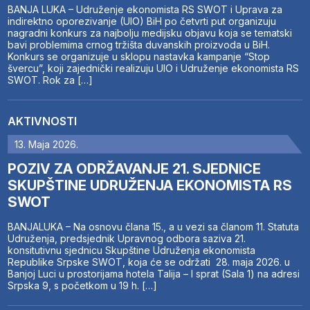
BANJA LUKA – Udruženje ekonomista RS SWOT i Uprava za
indirektno oporezivanje (UIO) BiH po četvrti put organizuju
nagradni konkurs za najbolju medijsku objavu koja se tematski
bavi problemima crnog tržišta duvanskih proizvoda u BiH.
Konkurs se organizuje u sklopu nastavka kampanje “Stop
švercu”, koji zajednički realizuju UIO i Udruženje ekonomista RS
SWOT. Rok za […]
AKTIVNOSTI
13. Maja 2026.
POZIV ZA ODRŽAVANJE 21. SJEDNICE
SKUPŠTINE UDRUŽENJA EKONOMISTA RS
SWOT
BANJALUKA – Na osnovu člana 15., a u vezi sa članom 11. Statuta
Udruženja, predsjednik Upravnog odbora saziva 21.
konsitutivnu sjednicu Skupštine Udruženja ekonomista
Republike Srpske SWOT, koja će se održati 28. maja 2026. u
Banjoj Luci u prostorijama hotela Talija – I sprat (Sala 1) na adresi
Srpska 9, s početkom u 19 h. […]