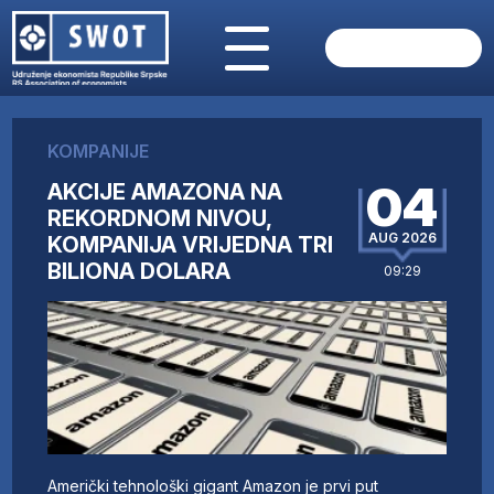
POČETNA
O NAMA
KOMPANIJE
VIJESTI
04
AKCIJE AMAZONA NA
AKTUELNO
REKORDNOM NIVOU,
ANALIZE
AUG 2026
KOMPANIJA VRIJEDNA TRI
KOMPANIJE
BILIONA DOLARA
09:29
FINANSIJE
IZ STRANIH MEDIJA
AKTIVNOSTI
SWOT INTERVJU
UČLANI SE
KONTAKT
Američki tehnološki gigant Amazon je prvi put