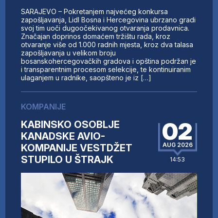
SARAJEVO – Pokretanjem najvećeg konkursa
zapošljavanja, Lidl Bosna i Hercegovina ubrzano gradi
svoj tim uoči dugoočekivanog otvaranja prodavnica.
Značajan doprinos domaćem tržištu rada, kroz
otvaranje više od 1.000 radnih mjesta, kroz dva talasa
zapošljavanja u velikom broju
bosanskohercegovačkih gradova i opština podržan je
i transparentnim procesom selekcije, te kontinuiranim
ulaganjem u radnike, saopšteno je iz […]
KOMPANIJE
02
KABINSKO OSOBLJE
KANADSKE AVIO-
AUG 2026
KOMPANIJE VESTDŽET
STUPILO U ŠTRAJK
14:53