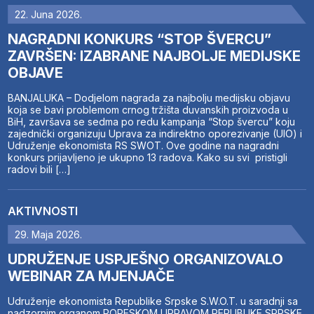
22. Juna 2026.
NAGRADNI KONKURS “STOP ŠVERCU”
ZAVRŠEN: IZABRANE NAJBOLJE MEDIJSKE
OBJAVE
BANJALUKA – Dodjelom nagrada za najbolju medijsku objavu
koja se bavi problemom crnog tržišta duvanskih proizvoda u
BiH, završava se sedma po redu kampanja “Stop švercu” koju
zajednički organizuju Uprava za indirektno oporezivanje (UIO) i
Udruženje ekonomista RS SWOT. Ove godine na nagradni
konkurs prijavljeno je ukupno 13 radova. Kako su svi pristigli
radovi bili […]
AKTIVNOSTI
29. Maja 2026.
UDRUŽENJE USPJEŠNO ORGANIZOVALO
WEBINAR ZA MJENJAČE
Udruženje ekonomista Republike Srpske S.W.O.T. u saradnji sa
nadzornim organom PORESKOM UPRAVOM REPUBLIKE SRPSKE