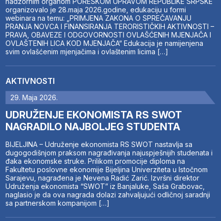
nadzornim organom PORESKOM UPRAVOM REPUBLIKE SRPSKE
organizovalo je 28.maja 2026.godine, edukaciju u formi
webinara na temu: „PRIMJENA ZAKONA O SPREČAVANJU
PRANJA NOVCA I FINANSIRANJA TERORISTIČKIH AKTIVNOSTI –
PRAVA, OBAVEZE I ODGOVORNOSTI OVLAŠĆENIH MJENJAČA I
OVLAŠTENIH LICA KOD MJENJAČA“ Edukacija je namijenjena
svim ovlašćenim mjenjačima i ovlaštenim licima […]
AKTIVNOSTI
29. Maja 2026.
UDRUŽENJE EKONOMISTA RS SWOT
NAGRADILO NAJBOLJEG STUDENTA
BIJELJINA – Udruženje ekonomista RS SWOT nastavlja sa
dugogodišnjom praksom nagrađivanja najuspješnijih studenata i
đaka ekonomske struke. Prilikom promocije diploma na
Fakultetu poslovne ekonomije Bijeljina Univerziteta u Istočnom
Sarajevu, nagrađena je Nevena Radić Zarić. Izvršni direktor
Udruženja ekonomista “SWOT” iz Banjaluke, Saša Grabovac,
naglasio je da ova nagrada dolazi zahvaljujući odličnoj saradnji
sa partnerskom kompanijom […]