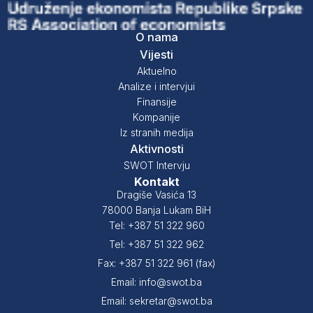
O nama
Vijesti
Aktuelno
Analize i intervjui
Finansije
Kompanije
Iz stranih medija
Aktivnosti
SWOT Intervju
Kontakt
Dragiše Vasića 13
78000 Banja Lukam BiH
Tel: +387 51 322 960
Tel: +387 51 322 962
Fax: +387 51 322 961 (fax)
Email: info@swot.ba
Email: sekretar@swot.ba