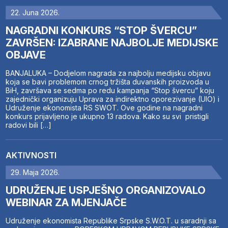
22. Juna 2026.
NAGRADNI KONKURS “STOP ŠVERCU”
ZAVRŠEN: IZABRANE NAJBOLJE MEDIJSKE
OBJAVE
BANJALUKA – Dodjelom nagrada za najbolju medijsku objavu
koja se bavi problemom crnog tržišta duvanskih proizvoda u
BiH, završava se sedma po redu kampanja “Stop švercu” koju
zajednički organizuju Uprava za indirektno oporezivanje (UIO) i
Udruženje ekonomista RS SWOT. Ove godine na nagradni
konkurs prijavljeno je ukupno 13 radova. Kako su svi pristigli
radovi bili […]
AKTIVNOSTI
29. Maja 2026.
UDRUŽENJE USPJEŠNO ORGANIZOVALO
WEBINAR ZA MJENJAČE
Udruženje ekonomista Republike Srpske S.W.O.T. u saradnji sa