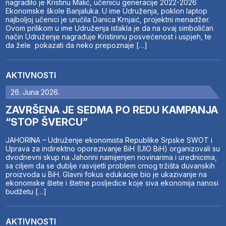
nagradilo je Kristinu Malić, učenicu generacije 2022-2026
Ekonomske škole Banjaluka. U ime Udruženja, poklon laptop
najboljoj učenici je uručila Danica Krnjaić, projektni menadžer.
Ovom prilikom u ime Udruženja istakla je da na ovaj simboličan
način Udruženje nagrađuje Kristininu posvećenost i uspjeh, te
da žele pokazati da neko prepoznaje […]
AKTIVNOSTI
26. Juna 2026.
ZAVRŠENA JE SEDMA PO REDU KAMPANJA
“STOP ŠVERCU”
JAHORINA – Udruženje ekonomista Republike Srpske SWOT i
Uprava za indirektno oporezivanje BiH (UIO BiH) organizovali su
dvodnevni skup na Jahorini namijenjen novinarima i urednicima,
sa ciljem da se dublje rasvijetli problem crnog tržišta duvanskih
proizvoda u BiH. Glavni fokus edukacije bio je ukazivanje na
ekonomske štete i štetne posljedice koje siva ekonomija nanosi
budžetu […]
AKTIVNOSTI