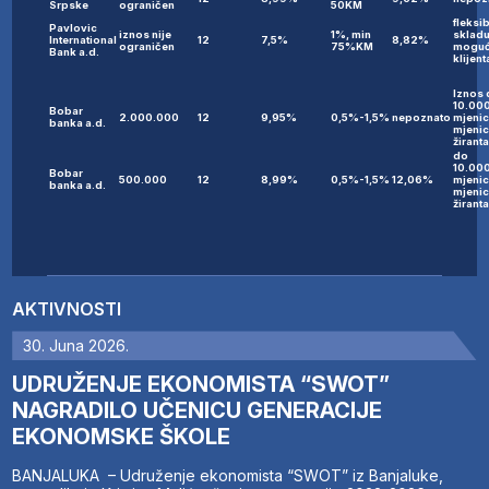
Srpske
ograničen
50KM
fleksib
Pavlovic
iznos nije
1%, min
skladu
International
12
7,5%
8,82%
ograničen
75%KM
moguć
Bank a.d.
klijent
Iznos
10.00
Bobar
2.000.000
12
9,95%
0,5%-1,5%
nepoznato
mjenic
banka a.d.
mjenic
žirant
do
10.00
Bobar
500.000
12
8,99%
0,5%-1,5%
12,06%
mjenic
banka a.d.
mjenic
žirant
AKTIVNOSTI
30. Juna 2026.
UDRUŽENJE EKONOMISTA “SWOT”
NAGRADILO UČENICU GENERACIJE
EKONOMSKE ŠKOLE
BANJALUKA – Udruženje ekonomista “SWOT” iz Banjaluke,