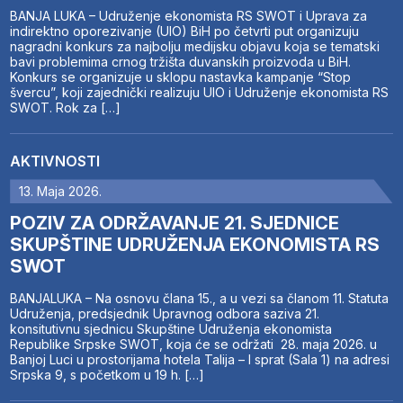
BANJA LUKA – Udruženje ekonomista RS SWOT i Uprava za
indirektno oporezivanje (UIO) BiH po četvrti put organizuju
nagradni konkurs za najbolju medijsku objavu koja se tematski
bavi problemima crnog tržišta duvanskih proizvoda u BiH.
Konkurs se organizuje u sklopu nastavka kampanje “Stop
švercu”, koji zajednički realizuju UIO i Udruženje ekonomista RS
SWOT. Rok za […]
AKTIVNOSTI
13. Maja 2026.
POZIV ZA ODRŽAVANJE 21. SJEDNICE
SKUPŠTINE UDRUŽENJA EKONOMISTA RS
SWOT
BANJALUKA – Na osnovu člana 15., a u vezi sa članom 11. Statuta
Udruženja, predsjednik Upravnog odbora saziva 21.
konsitutivnu sjednicu Skupštine Udruženja ekonomista
Republike Srpske SWOT, koja će se održati 28. maja 2026. u
Banjoj Luci u prostorijama hotela Talija – I sprat (Sala 1) na adresi
Srpska 9, s početkom u 19 h. […]