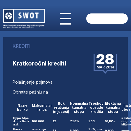
POČETNA
O NAMA
KREDITI
VIJESTI
28
AKTUELNO
Kratkoročni krediti
ANALIZE
MAR 2014
KOMPANIJE
FINANSIJE
Pojašnjenje pojmova
IZ STRANIH MEDIJA
Obratite pažnju na
AKTIVNOSTI
SWOT INTERVJU
Rok
Nominalna
Troškovi
Efektivna
Naziv
Maksimalan
Inst
vraćanja
kamatna
obrade
kamatna
banke
iznos
obez
UČLANI SE
(mjeseci)
stopa
kredita
stopa
KONTAKT
Hypo Alpe
u skla
Adria Bank
100.000
12
7,50%
1,3%
10,19%
dogov
a.d.
klijen
Banka
iznos nije
1,5%, min
12
8,99%
9,62%
nepoz