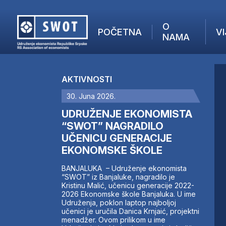
O
POČETNA
VI
NAMA
POČETNA
O NAMA
AKTIVNOSTI
VIJESTI
30. Juna 2026.
AKTUELNO
F
ANALIZE
UDRUŽENJE EKONOMISTA
I
KOMPANIJE
“SWOT” NAGRADILO
UČENICU GENERACIJE
FINANSIJE
EKONOMSKE ŠKOLE
IZ STRANIH MEDIJA
AKTIVNOSTI
BANJALUKA – Udruženje ekonomista
“SWOT” iz Banjaluke, nagradilo je
SWOT INTERVJU
Kristinu Malić, učenicu generacije 2022-
UČLANI SE
2026 Ekonomske škole Banjaluka. U ime
Udruženja, poklon laptop najboljoj
KONTAKT
učenici je uručila Danica Krnjaić, projektni
menadžer. Ovom prilikom u ime