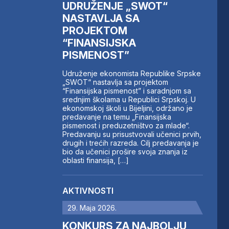
UDRUŽENJE „SWOT“
NASTAVLJA SA
PROJEKTOM
“FINANSIJSKA
PISMENOST”
Udruženje ekonomista Republike Srpske
„SWOT“ nastavlja sa projektom
“Finansijska pismenost” i saradnjom sa
srednjim školama u Republici Srpskoj. U
ekonomskoj školi u Bijeljini, održano je
predavanje na temu „Finansijska
pismenost i preduzetništvo za mlade“.
Predavanju su prisustvovali učenici prvih,
drugih i trećih razreda. Cilj predavanja je
bio da učenici prošire svoja znanja iz
oblasti finansija, […]
AKTIVNOSTI
29. Maja 2026.
KONKURS ZA NAJBOLJU