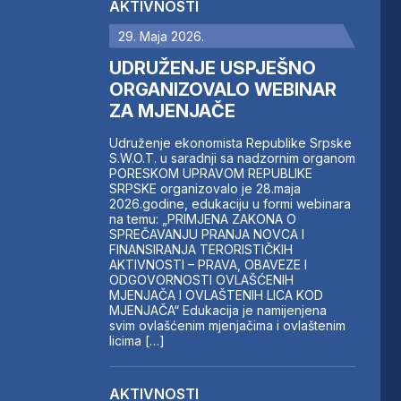
AKTIVNOSTI
29. Maja 2026.
UDRUŽENJE USPJEŠNO
ORGANIZOVALO WEBINAR
ZA MJENJAČE
Udruženje ekonomista Republike Srpske
S.W.O.T. u saradnji sa nadzornim organom
PORESKOM UPRAVOM REPUBLIKE
SRPSKE organizovalo je 28.maja
2026.godine, edukaciju u formi webinara
na temu: „PRIMJENA ZAKONA O
SPREČAVANJU PRANJA NOVCA I
FINANSIRANJA TERORISTIČKIH
AKTIVNOSTI – PRAVA, OBAVEZE I
ODGOVORNOSTI OVLAŠĆENIH
MJENJAČA I OVLAŠTENIH LICA KOD
MJENJAČA“ Edukacija je namijenjena
svim ovlašćenim mjenjačima i ovlaštenim
licima […]
AKTIVNOSTI