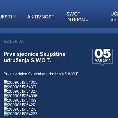
SWOT
UČ
JESTI
AKTIVNOSTI
INTERVJU
SE
AKTUELNO
ANALIZE
GALERIJA
KOMPANIJE
05
INANSIJE
Prva sjednica Skupštine
udruženja S.W.O.T.
Z STRANIH MEDIJA
MAR 2014
Prva sjednica Skupštine udruženja S.W.O.T.