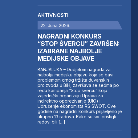
AKTIVNOSTI
22. Juna 2026.
NAGRADNI KONKURS
“STOP ŠVERCU” ZAVRŠEN:
IZABRANE NAJBOLJE
MEDIJSKE OBJAVE
BANJALUKA – Dodjelom nagrada za
najbolju medijsku objavu koja se bavi
problemom crnog tržišta duvanskih
proizvoda u BiH, završava se sedma po
redu kampanja “Stop švercu” koju
zajednički organizuju Uprava za
indirektno oporezivanje (UIO) i
Udruženje ekonomista RS SWOT. Ove
godine na nagradni konkurs prijavljeno je
ukupno 13 radova. Kako su svi pristigli
radovi bili […]