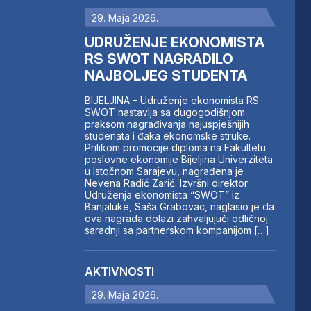
29. Maja 2026.
UDRUŽENJE EKONOMISTA
RS SWOT NAGRADILO
NAJBOLJEG STUDENTA
BIJELJINA – Udruženje ekonomista RS
SWOT nastavlja sa dugogodišnjom
praksom nagrađivanja najuspješnijih
studenata i đaka ekonomske struke.
Prilikom promocije diploma na Fakultetu
poslovne ekonomije Bijeljina Univerziteta
u Istočnom Sarajevu, nagrađena je
Nevena Radić Zarić. Izvršni direktor
Udruženja ekonomista “SWOT” iz
Banjaluke, Saša Grabovac, naglasio je da
ova nagrada dolazi zahvaljujući odličnoj
saradnji sa partnerskom kompanijom […]
AKTIVNOSTI
29. Maja 2026.