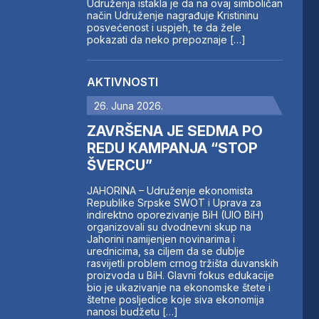
Udruženja istakla je da na ovaj simboličan
način Udruženje nagrađuje Kristininu
posvećenost i uspjeh, te da žele
pokazati da neko prepoznaje […]
AKTIVNOSTI
26. Juna 2026.
ZAVRŠENA JE SEDMA PO
REDU KAMPANJA “STOP
ŠVERCU”
JAHORINA – Udruženje ekonomista
Republike Srpske SWOT i Uprava za
indirektno oporezivanje BiH (UIO BiH)
organizovali su dvodnevni skup na
Jahorini namijenjen novinarima i
urednicima, sa ciljem da se dublje
rasvijetli problem crnog tržišta duvanskih
proizvoda u BiH. Glavni fokus edukacije
bio je ukazivanje na ekonomske štete i
štetne posljedice koje siva ekonomija
nanosi budžetu […]