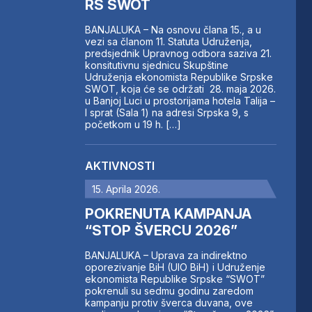
RS SWOT
BANJALUKA – Na osnovu člana 15., a u
vezi sa članom 11. Statuta Udruženja,
predsjednik Upravnog odbora saziva 21.
konsitutivnu sjednicu Skupštine
Udruženja ekonomista Republike Srpske
SWOT, koja će se održati 28. maja 2026.
u Banjoj Luci u prostorijama hotela Talija –
I sprat (Sala 1) na adresi Srpska 9, s
početkom u 19 h. […]
AKTIVNOSTI
15. Aprila 2026.
POKRENUTA KAMPANJA
“STOP ŠVERCU 2026”
BANJALUKA – Uprava za indirektno
oporezivanje BiH (UIO BiH) i Udruženje
ekonomista Republike Srpske “SWOT”
pokrenuli su sedmu godinu zaredom
kampanju protiv šverca duvana, ove