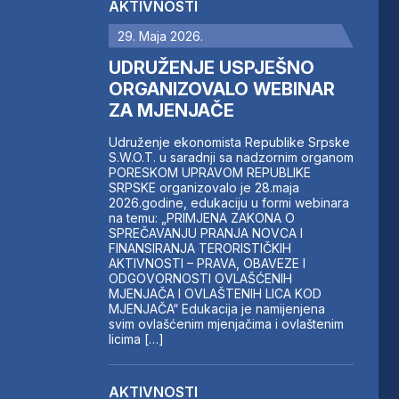
AKTIVNOSTI
29. Maja 2026.
UDRUŽENJE USPJEŠNO
ORGANIZOVALO WEBINAR
ZA MJENJAČE
Udruženje ekonomista Republike Srpske
S.W.O.T. u saradnji sa nadzornim organom
PORESKOM UPRAVOM REPUBLIKE
SRPSKE organizovalo je 28.maja
2026.godine, edukaciju u formi webinara
na temu: „PRIMJENA ZAKONA O
SPREČAVANJU PRANJA NOVCA I
FINANSIRANJA TERORISTIČKIH
AKTIVNOSTI – PRAVA, OBAVEZE I
ODGOVORNOSTI OVLAŠĆENIH
MJENJAČA I OVLAŠTENIH LICA KOD
MJENJAČA“ Edukacija je namijenjena
svim ovlašćenim mjenjačima i ovlaštenim
licima […]
AKTIVNOSTI