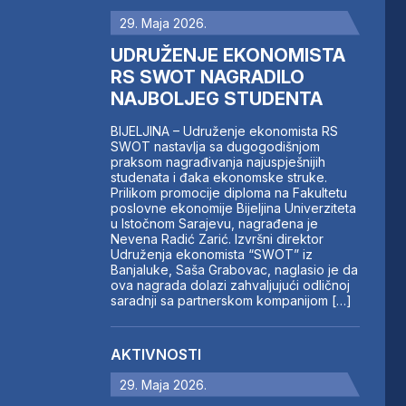
29. Maja 2026.
UDRUŽENJE EKONOMISTA
RS SWOT NAGRADILO
NAJBOLJEG STUDENTA
BIJELJINA – Udruženje ekonomista RS
SWOT nastavlja sa dugogodišnjom
praksom nagrađivanja najuspješnijih
studenata i đaka ekonomske struke.
Prilikom promocije diploma na Fakultetu
poslovne ekonomije Bijeljina Univerziteta
u Istočnom Sarajevu, nagrađena je
Nevena Radić Zarić. Izvršni direktor
Udruženja ekonomista “SWOT” iz
Banjaluke, Saša Grabovac, naglasio je da
ova nagrada dolazi zahvaljujući odličnoj
saradnji sa partnerskom kompanijom […]
AKTIVNOSTI
29. Maja 2026.