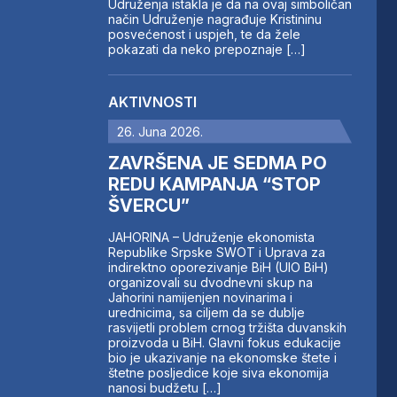
Udruženja istakla je da na ovaj simboličan
način Udruženje nagrađuje Kristininu
posvećenost i uspjeh, te da žele
pokazati da neko prepoznaje […]
AKTIVNOSTI
26. Juna 2026.
ZAVRŠENA JE SEDMA PO
REDU KAMPANJA “STOP
ŠVERCU”
JAHORINA – Udruženje ekonomista
Republike Srpske SWOT i Uprava za
indirektno oporezivanje BiH (UIO BiH)
organizovali su dvodnevni skup na
Jahorini namijenjen novinarima i
urednicima, sa ciljem da se dublje
rasvijetli problem crnog tržišta duvanskih
proizvoda u BiH. Glavni fokus edukacije
bio je ukazivanje na ekonomske štete i
štetne posljedice koje siva ekonomija
nanosi budžetu […]