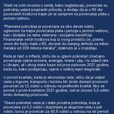
Vlasti na svim nivoima u zemlji, kako naglašavaju, povećale su
potrošnju usljed pojačanih prihoda, a dodaju da je u RS dio
povećanih troškova trajan jer je usmjeren na povećanje plata u
javnom sektoru.
“Planirana potrošnja je povećana za oko devet odsto,
uglavnom za trajna povećanja plata i penzija u javnom sektoru,
kao i dodjele za ratne veterane i socijalne beneficije.
Finansiranje većih troškova koji iz ovog proističu će, prema
onom što kažu vlasti u RS, dovesti do manjeg deficita za milion
maraka od 209 miliona maraka”, istaknuto je u izvještaju.
Kada je riječ o inflaciji, ističu da su glavni pokretači značajno
povećanje cijena sirovina, energije, hrane i ulja, i to usljed rata
u Ukrajini, ali i zbog niske baze od prve polovine 2021. godine,
kada su, kako podsjećaju, cijene u velikoj mjeri stagnirale.
U prvom kvartalu, kada je ekonomija rasla, ističu da je usljed
rasta u trgovini, transportu i turizmu bh. bruto domaći proizvod
povećan za 1,5 odsto u odnosu na prethodni kvartal. Ako se
poredi s prvim kvartalom 2021. godine, rast je iznosio 5,5 odsto
bruto domaćeg proizvoda.
“Glavni pokretač rasta je i dalje privatna potrošnja, koja je
povećana za 5,2 odsto i doprinijela je ukupnom rastu s pet
odsto. Izvoz je povećan za 40,6 odsto u odnosu na isti period