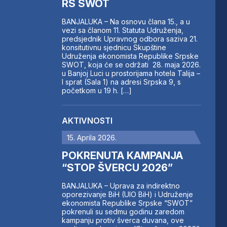
RS SWOT
BANJALUKA – Na osnovu člana 15., a u
vezi sa članom 11. Statuta Udruženja,
predsjednik Upravnog odbora saziva 21.
konsitutivnu sjednicu Skupštine
Udruženja ekonomista Republike Srpske
SWOT, koja će se održati 28. maja 2026.
u Banjoj Luci u prostorijama hotela Talija –
I sprat (Sala 1) na adresi Srpska 9, s
početkom u 19 h. […]
AKTIVNOSTI
15. Aprila 2026.
POKRENUTA KAMPANJA
“STOP ŠVERCU 2026”
BANJALUKA – Uprava za indirektno
oporezivanje BiH (UIO BiH) i Udruženje
ekonomista Republike Srpske “SWOT”
pokrenuli su sedmu godinu zaredom
kampanju protiv šverca duvana, ove