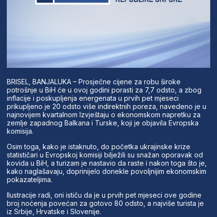
BRISEL, BANJALUKA – Prosječne cijene za robu široke
potrošnje u BiH će u ovoj godini porasti za 7,7 odsto, a zbog
inflacije i poskupljenja energenata u prvih pet mjeseci
prikupljeno je 20 odsto više indirektnih poreza, navedeno je u
najnovijem kvartalnom Izvještaju o ekonomskom napretku za
zemlje zapadnog Balkana i Turske, koji je objavila Evropska
komisija.
Osim toga, kako je istaknuto, do početka ukrajinske krize
statističari u Evropskoj komisiji bilježili su snažan oporavak od
kovida u BiH, a turizam je nastavio da raste i nakon toga što je,
kako naglašavaju, doprinijelo donekle povoljnijim ekonomskim
pokazateljima.
Ilustracije radi, oni ističu da je u prvih pet mjeseci ove godine
broj noćenja povećan za gotovo 80 odsto, a najviše turista je
iz Srbije, Hrvatske i Slovenije.