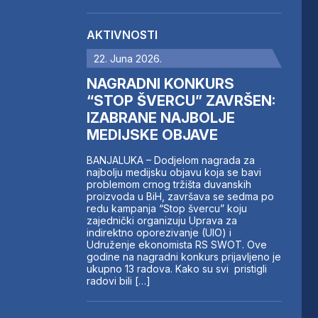
AKTIVNOSTI
22. Juna 2026.
NAGRADNI KONKURS
“STOP ŠVERCU” ZAVRŠEN:
IZABRANE NAJBOLJE
MEDIJSKE OBJAVE
BANJALUKA – Dodjelom nagrada za
najbolju medijsku objavu koja se bavi
problemom crnog tržišta duvanskih
proizvoda u BiH, završava se sedma po
redu kampanja “Stop švercu” koju
zajednički organizuju Uprava za
indirektno oporezivanje (UIO) i
Udruženje ekonomista RS SWOT. Ove
godine na nagradni konkurs prijavljeno je
ukupno 13 radova. Kako su svi pristigli
radovi bili […]