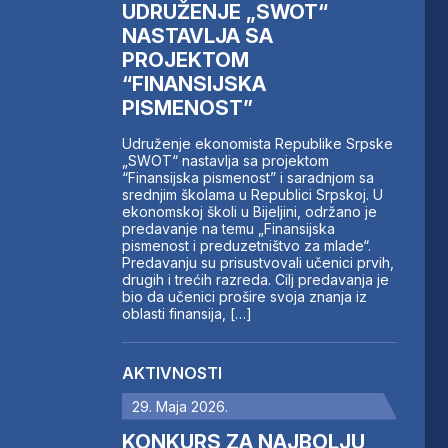
UDRUŽENJE „SWOT“
NASTAVLJA SA
PROJEKTOM
“FINANSIJSKA
PISMENOST”
Udruženje ekonomista Republike Srpske
„SWOT“ nastavlja sa projektom
“Finansijska pismenost” i saradnjom sa
srednjim školama u Republici Srpskoj. U
ekonomskoj školi u Bijeljini, održano je
predavanje na temu „Finansijska
pismenost i preduzetništvo za mlade“.
Predavanju su prisustvovali učenici prvih,
drugih i trećih razreda. Cilj predavanja je
bio da učenici prošire svoja znanja iz
oblasti finansija, […]
AKTIVNOSTI
29. Maja 2026.
KONKURS ZA NAJBOLJU