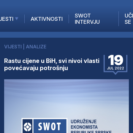
SWOT
UČ
JESTI
AKTIVNOSTI
INTERVJU
SE
AKTUELNO
ANALIZE
VIJESTI
|
ANALIZE
KOMPANIJE
19
INANSIJE
Rastu cijene u BiH, svi nivoi vlasti
povećavaju potrošnju
Z STRANIH MEDIJA
JUL 2022