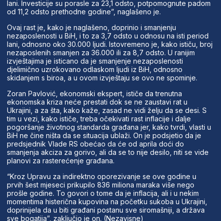
lani. Investicije su porasle za 23,1 odsto, potpomognute padom
od 11,2 odsto prethodne godine”, naglašeno je.
Ovaj rast je, kako je naglašeno, doprinio i smanjenju
nezaposlenosti u BiH, i to za 3,7 odsto u odnosu na isti period
lani, odnosno oko 30.000 ljudi. Istovremeno je, kako ističu, broj
nezaposlenih smanjen za 36.000 ili za 8,7 odsto. U ranijim
izvještajima je isticano da je smanjenje nezaposlenosti
djelimično uzrokovano odlaskom ljudi iz BiH, odnosno
skidanjem s biroa, a u ovom izvještaju se ovo ne spominje.
Zoran Pavlović, ekonomski ekspert, ističe da trenutna
ekonomska kriza neće prestati dok se ne zaustavi rat u
Ukrajini, a za šta, kako kaže, zasad ne vidi želju da se desi. S
tim u vezi, kako ističe, treba očekivati rast inflacije i dalje
pogoršanje životnog standarda građana jer, kako tvrdi, vlasti u
BiH ne čine ništa da se situacija ublaži. On je podsjetio da je
predsjednik Vlade RS obećao da će od aprila doći do
smanjenja akciza za gorivo, ali da se to nije desilo, niti se vide
planovi za rasterećenje građana.
“Kroz Upravu za indirektno oporezivanje se ove godine u
prvih šest mjeseci prikupilo 836 miliona maraka više nego
prošle godine. To govori o tome da je inflacija, ali i u nekim
momentima histerična kupovina na početku sukoba u Ukrajini,
doprinijela da u biti građani postanu sve siromašniji, a država
sve bogatija”, zaključio je on. (Nezavisne)