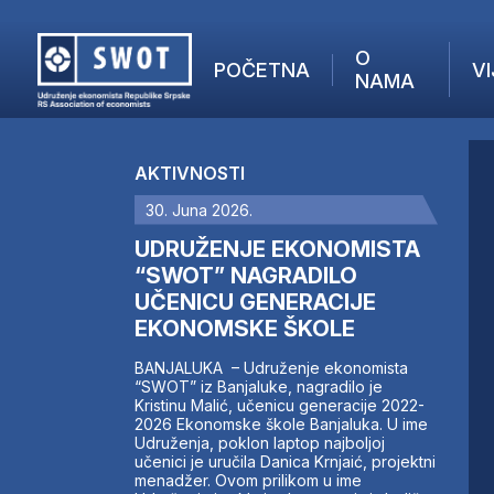
O
POČETNA
VI
NAMA
POČETNA
O NAMA
AKTIVNOSTI
VIJESTI
30. Juna 2026.
AKTUELNO
F
ANALIZE
UDRUŽENJE EKONOMISTA
I
KOMPANIJE
“SWOT” NAGRADILO
UČENICU GENERACIJE
FINANSIJE
EKONOMSKE ŠKOLE
IZ STRANIH MEDIJA
AKTIVNOSTI
BANJALUKA – Udruženje ekonomista
“SWOT” iz Banjaluke, nagradilo je
SWOT INTERVJU
Kristinu Malić, učenicu generacije 2022-
UČLANI SE
2026 Ekonomske škole Banjaluka. U ime
Udruženja, poklon laptop najboljoj
KONTAKT
učenici je uručila Danica Krnjaić, projektni
menadžer. Ovom prilikom u ime