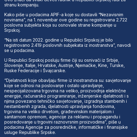
stranu kompaniju.
Kako piše u podacima APIF-a koje su dostavili “Nezavisnim
novinama”, na 1. novembar ove godine su registrovana 2.722
poslovna subjekta koja su osnovale strane kompanije u
Srpskoj.
“Na isti datum 2022. godine u Republici Srpskoj je bilo
registrovano 2.419 poslovnih subjekata iz inostranstva”, navodi
se u podacima.
U Republici Srpskoj posluju firme čiji su osnivači iz Srbije,
Slovenije, Italije, Hrvatske, Austrije, Njemačke, Kine, Turske,
Ruske Federacije i Švajcarske.
“Djelatnosti koje obavljaju firme iz inostranstva su: savjetovanje
koje se odnosi na poslovanje i ostalo upravljanje,
nespecijalizovana trgovina na veliko, proizvodnja električne
energije, računarsko programiranje, inženjerske djelatnosti i s
njima povezano tehničko savjetovanje, izgradnja stambenih i
nestambenih zgrada, djelatnosti upravljanja fondovima,
trgovina na veliko drvetom, građevinskim materijalom i
sanitarnom opremom, agencije za reklamu i propagandu i
posredovanje u trgovini raznovrsnim proizvodima”, piše u
podacima Agencije za posredničke, informatičke i finansijske
usluge Republike Srpske.