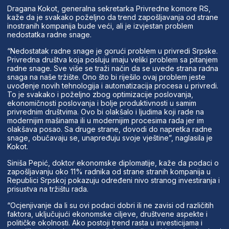
Dragana Kokot, generalna sekretarka Privredne komore RS,
kaže da je svakako poželjno da trend zapošljavanja od strane
inostranih kompanija bude veći, ali je izvjestan problem
nedostatka radne snage.
“Nedostatak radne snage je gorući problem u privredi Srpske.
Privredna društva koja posluju imaju veliki problem sa pitanjem
radne snage. Sve više se traži način da se uvede strana radna
snaga na naše tržište. Ono što bi riješilo ovaj problem jeste
uvođenje novih tehnologija i automatizacija procesa u privredi.
To je svakako i poželjno zbog optimizacije poslovanja,
ekonomičnosti poslovanja i bolje produktivnosti u samim
privrednim društvima. Ovo bi olakšalo i ljudima koji rade na
modernijim mašinama ili u modernijim procesima rada jer im
olakšava posao. Sa druge strane, dovodi do napretka radne
snage, obučavaju se, unapređuju svoje vještine”, naglasila je
Kokot.
Siniša Pepić, doktor ekonomske diplomatije, kaže da podaci o
zapošljavanju oko 11% radnika od strane stranih kompanija u
Republici Srpskoj pokazuju određeni nivo stranog investiranja i
prisustva na tržištu rada.
“Ocjenjivanje da li su ovi podaci dobri ili ne zavisi od različitih
faktora, uključujući ekonomske ciljeve, društvene aspekte i
političke okolnosti. Ako postoji trend rasta u investicijama i