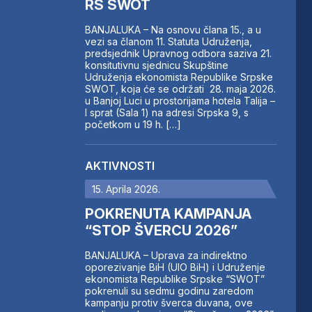
RS SWOT
BANJALUKA – Na osnovu člana 15., a u
vezi sa članom 11. Statuta Udruženja,
predsjednik Upravnog odbora saziva 21.
konsitutivnu sjednicu Skupštine
Udruženja ekonomista Republike Srpske
SWOT, koja će se održati 28. maja 2026.
u Banjoj Luci u prostorijama hotela Talija –
I sprat (Sala 1) na adresi Srpska 9, s
početkom u 19 h. […]
AKTIVNOSTI
15. Aprila 2026.
POKRENUTA KAMPANJA
“STOP ŠVERCU 2026”
BANJALUKA – Uprava za indirektno
oporezivanje BiH (UIO BiH) i Udruženje
ekonomista Republike Srpske “SWOT”
pokrenuli su sedmu godinu zaredom
kampanju protiv šverca duvana, ove