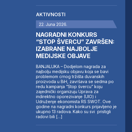
AKTIVNOSTI
22. Juna 2026.
NAGRADNI KONKURS
“STOP ŠVERCU” ZAVRŠEN:
IZABRANE NAJBOLJE
MEDIJSKE OBJAVE
BANJALUKA – Dodjelom nagrada za
najbolju medijsku objavu koja se bavi
problemom crnog tržišta duvanskih
proizvoda u BiH, završava se sedma po
redu kampanja “Stop švercu” koju
zajednički organizuju Uprava za
indirektno oporezivanje (UIO) i
Udruženje ekonomista RS SWOT. Ove
godine na nagradni konkurs prijavljeno je
ukupno 13 radova. Kako su svi pristigli
radovi bili […]