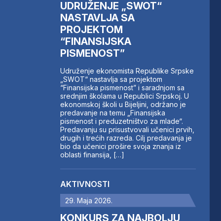
UDRUŽENJE „SWOT“
NASTAVLJA SA
PROJEKTOM
“FINANSIJSKA
PISMENOST”
Udruženje ekonomista Republike Srpske
„SWOT“ nastavlja sa projektom
“Finansijska pismenost” i saradnjom sa
srednjim školama u Republici Srpskoj. U
ekonomskoj školi u Bijeljini, održano je
predavanje na temu „Finansijska
pismenost i preduzetništvo za mlade“.
Predavanju su prisustvovali učenici prvih,
drugih i trećih razreda. Cilj predavanja je
bio da učenici prošire svoja znanja iz
oblasti finansija, […]
AKTIVNOSTI
29. Maja 2026.
KONKURS ZA NAJBOLJU