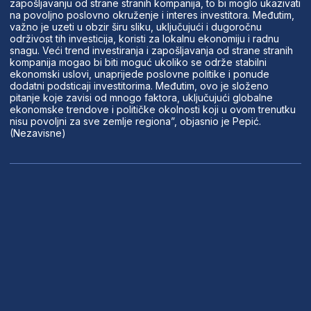
zapošljavanju od strane stranih kompanija, to bi moglo ukazivati
na povoljno poslovno okruženje i interes investitora. Međutim,
važno je uzeti u obzir širu sliku, uključujući i dugoročnu
održivost tih investicija, koristi za lokalnu ekonomiju i radnu
snagu. Veći trend investiranja i zapošljavanja od strane stranih
kompanija mogao bi biti moguć ukoliko se održe stabilni
ekonomski uslovi, unaprijede poslovne politike i ponude
dodatni podsticaji investitorima. Međutim, ovo je složeno
pitanje koje zavisi od mnogo faktora, uključujući globalne
ekonomske trendove i političke okolnosti koji u ovom trenutku
nisu povoljni za sve zemlje regiona”, objasnio je Pepić.
(Nezavisne)