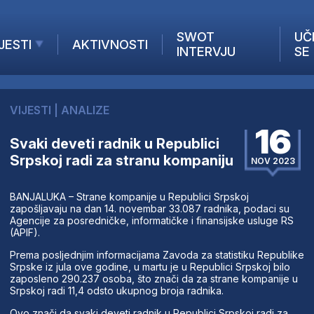
SWOT
UČ
JESTI
AKTIVNOSTI
INTERVJU
SE
AKTUELNO
ANALIZE
VIJESTI
|
ANALIZE
KOMPANIJE
16
INANSIJE
Svaki deveti radnik u Republici
Srpskoj radi za stranu kompaniju
Z STRANIH MEDIJA
NOV 2023
BANJALUKA – Strane kompanije u Republici Srpskoj
zapošljavaju na dan 14. novembar 33.087 radnika, podaci su
Agencije za posredničke, informatičke i finansijske usluge RS
(APIF).
Prema posljednjim informacijama Zavoda za statistiku Republike
Srpske iz jula ove godine, u martu je u Republici Srpskoj bilo
zaposleno 290.237 osoba, što znači da za strane kompanije u
Srpskoj radi 11,4 odsto ukupnog broja radnika.
Ovo znači da svaki deveti radnik u Republici Srpskoj radi za