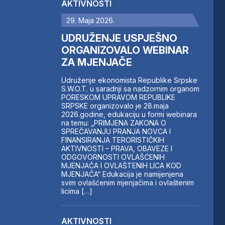
AKTIVNOSTI
29. Maja 2026.
UDRUŽENJE USPJEŠNO
ORGANIZOVALO WEBINAR
ZA MJENJAČE
Udruženje ekonomista Republike Srpske
S.W.O.T. u saradnji sa nadzornim organom
PORESKOM UPRAVOM REPUBLIKE
SRPSKE organizovalo je 28.maja
2026.godine, edukaciju u formi webinara
na temu: „PRIMJENA ZAKONA O
SPREČAVANJU PRANJA NOVCA I
FINANSIRANJA TERORISTIČKIH
AKTIVNOSTI – PRAVA, OBAVEZE I
ODGOVORNOSTI OVLAŠĆENIH
MJENJAČA I OVLAŠTENIH LICA KOD
MJENJAČA“ Edukacija je namijenjena
svim ovlašćenim mjenjačima i ovlaštenim
licima […]
AKTIVNOSTI