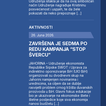
Udruženja istakla je da na ovaj simboličan
način Udruženje nagrađuje Kristininu
posvećenost i uspjeh, te da žele
pokazati da neko prepoznaje […]
AKTIVNOSTI
26. Juna 2026.
ZAVRŠENA JE SEDMA PO
REDU KAMPANJA “STOP
ŠVERCU”
JAHORINA – Udruženje ekonomista
Republike Srpske SWOT i Uprava za
indirektno oporezivanje BiH (UIO BiH)
organizovali su dvodnevni skup na
Jahorini namijenjen novinarima i
urednicima, sa ciljem da se dublje
rasvijetli problem crnog tržišta duvanskih
proizvoda u BiH. Glavni fokus edukacije
bio je ukazivanje na ekonomske štete i
štetne posljedice koje siva ekonomija
nanosi budžetu […]