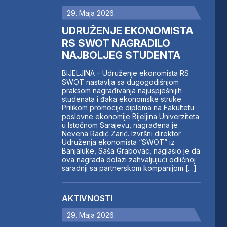
29. Maja 2026.
UDRUŽENJE EKONOMISTA
RS SWOT NAGRADILO
NAJBOLJEG STUDENTA
BIJELJINA – Udruženje ekonomista RS
SWOT nastavlja sa dugogodišnjom
praksom nagrađivanja najuspješnijih
studenata i đaka ekonomske struke.
Prilikom promocije diploma na Fakultetu
poslovne ekonomije Bijeljina Univerziteta
u Istočnom Sarajevu, nagrađena je
Nevena Radić Zarić. Izvršni direktor
Udruženja ekonomista “SWOT” iz
Banjaluke, Saša Grabovac, naglasio je da
ova nagrada dolazi zahvaljujući odličnoj
saradnji sa partnerskom kompanijom […]
AKTIVNOSTI
29. Maja 2026.