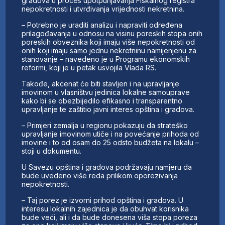
gradova u proces upotpunjavanja Fiskalnog registra
nepokretnosti i utvrđivanja vrijednosti nekretnina.
– Potrebno je uraditi analizu i napraviti određena
prilagođavanja u odnosu na visinu poreskih stopa onih
poreskih obveznika koji imaju više nepokretnosti od
onih koji imaju samo jednu nekretninu namijenjenu za
stanovanje – navedeno je u Programu ekonomskih
reformi, koji je u petak usvojila Vlada RS.
Takođe, akcenat će biti stavljen i na upravljanje
imovinom u vlasništvu jedinica lokalne samouprave
kako bi se obezbijedilo efikasno i transparentno
upravljanje te zaštitio javni interes opština i gradova.
– Primjeri zemalja u regionu pokazuju da strateško
upravljanje imovinom utiče i na povećanje prihoda od
imovine i to od osam do 25 odsto budžeta na lokalu –
stoji u dokumentu.
U Savezu opština i gradova podržavaju namjeru da
bude uvedeno više reda prilikom oporezivanja
nepokretnosti.
– Taj porez je izvorni prihod opština i gradova. U
interesu lokalnih zajednica je da obuhvat korisnika
bude veći, ali i da bude donesena viša stopa poreza