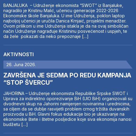
BANJALUKA – Udruženje ekonomista “SWOT” iz Banjaluke,
nagradilo je Kristinu Malić, učenicu generacije 2022-2026
Ekonomske škole Banjaluka. U ime Udruženja, poklon laptop
najboljoj učenici je uručila Danica Krnjaić, projektni menadžer.
Ovom prilikom u ime Udruženja istakla je da na ovaj simboličan
način Udruženje nagrađuje Kristininu posvećenost i uspjeh, te
da žele pokazati da neko prepoznaje […]
AKTIVNOSTI
26. Juna 2026.
ZAVRŠENA JE SEDMA PO REDU KAMPANJA
“STOP ŠVERCU”
JAHORINA – Udruženje ekonomista Republike Srpske SWOT i
Uprava za indirektno oporezivanje BiH (UIO BiH) organizovali su
dvodnevni skup na Jahorini namijenjen novinarima i urednicima,
sa ciljem da se dublje rasvijetli problem crnog tržišta duvanskih
proizvoda u BiH. Glavni fokus edukacije bio je ukazivanje na
ekonomske štete i štetne posljedice koje siva ekonomija nanosi
budžetu […]