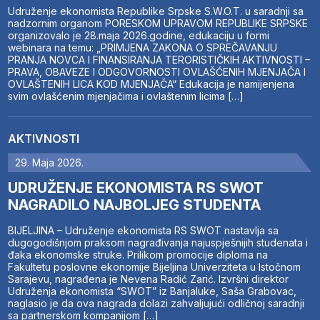
Udruženje ekonomista Republike Srpske S.W.O.T. u saradnji sa
nadzornim organom PORESKOM UPRAVOM REPUBLIKE SRPSKE
organizovalo je 28.maja 2026.godine, edukaciju u formi
webinara na temu: „PRIMJENA ZAKONA O SPREČAVANJU
PRANJA NOVCA I FINANSIRANJA TERORISTIČKIH AKTIVNOSTI –
PRAVA, OBAVEZE I ODGOVORNOSTI OVLAŠĆENIH MJENJAČA I
OVLAŠTENIH LICA KOD MJENJAČA“ Edukacija je namijenjena
svim ovlašćenim mjenjačima i ovlaštenim licima […]
AKTIVNOSTI
29. Maja 2026.
UDRUŽENJE EKONOMISTA RS SWOT
NAGRADILO NAJBOLJEG STUDENTA
BIJELJINA – Udruženje ekonomista RS SWOT nastavlja sa
dugogodišnjom praksom nagrađivanja najuspješnijih studenata i
đaka ekonomske struke. Prilikom promocije diploma na
Fakultetu poslovne ekonomije Bijeljina Univerziteta u Istočnom
Sarajevu, nagrađena je Nevena Radić Zarić. Izvršni direktor
Udruženja ekonomista “SWOT” iz Banjaluke, Saša Grabovac,
naglasio je da ova nagrada dolazi zahvaljujući odličnoj saradnji
sa partnerskom kompanijom […]