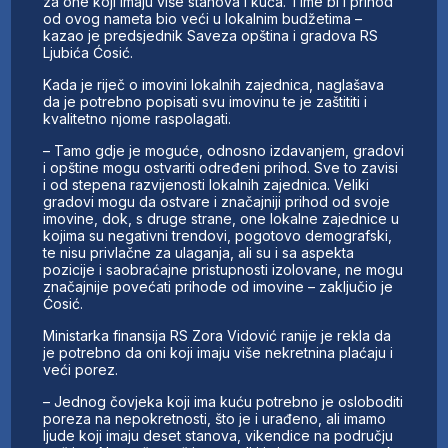
za one koji imaju više stanova i kuća. Time bi i prihod
od ovog nameta bio veći u lokalnim budžetima –
kazao je predsjednik Saveza opština i gradova RS
Ljubića Ćosić.
Kada je riječ o imovini lokalnih zajednica, naglašava
da je potrebno popisati svu imovinu te je zaštititi i
kvalitetno njome raspolagati.
– Tamo gdje je moguće, odnosno izdavanjem, gradovi
i opštine mogu ostvariti određeni prihod. Sve to zavisi
i od stepena razvijenosti lokalnih zajednica. Veliki
gradovi mogu da ostvare i značajniji prihod od svoje
imovine, dok, s druge strane, one lokalne zajednice u
kojima su negativni trendovi, pogotovo demografski,
te nisu privlačne za ulaganja, ali su i sa aspekta
pozicije i saobraćajne pristupnosti izolovane, ne mogu
značajnije povećati prihode od imovine – zaključio je
Ćosić.
Ministarka finansija RS Zora Vidović ranije je rekla da
je potrebno da oni koji imaju više nekretnina plaćaju i
veći porez.
– Jednog čovjeka koji ima kuću potrebno je osloboditi
poreza na nepokretnosti, što je i urađeno, ali imamo
ljude koji imaju deset stanova, vikendice na području