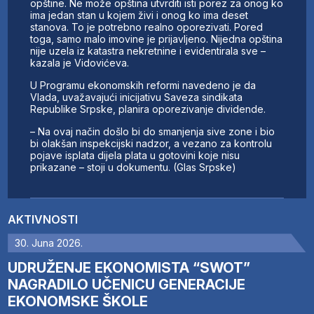
opštine. Ne može opština utvrditi isti porez za onog ko
ima jedan stan u kojem živi i onog ko ima deset
stanova. To je potrebno realno oporezivati. Pored
toga, samo malo imovine je prijavljeno. Nijedna opština
nije uzela iz katastra nekretnine i evidentirala sve –
kazala je Vidovićeva.
U Programu ekonomskih reformi navedeno je da
Vlada, uvažavajući inicijativu Saveza sindikata
Republike Srpske, planira oporezivanje dividende.
– Na ovaj način došlo bi do smanjenja sive zone i bio
bi olakšan inspekcijski nadzor, a vezano za kontrolu
pojave isplata dijela plata u gotovini koje nisu
prikazane – stoji u dokumentu. (Glas Srpske)
AKTIVNOSTI
30. Juna 2026.
UDRUŽENJE EKONOMISTA “SWOT”
NAGRADILO UČENICU GENERACIJE
EKONOMSKE ŠKOLE