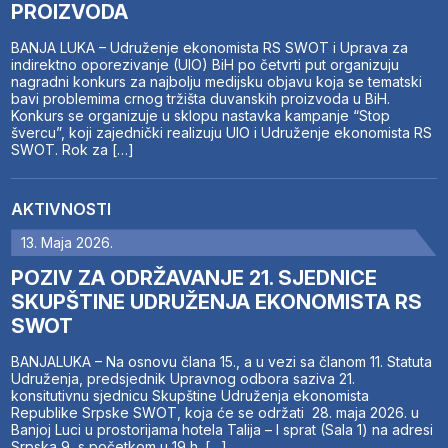
PROIZVODA
BANJA LUKA – Udruženje ekonomista RS SWOT i Uprava za
indirektno oporezivanje (UIO) BiH po četvrti put organizuju
nagradni konkurs za najbolju medijsku objavu koja se tematski
bavi problemima crnog tržišta duvanskih proizvoda u BiH.
Konkurs se organizuje u sklopu nastavka kampanje “Stop
švercu”, koji zajednički realizuju UIO i Udruženje ekonomista RS
SWOT. Rok za […]
AKTIVNOSTI
13. Maja 2026.
POZIV ZA ODRŽAVANJE 21. SJEDNICE
SKUPŠTINE UDRUŽENJA EKONOMISTA RS
SWOT
BANJALUKA – Na osnovu člana 15., a u vezi sa članom 11. Statuta
Udruženja, predsjednik Upravnog odbora saziva 21.
konsitutivnu sjednicu Skupštine Udruženja ekonomista
Republike Srpske SWOT, koja će se održati 28. maja 2026. u
Banjoj Luci u prostorijama hotela Talija – I sprat (Sala 1) na adresi
Srpska 9, s početkom u 19 h. […]