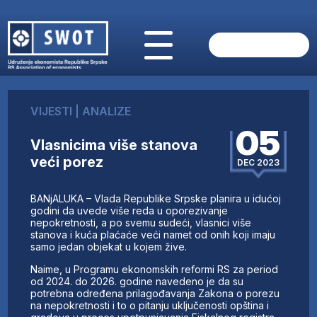
POČETNA
O NAMA
VIJESTI
|
ANALIZE
VIJESTI
05
AKTUELNO
Vlasnicima više stanova
ANALIZE
veći porez
DEC 2023
KOMPANIJE
FINANSIJE
BANjALUKA – Vlada Republike Srpske planira u idućoj
IZ STRANIH MEDIJA
godini da uvede više reda u oporezivanje
nepokretnosti, a po svemu sudeći, vlasnici više
AKTIVNOSTI
stanova i kuća plaćaće veći namet od onih koji imaju
samo jedan objekat u kojem žive.
SWOT INTERVJU
UČLANI SE
Naime, u Programu ekonomskih reformi RS za period
od 2024. do 2026. godine navedeno je da su
KONTAKT
potrebna određena prilagođavanja Zakona o porezu
na nepokretnosti i to o pitanju uključenosti opština i