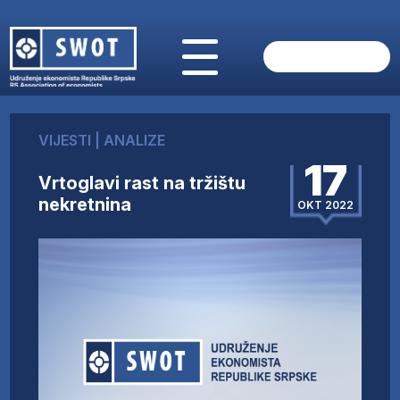
POČETNA
O NAMA
VIJESTI
|
ANALIZE
VIJESTI
17
AKTUELNO
Vrtoglavi rast na tržištu
ANALIZE
nekretnina
OKT 2022
KOMPANIJE
FINANSIJE
IZ STRANIH MEDIJA
AKTIVNOSTI
SWOT INTERVJU
UČLANI SE
KONTAKT