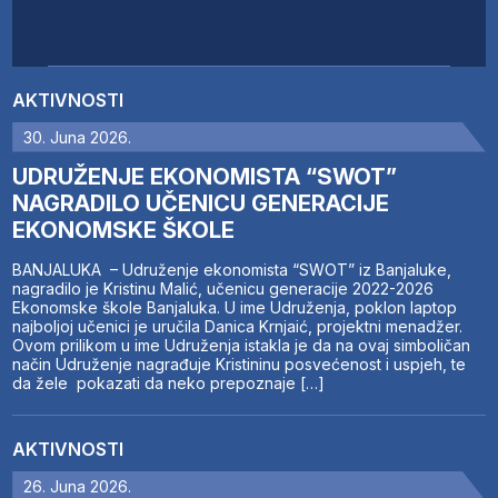
AKTIVNOSTI
30. Juna 2026.
UDRUŽENJE EKONOMISTA “SWOT”
NAGRADILO UČENICU GENERACIJE
EKONOMSKE ŠKOLE
BANJALUKA – Udruženje ekonomista “SWOT” iz Banjaluke,
nagradilo je Kristinu Malić, učenicu generacije 2022-2026
Ekonomske škole Banjaluka. U ime Udruženja, poklon laptop
najboljoj učenici je uručila Danica Krnjaić, projektni menadžer.
Ovom prilikom u ime Udruženja istakla je da na ovaj simboličan
način Udruženje nagrađuje Kristininu posvećenost i uspjeh, te
da žele pokazati da neko prepoznaje […]
AKTIVNOSTI
26. Juna 2026.