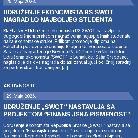
29. Maja 2026.
UDRUŽENJE EKONOMISTA RS SWOT
NAGRADILO NAJBOLJEG STUDENTA
BIJELJINA – Udruženje ekonomista RS SWOT nastavlja sa
dugogodišnjom praksom nagrađivanja najuspješnijih studenata i
đaka ekonomske struke. Prilikom promocije diploma na
Fakultetu poslovne ekonomije Bijeljina Univerziteta u Istočnom
Sarajevu, nagrađena je Nevena Radić Zarić. Izvršni direktor
Udruženja ekonomista “SWOT” iz Banjaluke, Saša Grabovac,
naglasio je da ova nagrada dolazi zahvaljujući odličnoj saradnji
sa partnerskom kompanijom […]
AKTIVNOSTI
29. Maja 2026.
UDRUŽENJE „SWOT“ NASTAVLJA SA
PROJEKTOM “FINANSIJSKA PISMENOST”
Udruženje ekonomista Republike Srpske „SWOT“ nastavlja sa
projektom “Finansijska pismenost” i saradnjom sa srednjim
školama u Republici Srpskoj. U ekonomskoj školi u Bijeljini,