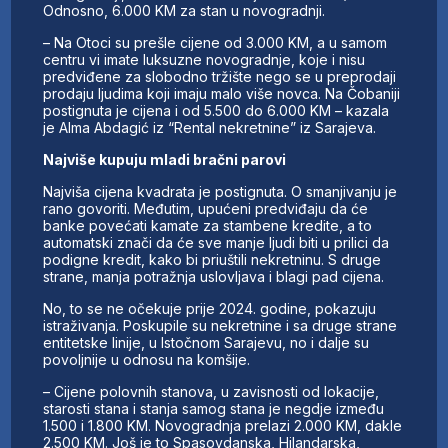
Odnosno, 6.000 KM za stan u novogradnji.
– Na Otoci su prešle cijene od 3.000 KM, a u samom
centru vi imate luksuzne novogradnje, koje i nisu
predviđene za slobodno tržište nego se u preprodaji
prodaju ljudima koji imaju malo više novca. Na Čobaniji
postignuta je cijena i od 5.500 do 6.000 KM – kazala
je Alma Abdagić iz “Rental nekretnine” iz Sarajeva.
Najviše kupuju mladi bračni parovi
Najviša cijena kvadrata je postignuta. O smanjivanju je
rano govoriti. Međutim, upućeni predviđaju da će
banke povećati kamate za stambene kredite, a to
automatski znači da će sve manje ljudi biti u prilici da
podigne kredit, kako bi priuštili nekretninu. S druge
strane, manja potražnja uslovljava i blagi pad cijena.
No, to se ne očekuje prije 2024. godine, pokazuju
istraživanja. Poskupile su nekretnine i sa druge strane
entitetske linije, u Istočnom Sarajevu, no i dalje su
povoljnije u odnosu na komšije.
– Cijene polovnih stanova, u zavisnosti od lokacije,
starosti stana i stanja samog stana je negdje između
1.500 i 1.800 KM. Novogradnja prelazi 2.000 KM, dakle
2.500 KM. Još je to Spasovdanska, Hilandarska,