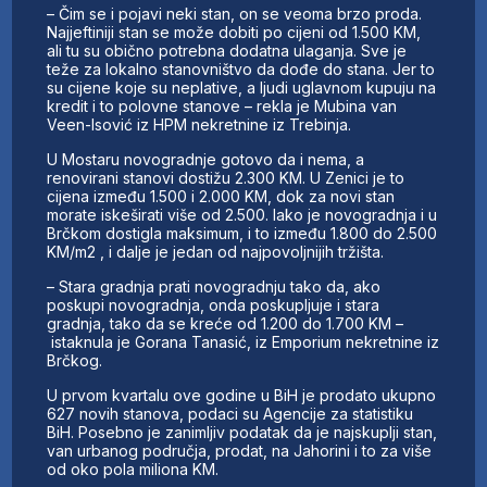
– Čim se i pojavi neki stan, on se veoma brzo proda.
Najjeftiniji stan se može dobiti po cijeni od 1.500 KM,
ali tu su obično potrebna dodatna ulaganja. Sve je
teže za lokalno stanovništvo da dođe do stana. Jer to
su cijene koje su neplative, a ljudi uglavnom kupuju na
kredit i to polovne stanove – rekla je Mubina van
Veen-Isović iz HPM nekretnine iz Trebinja.
U Mostaru novogradnje gotovo da i nema, a
renovirani stanovi dostižu 2.300 KM. U Zenici je to
cijena između 1.500 i 2.000 KM, dok za novi stan
morate iskeširati više od 2.500. Iako je novogradnja i u
Brčkom dostigla maksimum, i to između 1.800 do 2.500
KM/m2 , i dalje je jedan od najpovoljnijih tržišta.
– Stara gradnja prati novogradnju tako da, ako
poskupi novogradnja, onda poskupljuje i stara
gradnja, tako da se kreće od 1.200 do 1.700 KM –
istaknula je Gorana Tanasić, iz Emporium nekretnine iz
Brčkog.
U prvom kvartalu ove godine u BiH je prodato ukupno
627 novih stanova, podaci su Agencije za statistiku
BiH. Posebno je zanimljiv podatak da je najskuplji stan,
van urbanog područja, prodat, na Jahorini i to za više
od oko pola miliona KM.