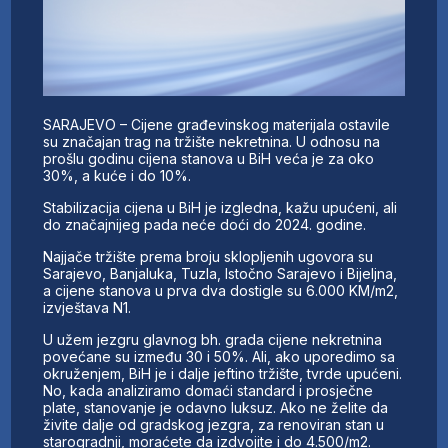
SARAJEVO – Cijene građevinskog materijala ostavile
su značajan trag na tržište nekretnina. U odnosu na
prošlu godinu cijena stanova u BiH veća je za oko
30%, a kuće i do 10%.
Stabilizacija cijena u BiH je izgledna, kažu upućeni, ali
do značajnijeg pada neće doći do 2024. godine.
Najjače tržište prema broju sklopljenih ugovora su
Sarajevo, Banjaluka, Tuzla, Istočno Sarajevo i Bijeljna,
a cijene stanova u prva dva dostigle su 6.000 KM/m2,
izvještava N1.
U užem jezgru glavnog bh. grada cijene nekretnina
povećane su između 30 i 50%. Ali, ako uporedimo sa
okruženjem, BiH je i dalje jeftino tržište, tvrde upućeni.
No, kada analiziramo domaći standard i prosječne
plate, stanovanje je odavno luksuz. Ako ne želite da
živite dalje od gradskog jezgra, za renoviran stan u
starogradnji, moraćete da izdvojite i do 4.500/m2.