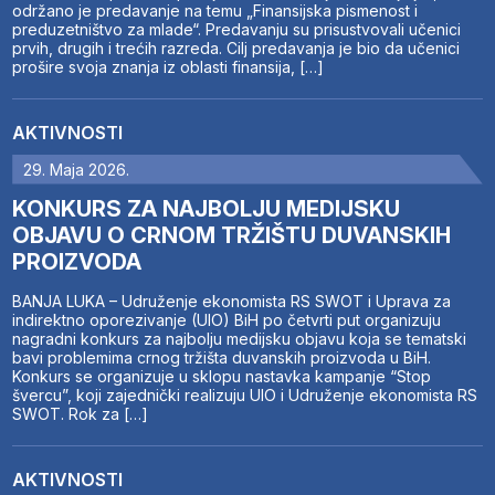
održano je predavanje na temu „Finansijska pismenost i
preduzetništvo za mlade“. Predavanju su prisustvovali učenici
prvih, drugih i trećih razreda. Cilj predavanja je bio da učenici
prošire svoja znanja iz oblasti finansija, […]
AKTIVNOSTI
29. Maja 2026.
KONKURS ZA NAJBOLJU MEDIJSKU
OBJAVU O CRNOM TRŽIŠTU DUVANSKIH
PROIZVODA
BANJA LUKA – Udruženje ekonomista RS SWOT i Uprava za
indirektno oporezivanje (UIO) BiH po četvrti put organizuju
nagradni konkurs za najbolju medijsku objavu koja se tematski
bavi problemima crnog tržišta duvanskih proizvoda u BiH.
Konkurs se organizuje u sklopu nastavka kampanje “Stop
švercu”, koji zajednički realizuju UIO i Udruženje ekonomista RS
SWOT. Rok za […]
AKTIVNOSTI