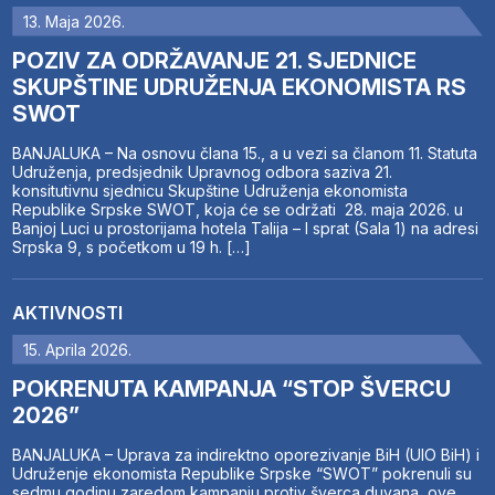
13. Maja 2026.
POZIV ZA ODRŽAVANJE 21. SJEDNICE
SKUPŠTINE UDRUŽENJA EKONOMISTA RS
SWOT
BANJALUKA – Na osnovu člana 15., a u vezi sa članom 11. Statuta
Udruženja, predsjednik Upravnog odbora saziva 21.
konsitutivnu sjednicu Skupštine Udruženja ekonomista
Republike Srpske SWOT, koja će se održati 28. maja 2026. u
Banjoj Luci u prostorijama hotela Talija – I sprat (Sala 1) na adresi
Srpska 9, s početkom u 19 h. […]
AKTIVNOSTI
15. Aprila 2026.
POKRENUTA KAMPANJA “STOP ŠVERCU
2026”
BANJALUKA – Uprava za indirektno oporezivanje BiH (UIO BiH) i
Udruženje ekonomista Republike Srpske “SWOT” pokrenuli su
sedmu godinu zaredom kampanju protiv šverca duvana, ove