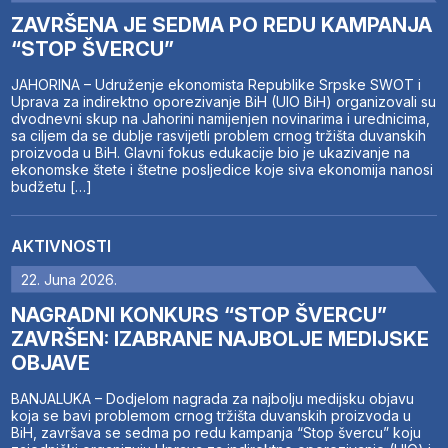
ZAVRŠENA JE SEDMA PO REDU KAMPANJA
“STOP ŠVERCU”
JAHORINA – Udruženje ekonomista Republike Srpske SWOT i
Uprava za indirektno oporezivanje BiH (UIO BiH) organizovali su
dvodnevni skup na Jahorini namijenjen novinarima i urednicima,
sa ciljem da se dublje rasvijetli problem crnog tržišta duvanskih
proizvoda u BiH. Glavni fokus edukacije bio je ukazivanje na
ekonomske štete i štetne posljedice koje siva ekonomija nanosi
budžetu […]
AKTIVNOSTI
22. Juna 2026.
NAGRADNI KONKURS “STOP ŠVERCU”
ZAVRŠEN: IZABRANE NAJBOLJE MEDIJSKE
OBJAVE
BANJALUKA – Dodjelom nagrada za najbolju medijsku objavu
koja se bavi problemom crnog tržišta duvanskih proizvoda u
BiH, završava se sedma po redu kampanja “Stop švercu” koju