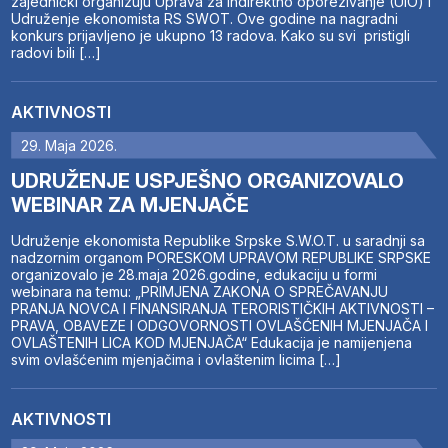
zajednički organizuju Uprava za indirektno oporezivanje (UIO) i
Udruženje ekonomista RS SWOT. Ove godine na nagradni
konkurs prijavljeno je ukupno 13 radova. Kako su svi pristigli
radovi bili […]
AKTIVNOSTI
29. Maja 2026.
UDRUŽENJE USPJEŠNO ORGANIZOVALO
WEBINAR ZA MJENJAČE
Udruženje ekonomista Republike Srpske S.W.O.T. u saradnji sa
nadzornim organom PORESKOM UPRAVOM REPUBLIKE SRPSKE
organizovalo je 28.maja 2026.godine, edukaciju u formi
webinara na temu: „PRIMJENA ZAKONA O SPREČAVANJU
PRANJA NOVCA I FINANSIRANJA TERORISTIČKIH AKTIVNOSTI –
PRAVA, OBAVEZE I ODGOVORNOSTI OVLAŠĆENIH MJENJAČA I
OVLAŠTENIH LICA KOD MJENJAČA“ Edukacija je namijenjena
svim ovlašćenim mjenjačima i ovlaštenim licima […]
AKTIVNOSTI