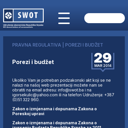
POČETNA
O NAMA
PRAVNA REGULATIVA
|
POREZI I BUDŽET
VIJESTI
29
AKTUELNO
Porezi i budžet
ANALIZE
MAR 2014
KOMPANIJE
FINANSIJE
Ukoliko Vam je potreban podzakonski akt koji se ne
IZ STRANIH MEDIJA
nalazi na našoj web prezentaciji možete nam se
obratiti na email adresu: info@swot.ba i na
AKTIVNOSTI
igorsekulic@yahoo.com ili na telefon Udruženja: +387
(0)51 322 960.
SWOT INTERVJU
UČLANI SE
Zakon o izmjenama i dopunama Zakona o
Poreskoj upravi
KONTAKT
Zakon o izmjenama i dopunama Zakona o
izvrsenju Budzeta Republike Srpske za 2011