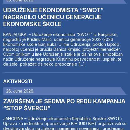
UDRUŽENJE EKONOMISTA “SWOT”
NAGRADILO UČENICU GENERACIJE
EKONOMSKE ŠKOLE
BANJALUKA – Udruženje ekonomista “SWOT” iz Banjaluke,
nagradilo je Kristinu Malić, učenicu generacije 2022-2026
Ekonomske škole Banjaluka. U ime Udruženja, poklon laptop
najboljoj učenici je uručila Danica Krnjaić, projektni menadžer.
Ovom prilikom u ime Udruženja istakla je da na ovaj simboličan
način Udruženje nagrađuje Kristininu posvećenost i uspjeh, te
da žele pokazati da neko prepoznaje […]
AKTIVNOSTI
26. Juna 2026.
ZAVRŠENA JE SEDMA PO REDU KAMPANJA
“STOP ŠVERCU”
JAHORINA – Udruženje ekonomista Republike Srpske SWOT i
Uprava za indirektno oporezivanje BiH (UIO BiH) organizovali su
dvodnevni skup na Jahorini namijenjen novinarima i urednicima,