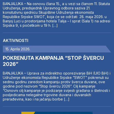
BANJALUKA – Na osnovu člana 15., a u vezi sa članom 11. Statuta
Udruženja, predsjednik Upravnog odbora saziva 21.
konsitutivnu sjednicu Skupštine Udruženja ekonomista
Republike Srpske SWOT, koja će se održati 28. maja 2026. u
Banjoj Luci u prostorijama hotela Talija – I sprat (Sala 1) na adresi
Srpska 9, s početkom u 19 h. […]
AKTIVNOSTI
15. Aprila 2026.
POKRENUTA KAMPANJA “STOP ŠVERCU
2026”
BANJALUKA – Uprava za indirektno oporezivanje BiH (UIO BiH) i
Udruženje ekonomista Republike Srpske “SWOT” pokrenuli su
sedmu godinu zaredom kampanju protiv šverca duvana, ove
godine pod nazivom “Stop švercu 2026”. Cilj kampanje
“Osnovni cilj kampanje je podizanje svijesti građana o štetnosti i
posljedicama nelegalne trgovine duvana i duvanskih
prerađevina, kao i na jačanju borbe […]