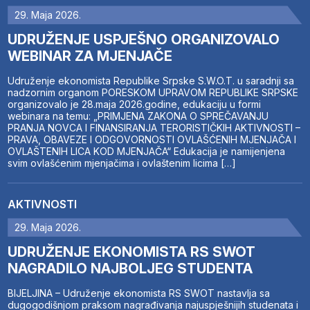
29. Maja 2026.
UDRUŽENJE USPJEŠNO ORGANIZOVALO
WEBINAR ZA MJENJAČE
Udruženje ekonomista Republike Srpske S.W.O.T. u saradnji sa
nadzornim organom PORESKOM UPRAVOM REPUBLIKE SRPSKE
organizovalo je 28.maja 2026.godine, edukaciju u formi
webinara na temu: „PRIMJENA ZAKONA O SPREČAVANJU
PRANJA NOVCA I FINANSIRANJA TERORISTIČKIH AKTIVNOSTI –
PRAVA, OBAVEZE I ODGOVORNOSTI OVLAŠĆENIH MJENJAČA I
OVLAŠTENIH LICA KOD MJENJAČA“ Edukacija je namijenjena
svim ovlašćenim mjenjačima i ovlaštenim licima […]
AKTIVNOSTI
29. Maja 2026.
UDRUŽENJE EKONOMISTA RS SWOT
NAGRADILO NAJBOLJEG STUDENTA
BIJELJINA – Udruženje ekonomista RS SWOT nastavlja sa
dugogodišnjom praksom nagrađivanja najuspješnijih studenata i