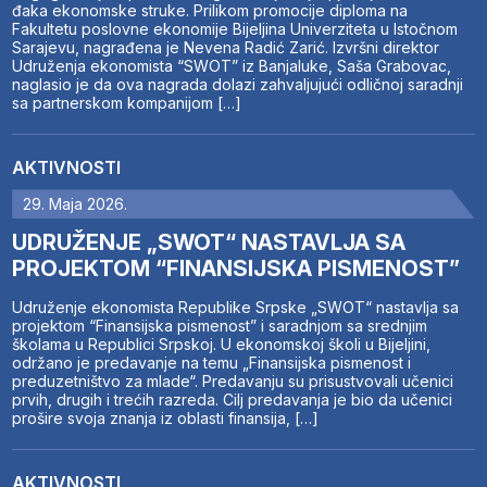
đaka ekonomske struke. Prilikom promocije diploma na
Fakultetu poslovne ekonomije Bijeljina Univerziteta u Istočnom
Sarajevu, nagrađena je Nevena Radić Zarić. Izvršni direktor
Udruženja ekonomista “SWOT” iz Banjaluke, Saša Grabovac,
naglasio je da ova nagrada dolazi zahvaljujući odličnoj saradnji
sa partnerskom kompanijom […]
AKTIVNOSTI
29. Maja 2026.
UDRUŽENJE „SWOT“ NASTAVLJA SA
PROJEKTOM “FINANSIJSKA PISMENOST”
Udruženje ekonomista Republike Srpske „SWOT“ nastavlja sa
projektom “Finansijska pismenost” i saradnjom sa srednjim
školama u Republici Srpskoj. U ekonomskoj školi u Bijeljini,
održano je predavanje na temu „Finansijska pismenost i
preduzetništvo za mlade“. Predavanju su prisustvovali učenici
prvih, drugih i trećih razreda. Cilj predavanja je bio da učenici
prošire svoja znanja iz oblasti finansija, […]
AKTIVNOSTI