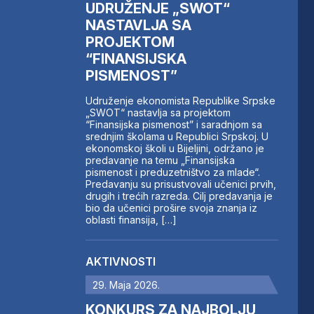
UDRUŽENJE „SWOT“
NASTAVLJA SA
PROJEKTOM
“FINANSIJSKA
PISMENOST”
Udruženje ekonomista Republike Srpske
„SWOT“ nastavlja sa projektom
“Finansijska pismenost” i saradnjom sa
srednjim školama u Republici Srpskoj. U
ekonomskoj školi u Bijeljini, održano je
predavanje na temu „Finansijska
pismenost i preduzetništvo za mlade“.
Predavanju su prisustvovali učenici prvih,
drugih i trećih razreda. Cilj predavanja je
bio da učenici prošire svoja znanja iz
oblasti finansija, […]
AKTIVNOSTI
29. Maja 2026.
KONKURS ZA NAJBOLJU