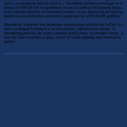
nužni za ostvarenje prihoda (član 6.). Navedena osnovica umanjuje se u
iznosu od 900,00 KM na godišnjem nivou za svakog izdržavanog člana,
iznos kamate plaćene na stambene kredite i iznos uplaćenog penzijskog
doprinosa za dobrovoljno penzijsko osiguranje do 1200,00 KM godišnje.
Navedenim zakonom nije propisano oporezivanje prihoda koji fizičko lice
primi od drugog fizičkog lica na ime pomoći, odnosno kao poklon. Iz
navedenog proizlazi da niste u obavezi platiti porez na primljeni novac, a
koji ste, kako navodite u upitu, primili od vaših prijatelja kao finansijsku
pomoć.