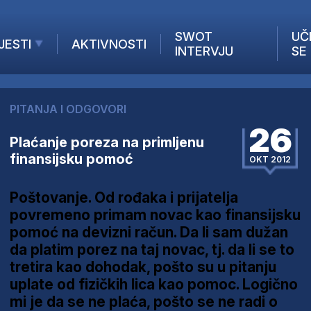
SWOT
UČ
JESTI
AKTIVNOSTI
INTERVJU
SE
AKTUELNO
ANALIZE
PITANJA I ODGOVORI
KOMPANIJE
26
INANSIJE
Plaćanje poreza na primljenu
finansijsku pomoć
Z STRANIH MEDIJA
OKT 2012
Poštovanje. Od rođaka i prijatelja
povremeno primam novac kao finansijsku
pomoć na devizni račun. Da li sam dužan
da platim porez na taj novac, tj. da li se to
tretira kao dohodak, pošto su u pitanju
uplate od fizičkih lica kao pomoc. Logično
mi je da se ne plaća, pošto se ne radi o