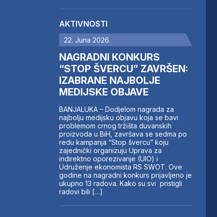
AKTIVNOSTI
22. Juna 2026.
NAGRADNI KONKURS
“STOP ŠVERCU” ZAVRŠEN:
IZABRANE NAJBOLJE
MEDIJSKE OBJAVE
BANJALUKA – Dodjelom nagrada za
najbolju medijsku objavu koja se bavi
problemom crnog tržišta duvanskih
proizvoda u BiH, završava se sedma po
redu kampanja “Stop švercu” koju
zajednički organizuju Uprava za
indirektno oporezivanje (UIO) i
Udruženje ekonomista RS SWOT. Ove
godine na nagradni konkurs prijavljeno je
ukupno 13 radova. Kako su svi pristigli
radovi bili […]