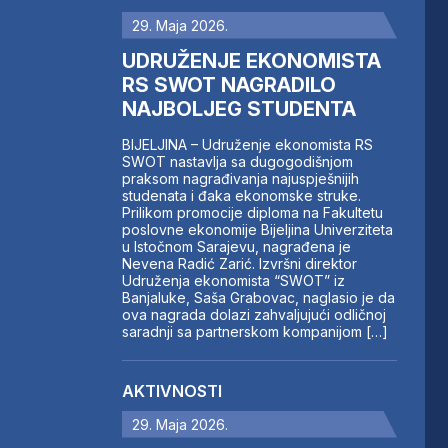
29. Maja 2026.
UDRUŽENJE EKONOMISTA
RS SWOT NAGRADILO
NAJBOLJEG STUDENTA
BIJELJINA – Udruženje ekonomista RS
SWOT nastavlja sa dugogodišnjom
praksom nagrađivanja najuspješnijih
studenata i đaka ekonomske struke.
Prilikom promocije diploma na Fakultetu
poslovne ekonomije Bijeljina Univerziteta
u Istočnom Sarajevu, nagrađena je
Nevena Radić Zarić. Izvršni direktor
Udruženja ekonomista “SWOT” iz
Banjaluke, Saša Grabovac, naglasio je da
ova nagrada dolazi zahvaljujući odličnoj
saradnji sa partnerskom kompanijom […]
AKTIVNOSTI
29. Maja 2026.