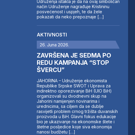
Udruženja istakla je da na ovaj simboličan
način Udruženje nagrađuje Kristininu
posvećenost i uspjeh, te da žele
pokazati da neko prepoznaje […]
AKTIVNOSTI
26. Juna 2026.
ZAVRŠENA JE SEDMA PO
REDU KAMPANJA “STOP
ŠVERCU”
JAHORINA – Udruženje ekonomista
Republike Srpske SWOT i Uprava za
indirektno oporezivanje BiH (UIO BiH)
organizovali su dvodnevni skup na
Jahorini namijenjen novinarima i
urednicima, sa ciljem da se dublje
rasvijetli problem crnog tržišta duvanskih
proizvoda u BiH. Glavni fokus edukacije
bio je ukazivanje na ekonomske štete i
štetne posljedice koje siva ekonomija
nanosi budžetu […]