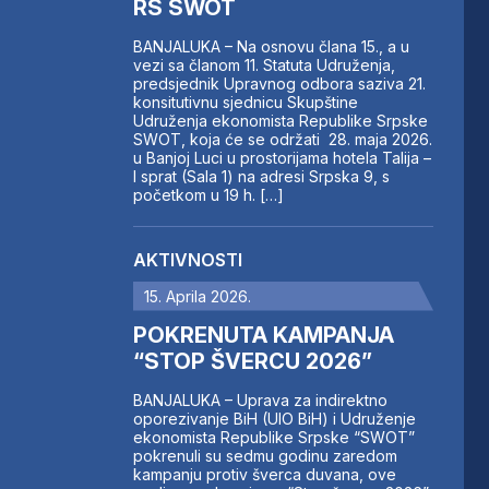
RS SWOT
BANJALUKA – Na osnovu člana 15., a u
vezi sa članom 11. Statuta Udruženja,
predsjednik Upravnog odbora saziva 21.
konsitutivnu sjednicu Skupštine
Udruženja ekonomista Republike Srpske
SWOT, koja će se održati 28. maja 2026.
u Banjoj Luci u prostorijama hotela Talija –
I sprat (Sala 1) na adresi Srpska 9, s
početkom u 19 h. […]
AKTIVNOSTI
15. Aprila 2026.
POKRENUTA KAMPANJA
“STOP ŠVERCU 2026”
BANJALUKA – Uprava za indirektno
oporezivanje BiH (UIO BiH) i Udruženje
ekonomista Republike Srpske “SWOT”
pokrenuli su sedmu godinu zaredom
kampanju protiv šverca duvana, ove