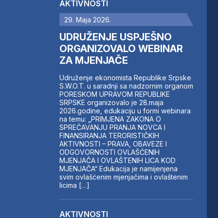
AKTIVNOSTI
29. Maja 2026.
UDRUŽENJE USPJEŠNO
ORGANIZOVALO WEBINAR
ZA MJENJAČE
Udruženje ekonomista Republike Srpske
S.W.O.T. u saradnji sa nadzornim organom
PORESKOM UPRAVOM REPUBLIKE
SRPSKE organizovalo je 28.maja
2026.godine, edukaciju u formi webinara
na temu: „PRIMJENA ZAKONA O
SPREČAVANJU PRANJA NOVCA I
FINANSIRANJA TERORISTIČKIH
AKTIVNOSTI – PRAVA, OBAVEZE I
ODGOVORNOSTI OVLAŠĆENIH
MJENJAČA I OVLAŠTENIH LICA KOD
MJENJAČA“ Edukacija je namijenjena
svim ovlašćenim mjenjačima i ovlaštenim
licima […]
AKTIVNOSTI