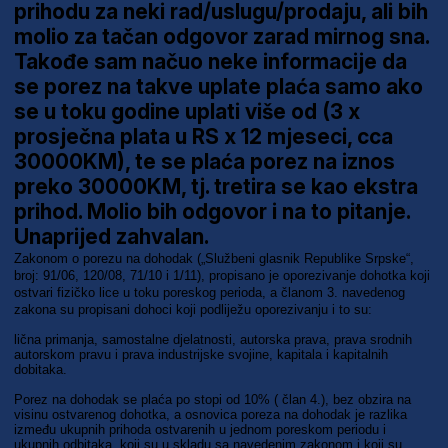
prihodu za neki rad/uslugu/prodaju, ali bih
molio za tačan odgovor zarad mirnog sna.
Takođe sam načuo neke informacije da
se porez na takve uplate plaća samo ako
se u toku godine uplati više od (3 x
prosječna plata u RS x 12 mjeseci, cca
30000KM), te se plaća porez na iznos
preko 30000KM, tj. tretira se kao ekstra
prihod. Molio bih odgovor i na to pitanje.
Unaprijed zahvalan.
Zakonom o porezu na dohodak („Službeni glasnik Republike Srpske“,
broj: 91/06, 120/08, 71/10 i 1/11), propisano je oporezivanje dohotka koji
ostvari fizičko lice u toku poreskog perioda, a članom 3. navedenog
zakona su propisani dohoci koji podliježu oporezivanju i to su:
lična primanja, samostalne djelatnosti, autorska prava, prava srodnih
autorskom pravu i prava industrijske svojine, kapitala i kapitalnih
dobitaka.
Porez na dohodak se plaća po stopi od 10% ( član 4.), bez obzira na
visinu ostvarenog dohotka, a osnovica poreza na dohodak je razlika
između ukupnih prihoda ostvarenih u jednom poreskom periodu i
ukupnih odbitaka, koji su u skladu sa navedenim zakonom i koji su