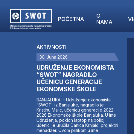
O
POČETNA
VI
NAMA
POČETNA
O NAMA
AKTIVNOSTI
VIJESTI
30. Juna 2026.
AKTUELNO
F
ANALIZE
UDRUŽENJE EKONOMISTA
I
KOMPANIJE
“SWOT” NAGRADILO
UČENICU GENERACIJE
FINANSIJE
EKONOMSKE ŠKOLE
IZ STRANIH MEDIJA
AKTIVNOSTI
BANJALUKA – Udruženje ekonomista
“SWOT” iz Banjaluke, nagradilo je
SWOT INTERVJU
Kristinu Malić, učenicu generacije 2022-
UČLANI SE
2026 Ekonomske škole Banjaluka. U ime
Udruženja, poklon laptop najboljoj
KONTAKT
učenici je uručila Danica Krnjaić, projektni
menadžer. Ovom prilikom u ime