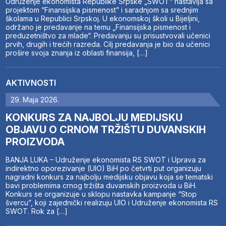
Udruženje ekonomista Republike Srpske „SWOT“ nastavlja sa
projektom “Finansijska pismenost” i saradnjom sa srednjim
školama u Republici Srpskoj. U ekonomskoj školi u Bijeljini,
održano je predavanje na temu „Finansijska pismenost i
preduzetništvo za mlade“. Predavanju su prisustvovali učenici
prvih, drugih i trećih razreda. Cilj predavanja je bio da učenici
prošire svoja znanja iz oblasti finansija, […]
AKTIVNOSTI
29. Maja 2026.
KONKURS ZA NAJBOLJU MEDIJSKU
OBJAVU O CRNOM TRŽIŠTU DUVANSKIH
PROIZVODA
BANJA LUKA – Udruženje ekonomista RS SWOT i Uprava za
indirektno oporezivanje (UIO) BiH po četvrti put organizuju
nagradni konkurs za najbolju medijsku objavu koja se tematski
bavi problemima crnog tržišta duvanskih proizvoda u BiH.
Konkurs se organizuje u sklopu nastavka kampanje “Stop
švercu”, koji zajednički realizuju UIO i Udruženje ekonomista RS
SWOT. Rok za […]