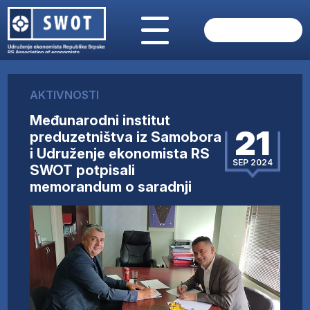
POČETNA
O NAMA
AKTIVNOSTI
VIJESTI
Međunarodni institut
AKTUELNO
21
preduzetništva iz Samobora
ANALIZE
i Udruženje ekonomista RS
KOMPANIJE
SEP 2024
SWOT potpisali
FINANSIJE
memorandum o saradnji
IZ STRANIH MEDIJA
AKTIVNOSTI
SWOT INTERVJU
UČLANI SE
KONTAKT