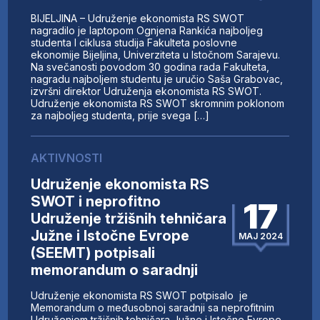
BIJELJINA – Udruženje ekonomista RS SWOT
nagradilo je laptopom Ognjena Rankića najboljeg
studenta I ciklusa studija Fakulteta poslovne
ekonomije Bijeljina, Univerziteta u Istočnom Sarajevu.
Na svečanosti povodom 30 godina rada Fakulteta,
nagradu najboljem studentu je uručio Saša Grabovac,
izvršni direktor Udruženja ekonomista RS SWOT.
Udruženje ekonomista RS SWOT skromnim poklonom
za najboljeg studenta, prije svega […]
AKTIVNOSTI
Udruženje ekonomista RS
SWOT i neprofitno
17
Udruženje tržišnih tehničara
Južne i Istočne Evrope
MAJ 2024
(SEEMT) potpisali
memorandum o saradnji
Udruženje ekonomista RS SWOT potpisalo je
Memorandum o međusobnoj saradnji sa neprofitnim
Udruženjem tržišnih tehničara Južne i Istočne Evrope