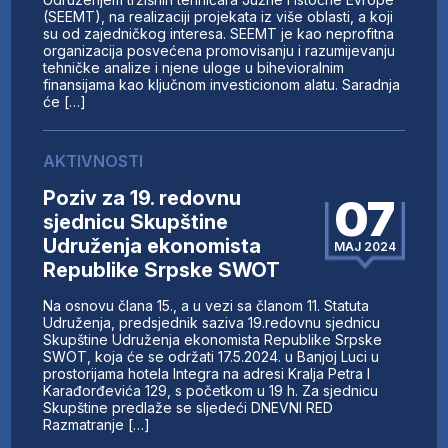
(SEEMT), na realizaciji projekata iz više oblasti, a koji
su od zajedničkog interesa. SEEMT je kao neprofitna
organizacija posvećena promovisanju i razumijevanju
tehničke analize i njene uloge u bihevioralnim
finansijama kao ključnom investicionom alatu. Saradnja
će […]
AKTIVNOSTI
Poziv za 19. redovnu
07
sjednicu Skupštine
Udruženja ekonomista
MAJ 2024
Republike Srpske SWOT
Na osnovu člana 15., a u vezi sa članom 11. Statuta
Udruženja, predsjednik saziva 19.redovnu sjednicu
Skupštine Udruženja ekonomista Republike Srpske
SWOT, koja će se održati 17.5.2024. u Banjoj Luci u
prostorijama hotela Integra na adresi Kralja Petra I
Karađorđevića 129, s početkom u 19 h. Za sjednicu
Skupštine predlaže se sljedeći DNEVNI RED
Razmatranje […]