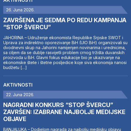
AKTIVNOSTI
26. Juna 2026.
ZAVRŠENA JE SEDMA PO REDU KAMPANJA
“STOP ŠVERCU”
JAHORINA – Udruženje ekonomista Republike Srpske SWOT i
Uprava za indirektno oporezivanje BiH (UIO BiH) organizovali su
dvodnevni skup na Jahorini namijenjen novinarima i urednicima,
sa ciljem da se dublje rasvijetli problem crnog tržišta duvanskih
proizvoda u BiH. Glavni fokus edukacije bio je ukazivanje na
ekonomske štete i štetne posljedice koje siva ekonomija nanosi
budžetu […]
AKTIVNOSTI
22. Juna 2026.
NAGRADNI KONKURS “STOP ŠVERCU”
ZAVRŠEN: IZABRANE NAJBOLJE MEDIJSKE
OBJAVE
BANJALUKA – Dodjelom nagrada za najbolju medijsku objavu