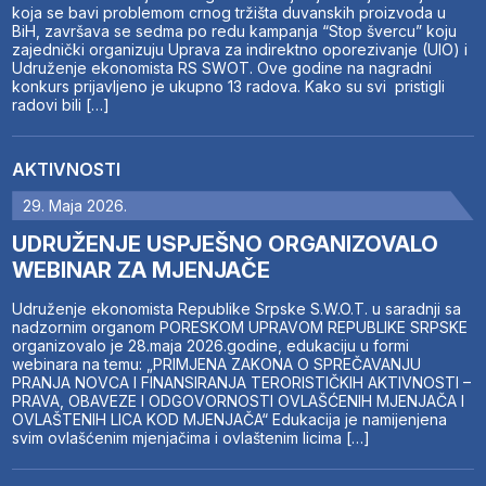
koja se bavi problemom crnog tržišta duvanskih proizvoda u
BiH, završava se sedma po redu kampanja “Stop švercu” koju
zajednički organizuju Uprava za indirektno oporezivanje (UIO) i
Udruženje ekonomista RS SWOT. Ove godine na nagradni
konkurs prijavljeno je ukupno 13 radova. Kako su svi pristigli
radovi bili […]
AKTIVNOSTI
29. Maja 2026.
UDRUŽENJE USPJEŠNO ORGANIZOVALO
WEBINAR ZA MJENJAČE
Udruženje ekonomista Republike Srpske S.W.O.T. u saradnji sa
nadzornim organom PORESKOM UPRAVOM REPUBLIKE SRPSKE
organizovalo je 28.maja 2026.godine, edukaciju u formi
webinara na temu: „PRIMJENA ZAKONA O SPREČAVANJU
PRANJA NOVCA I FINANSIRANJA TERORISTIČKIH AKTIVNOSTI –
PRAVA, OBAVEZE I ODGOVORNOSTI OVLAŠĆENIH MJENJAČA I
OVLAŠTENIH LICA KOD MJENJAČA“ Edukacija je namijenjena
svim ovlašćenim mjenjačima i ovlaštenim licima […]