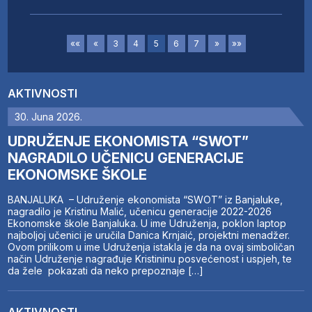
««
«
3
4
5
6
7
»
»»
AKTIVNOSTI
30. Juna 2026.
UDRUŽENJE EKONOMISTA “SWOT”
NAGRADILO UČENICU GENERACIJE
EKONOMSKE ŠKOLE
BANJALUKA – Udruženje ekonomista “SWOT” iz Banjaluke,
nagradilo je Kristinu Malić, učenicu generacije 2022-2026
Ekonomske škole Banjaluka. U ime Udruženja, poklon laptop
najboljoj učenici je uručila Danica Krnjaić, projektni menadžer.
Ovom prilikom u ime Udruženja istakla je da na ovaj simboličan
način Udruženje nagrađuje Kristininu posvećenost i uspjeh, te
da žele pokazati da neko prepoznaje […]